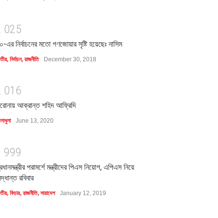
2
0
2
5
০-এর নির্বাচনের মতো গণজোয়ার সৃষ্টি হয়েছেঃ নাসিম
াতীয়
,
নির্বাচন
,
রাজনীতি
December 30, 2018
2
0
1
6
রোনায় আক্রান্ত শহিদ আফ্রিদি
লাধুলা
June 13, 2020
1
9
9
9
্রধানমন্ত্রীর পরামর্শে মন্ত্রীদের পিএস নিয়োগ, এপিএস নিয়ে
িদ্ধান্ত রবিবার
াতীয়
,
ফিচার
,
রাজনীতি
,
সারাদেশ
January 12, 2019