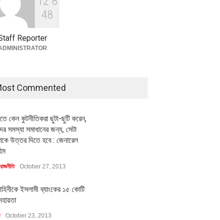
1
2
8
বৈশ্বিক প্রতিযোগিতা সক্ষমতা বাড়াতে
পোশাক শিল্পে নতুন উদ্যোগ
4
8
অর্থনীতি
July 23, 2026
Staff Reporter
ADMINISTRATOR
ost Commented
ীতে কেন কুটনীতিকরা ছুটা-ছুটি করেন,
র সমস্যা সমাধানের জন্য, সেটা
কে উত্তর দিতে হবে : জেনারেল
িম
রাজনীতি
October 27, 2013
াহিনীকে ইসলামী ব্যাংকের ১৫ কোটি
সহায়তা
ি
October 23, 2013