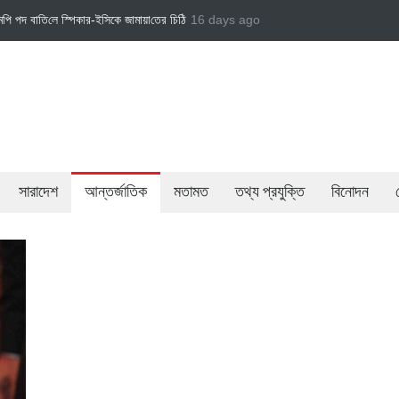
 চি‌ঠি
জামায়াত এমপি গাজী নজরুল ইসলামকে দল থেকে বহিষ্কার
16 days ago
বেসরকারি খাতের গতিশীলতায় অ
সারাদেশ
আন্তর্জাতিক
মতামত
তথ্য প্রযুক্তি
বিনোদন