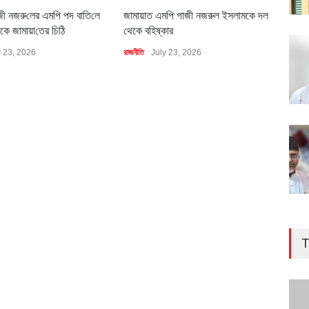
জী নজরু‌লের এম‌পি পদ বা‌তি‌লে
জামায়াত এমপি গাজী নজরুল ইসলামকে দল
৪০০ 
কে জামায়া‌তের চি‌ঠি
থেকে বহিষ্কার
বাস্ত
y 23, 2026
রাজনীতি
July 23, 2026
অর্থনীত
T