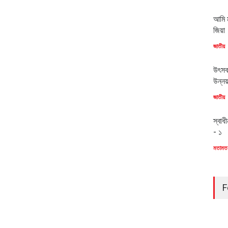
আমি ম
জিয়া
জাতীয়
উৎসব
উন্ন
জাতীয়
স্বাধ
- ১
মতামত
F