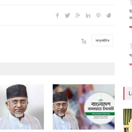
উ
ক
জ
আন্তর্জাতিক
স
ম
L