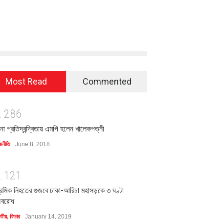
Most Read
Commented
2
2
8
6
িনা প্রতিদ্বন্দ্বিতায় এমপি হলেন খালেকপত্নী
জনীতি
June 8, 2018
2
1
2
1
্রমিক নিহতের গুজবে ঢাকা-আরিচা মহাসড়কে ৩ ঘণ্টা
বরোধ
াতীয়
,
ফিচার
January 14, 2019