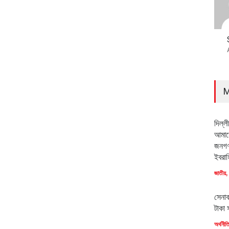
M
দিল্ল
আমাদে
জনগণ
ইবরাহ
জাতীয়
,
সেনাব
টাকা 
অর্থনীত