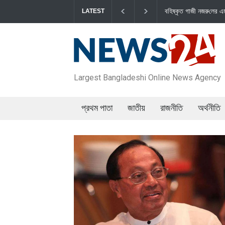
বহিষ্কৃত গাজী নজরু‌লের এম‌পি পদ বা‌তি‌লে স্পিকার-ইসিকে জামায়া‌তের
LATEST
Largest Bangladeshi Online News Agency
প্রথম পাতা
জাতীয়
রাজনীতি
অর্থনীতি