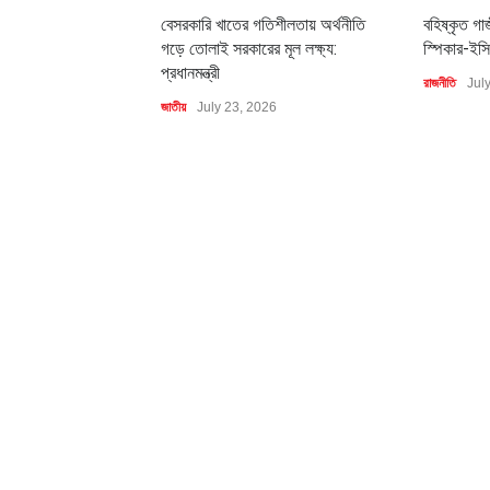
বেসরকারি খাতের গতিশীলতায় অর্থনীতি
বহিষ্কৃত গা
গড়ে তোলাই সরকারের মূল লক্ষ্য:
স্পিকার-ইসি
প্রধানমন্ত্রী
রাজনীতি
Jul
জাতীয়
July 23, 2026