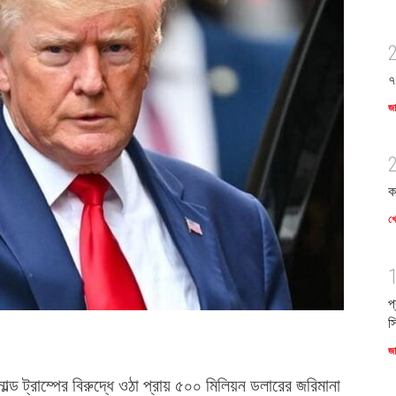
৭
জ
ক
খে
প
স
জ
ডোনাল্ড ট্রাম্পের বিরুদ্ধে ওঠা প্রায় ৫০০ মিলিয়ন ডলারের জরিমানা