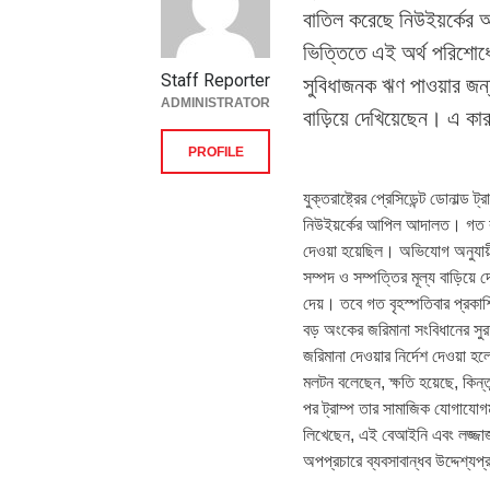
বাতিল করেছে নিউইয়র্কের
ভিত্তিতে এই অর্থ পরিশোধের
Staff Reporter
সুবিধাজনক ঋণ পাওয়ার জন্য
ADMINISTRATOR
বাড়িয়ে দেখিয়েছেন। এ ক
PROFILE
যুক্তরাষ্ট্রের প্রেসিডেন্ট ডোনাল্ড
নিউইয়র্কের আপিল আদালত। গত বছ
দেওয়া হয়েছিল। অভিযোগ অনুযায়ী
সম্পদ ও সম্পত্তির মূল্য বাড়িয
দেয়। তবে গত বৃহস্পতিবার প্রকাশিত
বড় অংকের জরিমানা সংবিধানের সুর
জরিমানা দেওয়ার নির্দেশ দেওয়া হ
মলটন বলেছেন, ক্ষতি হয়েছে, কিন্তু
পর ট্রাম্প তার সামাজিক যোগাযোগমা
লিখেছেন, এই বেআইনি এবং লজ্জাজ
অপপ্রচারে ব্যবসাবান্ধব উদ্দেশ্য