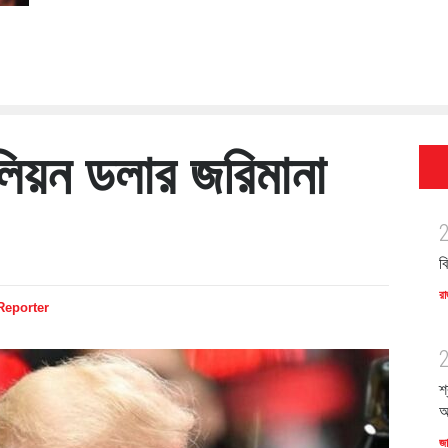
লিয়ন ডলার জরিমানা
ব
রা
 Reporter
শ
অ
জ