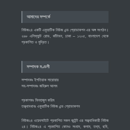
৪০০ মিলিয়ন ডলারের বিদেশি বিনিয়োগ
আমাদের সম্পর্কে
বাস্তবায়নের পথে
অর্থনীতি
July 23, 2026
নিউজ২৪ একটি একুয়াটিক নিউজ এন্ড প্রোডাকশন এর অঙ্গ সংগঠন।
২৬৮ এলিফ্যান্ট রোড, কাঁটাবন, ঢাকা – ১২০৫, বাংলাদেশ থেকে
প্রকাশিত ও মুদ্রিত।
বৈশ্বিক প্রতিযোগিতা সক্ষমতা বাড়াতে
পোশাক শিল্পে নতুন উদ্যোগ
অর্থনীতি
July 23, 2026
সম্পাদক মণ্ডলী
সম্পাদকঃ ইশতিয়াক সারোয়ার
সহ-সম্পাদকঃ জহিরুল আলম
প্রকাশকঃ মিনহাজুল করিম
তত্ত্বাবধানঃ একুয়াটিক নিউজ এন্ড প্রোডাকশন
নিউজ২৪ ওয়েবসাইটে প্রকাশিত সকল কন্টেন্ট এর সত্ত্বাধিকারী নিউজ
২৪। নিউজ২৪ এ প্রকাশিত কোনও সংবাদ, কলাম, তথ্য, ছবি,