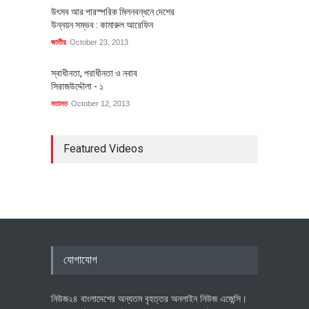
উৎসব আর পারস্পরিক মিলনবন্ধনে দেশের
উন্নয়ন সম্ভব : কামারুল আরেফিন
জাতীয়
October 23, 2013
স্বাধীনতা, পরাধীনতা ও নবাব
সিরাজউদ্দৌলা - ১
মতামত
October 12, 2013
Featured Videos
যোগাযোগ
নিউজ২৪ বাংলাদেশের অন্যতম বৃহত্তর অনলাইন নিউজ এজেন্সি।