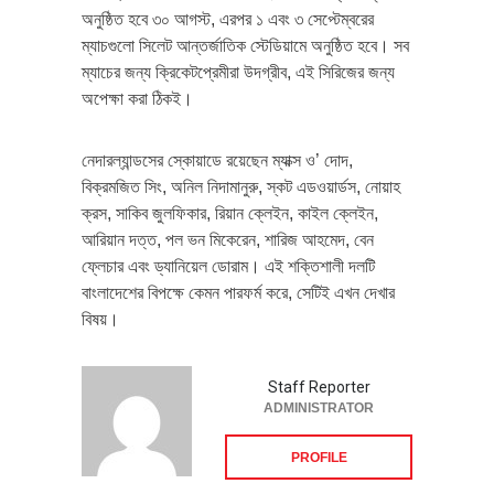
অনুষ্ঠিত হবে ৩০ আগস্ট, এরপর ১ এবং ৩ সেপ্টেম্বরের
ম্যাচগুলো সিলেট আন্তর্জাতিক স্টেডিয়ামে অনুষ্ঠিত হবে। সব
ম্যাচের জন্য ক্রিকেটপ্রেমীরা উদগ্রীব, এই সিরিজের জন্য
অপেক্ষা করা ঠিকই।
নেদারল্যান্ডসের স্কোয়াডে রয়েছেন ম্যাক্স ও’ দোদ,
বিক্রমজিত সিং, অনিল নিদামানুরু, স্কট এডওয়ার্ডস, নোয়াহ
ক্রস, সাকিব জুলফিকার, রিয়ান ক্লেইন, কাইল ক্লেইন,
আরিয়ান দত্ত, পল ভন মিকেরেন, শারিজ আহমেদ, বেন
ফ্লেচার এবং ড্যানিয়েল ডোরাম। এই শক্তিশালী দলটি
বাংলাদেশের বিপক্ষে কেমন পারফর্ম করে, সেটিই এখন দেখার
বিষয়।
Staff Reporter
ADMINISTRATOR
PROFILE