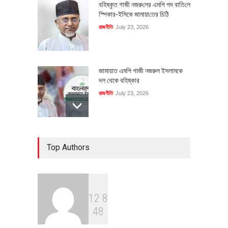
বহিষ্কৃত গাজী নজরু‌লের এম‌পি পদ বা‌তি‌লে
স্পিকার-ইসিকে জামায়া‌তের চি‌ঠি
রাজনীতি
July 23, 2026
জামায়াত এমপি গাজী নজরুল ইসলামকে
দল থেকে বহিষ্কার
রাজনীতি
July 23, 2026
৪০০ মিলিয়ন ডলারের বিদেশি বিনিয়োগ
Top Authors
বাস্তবায়নের পথে
অর্থনীতি
July 23, 2026
1
2
8
বৈশ্বিক প্রতিযোগিতা সক্ষমতা বাড়াতে
4
8
পোশাক শিল্পে নতুন উদ্যোগ
অর্থনীতি
July 23, 2026