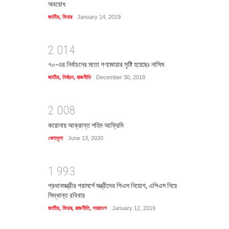
অবরোধ
জাতীয়
,
ফিচার
January 14, 2019
2
0
1
4
৭০-এর নির্বাচনের মতো গণজোয়ার সৃষ্টি হয়েছেঃ নাসিম
জাতীয়
,
নির্বাচন
,
রাজনীতি
December 30, 2018
2
0
0
8
করোনায় আক্রান্ত শহিদ আফ্রিদি
খেলাধুলা
June 13, 2020
1
9
9
3
প্রধানমন্ত্রীর পরামর্শে মন্ত্রীদের পিএস নিয়োগ, এপিএস নিয়ে
সিদ্ধান্ত রবিবার
জাতীয়
,
ফিচার
,
রাজনীতি
,
সারাদেশ
January 12, 2019