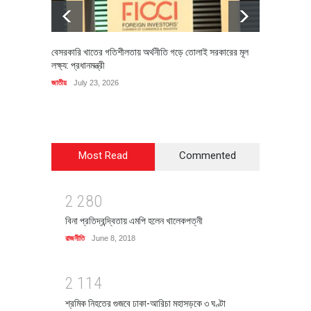
বেসরকারি খাতের গতিশীলতায় অর্থনীতি গড়ে তোলাই সরকারের মূল
বহিষ্কৃত 
লক্ষ্য: প্রধানমন্ত্রী
চি‌ঠি
জাতীয়
July 23, 2026
রাজনীতি
J
Most Read
Commented
2
2
8
0
বিনা প্রতিদ্বন্দ্বিতায় এমপি হলেন খালেকপত্নী
রাজনীতি
June 8, 2018
2
1
1
4
শ্রমিক নিহতের গুজবে ঢাকা-আরিচা মহাসড়কে ৩ ঘণ্টা