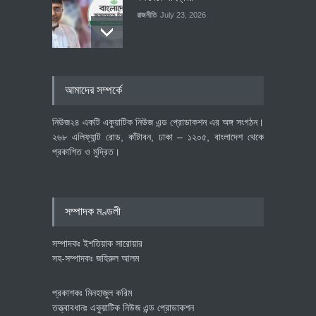
রাজনীতি
July 23, 2026
৪০০ মিলিয়ন ডলারের বিদেশি বিনিয়োগ
আমাদের সম্পর্কে
বাস্তবায়নের পথে
অর্থনীতি
July 23, 2026
নিউজ২৪ একটি একুয়াটিক নিউজ এন্ড প্রোডাকশন এর অঙ্গ সংগঠন।
২৬৮ এলিফ্যান্ট রোড, কাঁটাবন, ঢাকা – ১২০৫, বাংলাদেশ থেকে
প্রকাশিত ও মুদ্রিত।
বৈশ্বিক প্রতিযোগিতা সক্ষমতা বাড়াতে
পোশাক শিল্পে নতুন উদ্যোগ
অর্থনীতি
July 23, 2026
সম্পাদক মণ্ডলী
সম্পাদকঃ ইশতিয়াক সারোয়ার
সহ-সম্পাদকঃ জহিরুল আলম
প্রকাশকঃ মিনহাজুল করিম
তত্ত্বাবধানঃ একুয়াটিক নিউজ এন্ড প্রোডাকশন