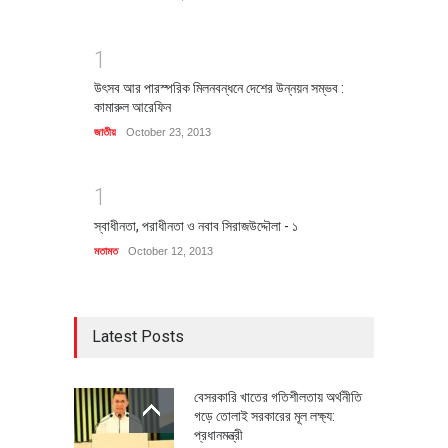
1
উৎসব আর পারস্পরিক মিলনবন্ধনে দেশের উন্নয়ন সম্ভব :
কামারুল আরেফিন
জাতীয়
October 23, 2013
1
স্বাধীনতা, পরাধীনতা ও নবাব সিরাজউদ্দৌলা - ১
মতামত
October 12, 2013
Latest Posts
বেসরকারি খাতের গতিশীলতায় অর্থনীতি
গড়ে তোলাই সরকারের মূল লক্ষ্য:
প্রধানমন্ত্রী