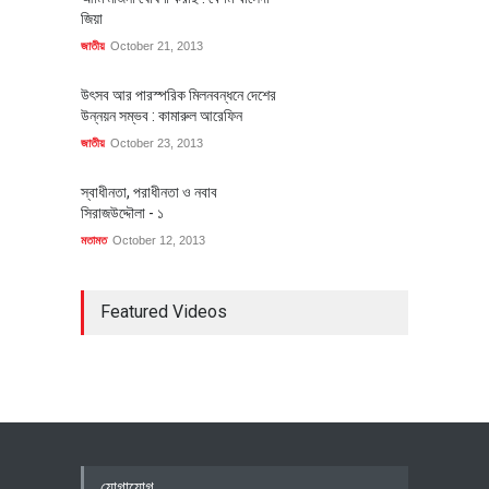
জিয়া
জাতীয়
October 21, 2013
উৎসব আর পারস্পরিক মিলনবন্ধনে দেশের
উন্নয়ন সম্ভব : কামারুল আরেফিন
জাতীয়
October 23, 2013
স্বাধীনতা, পরাধীনতা ও নবাব
সিরাজউদ্দৌলা - ১
মতামত
October 12, 2013
Featured Videos
যোগাযোগ