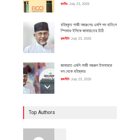
জাতীয়
July 23, 2026
বহিষ্কৃত গাজী নজরু‌লের এম‌পি পদ বা‌তি‌লে
স্পিকার-ইসিকে জামায়া‌তের চি‌ঠি
রাজনীতি
July 23, 2026
জামায়াত এমপি গাজী নজরুল ইসলামকে
দল থেকে বহিষ্কার
রাজনীতি
July 23, 2026
৪০০ মিলিয়ন ডলারের বিদেশি বিনিয়োগ
Top Authors
বাস্তবায়নের পথে
অর্থনীতি
July 23, 2026