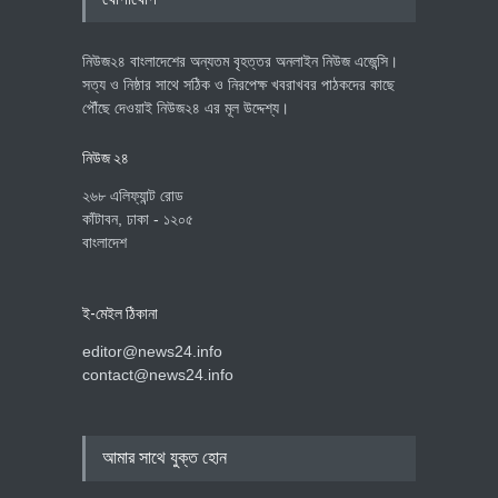
নিউজ২৪ বাংলাদেশের অন্যতম বৃহত্তর অনলাইন নিউজ এজেন্সি।
সত্য ও নিষ্ঠার সাথে সঠিক ও নিরপেক্ষ খবরাখবর পাঠকদের কাছে
পৌঁছে দেওয়াই নিউজ২৪ এর মূল উদ্দেশ্য।
নিউজ ২৪
২৬৮ এলিফ্যান্ট রোড
কাঁটাবন, ঢাকা - ১২০৫
বাংলাদেশ
ই-মেইল ঠিকানা
editor@news24.info
contact@news24.info
আমার সাথে যুক্ত হোন