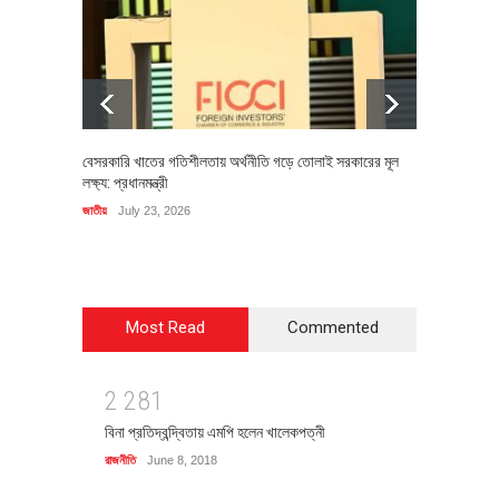
বেসরকারি খাতের গতিশীলতায় অর্থনীতি গড়ে তোলাই সরকারের মূল
বহিষ্কৃত 
লক্ষ্য: প্রধানমন্ত্রী
চি‌ঠি
জাতীয়
July 23, 2026
রাজনীতি
J
Most Read
Commented
2
2
8
1
বিনা প্রতিদ্বন্দ্বিতায় এমপি হলেন খালেকপত্নী
রাজনীতি
June 8, 2018