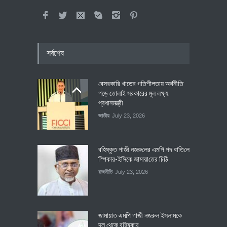
সর্বশেষ
বেসরকারি খাতের গতিশীলতায় অর্থনীতি
গড়ে তোলাই সরকারের মূল লক্ষ্য:
প্রধানমন্ত্রী
জাতীয়
July 23, 2026
বহিষ্কৃত গাজী নজরু‌লের এম‌পি পদ বা‌তি‌লে
স্পিকার-ইসিকে জামায়া‌তের চি‌ঠি
রাজনীতি
July 23, 2026
জামায়াত এমপি গাজী নজরুল ইসলামকে
দল থেকে বহিষ্কার