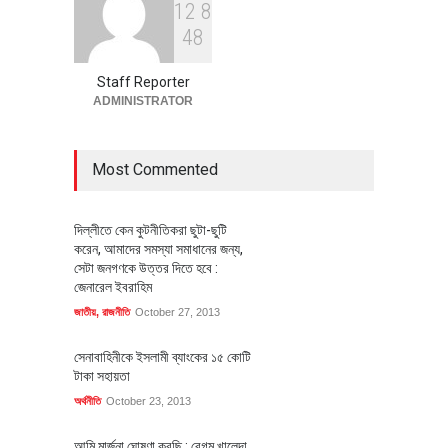
1
2
8
বৈশ্বিক প্রতিযোগিতা সক্ষমতা বাড়াতে
4
8
পোশাক শিল্পে নতুন উদ্যোগ
অর্থনীতি
July 23, 2026
Staff Reporter
ADMINISTRATOR
Most Commented
দিল্লীতে কেন কুটনীতিকরা ছুটা-ছুটি
করেন, আমাদের সমস্যা সমাধানের জন্য,
সেটা জনগণকে উত্তর দিতে হবে :
জেনারেল ইবরাহিম
জাতীয়
,
রাজনীতি
October 27, 2013
সেনাবাহিনীকে ইসলামী ব্যাংকের ১৫ কোটি
টাকা সহায়তা
অর্থনীতি
October 23, 2013
আমি মার্জনা ঘোষণা করছি : বেগম খালেদা