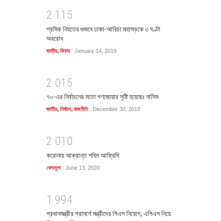
2
1
1
5
শ্রমিক নিহতের গুজবে ঢাকা-আরিচা মহাসড়কে ৩ ঘণ্টা
অবরোধ
জাতীয়
,
ফিচার
January 14, 2019
2
0
1
5
৭০-এর নির্বাচনের মতো গণজোয়ার সৃষ্টি হয়েছেঃ নাসিম
জাতীয়
,
নির্বাচন
,
রাজনীতি
December 30, 2018
2
0
1
0
করোনায় আক্রান্ত শহিদ আফ্রিদি
খেলাধুলা
June 13, 2020
1
9
9
4
প্রধানমন্ত্রীর পরামর্শে মন্ত্রীদের পিএস নিয়োগ, এপিএস নিয়ে