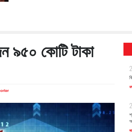
দেন ৯৫০ কোটি টাকা
ব
রা
orter
শ
অ
জ