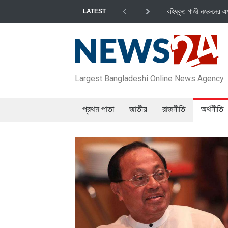
বহিষ্কৃত গাজী নজরু‌লের এম‌পি পদ বা‌তি‌লে স্পিকার-ইসিকে জামায়া‌তের চ
LATEST
Largest Bangladeshi Online News Agency
প্রথম পাতা
জাতীয়
রাজনীতি
অর্থনীতি