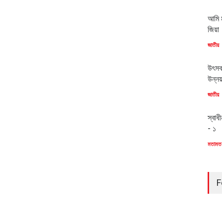
আমি ম
জিয়া
জাতীয়
উৎসব
উন্ন
জাতীয়
স্বাধ
- ১
মতামত
F