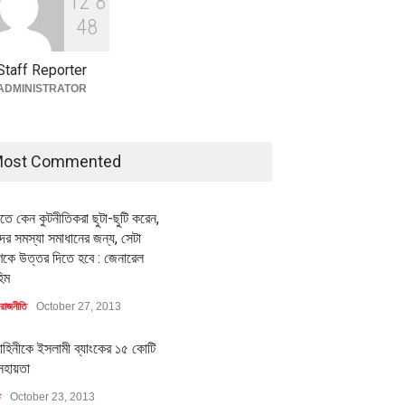
1
2
8
বৈশ্বিক প্রতিযোগিতা সক্ষমতা বাড়াতে
পোশাক শিল্পে নতুন উদ্যোগ
4
8
অর্থনীতি
July 23, 2026
Staff Reporter
ADMINISTRATOR
মিলিয়ন ডলারের বিদেশি বিনিয়োগ
বৈশ্বিক প্রতিযোগিতা সক্ষমতা বাড়াতে
বায়নের পথে
পোশাক শিল্পে নতুন উদ্যোগ
ি
July 23, 2026
অর্থনীতি
July 23, 2026
ost Commented
ীতে কেন কুটনীতিকরা ছুটা-ছুটি করেন,
র সমস্যা সমাধানের জন্য, সেটা
কে উত্তর দিতে হবে : জেনারেল
িম
রাজনীতি
October 27, 2013
াহিনীকে ইসলামী ব্যাংকের ১৫ কোটি
সহায়তা
ি
October 23, 2013