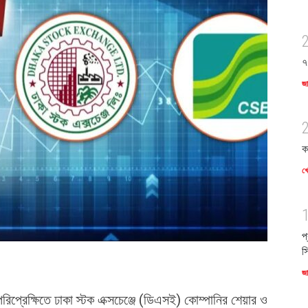
৭
জ
ক
খে
প
স
জ
প্রেক্ষিতে ঢাকা স্টক এক্সচেঞ্জে (ডিএসই) কোম্পানির শেয়ার ও