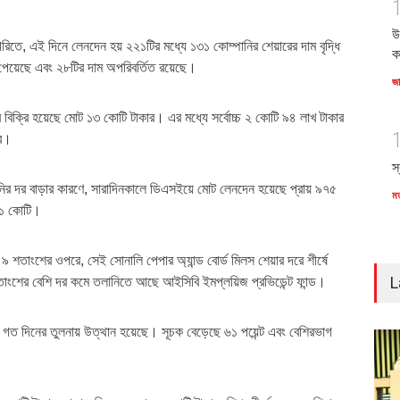
উ
টাগরিতে, এই দিনে লেনদেন হয় ২২১টির মধ্যে ১৩১ কোম্পানির শেয়ারের দাম বৃদ্ধি
ক
পেয়েছে এবং ২৮টির দাম অপরিবর্তিত রয়েছে।
জ
ার বিক্রি হয়েছে মোট ১৩ কোটি টাকার। এর মধ্যে সর্বোচ্চ ২ কোটি ৯৪ লাখ টাকার
ের।
স
নির দর বাড়ার কারণে, সারাদিনকালে ডিএসইয়ে মোট লেনদেন হয়েছে প্রায় ৯৭৫
ম
০১ কোটি।
 ৯ শতাংশের ওপরে, সেই সোনালি পেপার অ্যান্ড বোর্ড মিলস শেয়ার দরে শীর্ষে
L
ংশের বেশি দর কমে তলানিতে আছে আইসিবি ইমপ্লয়িজ প্রভিডেন্ট ফান্ড।
)ও গত দিনের তুলনায় উত্থান হয়েছে। সূচক বেড়েছে ৬১ পয়েন্ট এবং বেশিরভাগ