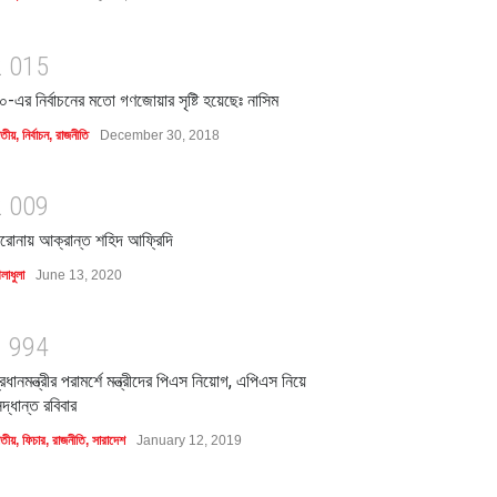
2
0
1
5
০-এর নির্বাচনের মতো গণজোয়ার সৃষ্টি হয়েছেঃ নাসিম
াতীয়
,
নির্বাচন
,
রাজনীতি
December 30, 2018
2
0
0
9
রোনায় আক্রান্ত শহিদ আফ্রিদি
লাধুলা
June 13, 2020
1
9
9
4
্রধানমন্ত্রীর পরামর্শে মন্ত্রীদের পিএস নিয়োগ, এপিএস নিয়ে
িদ্ধান্ত রবিবার
াতীয়
,
ফিচার
,
রাজনীতি
,
সারাদেশ
January 12, 2019