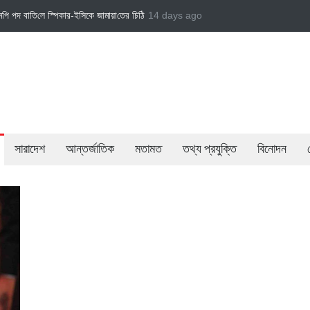
ি‌ঠি
জামায়াত এমপি গাজী নজরুল ইসলামকে দল থেকে বহিষ্কার
14 days ago
বেসরকারি খাতের গতিশীলতায় অর্
সারাদেশ
আন্তর্জাতিক
মতামত
তথ্য প্রযুক্তি
বিনোদন