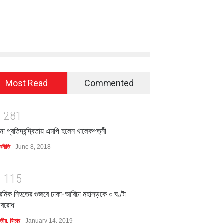
Most Read
Commented
2
2
8
1
িনা প্রতিদ্বন্দ্বিতায় এমপি হলেন খালেকপত্নী
জনীতি
June 8, 2018
2
1
1
5
্রমিক নিহতের গুজবে ঢাকা-আরিচা মহাসড়কে ৩ ঘণ্টা
বরোধ
াতীয়
,
ফিচার
January 14, 2019