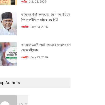
জাতীয়
July 23, 2026
বহিষ্কৃত গাজী নজরু‌লের এম‌পি পদ বা‌তি‌লে
স্পিকার-ইসিকে জামায়া‌তের চি‌ঠি
রাজনীতি
July 23, 2026
জামায়াত এমপি গাজী নজরুল ইসলামকে দল
থেকে বহিষ্কার
রাজনীতি
July 23, 2026
৪০০ মিলিয়ন ডলারের বিদেশি বিনিয়োগ
বাস্তবায়নের পথে
op Authors
অর্থনীতি
July 23, 2026