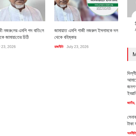
জী নজরু‌লের এম‌পি পদ বা‌তি‌লে
জামায়াত এমপি গাজী নজরুল ইসলামকে দল
৪০০ 
কে জামায়া‌তের চি‌ঠি
থেকে বহিষ্কার
বাস্ত
y 23, 2026
রাজনীতি
July 23, 2026
অর্থনীত
M
দিল্ল
আমাদে
জনগণ
ইবরাহ
জাতীয়
,
সেনাব
টাকা 
অর্থনীত