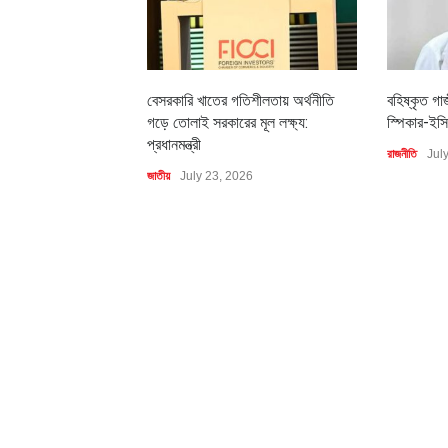
বেসরকারি খাতের গতিশীলতায় অর্থনীতি
বহিষ্কৃত গা
গড়ে তোলাই সরকারের মূল লক্ষ্য:
স্পিকার-ইসি
প্রধানমন্ত্রী
রাজনীতি
Jul
জাতীয়
July 23, 2026