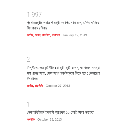
1
9
9
7
প্রধানমন্ত্রীর পরামর্শে মন্ত্রীদের পিএস নিয়োগ, এপিএস নিয়ে
সিদ্ধান্ত রবিবার
জাতীয়
,
ফিচার
,
রাজনীতি
,
সারাদেশ
January 12, 2019
2
দিল্লীতে কেন কুটনীতিকরা ছুটা-ছুটি করেন, আমাদের সমস্যা
সমাধানের জন্য, সেটা জনগণকে উত্তর দিতে হবে : জেনারেল
ইবরাহিম
জাতীয়
,
রাজনীতি
October 27, 2013
1
সেনাবাহিনীকে ইসলামী ব্যাংকের ১৫ কোটি টাকা সহায়তা
অর্থনীতি
October 23, 2013