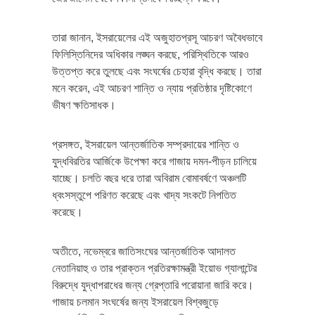
তারা জানান, ইসরায়েলের এই অজুহাতপ্রসূ আচরণ অবৈধভাবে
ফিলিস্তিনিদের অধিকার লঙ্ঘন করছে, পরিস্থিতিকে আরও
উত্তপ্ত করে তুলছে এবং সংঘর্ষের চেহারা বৃদ্ধি করছে। তারা
মনে করেন, এই আচরণ শান্তি ও ন্যায় প্রতিষ্ঠার দৃষ্টিকোণে
ভীষণ ক্ষতিসাধক।
প্রসঙ্গত, ইসরায়েল আন্তর্জাতিক সম্প্রদায়ের শান্তি ও
যুদ্ধবিরতির আর্জিকে উপেক্ষা করে গাজায় দমন-পীড়ন চালিয়ে
যাচ্ছে। চলতি বছর ধরে তারা অবিরাম বোমাবর্ষণে অঞ্চলটি
ধ্বংসস্তুপে পরিণত করেছে এবং খাদ্য সংকটে নিপতিত
করেছে।
অতীতে, নভেম্বরে জাতিসংঘের আন্তর্জাতিক আদালত
নেতানিয়াহু ও তার প্রাক্তন প্রতিরক্ষামন্ত্রী ইয়োভ গ্যালান্টের
বিরুদ্ধে যুদ্ধাপরাধের জন্য গ্রেপ্তারি পরোয়ানা জারি করে।
গাজায় চলমান সংঘর্ষের জন্য ইসরায়েল বিশ্বজুড়ে