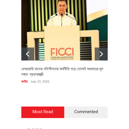
বেসরকারি খাতের গতিশীলতায় অর্থনীতি গড়ে তোলাই সরকারের মূল
বহিষ্কৃত 
লক্ষ্য: প্রধানমন্ত্রী
চি‌ঠি
জাতীয়
July 23, 2026
রাজনীতি
J
Most Read
Commented