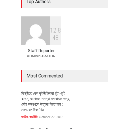
Top Authors
বাস্তবায়নের পথে
অর্থনীতি
July 23, 2026
1
2
8
বৈশ্বিক প্রতিযোগিতা সক্ষমতা বাড়াতে
4
8
পোশাক শিল্পে নতুন উদ্যোগ
অর্থনীতি
July 23, 2026
Staff Reporter
ADMINISTRATOR
Most Commented
দিল্লীতে কেন কুটনীতিকরা ছুটা-ছুটি
করেন, আমাদের সমস্যা সমাধানের জন্য,
সেটা জনগণকে উত্তর দিতে হবে :
জেনারেল ইবরাহিম
জাতীয়
,
রাজনীতি
October 27, 2013