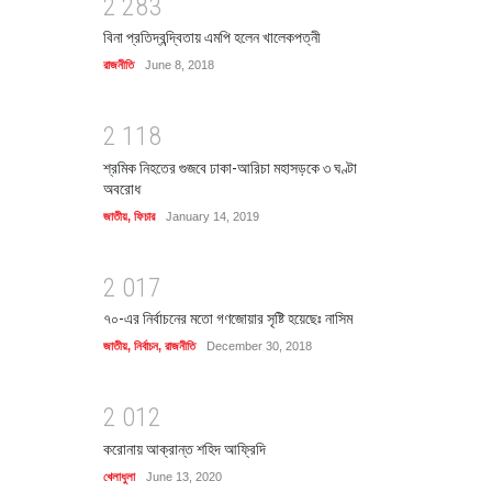
2
2
8
3
বিনা প্রতিদ্বন্দ্বিতায় এমপি হলেন খালেকপত্নী
রাজনীতি
June 8, 2018
2
1
1
8
শ্রমিক নিহতের গুজবে ঢাকা-আরিচা মহাসড়কে ৩ ঘণ্টা
অবরোধ
জাতীয়
,
ফিচার
January 14, 2019
2
0
1
7
৭০-এর নির্বাচনের মতো গণজোয়ার সৃষ্টি হয়েছেঃ নাসিম
জাতীয়
,
নির্বাচন
,
রাজনীতি
December 30, 2018
2
0
1
2
করোনায় আক্রান্ত শহিদ আফ্রিদি
খেলাধুলা
June 13, 2020