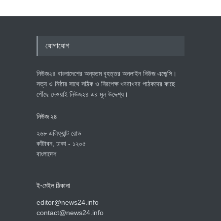
যোগাযোগ
নিউজ২৪ বাংলাদেশের অন্যতম বৃহত্তর অনলাইন নিউজ এজেন্সি।
সত্য ও নিষ্ঠার সাথে সঠিক ও নিরপেক্ষ খবরাখবর পাঠকদের কাছে
পৌঁছে দেওয়াই নিউজ২৪ এর মূল উদ্দেশ্য।
নিউজ ২৪
২৬৮ এলিফ্যান্ট রোড
কাঁটাবন, ঢাকা - ১২০৫
বাংলাদেশ
ই-মেইল ঠিকানা
editor@news24.info
contact@news24.info