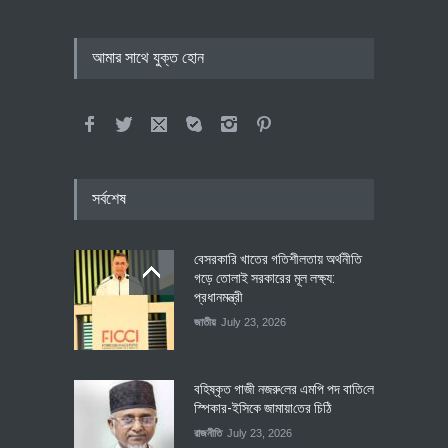
আমার সাথে যুক্ত হোন
সর্বশেষ
বেসরকারি খাতের গতিশীলতায় অর্থনীতি
গড়ে তোলাই সরকারের মূল লক্ষ্য:
প্রধানমন্ত্রী
জাতীয়
July 23, 2026
বহিষ্কৃত গাজী নজরু‌লের এম‌পি পদ বা‌তি‌লে
স্পিকার-ইসিকে জামায়া‌তের চি‌ঠি
রাজনীতি
July 23, 2026