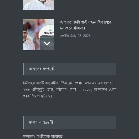
জামায়াত এমপি গাজী নজরুল ইসলামকে
দল থেকে বহিষ্কার
রাজনীতি
July 23, 2026
৪০০ মিলিয়ন ডলারের বিদেশি বিনিয়োগ
আমাদের সম্পর্কে
বাস্তবায়নের পথে
অর্থনীতি
July 23, 2026
নিউজ২৪ একটি একুয়াটিক নিউজ এন্ড প্রোডাকশন এর অঙ্গ সংগঠন।
২৬৮ এলিফ্যান্ট রোড, কাঁটাবন, ঢাকা – ১২০৫, বাংলাদেশ থেকে
প্রকাশিত ও মুদ্রিত।
বৈশ্বিক প্রতিযোগিতা সক্ষমতা বাড়াতে
পোশাক শিল্পে নতুন উদ্যোগ
অর্থনীতি
July 23, 2026
সম্পাদক মণ্ডলী
সম্পাদকঃ ইশতিয়াক সারোয়ার