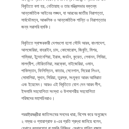
বিবৃতিতে বলা হয়, নেতািয়াহু ও তার মন্ত্রিসভার বক্তব্য
আন্তর্জাতিক আইনের লঙ্ঘন, যা আরবের জাতীয় নিরাপত্তা,
সার্বভৌমত্ব, আঞ্চলিক ও আন্তর্জাতিক শান্তি ও নিরাপত্তার
জন্য সরাসরি হুমকি।
বিবৃতিতে স্বাক্ষরকারী দেশগুলো হলো সৌদি আরব, বাংলাদেশ,
আলজেরিয়া, বাহরাইন, চাদ, কোমোরোস, জিবুতি, মিশর,
গাম্বিয়া, ইন্দোনেশিয়া, ইরাক, জর্ডান, কুয়েত, লেবানন, লিবিয়া,
মালদ্বীপ, মৌরিতানিয়া, মরক্কো, নাইজেরিয়া, ওমান,
পাকিস্তান, ফিলিস্তিন, কাতার, সেনেগাল, সিয়েরা লিওন,
সোমালিয়া, সুদান, সিরিয়া, তুরস্ক, সংযুক্ত আরব আমিরাত
এবং ইয়েমেন। আরও এই বিবৃতিতে যোগ দেন আরব লীগ,
ইসলামি সহযোগিতা সংস্থা ও উপসাগরীয় সহযোগিতা
পরিষদের মহাসচিবরাও।
পররাষ্ট্রমন্ত্রীরা জাতিসংঘের সনদের ধারা, বিশেষ করে অনুচ্ছেদ
২ নম্বর ও প্যারাগ্রাফ ৪-এর প্রতি শ্রদ্ধা জানিয়ে বলেন,
যেখানে বলপ্রয়োগ বা হুমকি নিষিদ্ধ, সেখানে শান্তি রক্ষায়