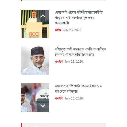
বেসরকারি খাতের গতিশীলতায় অর্থনীতি
গড়ে তোলাই সরকারের মূল লক্ষ্য:
প্রধানমন্ত্রী
জাতীয়
July 23, 2026
বহিষ্কৃত গাজী নজরু‌লের এম‌পি পদ বা‌তি‌লে
স্পিকার-ইসিকে জামায়া‌তের চি‌ঠি
রাজনীতি
July 23, 2026
জামায়াত এমপি গাজী নজরুল ইসলামকে
দল থেকে বহিষ্কার
রাজনীতি
July 23, 2026
৪০০ মিলিয়ন ডলারের বিদেশি বিনিয়োগ