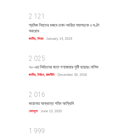
2
1
2
1
শ্রমিক নিহতের গুজবে ঢাকা-আরিচা মহাসড়কে ৩ ঘণ্টা
অবরোধ
জাতীয়
,
ফিচার
January 14, 2019
2
0
2
5
৭০-এর নির্বাচনের মতো গণজোয়ার সৃষ্টি হয়েছেঃ নাসিম
জাতীয়
,
নির্বাচন
,
রাজনীতি
December 30, 2018
2
0
1
6
করোনায় আক্রান্ত শহিদ আফ্রিদি
খেলাধুলা
June 13, 2020
1
9
9
9