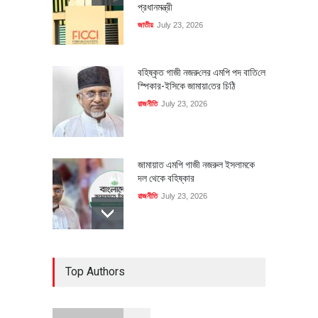
প্রধানমন্ত্রী
জাতীয়
July 23, 2026
বহিষ্কৃত গাজী নজরু‌লের এম‌পি পদ বা‌তি‌লে
স্পিকার-ইসিকে জামায়া‌তের চি‌ঠি
রাজনীতি
July 23, 2026
জামায়াত এমপি গাজী নজরুল ইসলামকে
দল থেকে বহিষ্কার
রাজনীতি
July 23, 2026
৪০০ মিলিয়ন ডলারের বিদেশি বিনিয়োগ
Top Authors
বাস্তবায়নের পথে
অর্থনীতি
July 23, 2026