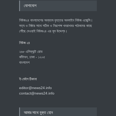
যোগাযোগ
নিউজ২৪ বাংলাদেশের অন্যতম বৃহত্তর অনলাইন নিউজ এজেন্সি।
সত্য ও নিষ্ঠার সাথে সঠিক ও নিরপেক্ষ খবরাখবর পাঠকদের কাছে
পৌঁছে দেওয়াই নিউজ২৪ এর মূল উদ্দেশ্য।
নিউজ ২৪
২৬৮ এলিফ্যান্ট রোড
কাঁটাবন, ঢাকা - ১২০৫
বাংলাদেশ
ই-মেইল ঠিকানা
editor@news24.info
contact@news24.info
আমার সাথে যুক্ত হোন