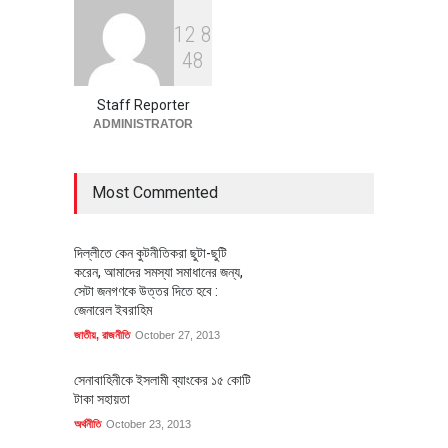
1
2
8
বৈশ্বিক প্রতিযোগিতা সক্ষমতা বাড়াতে
4
8
পোশাক শিল্পে নতুন উদ্যোগ
অর্থনীতি
July 23, 2026
Staff Reporter
ADMINISTRATOR
Most Commented
দিল্লীতে কেন কুটনীতিকরা ছুটা-ছুটি
করেন, আমাদের সমস্যা সমাধানের জন্য,
সেটা জনগণকে উত্তর দিতে হবে :
জেনারেল ইবরাহিম
জাতীয়
,
রাজনীতি
October 27, 2013
সেনাবাহিনীকে ইসলামী ব্যাংকের ১৫ কোটি
টাকা সহায়তা
অর্থনীতি
October 23, 2013