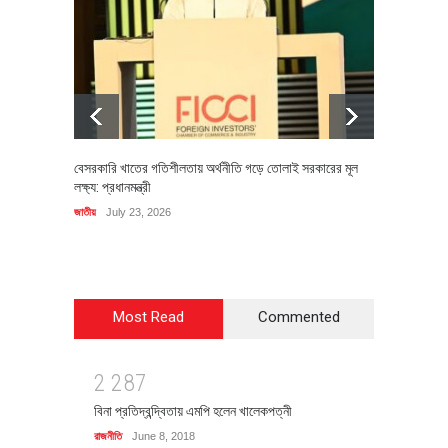
বেসরকারি খাতের গতিশীলতায় অর্থনীতি গড়ে তোলাই সরকারের মূল
বহিষ্কৃত 
লক্ষ্য: প্রধানমন্ত্রী
চি‌ঠি
জাতীয়
July 23, 2026
রাজনীতি
J
Most Read
Commented
2
2
8
7
বিনা প্রতিদ্বন্দ্বিতায় এমপি হলেন খালেকপত্নী
রাজনীতি
June 8, 2018