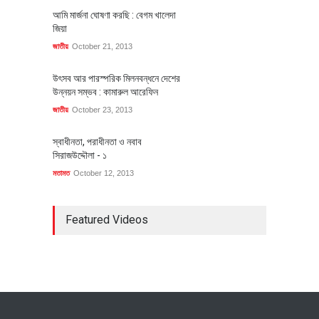
আমি মার্জনা ঘোষণা করছি : বেগম খালেদা
জিয়া
জাতীয়
October 21, 2013
উৎসব আর পারস্পরিক মিলনবন্ধনে দেশের
উন্নয়ন সম্ভব : কামারুল আরেফিন
জাতীয়
October 23, 2013
স্বাধীনতা, পরাধীনতা ও নবাব
সিরাজউদ্দৌলা - ১
মতামত
October 12, 2013
Featured Videos