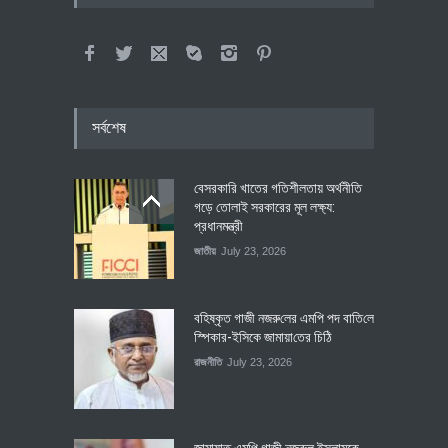
সর্বশেষ
বেসরকারি খাতের গতিশীলতায় অর্থনীতি
গড়ে তোলাই সরকারের মূল লক্ষ্য:
প্রধানমন্ত্রী
জাতীয়
July 23, 2026
বহিষ্কৃত গাজী নজরু‌লের এম‌পি পদ বা‌তি‌লে
স্পিকার-ইসিকে জামায়া‌তের চি‌ঠি
রাজনীতি
July 23, 2026
জামায়াত এমপি গাজী নজরুল ইসলামকে