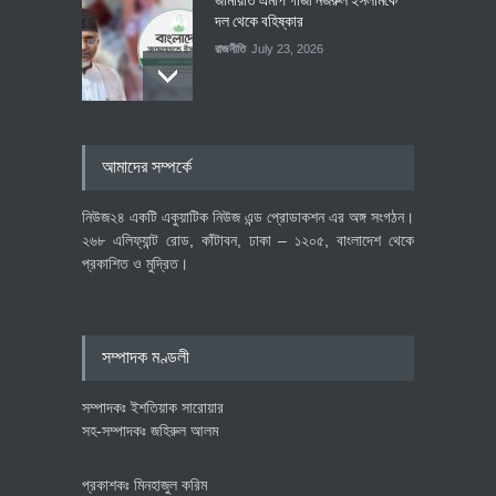
দল থেকে বহিষ্কার
রাজনীতি
July 23, 2026
৪০০ মিলিয়ন ডলারের বিদেশি বিনিয়োগ
আমাদের সম্পর্কে
বাস্তবায়নের পথে
অর্থনীতি
July 23, 2026
নিউজ২৪ একটি একুয়াটিক নিউজ এন্ড প্রোডাকশন এর অঙ্গ সংগঠন।
২৬৮ এলিফ্যান্ট রোড, কাঁটাবন, ঢাকা – ১২০৫, বাংলাদেশ থেকে
প্রকাশিত ও মুদ্রিত।
বৈশ্বিক প্রতিযোগিতা সক্ষমতা বাড়াতে
পোশাক শিল্পে নতুন উদ্যোগ
অর্থনীতি
July 23, 2026
সম্পাদক মণ্ডলী
সম্পাদকঃ ইশতিয়াক সারোয়ার
সহ-সম্পাদকঃ জহিরুল আলম
প্রকাশকঃ মিনহাজুল করিম