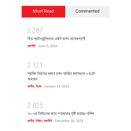
Most Read
Commented
2
2
8
7
বিনা প্রতিদ্বন্দ্বিতায় এমপি হলেন খালেকপত্নী
রাজনীতি
June 8, 2018
2
1
2
1
শ্রমিক নিহতের গুজবে ঢাকা-আরিচা মহাসড়কে ৩ ঘণ্টা
অবরোধ
জাতীয়
,
ফিচার
January 14, 2019
2
0
2
5
৭০-এর নির্বাচনের মতো গণজোয়ার সৃষ্টি হয়েছেঃ নাসিম
জাতীয়
,
নির্বাচন
,
রাজনীতি
December 30, 2018