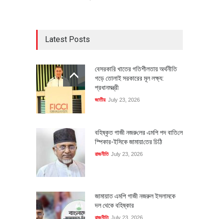
Latest Posts
বেসরকারি খাতের গতিশীলতায় অর্থনীতি
গড়ে তোলাই সরকারের মূল লক্ষ্য:
প্রধানমন্ত্রী
জাতীয়
July 23, 2026
বহিষ্কৃত গাজী নজরু‌লের এম‌পি পদ বা‌তি‌লে
স্পিকার-ইসিকে জামায়া‌তের চি‌ঠি
রাজনীতি
July 23, 2026
জামায়াত এমপি গাজী নজরুল ইসলামকে
দল থেকে বহিষ্কার
রাজনীতি
July 23, 2026