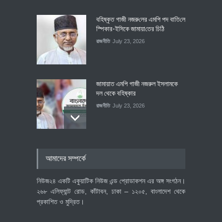
বহিষ্কৃত গাজী নজরু‌লের এম‌পি পদ বা‌তি‌লে
স্পিকার-ইসিকে জামায়া‌তের চি‌ঠি
রাজনীতি
July 23, 2026
জামায়াত এমপি গাজী নজরুল ইসলামকে
দল থেকে বহিষ্কার
রাজনীতি
July 23, 2026
৪০০ মিলিয়ন ডলারের বিদেশি বিনিয়োগ
আমাদের সম্পর্কে
বাস্তবায়নের পথে
অর্থনীতি
July 23, 2026
নিউজ২৪ একটি একুয়াটিক নিউজ এন্ড প্রোডাকশন এর অঙ্গ সংগঠন।
২৬৮ এলিফ্যান্ট রোড, কাঁটাবন, ঢাকা – ১২০৫, বাংলাদেশ থেকে
প্রকাশিত ও মুদ্রিত।
বৈশ্বিক প্রতিযোগিতা সক্ষমতা বাড়াতে
পোশাক শিল্পে নতুন উদ্যোগ