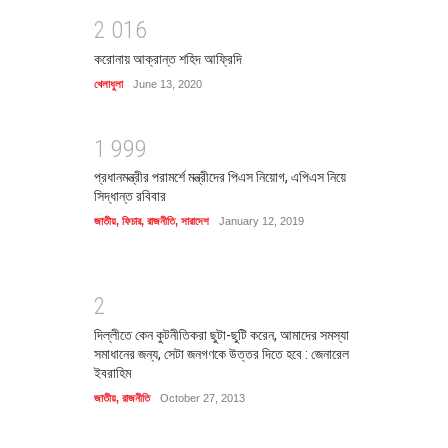
2
0
1
6
করোনায় আক্রান্ত শহিদ আফ্রিদি
খেলাধুলা
June 13, 2020
1
9
9
9
প্রধানমন্ত্রীর পরামর্শে মন্ত্রীদের পিএস নিয়োগ, এপিএস নিয়ে
সিদ্ধান্ত রবিবার
জাতীয়
,
ফিচার
,
রাজনীতি
,
সারাদেশ
January 12, 2019
2
দিল্লীতে কেন কুটনীতিকরা ছুটা-ছুটি করেন, আমাদের সমস্যা
সমাধানের জন্য, সেটা জনগণকে উত্তর দিতে হবে : জেনারেল
ইবরাহিম
জাতীয়
,
রাজনীতি
October 27, 2013