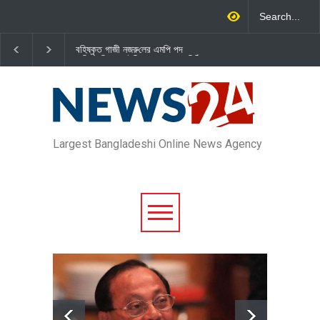
বহিষ্কৃত গাজী নজরু‌লের এম‌পি পদ
জামায়াত এমপি গাজী নজরুল ইসলামকে
বা‌তি‌লে স্পিকার-ইসিকে জামায়া‌তের চি‌ঠি
দল থেকে বহিষ্কার
Largest Bangladeshi Online News Agency