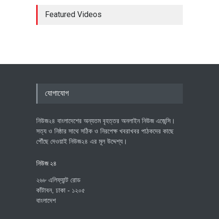
Featured Videos
যোগাযোগ
নিউজ২৪ বাংলাদেশের অন্যতম বৃহত্তর অনলাইন নিউজ এজেন্সি।
সত্য ও নিষ্ঠার সাথে সঠিক ও নিরপেক্ষ খবরাখবর পাঠকদের কাছে
পৌঁছে দেওয়াই নিউজ২৪ এর মূল উদ্দেশ্য।
নিউজ ২৪
২৬৮ এলিফ্যান্ট রোড
কাঁটাবন, ঢাকা - ১২০৫
বাংলাদেশ