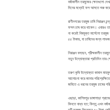
বর্ষাকালীন তরমুজের ক্ষেতগুলো 
দিনের মধ্যেই ফল আসতে শুরু কর
রাণীনগরের তরমুজ চাষি নিরাঞ্জন চন
ফসল চাষ করে থাকেন। এবারও তারা
না করেই বিষমুক্ত মার্সেলো তরমুজ
৫৫ টাকায়, যা চাষিদের জন্য লাভ
নিরাঞ্জন বলছেন, গ্রীষ্মকালীন তর
নতুন উদ্যোক্তারা প্রতিদিন তার ক
তরুণ কৃষি উদ্যোক্তা কামাল মাহমু
আলোচনা করে জানার পরিপ্রেক্ষিতে স
জমিতে এ ধরনের তরমুজ চাষের পরি
এছাড়া, কাশিমপুর ডাঙ্গাপাড়া গ্
কিনতে বাধ্য হত; কিন্তু এখন বর্
দুটি তরমুজ কিনেছেন ৫০ টাকা ক