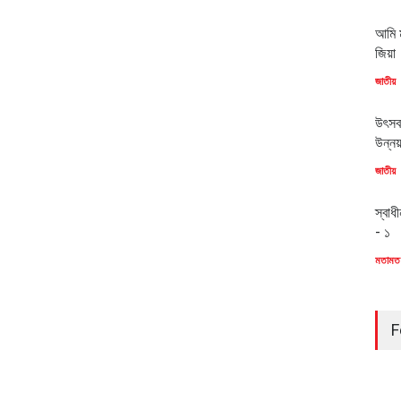
আমি ম
জিয়া
জাতীয়
উৎসব
উন্ন
জাতীয়
স্বাধ
- ১
মতামত
F