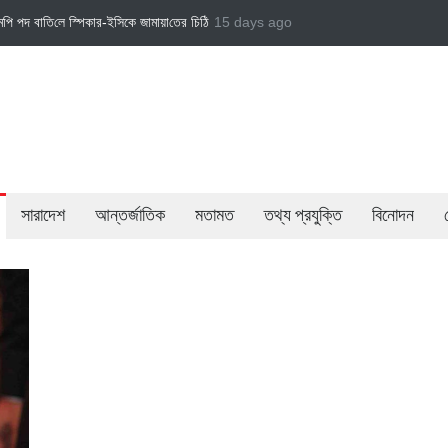
ি‌ঠি
জামায়াত এমপি গাজী নজরুল ইসলামকে দল থেকে বহিষ্কার
15 days ago
বেসরকারি খাতের গতিশীলতায় অর্
সারাদেশ
আন্তর্জাতিক
মতামত
তথ্য প্রযুক্তি
বিনোদন