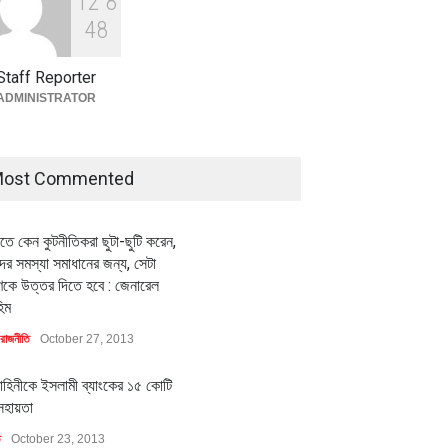
1
2
8
বৈশ্বিক প্রতিযোগিতা সক্ষমতা বাড়াতে
পোশাক শিল্পে নতুন উদ্যোগ
4
8
অর্থনীতি
July 23, 2026
Staff Reporter
ADMINISTRATOR
ost Commented
মিলিয়ন ডলারের বিদেশি বিনিয়োগ
বৈশ্বিক প্রতিযোগিতা সক্ষমতা বাড়াতে
বায়নের পথে
পোশাক শিল্পে নতুন উদ্যোগ
ীতে কেন কুটনীতিকরা ছুটা-ছুটি করেন,
ি
July 23, 2026
অর্থনীতি
July 23, 2026
র সমস্যা সমাধানের জন্য, সেটা
কে উত্তর দিতে হবে : জেনারেল
িম
রাজনীতি
October 27, 2013
াহিনীকে ইসলামী ব্যাংকের ১৫ কোটি
সহায়তা
ি
October 23, 2013