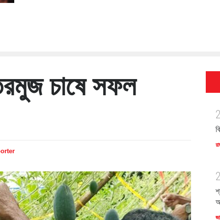
 তরমুজ চাষে সফল
ব
রা
orter
শ
অ
জ