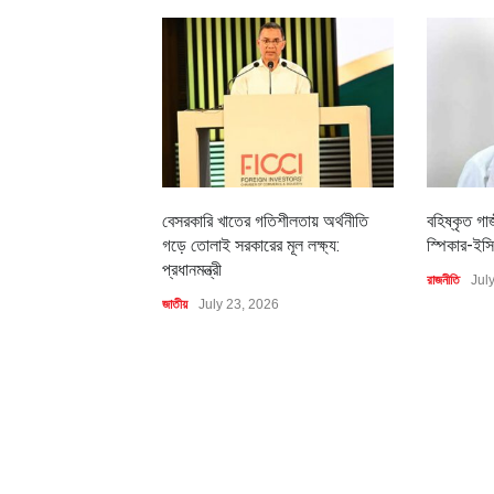
বেসরকারি খাতের গতিশীলতায় অর্থনীতি
বহিষ্কৃত গা
গড়ে তোলাই সরকারের মূল লক্ষ্য:
স্পিকার-ইসি
প্রধানমন্ত্রী
রাজনীতি
Jul
জাতীয়
July 23, 2026