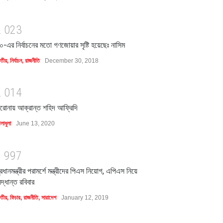
2
0
2
3
০-এর নির্বাচনের মতো গণজোয়ার সৃষ্টি হয়েছেঃ নাসিম
াতীয়
,
নির্বাচন
,
রাজনীতি
December 30, 2018
2
0
1
4
রোনায় আক্রান্ত শহিদ আফ্রিদি
লাধুলা
June 13, 2020
1
9
9
7
্রধানমন্ত্রীর পরামর্শে মন্ত্রীদের পিএস নিয়োগ, এপিএস নিয়ে
িদ্ধান্ত রবিবার
াতীয়
,
ফিচার
,
রাজনীতি
,
সারাদেশ
January 12, 2019