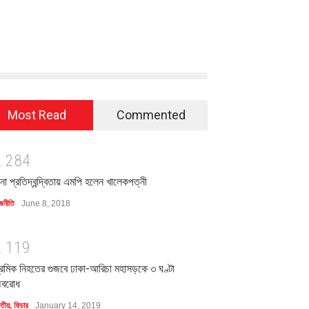
Most Read
Commented
2
2
8
4
িনা প্রতিদ্বন্দ্বিতায় এমপি হলেন খালেকপত্নী
জনীতি
June 8, 2018
2
1
1
9
্রমিক নিহতের গুজবে ঢাকা-আরিচা মহাসড়কে ৩ ঘণ্টা
বরোধ
াতীয়
,
ফিচার
January 14, 2019