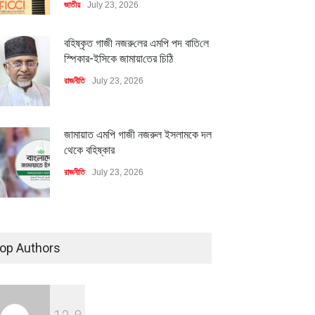
জাতীয়
July 23, 2026
বহিষ্কৃত গাজী নজরু‌লের এম‌পি পদ বা‌তি‌লে
স্পিকার-ইসিকে জামায়া‌তের চি‌ঠি
রাজনীতি
July 23, 2026
জামায়াত এমপি গাজী নজরুল ইসলামকে দল
থেকে বহিষ্কার
রাজনীতি
July 23, 2026
৪০০ মিলিয়ন ডলারের বিদেশি বিনিয়োগ
বাস্তবায়নের পথে
op Authors
অর্থনীতি
July 23, 2026