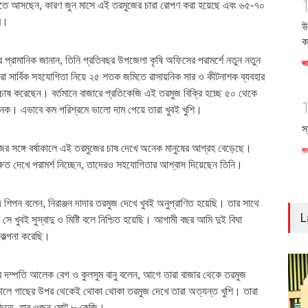
দেখতে আসছেন, কারণ জুন মাসে এই তরমুজের চারা রোপণ করা হয়েছে এবং ৬৫-৭০
ে।
উ
ক
্দ্র প্রামানিক জানান, তিনি প্রতিবছর উপজেলা কৃষি অফিসের পরামর্শে নতুন নতুন
জ
 সার্বিক সহযোগিতা নিয়ে ২৫ শতক জমিতে রাসায়নিক সার ও কীটনাশক ব্যবহার
 চাষ করেছেন। বর্তমানে বাজারে প্রতিকেজি এই তরমুজ বিক্রি হচ্ছে ৫০ থেকে
জনক। এভাবে কম পরিশ্রমে ভালো দাম পেয়ে তারা খুবই খুশি।
স
মুজের সঙ্গে বর্ষাকালে এই তরমুজের চাষ দেখে অনেক মানুষের আগ্রহ বেড়েছে।
ম
্ষেত দেখে পরামর্শ নিচ্ছেন, তাদেরও সহযোগিতার আশ্বাস দিয়েছেন তিনি।
দ শিপন বলেন, নিরাঞ্জন দাদার তরমুজ দেখে খুবই অনুপ্রাণিত হয়েছি। তার সাথে
L
ে খুবই সুস্বাদু ও মিষ্টি বলে নিশ্চিত হয়েছি। আগামী বছর আমি দুই বিঘা
কল্পনা করেছি।
রামের দম্পতি আলেক বেগ ও কুলসুম বানু বলেন, আগে তারা বাজার থেকে তরমুজ
ষাকালে গাছের উপর থেকেই থোকা থোকা তরমুজ দেখে তারা অত্যন্ত খুশি। তারা
েজিতে, যার ওজন মোট ৮ কেজি।