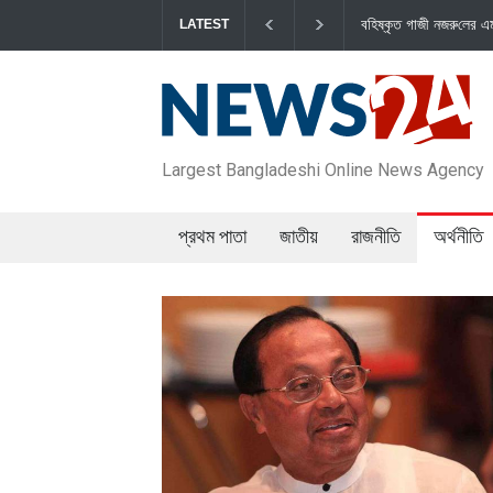
বহিষ্কৃত গাজী নজরু‌লের এম‌পি পদ বা‌তি‌লে স্পিকার-ইসিকে জামায়া‌তের চ
LATEST
Largest Bangladeshi Online News Agency
প্রথম পাতা
জাতীয়
রাজনীতি
অর্থনীতি