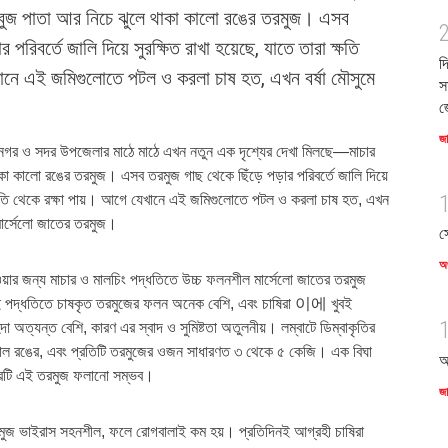
বুজ পাতা আর নিচে ঝুলে থাকা কালো রঙের তরমুজ। এসব
 পরিবর্তে জালি দিয়ে সুরক্ষিত রাখা হয়েছে, যাতে তারা ক্ষতি
দ
খানে এই জমিগুলোতে পটল ও করলা চাষ হত, এখন বর্ষা মৌসুমে
স
জ
জ
ণীনগর ও সদর উপজেলার মাঠে মাঠে এখন নতুন এক দৃশ্যের দেখা মিলছে—মাচার
া কালো রঙের তরমুজ। এসব তরমুজ গাছ থেকে ছিঁড়ে পড়ার পরিবর্তে জালি দিয়ে
া ক্ষতি থেকে রক্ষা পায়। আগে যেখানে এই জমিগুলোতে পটল ও করলা চাষ হত, এখন
 মার্সেলো জাতের তরমুজ।
স
অর
য়ার জন্য মাচার ও মালচিং পদ্ধতিতে উচ্চ ফলনশীল মার্সেলো জাতের তরমুজ
 পদ্ধতিতে চাষকৃত তরমুজের ফলন অনেক বেশি, এবং চাষিরা 이에 খুবই
দা অত্যন্ত বেশি, কারণ এর স্বাদ ও সুমিষ্টতা অতুলনীয়। লম্বাটে ডিম্বাকৃতির
াল রঙের, এবং প্রতিটি তরমুজের ওজন সাধারণত ৩ থেকে ৫ কেজি। এক বিঘা
আ
ারটি এই তরমুজ ফলানো সম্ভব।
জ
রমুজ ভাইরাস সহনশীল, ফলে রোগবালাই কম হয়। প্রতিদিনই আগ্রহী চাষিরা