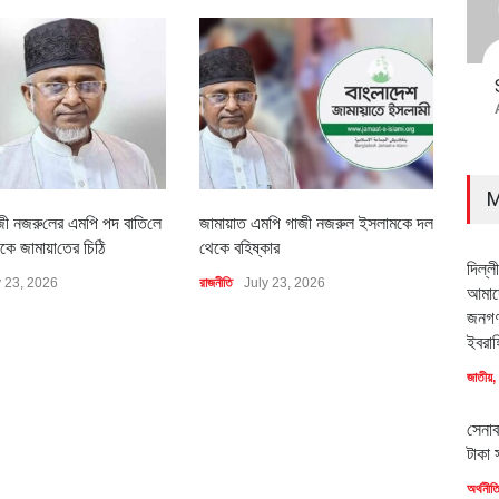
M
জী নজরু‌লের এম‌পি পদ বা‌তি‌লে
জামায়াত এমপি গাজী নজরুল ইসলামকে দল
৪০০ 
কে জামায়া‌তের চি‌ঠি
থেকে বহিষ্কার
বাস্ত
দিল্ল
y 23, 2026
রাজনীতি
July 23, 2026
অর্থনীত
আমাদে
জনগণ
ইবরাহ
জাতীয়
,
সেনাব
টাকা 
অর্থনীত