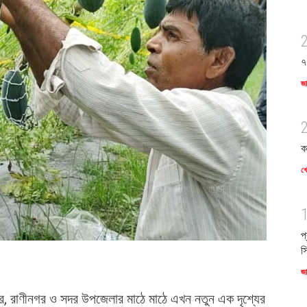
৭
জ
ক
খে
প
স
জ
ুর, রাণীনগর ও সদর উপজেলার মাঠে মাঠে এখন নতুন এক দৃশ্যের