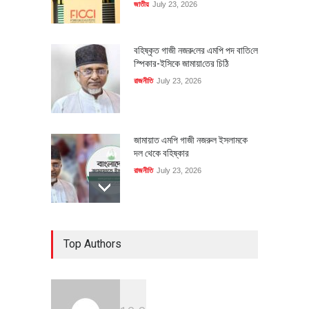
জাতীয়
July 23, 2026
বহিষ্কৃত গাজী নজরু‌লের এম‌পি পদ বা‌তি‌লে
স্পিকার-ইসিকে জামায়া‌তের চি‌ঠি
রাজনীতি
July 23, 2026
জামায়াত এমপি গাজী নজরুল ইসলামকে
দল থেকে বহিষ্কার
রাজনীতি
July 23, 2026
৪০০ মিলিয়ন ডলারের বিদেশি বিনিয়োগ
Top Authors
বাস্তবায়নের পথে
অর্থনীতি
July 23, 2026