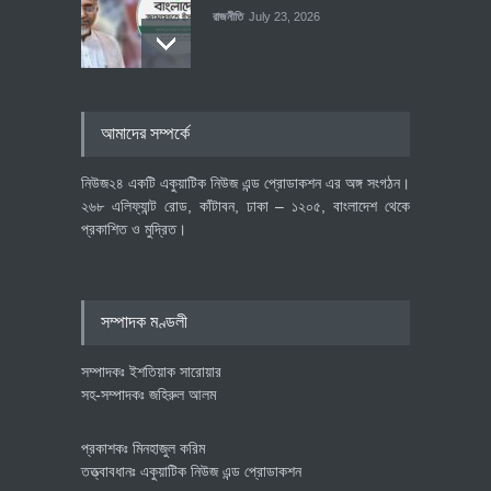
রাজনীতি
July 23, 2026
৪০০ মিলিয়ন ডলারের বিদেশি বিনিয়োগ
আমাদের সম্পর্কে
বাস্তবায়নের পথে
অর্থনীতি
July 23, 2026
নিউজ২৪ একটি একুয়াটিক নিউজ এন্ড প্রোডাকশন এর অঙ্গ সংগঠন।
২৬৮ এলিফ্যান্ট রোড, কাঁটাবন, ঢাকা – ১২০৫, বাংলাদেশ থেকে
প্রকাশিত ও মুদ্রিত।
বৈশ্বিক প্রতিযোগিতা সক্ষমতা বাড়াতে
পোশাক শিল্পে নতুন উদ্যোগ
অর্থনীতি
July 23, 2026
সম্পাদক মণ্ডলী
সম্পাদকঃ ইশতিয়াক সারোয়ার
সহ-সম্পাদকঃ জহিরুল আলম
প্রকাশকঃ মিনহাজুল করিম
তত্ত্বাবধানঃ একুয়াটিক নিউজ এন্ড প্রোডাকশন