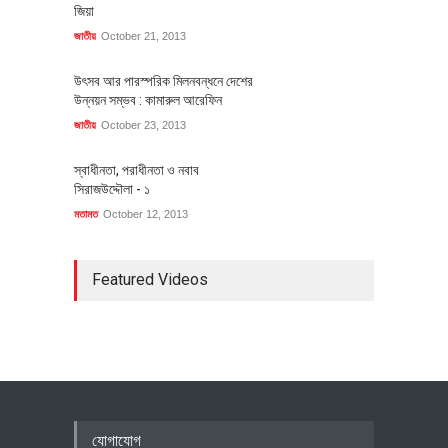
জিয়া
জাতীয়
October 21, 2013
উৎসব আর পারস্পরিক মিলনবন্ধনে দেশের
উন্নয়ন সম্ভব : কামারুল আরেফিন
জাতীয়
October 23, 2013
স্বাধীনতা, পরাধীনতা ও নবাব
সিরাজউদ্দৌলা - ১
মতামত
October 12, 2013
Featured Videos
যোগাযোগ