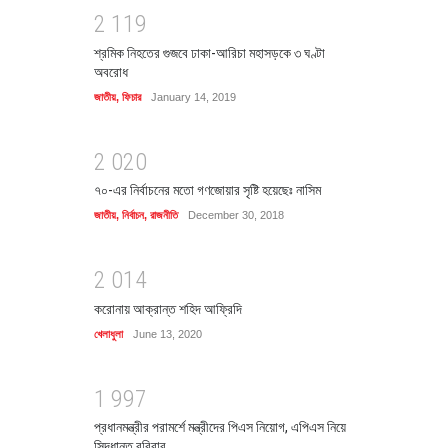
2
1
1
9
শ্রমিক নিহতের গুজবে ঢাকা-আরিচা মহাসড়কে ৩ ঘণ্টা
অবরোধ
জাতীয়
,
ফিচার
January 14, 2019
2
0
2
0
৭০-এর নির্বাচনের মতো গণজোয়ার সৃষ্টি হয়েছেঃ নাসিম
জাতীয়
,
নির্বাচন
,
রাজনীতি
December 30, 2018
2
0
1
4
করোনায় আক্রান্ত শহিদ আফ্রিদি
খেলাধুলা
June 13, 2020
1
9
9
7
প্রধানমন্ত্রীর পরামর্শে মন্ত্রীদের পিএস নিয়োগ, এপিএস নিয়ে
সিদ্ধান্ত রবিবার