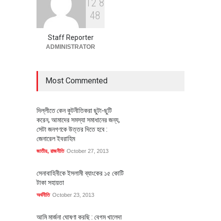
1
2
8
বৈশ্বিক প্রতিযোগিতা সক্ষমতা বাড়াতে
4
8
পোশাক শিল্পে নতুন উদ্যোগ
অর্থনীতি
July 23, 2026
Staff Reporter
ADMINISTRATOR
Most Commented
দিল্লীতে কেন কুটনীতিকরা ছুটা-ছুটি
করেন, আমাদের সমস্যা সমাধানের জন্য,
সেটা জনগণকে উত্তর দিতে হবে :
জেনারেল ইবরাহিম
জাতীয়
,
রাজনীতি
October 27, 2013
সেনাবাহিনীকে ইসলামী ব্যাংকের ১৫ কোটি
টাকা সহায়তা
অর্থনীতি
October 23, 2013
আমি মার্জনা ঘোষণা করছি : বেগম খালেদা