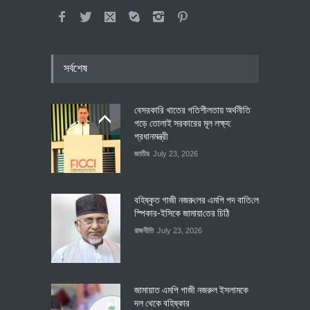
সর্বশেষ
বেসরকারি খাতের গতিশীলতায় অর্থনীতি
গড়ে তোলাই সরকারের মূল লক্ষ্য:
প্রধানমন্ত্রী
জাতীয়
July 23, 2026
বহিষ্কৃত গাজী নজরু‌লের এম‌পি পদ বা‌তি‌লে
স্পিকার-ইসিকে জামায়া‌তের চি‌ঠি
রাজনীতি
July 23, 2026
জামায়াত এমপি গাজী নজরুল ইসলামকে
দল থেকে বহিষ্কার