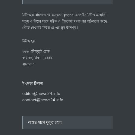
নিউজ২৪ বাংলাদেশের অন্যতম বৃহত্তর অনলাইন নিউজ এজেন্সি।
সত্য ও নিষ্ঠার সাথে সঠিক ও নিরপেক্ষ খবরাখবর পাঠকদের কাছে
পৌঁছে দেওয়াই নিউজ২৪ এর মূল উদ্দেশ্য।
নিউজ ২৪
২৬৮ এলিফ্যান্ট রোড
কাঁটাবন, ঢাকা - ১২০৫
বাংলাদেশ
ই-মেইল ঠিকানা
editor@news24.info
contact@news24.info
আমার সাথে যুক্ত হোন