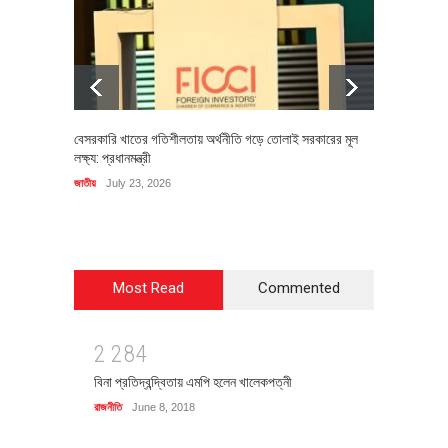
বেসরকারি খাতের গতিশীলতায় অর্থনীতি গড়ে তোলাই সরকারের মূল
বহিষ্কৃত 
লক্ষ্য: প্রধানমন্ত্রী
চি‌ঠি
জাতীয়
July 23, 2026
রাজনীতি
J
Most Read
Commented
2
2
8
4
বিনা প্রতিদ্বন্দ্বিতায় এমপি হলেন খালেকপত্নী
রাজনীতি
June 8, 2018