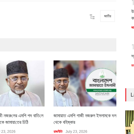
উ
জাতীয়
ক
জ
স
ম
L
জী নজরু‌লের এম‌পি পদ বা‌তি‌লে
জামায়াত এমপি গাজী নজরুল ইসলামকে দল
৪০০ 
কে জামায়া‌তের চি‌ঠি
থেকে বহিষ্কার
বাস্ত
y 23, 2026
রাজনীতি
July 23, 2026
অর্থনীত