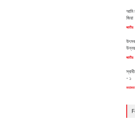
আমি ম
জিয়া
জাতীয়
উৎসব
উন্ন
জাতীয়
স্বাধ
- ১
মতামত
F