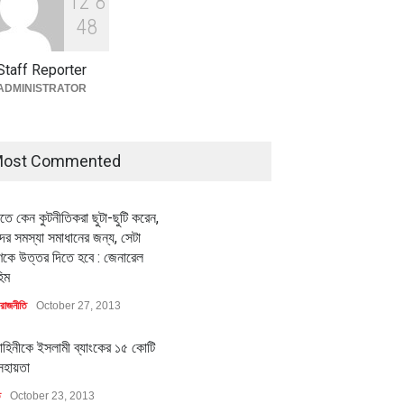
1
2
8
বৈশ্বিক প্রতিযোগিতা সক্ষমতা বাড়াতে
পোশাক শিল্পে নতুন উদ্যোগ
4
8
অর্থনীতি
July 23, 2026
Staff Reporter
ADMINISTRATOR
ost Commented
ীতে কেন কুটনীতিকরা ছুটা-ছুটি করেন,
র সমস্যা সমাধানের জন্য, সেটা
কে উত্তর দিতে হবে : জেনারেল
িম
রাজনীতি
October 27, 2013
াহিনীকে ইসলামী ব্যাংকের ১৫ কোটি
সহায়তা
ি
October 23, 2013