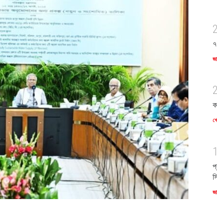
৭
জ
ক
খে
প
স
জ