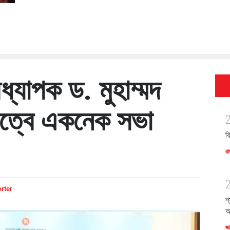
ধ্যাপক ড. মুহাম্মদ
ত্বে একনেক সভা
ব
রা
rter
শ
অ
জ