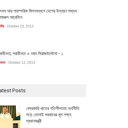
1
ৎসব আর পারস্পরিক মিলনবন্ধনে দেশের উন্নয়ন সম্ভব :
ামারুল আরেফিন
াতীয়
October 23, 2013
1
্বাধীনতা, পরাধীনতা ও নবাব সিরাজউদ্দৌলা - ১
তামত
October 12, 2013
atest Posts
বেসরকারি খাতের গতিশীলতায় অর্থনীতি
মিলিয়ন ডলারের বিদেশি বিনিয়োগ
বৈশ্বিক প্রতিযোগিতা সক্ষমতা বাড়াতে
গড়ে তোলাই সরকারের মূল লক্ষ্য:
বায়নের পথে
পোশাক শিল্পে নতুন উদ্যোগ
প্রধানমন্ত্রী
ি
July 23, 2026
অর্থনীতি
July 23, 2026