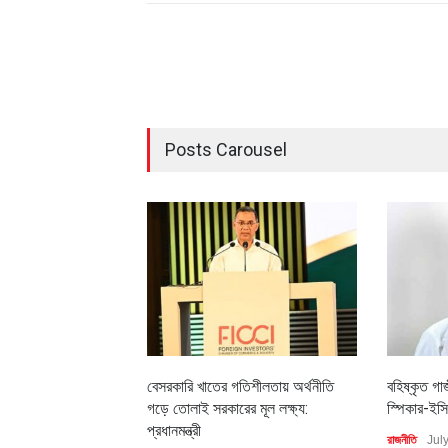
Posts Carousel
বেসরকারি খাতের গতিশীলতায় অর্থনীতি
বহিষ্কৃত গা
গড়ে তোলাই সরকারের মূল লক্ষ্য:
স্পিকার-ইসি
প্রধানমন্ত্রী
রাজনীতি
Jul