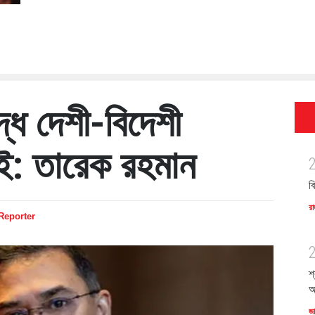
্ধে দেশী-বিদেশী
েই: তারেক রহমান
ব
রা
 Reporter
শ
অ
জ