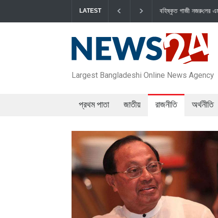
বহিষ্কৃত গাজী নজরু‌লের এম‌পি পদ বা‌তি‌লে স্পিকার-ইসিকে জামায়
LATEST
Largest Bangladeshi Online News Agency
প্রথম পাতা
জাতীয়
রাজনীতি
অর্থনীতি