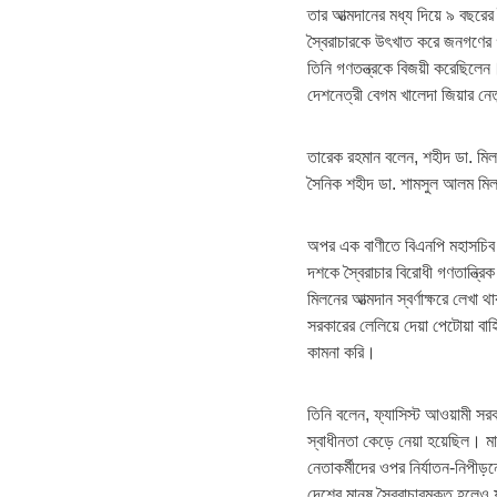
তার আত্মদানের মধ্য দিয়ে ৯ বছরের 
স্বৈরাচারকে উৎখাত করে জনগণের গণত
তিনি গণতন্ত্রকে বিজয়ী করেছিলেন।
দেশনেত্রী বেগম খালেদা জিয়ার নেতৃ
তারেক রহমান বলেন, শহীদ ডা. মি
সৈনিক শহীদ ডা. শামসুল আলম মিলন
অপর এক বাণীতে বিএনপি মহাসচিব 
দশকে স্বৈরাচার বিরোধী গণতান্ত্র
মিলনের আত্মদান স্বর্ণাক্ষরে লেখ
সরকারের লেলিয়ে দেয়া পেটোয়া বাহ
কামনা করি।
তিনি বলেন, ফ্যাসিস্ট আওয়ামী সরক
স্বাধীনতা কেড়ে নেয়া হয়েছিল। ম
নেতাকর্মীদের ওপর নির্যাতন-নিপীড়
দেশের মানুষ স্বৈরাচারমুক্ত হলে