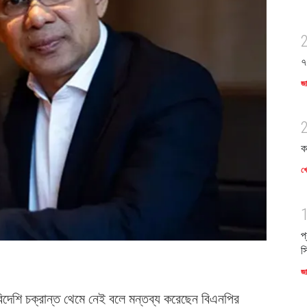
৭
জ
ক
খে
প
স
জ
-বিদেশি চক্রান্ত থেমে নেই বলে মন্তব্য করেছেন বিএনপির