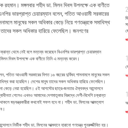
রেক রহমান। মঙ্গলবার শহীদ ডা. মিলন দিবস উপলক্ষে এক বাণীতে
এনপির ভারপ্রাপ্ত চেয়ারম্যান বলেন, পতিত আওয়ামী সরকারের
দ
াসনামলে মানুষের সকল অধিকার কেড়ে নিয়ে গণতন্ত্রকে সমাধিস্থ
স
ষ তাদের সকল অধিকার হারিয়ে ফেলেছিল। জনগণের
জ
জ
 চক্রান্ত থেমে নেই বলে মন্তব্য করেছেন বিএনপির ভারপ্রাপ্ত চেয়ারম্যান
 মিলন দিবস উপলক্ষে এক বাণীতে তিনি এ মন্তব্য করেন।
স
বলেন, পতিত আওয়ামী সরকারের বিগত ১৬ বছরের দুর্বিষহ শাসনামলে মানুষের সকল
অর
মাধিস্থ করা হয়েছিল। দেশের মানুষ তাদের সকল অধিকার হারিয়ে ফেলেছিল।
না কেড়ে নেয়া হয়েছিল। ৫ই আগস্টের ছাত্র-জনতার ঐক্যবদ্ধ আন্দোলনে
্বাধীনতা পেলেও এখনও আমাদের দেশমাতৃকার বিরুদ্ধে দেশী-বিদেশি চক্রান্ত
াকলে ষড়যন্ত্রকারীরা কখনোই সফল হবে না। শহীদ ডা. মিলনের আত্মত্যাগ
আ
বে।
জ
আন্দোলনে নির্ভীক শহীদ ডা. মিলনের আত্মদানে হারানো গণতন্ত্র পুনরুজ্জীবিত হয়।