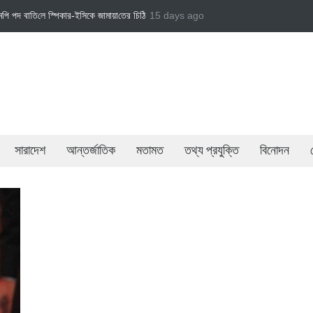
া‌তের চি‌ঠি
জামায়াত এমপি গাজী নজরুল ইসলামকে দল থেকে বহিষ্কার
15 days ago
বেসরকারি খাতের গতিশীল
সারাদেশ
আন্তর্জাতিক
মতামত
তথ্য প্রযুক্তি
বিনোদন