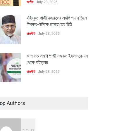
জাতীয়
July 23, 2026
বহিষ্কৃত গাজী নজরু‌লের এম‌পি পদ বা‌তি‌লে
স্পিকার-ইসিকে জামায়া‌তের চি‌ঠি
রাজনীতি
July 23, 2026
জামায়াত এমপি গাজী নজরুল ইসলামকে দল
থেকে বহিষ্কার
রাজনীতি
July 23, 2026
৪০০ মিলিয়ন ডলারের বিদেশি বিনিয়োগ
বাস্তবায়নের পথে
op Authors
অর্থনীতি
July 23, 2026