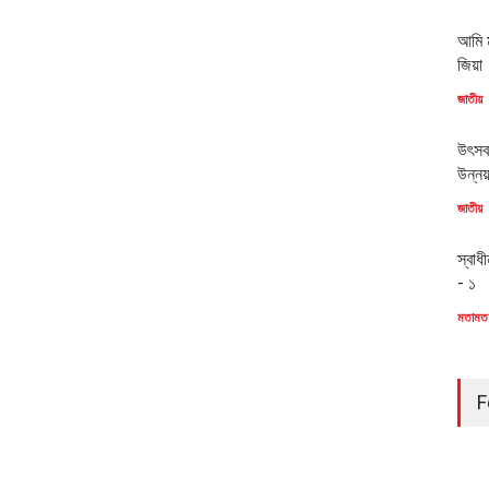
আমি ম
জিয়া
জাতীয়
উৎসব
উন্ন
জাতীয়
স্বাধ
- ১
মতামত
F