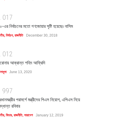
2
0
1
7
০-এর নির্বাচনের মতো গণজোয়ার সৃষ্টি হয়েছেঃ নাসিম
াতীয়
,
নির্বাচন
,
রাজনীতি
December 30, 2018
2
0
1
2
রোনায় আক্রান্ত শহিদ আফ্রিদি
লাধুলা
June 13, 2020
1
9
9
7
্রধানমন্ত্রীর পরামর্শে মন্ত্রীদের পিএস নিয়োগ, এপিএস নিয়ে
িদ্ধান্ত রবিবার
াতীয়
,
ফিচার
,
রাজনীতি
,
সারাদেশ
January 12, 2019