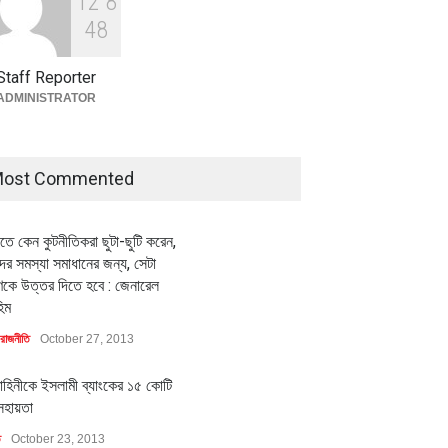
1
2
8
বৈশ্বিক প্রতিযোগিতা সক্ষমতা বাড়াতে
পোশাক শিল্পে নতুন উদ্যোগ
4
8
অর্থনীতি
July 23, 2026
Staff Reporter
মিলিয়ন ডলারের বিদেশি বিনিয়োগ
বৈশ্বিক প্রতিযোগিতা সক্ষমতা বাড়াতে
ADMINISTRATOR
বায়নের পথে
পোশাক শিল্পে নতুন উদ্যোগ
ি
July 23, 2026
অর্থনীতি
July 23, 2026
ost Commented
ীতে কেন কুটনীতিকরা ছুটা-ছুটি করেন,
র সমস্যা সমাধানের জন্য, সেটা
কে উত্তর দিতে হবে : জেনারেল
িম
রাজনীতি
October 27, 2013
াহিনীকে ইসলামী ব্যাংকের ১৫ কোটি
সহায়তা
ি
October 23, 2013