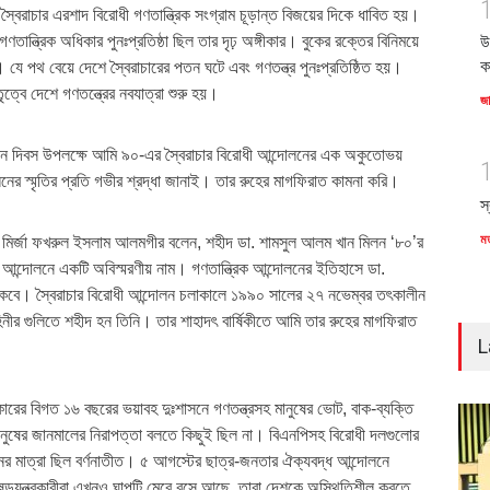
স্বৈরাচার এরশাদ বিরোধী গণতান্ত্রিক সংগ্রাম চূড়ান্ত বিজয়ের দিকে ধাবিত হয়।
ান্ত্রিক অধিকার পুনঃপ্রতিষ্ঠা ছিল তার দৃঢ় অঙ্গীকার। বুকের রক্তের বিনিময়ে
উ
ক
 যে পথ বেয়ে দেশে স্বৈরাচারের পতন ঘটে এবং গণতন্ত্র পুনঃপ্রতিষ্ঠিত হয়।
ত্বে দেশে গণতন্ত্রের নবযাত্রা শুরু হয়।
জ
লন দিবস উপলক্ষে আমি ৯০-এর স্বৈরাচার বিরোধী আন্দোলনের এক অকুতোভয়
ের স্মৃতির প্রতি গভীর শ্রদ্ধা জানাই। তার রুহের মাগফিরাত কামনা করি।
স
ম
মির্জা ফখরুল ইসলাম আলমগীর বলেন, শহীদ ডা. শামসুল আলম খান মিলন ‘৮০’র
িক আন্দোলনে একটি অবিস্মরণীয় নাম। গণতান্ত্রিক আন্দোলনের ইতিহাসে ডা.
া থাকবে। স্বৈরাচার বিরোধী আন্দোলন চলাকালে ১৯৯০ সালের ২৭ নভেম্বর তৎকালীন
িনীর গুলিতে শহীদ হন তিনি। তার শাহাদৎ বার্ষিকীতে আমি তার রুহের মাগফিরাত
L
ারের বিগত ১৬ বছরের ভয়াবহ দুঃশাসনে গণতন্ত্রসহ মানুষের ভোট, বাক-ব্যক্তি
ানুষের জানমালের নিরাপত্তা বলতে কিছুই ছিল না। বিএনপিসহ বিরোধী দলগুলোর
নের মাত্রা ছিল বর্ণনাতীত। ৫ আগস্টের ছাত্র-জনতার ঐক্যবদ্ধ আন্দোলনে
ও ষড়যন্ত্রকারীরা এখনও ঘাপটি মেরে বসে আছে, তারা দেশকে অস্থিতিশীল করতে