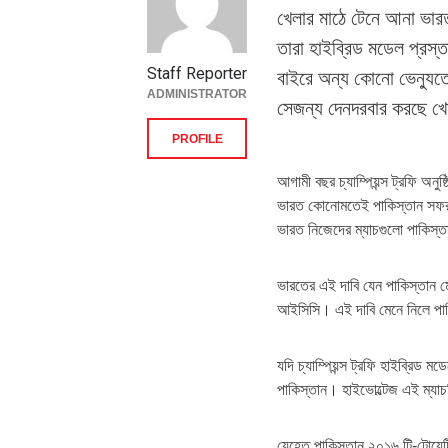
খেলার মাঠে টেনে আনা ভা
তারা হাইব্রিড মডেল প্রস্ত
Staff Reporter
বাইরে অন্য কোনো ভেন্যুত
ADMINISTRATOR
সেজন্য দেনদরবার করছে খোদ 
PROFILE
আগামী বছর চ্যাম্পিয়ন্স ট্রফি অন
ভারত কোনোমতেই পাকিস্তান সফর ক
ভারত নিজেদের ম্যাচগুলো পাকিস্
ভারতের এই দাবি যেন পাকিস্তান মে
আইসিসি। এই দাবি মেনে নিলে পাকি
যদি চ্যাম্পিয়ন্স ট্রফি হাইব্রিড ম
পাকিস্তান। হাইভোল্টেজ এই ম্য
যেহেতু পাকিস্তান ২০১৬ টি-টোয়ে