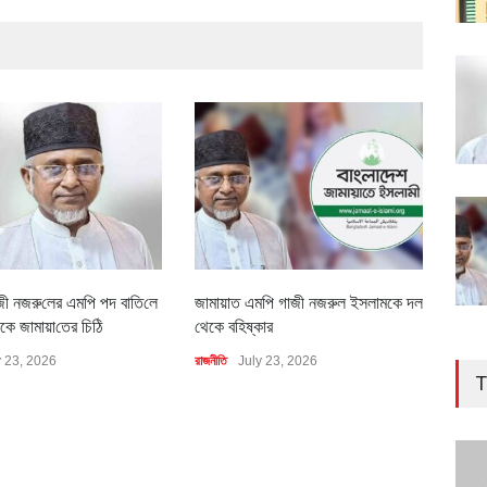
জী নজরু‌লের এম‌পি পদ বা‌তি‌লে
জামায়াত এমপি গাজী নজরুল ইসলামকে দল
৪০০ 
কে জামায়া‌তের চি‌ঠি
থেকে বহিষ্কার
বাস্ত
y 23, 2026
রাজনীতি
July 23, 2026
অর্থনীত
T