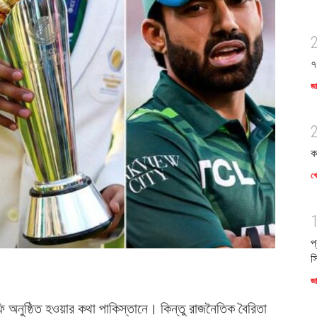
৭
জ
ক
খে
প
স
জ
রফি অনুষ্ঠিত হওয়ার কথা পাকিস্তানে। কিন্তু রাজনৈতিক বৈরিতা