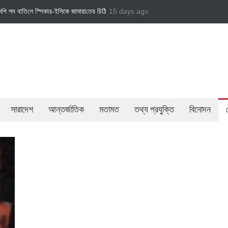
 চি‌ঠি
জামায়াত এমপি গাজী নজরুল ইসলামকে দল থেকে বহিষ্কার
15 days ago
বেসরকারি খাতের গতিশীলতায় অ
সারাদেশ
আন্তর্জাতিক
মতামত
তথ্য প্রযুক্তি
বিনোদন