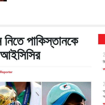
ে নিতে পাকিস্তানকে
 আইসিসির
ব
রা
 Reporter
শ
অ
জ