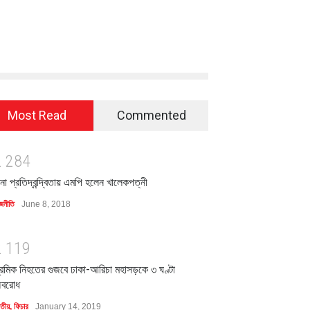
Most Read
Commented
2
2
8
4
িনা প্রতিদ্বন্দ্বিতায় এমপি হলেন খালেকপত্নী
জনীতি
June 8, 2018
2
1
1
9
্রমিক নিহতের গুজবে ঢাকা-আরিচা মহাসড়কে ৩ ঘণ্টা
বরোধ
াতীয়
,
ফিচার
January 14, 2019