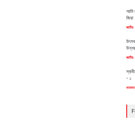
আমি ম
জিয়া
জাতীয়
উৎসব
উন্ন
জাতীয়
স্বাধ
- ১
মতামত
F