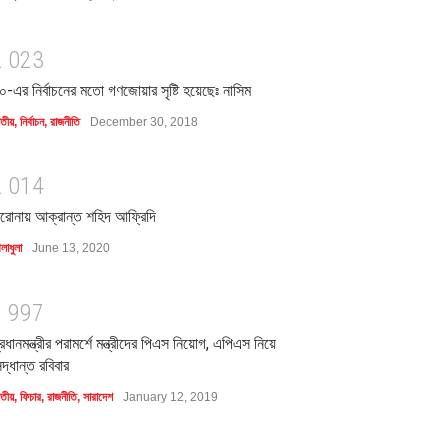
2
0
2
3
০-এর নির্বাচনের মতো গণজোয়ার সৃষ্টি হয়েছেঃ নাসিম
াতীয়
,
নির্বাচন
,
রাজনীতি
December 30, 2018
2
0
1
4
রোনায় আক্রান্ত শহিদ আফ্রিদি
লাধুলা
June 13, 2020
1
9
9
7
্রধানমন্ত্রীর পরামর্শে মন্ত্রীদের পিএস নিয়োগ, এপিএস নিয়ে
িদ্ধান্ত রবিবার
াতীয়
,
ফিচার
,
রাজনীতি
,
সারাদেশ
January 12, 2019