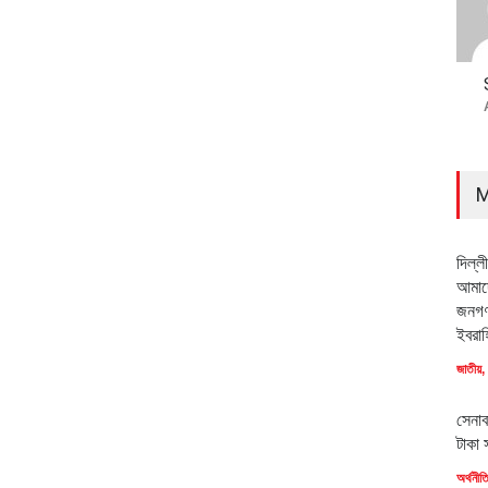
M
দিল্ল
আমাদে
জনগণ
ইবরাহ
জাতীয়
,
সেনাব
টাকা 
অর্থনীত