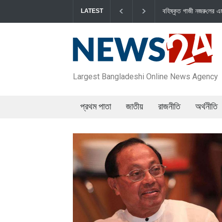
বহিষ্কৃত গাজী নজরু‌লের এম‌পি পদ বা‌তি‌লে স্পিকার-ইসিকে জামায়া‌তের
LATEST
Largest Bangladeshi Online News Agency
প্রথম পাতা
জাতীয়
রাজনীতি
অর্থনীতি