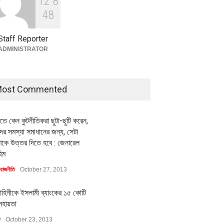
1
2
8
বৈশ্বিক প্রতিযোগিতা সক্ষমতা বাড়াতে
পোশাক শিল্পে নতুন উদ্যোগ
4
8
অর্থনীতি
July 23, 2026
Staff Reporter
ADMINISTRATOR
ost Commented
ীতে কেন কুটনীতিকরা ছুটা-ছুটি করেন,
র সমস্যা সমাধানের জন্য, সেটা
কে উত্তর দিতে হবে : জেনারেল
িম
রাজনীতি
October 27, 2013
াহিনীকে ইসলামী ব্যাংকের ১৫ কোটি
সহায়তা
ি
October 23, 2013