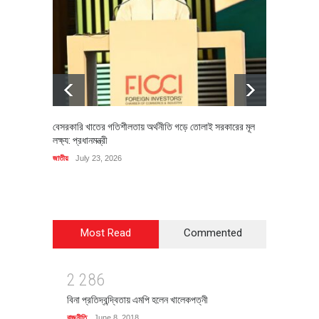
বেসরকারি খাতের গতিশীলতায় অর্থনীতি গড়ে তোলাই সরকারের মূল
বহিষ্কৃত 
লক্ষ্য: প্রধানমন্ত্রী
চি‌ঠি
জাতীয়
July 23, 2026
রাজনীতি
J
Most Read
Commented
2
2
8
6
বিনা প্রতিদ্বন্দ্বিতায় এমপি হলেন খালেকপত্নী
রাজনীতি
June 8, 2018