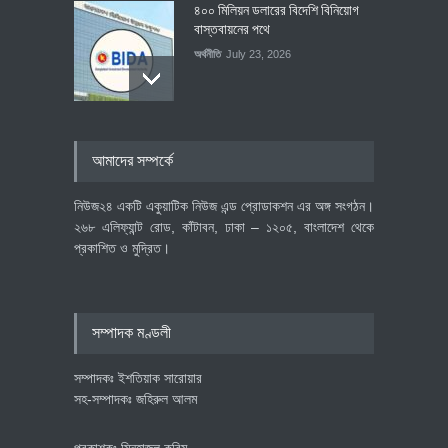
৪০০ মিলিয়ন ডলারের বিদেশি বিনিয়োগ
বাস্তবায়নের পথে
অর্থনীতি
July 23, 2026
বৈশ্বিক প্রতিযোগিতা সক্ষমতা বাড়াতে
আমাদের সম্পর্কে
পোশাক শিল্পে নতুন উদ্যোগ
অর্থনীতি
July 23, 2026
নিউজ২৪ একটি একুয়াটিক নিউজ এন্ড প্রোডাকশন এর অঙ্গ সংগঠন।
২৬৮ এলিফ্যান্ট রোড, কাঁটাবন, ঢাকা – ১২০৫, বাংলাদেশ থেকে
প্রকাশিত ও মুদ্রিত।
বেসরকারি খাতের গতিশীলতায় অর্থনীতি
গড়ে তোলাই সরকারের মূল লক্ষ্য:
প্রধানমন্ত্রী
সম্পাদক মণ্ডলী
জাতীয়
July 23, 2026
সম্পাদকঃ ইশতিয়াক সারোয়ার
সহ-সম্পাদকঃ জহিরুল আলম
প্রকাশকঃ মিনহাজুল করিম