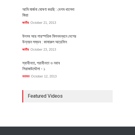
আমি মার্জনা ঘোষণা করছি : বেগম খালেদা
জিয়া
জাতীয়
October 21, 2013
উৎসব আর পারস্পরিক মিলনবন্ধনে দেশের
উন্নয়ন সম্ভব : কামারুল আরেফিন
জাতীয়
October 23, 2013
স্বাধীনতা, পরাধীনতা ও নবাব
সিরাজউদ্দৌলা - ১
মতামত
October 12, 2013
Featured Videos