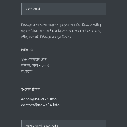
যোগাযোগ
নিউজ২৪ বাংলাদেশের অন্যতম বৃহত্তর অনলাইন নিউজ এজেন্সি।
সত্য ও নিষ্ঠার সাথে সঠিক ও নিরপেক্ষ খবরাখবর পাঠকদের কাছে
পৌঁছে দেওয়াই নিউজ২৪ এর মূল উদ্দেশ্য।
নিউজ ২৪
২৬৮ এলিফ্যান্ট রোড
কাঁটাবন, ঢাকা - ১২০৫
বাংলাদেশ
ই-মেইল ঠিকানা
editor@news24.info
contact@news24.info
আমার সাথে যুক্ত হোন