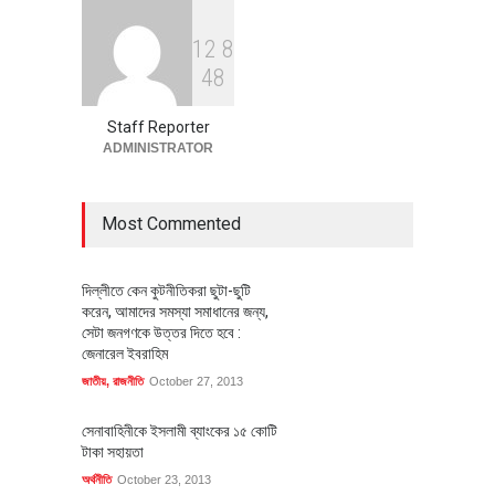
1
2
8
বৈশ্বিক প্রতিযোগিতা সক্ষমতা বাড়াতে
4
8
পোশাক শিল্পে নতুন উদ্যোগ
অর্থনীতি
July 23, 2026
Staff Reporter
ADMINISTRATOR
Most Commented
দিল্লীতে কেন কুটনীতিকরা ছুটা-ছুটি
করেন, আমাদের সমস্যা সমাধানের জন্য,
সেটা জনগণকে উত্তর দিতে হবে :
জেনারেল ইবরাহিম
জাতীয়
,
রাজনীতি
October 27, 2013
সেনাবাহিনীকে ইসলামী ব্যাংকের ১৫ কোটি
টাকা সহায়তা
অর্থনীতি
October 23, 2013