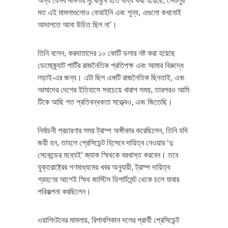
অন্য যেসব মামলার মুখোমুখি হতে বাধ্য করা হয়েছে, সেগুলুর
মত এই মামলাগুলোও বেআইনি এবং শূন্য, এগুলো কখনোই
আদালতে আনা উচিত ছিল না’।
তিনি বলেন, করদাতাদের ১০ কোটি ডলার নষ্ট করা হয়েছে
ডেমোক্র্যাট পার্টির রাজনৈতিক প্রতিপক্ষ এবং আমার বিরুদ্ধে
লড়াই-এর জন্য। এটা ছিল একটি রাজনৈতিক ছিনতাই, এবং
আমাদের দেশের ইতিহাসে সবচেয়ে খারাপ সময়, তারপরও আমি
টিকে আছি শত প্রতিবন্ধকতা সত্ত্বেও, এবং জিতেছি।
নির্বাচনী প্রচারণার সময় ট্রাম্প অঙ্গীকার করেছিলেন, তিনি যদি
জয়ী হন, তাহলে প্রেসিডেন্ট হিসেবে দায়িত্ব নেওয়ার ‘দু
সেকেন্ডের মধ্যেই’ জ্যাক স্মিথকে বরখাস্ত করবেন। তবে
যুক্তরাষ্ট্রের গণমাধ্যমের খবর অনুযায়ী, ট্রাম্প দায়িত্ব
গ্রহণের আগেই স্মিথ জাস্টিস ডিপার্টমেন্ট থেকে চলে যাবার
পরিকল্পনা করছিলেন।
ওয়াশিংটনের মামলায়, রিপাবলিকান দলের প্রার্থী প্রেসিডেন্ট