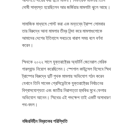
আদালতে দায়ের করা দুটো মামলা। নিউইয়র্ক মামলায় তিনি
দোষী সাব্যস্ত হয়েছিলেন আর জর্জিয়ার মামলাটা ঝুলে আছে।
সামাজিক মাধ্যমে পোস্ট করা এক মন্তব্যে ট্রাম্প সোমবার
তার বিরুদ্ধে আনা মামলার তীব্র নিন্দা করে মামলাগুলোকে
আমাদের দেশের ইতিহাসে সবচেয়ে খারাপ সময় বলে বর্ণনা
করেন।
স্মিথকে ২০২২ সালে যুক্তরাষ্ট্রের অ্যাটর্নি জেনেরাল মেরিক
গারল্যান্ড নিয়োগ করেছিলেন। স্পেশাল কাউন্সেল হিসেবে স্মিথ
ট্রাম্পের বিরুদ্ধে দুটি পৃথক মামলায় অভিযোগ গঠন করেন
যেখানে তিনি সাবেক প্রেসিডেন্টকে যুক্তরাষ্ট্রের নির্বাচনের
বিশ্বাসযোগ্যতা এবং জাতীয় নিরাপত্তা হুমকির মুখে ফেলার
অভিযোগ আনেন। স্মিথের এই পদক্ষেপ তাই একটি অসাধারণ
পথ-বদল।
নজিরবিহীন বিব্রতকর পরিস্থিতি