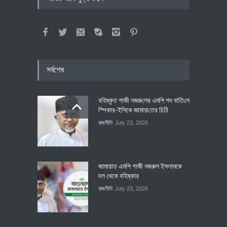
সর্বশেষ
বহিষ্কৃত গাজী নজরু‌লের এম‌পি পদ বা‌তি‌লে
স্পিকার-ইসিকে জামায়া‌তের চি‌ঠি
রাজনীতি
July 23, 2026
জামায়াত এমপি গাজী নজরুল ইসলামকে
দল থেকে বহিষ্কার
রাজনীতি
July 23, 2026