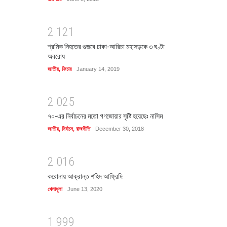
2
1
2
1
শ্রমিক নিহতের গুজবে ঢাকা-আরিচা মহাসড়কে ৩ ঘণ্টা
অবরোধ
জাতীয়
,
ফিচার
January 14, 2019
2
0
2
5
৭০-এর নির্বাচনের মতো গণজোয়ার সৃষ্টি হয়েছেঃ নাসিম
জাতীয়
,
নির্বাচন
,
রাজনীতি
December 30, 2018
2
0
1
6
করোনায় আক্রান্ত শহিদ আফ্রিদি
খেলাধুলা
June 13, 2020
1
9
9
9