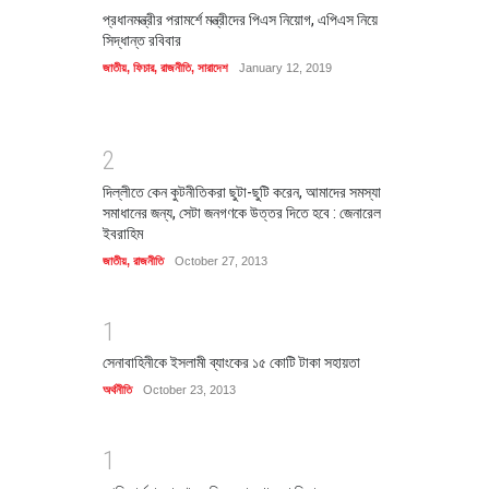
প্রধানমন্ত্রীর পরামর্শে মন্ত্রীদের পিএস নিয়োগ, এপিএস নিয়ে
সিদ্ধান্ত রবিবার
জাতীয়
,
ফিচার
,
রাজনীতি
,
সারাদেশ
January 12, 2019
2
দিল্লীতে কেন কুটনীতিকরা ছুটা-ছুটি করেন, আমাদের সমস্যা
সমাধানের জন্য, সেটা জনগণকে উত্তর দিতে হবে : জেনারেল
ইবরাহিম
জাতীয়
,
রাজনীতি
October 27, 2013
1
সেনাবাহিনীকে ইসলামী ব্যাংকের ১৫ কোটি টাকা সহায়তা
অর্থনীতি
October 23, 2013
1