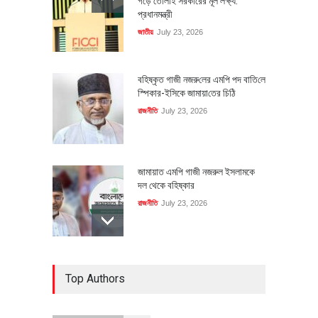
গড়ে তোলাই সরকারের মূল লক্ষ্য:
প্রধানমন্ত্রী
জাতীয়
July 23, 2026
বহিষ্কৃত গাজী নজরু‌লের এম‌পি পদ বা‌তি‌লে
স্পিকার-ইসিকে জামায়া‌তের চি‌ঠি
রাজনীতি
July 23, 2026
জামায়াত এমপি গাজী নজরুল ইসলামকে
দল থেকে বহিষ্কার
রাজনীতি
July 23, 2026
৪০০ মিলিয়ন ডলারের বিদেশি বিনিয়োগ
Top Authors
বাস্তবায়নের পথে
অর্থনীতি
July 23, 2026