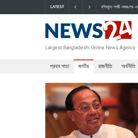
বহিষ্কৃত গাজী নজরু‌লের এম‌পি পদ বা‌তি‌লে স্পিকার-ইসিকে জামায়া‌তের
LATEST
Largest Bangladeshi Online News Agency
প্রথম পাতা
জাতীয়
রাজনীতি
অর্থনীতি