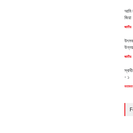
আমি ম
জিয়া
জাতীয়
উৎসব
উন্ন
জাতীয়
স্বাধ
- ১
মতামত
F