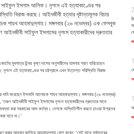
ী সাইফুল ইসলাম আলিফ। নৃশংস এই হত্যাকাণ্ডের পর
িস্থিতি বিরাজ করছে। আইনজীবী হত্যার দৃষ্টান্তমূলক বিচার
দ
চক শায়খ আহমাদুল্লাহ। মঙ্গলবার (২৬ নভেম্বর) এক ফেসবুক
স
ুণ আইনজীবী সাইফুল ইসলামের নৃশংস হত্যাকারীদের দ্রুততার
জ
জ
 জোটের মুখপাত্র চিন্ময় কৃষ্ণ দাসের অনুসারীদের হামলায় প্রাণ হারিয়েছেন
স
শংস এই হত্যাকাণ্ডের পর চট্টগ্রামে এখন উত্তপ্ত পরিস্থিতি বিরাজ
অর
িচার দাবি করেছেন ইসলামি আলোচক শায়খ আহমাদুল্লাহ। মঙ্গলবার (২৬ নভেম্বর)
, ‘তরুণ আইনজীবী সাইফুল ইসলামের নৃশংস হত্যাকারীদের দ্রুততার সাথে
আ
ির ব্যবস্থা করা সরকারের আশু কর্তব্য। দেশকে অস্থিতিশীল করতে চাওয়া উগ্রদের
 করা যাবে না।’
জ
ারণ করার আহ্বান জানিয়ে আহমাদুল্লাহ যোগ করেন, ‘সেই সাথে সর্বস্তরের