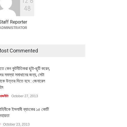
1
2
8
বৈশ্বিক প্রতিযোগিতা সক্ষমতা বাড়াতে
পোশাক শিল্পে নতুন উদ্যোগ
4
8
অর্থনীতি
July 23, 2026
Staff Reporter
ADMINISTRATOR
ost Commented
ীতে কেন কুটনীতিকরা ছুটা-ছুটি করেন,
র সমস্যা সমাধানের জন্য, সেটা
কে উত্তর দিতে হবে : জেনারেল
িম
রাজনীতি
October 27, 2013
াহিনীকে ইসলামী ব্যাংকের ১৫ কোটি
সহায়তা
ি
October 23, 2013