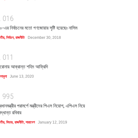
2
0
1
6
০-এর নির্বাচনের মতো গণজোয়ার সৃষ্টি হয়েছেঃ নাসিম
াতীয়
,
নির্বাচন
,
রাজনীতি
December 30, 2018
2
0
1
1
রোনায় আক্রান্ত শহিদ আফ্রিদি
লাধুলা
June 13, 2020
1
9
9
5
্রধানমন্ত্রীর পরামর্শে মন্ত্রীদের পিএস নিয়োগ, এপিএস নিয়ে
িদ্ধান্ত রবিবার
াতীয়
,
ফিচার
,
রাজনীতি
,
সারাদেশ
January 12, 2019