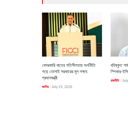
বেসরকারি খাতের গতিশীলতায় অর্থনীতি
বহিষ্কৃত গা
গড়ে তোলাই সরকারের মূল লক্ষ্য:
স্পিকার-ইসি
প্রধানমন্ত্রী
রাজনীতি
Jul
জাতীয়
July 23, 2026