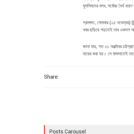
মুসলিমদের বলব, সর্বোচ্চ ধৈর্য ধা
প্রসঙ্গত, সোমবার (২৫ নভেম্বর) চি
খবর ছড়িয়ে পড়তেই তার একদল অনুসা
জানা যায়, গত ৩১ অক্টোবর চট্টগ্রা
দায়ের করা হয়। সে মামলাতেই তাক
Share:
Posts Carousel