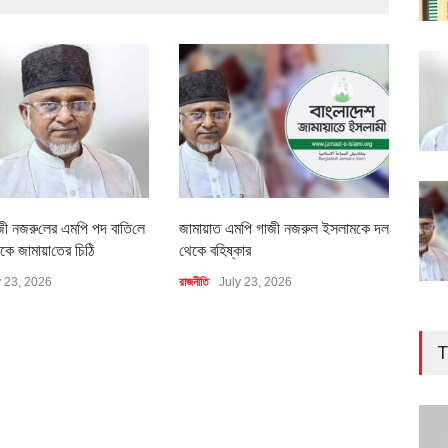
জী নজরু‌লের এম‌পি পদ বা‌তি‌লে
জামায়াত এমপি গাজী নজরুল ইসলামকে দল
৪০০ 
কে জামায়া‌তের চি‌ঠি
থেকে বহিষ্কার
বাস্ত
y 23, 2026
রাজনীতি
July 23, 2026
অর্থনীত
T