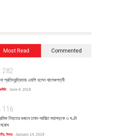
Most Read
Commented
2
2
8
2
িনা প্রতিদ্বন্দ্বিতায় এমপি হলেন খালেকপত্নী
জনীতি
June 8, 2018
2
1
1
6
্রমিক নিহতের গুজবে ঢাকা-আরিচা মহাসড়কে ৩ ঘণ্টা
বরোধ
াতীয়
,
ফিচার
January 14, 2019