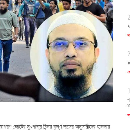
৭
জ
ক
খে
প
স
জ
 জাগরণ জোটের মুখপাত্র চিন্ময় কৃষ্ণ দাসের অনুসারীদের হামলায়