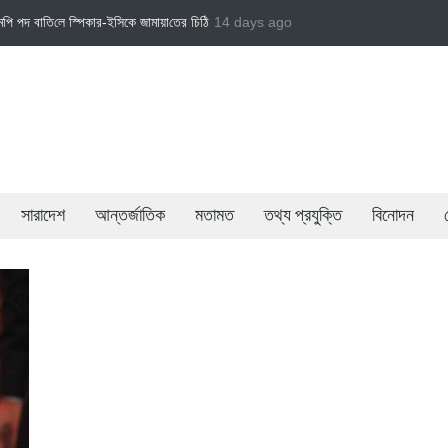
 চি‌ঠি
জামায়াত এমপি গাজী নজরুল ইসলামকে দল থেকে বহিষ্কার
14 days ago
বেসরকারি খাতের গতিশীলতায় অ
সারাদেশ
আন্তর্জাতিক
মতামত
তথ্য প্রযুক্তি
বিনোদন