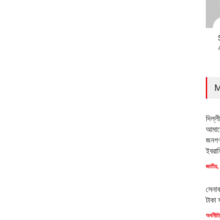
M
দিল্ল
আমাদে
জনগণ
ইবরাহ
জাতীয়
,
সেনাব
টাকা 
অর্থনীত