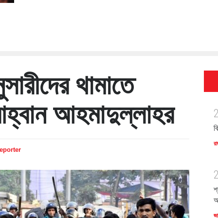
অনুসারীদের থামাতে
হ্বান আহমাদুল্লাহর
ব
রা
Reporter
শ
অ
জ