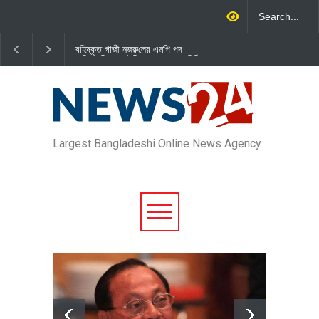
বহিষ্কৃত গাজী নজরু‌লের এম‌পি পদ
জামায়াত এমপি গাজী নজরুল ইসলামকে
বা‌তি‌লে স্পিকার-ইসিকে জামায়া‌তের চি‌ঠি
দল থেকে বহিষ্কার
Largest Bangladeshi Online News Agency