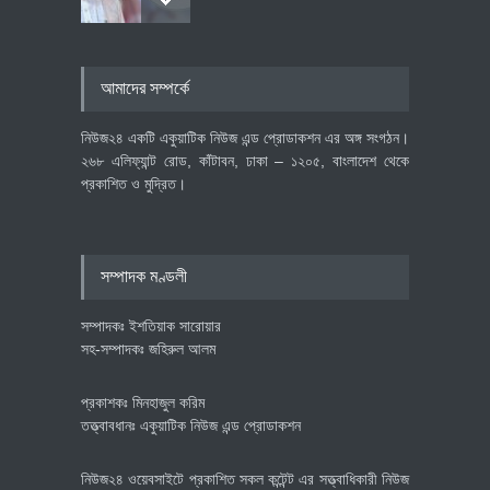
৪০০ মিলিয়ন ডলারের বিদেশি বিনিয়োগ
আমাদের সম্পর্কে
বাস্তবায়নের পথে
অর্থনীতি
July 23, 2026
নিউজ২৪ একটি একুয়াটিক নিউজ এন্ড প্রোডাকশন এর অঙ্গ সংগঠন।
২৬৮ এলিফ্যান্ট রোড, কাঁটাবন, ঢাকা – ১২০৫, বাংলাদেশ থেকে
প্রকাশিত ও মুদ্রিত।
বৈশ্বিক প্রতিযোগিতা সক্ষমতা বাড়াতে
পোশাক শিল্পে নতুন উদ্যোগ
অর্থনীতি
July 23, 2026
সম্পাদক মণ্ডলী
সম্পাদকঃ ইশতিয়াক সারোয়ার
সহ-সম্পাদকঃ জহিরুল আলম
প্রকাশকঃ মিনহাজুল করিম
তত্ত্বাবধানঃ একুয়াটিক নিউজ এন্ড প্রোডাকশন
নিউজ২৪ ওয়েবসাইটে প্রকাশিত সকল কন্টেন্ট এর সত্ত্বাধিকারী নিউজ