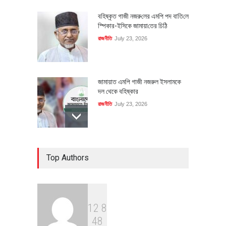
বহিষ্কৃত গাজী নজরু‌লের এম‌পি পদ বা‌তি‌লে
স্পিকার-ইসিকে জামায়া‌তের চি‌ঠি
রাজনীতি
July 23, 2026
জামায়াত এমপি গাজী নজরুল ইসলামকে
দল থেকে বহিষ্কার
রাজনীতি
July 23, 2026
৪০০ মিলিয়ন ডলারের বিদেশি বিনিয়োগ
Top Authors
বাস্তবায়নের পথে
অর্থনীতি
July 23, 2026
1
2
8
বৈশ্বিক প্রতিযোগিতা সক্ষমতা বাড়াতে
4
8
পোশাক শিল্পে নতুন উদ্যোগ