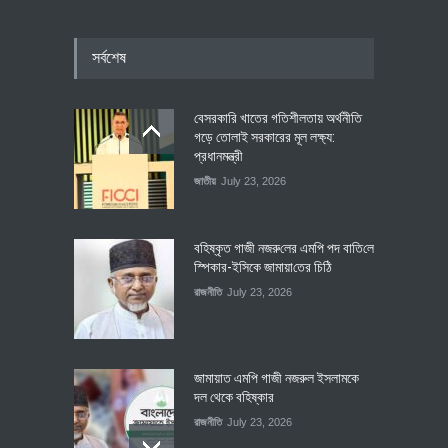
সর্বশেষ
বেসরকারি খাতের গতিশীলতায় অর্থনীতি
গড়ে তোলাই সরকারের মূল লক্ষ্য:
প্রধানমন্ত্রী
জাতীয়
July 23, 2026
বহিষ্কৃত গাজী নজরু‌লের এম‌পি পদ বা‌তি‌লে
স্পিকার-ইসিকে জামায়া‌তের চি‌ঠি
রাজনীতি
July 23, 2026
জামায়াত এমপি গাজী নজরুল ইসলামকে
দল থেকে বহিষ্কার
রাজনীতি
July 23, 2026