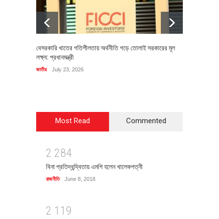
বেসরকারি খাতের গতিশীলতায় অর্থনীতি গড়ে তোলাই সরকারের মূল
বহিষ্কৃত 
লক্ষ্য: প্রধানমন্ত্রী
চি‌ঠি
জাতীয়
July 23, 2026
রাজনীতি
J
Most Read
Commented
2
2
8
4
বিনা প্রতিদ্বন্দ্বিতায় এমপি হলেন খালেকপত্নী
রাজনীতি
June 8, 2018
2
1
1
9