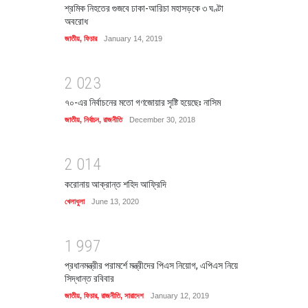
শ্রমিক নিহতের গুজবে ঢাকা-আরিচা মহাসড়কে ৩ ঘণ্টা
অবরোধ
জাতীয়
,
ফিচার
January 14, 2019
2
0
2
3
৭০-এর নির্বাচনের মতো গণজোয়ার সৃষ্টি হয়েছেঃ নাসিম
জাতীয়
,
নির্বাচন
,
রাজনীতি
December 30, 2018
2
0
1
4
করোনায় আক্রান্ত শহিদ আফ্রিদি
খেলাধুলা
June 13, 2020
1
9
9
7
প্রধানমন্ত্রীর পরামর্শে মন্ত্রীদের পিএস নিয়োগ, এপিএস নিয়ে
সিদ্ধান্ত রবিবার
জাতীয়
,
ফিচার
,
রাজনীতি
,
সারাদেশ
January 12, 2019