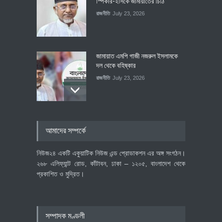
স্পিকার-ইসিকে জামায়া‌তের চি‌ঠি
রাজনীতি
July 23, 2026
জামায়াত এমপি গাজী নজরুল ইসলামকে
দল থেকে বহিষ্কার
রাজনীতি
July 23, 2026
৪০০ মিলিয়ন ডলারের বিদেশি বিনিয়োগ
আমাদের সম্পর্কে
বাস্তবায়নের পথে
অর্থনীতি
July 23, 2026
নিউজ২৪ একটি একুয়াটিক নিউজ এন্ড প্রোডাকশন এর অঙ্গ সংগঠন।
২৬৮ এলিফ্যান্ট রোড, কাঁটাবন, ঢাকা – ১২০৫, বাংলাদেশ থেকে
প্রকাশিত ও মুদ্রিত।
বৈশ্বিক প্রতিযোগিতা সক্ষমতা বাড়াতে
পোশাক শিল্পে নতুন উদ্যোগ
অর্থনীতি
July 23, 2026
সম্পাদক মণ্ডলী