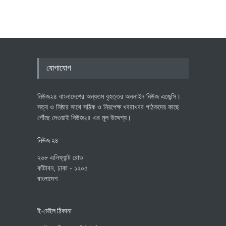
যোগাযোগ
নিউজ২৪ বাংলাদেশের অন্যতম বৃহত্তর অনলাইন নিউজ এজেন্সি।
সত্য ও নিষ্ঠার সাথে সঠিক ও নিরপেক্ষ খবরাখবর পাঠকদের কাছে
পৌঁছে দেওয়াই নিউজ২৪ এর মূল উদ্দেশ্য।
নিউজ ২৪
২৬৮ এলিফ্যান্ট রোড
কাঁটাবন, ঢাকা - ১২০৫
বাংলাদেশ
ই-মেইল ঠিকানা