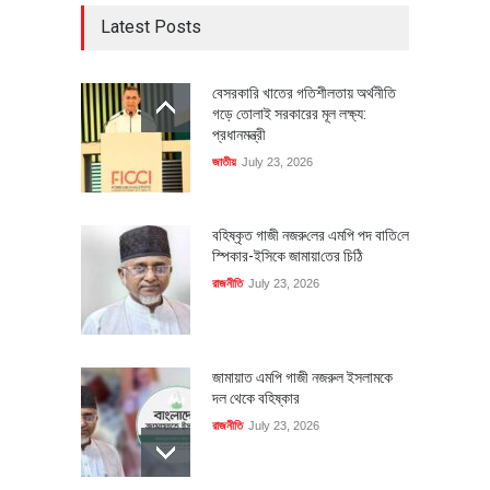
Latest Posts
বেসরকারি খাতের গতিশীলতায় অর্থনীতি
গড়ে তোলাই সরকারের মূল লক্ষ্য:
প্রধানমন্ত্রী
জাতীয়
July 23, 2026
বহিষ্কৃত গাজী নজরু‌লের এম‌পি পদ বা‌তি‌লে
স্পিকার-ইসিকে জামায়া‌তের চি‌ঠি
রাজনীতি
July 23, 2026
জামায়াত এমপি গাজী নজরুল ইসলামকে
দল থেকে বহিষ্কার
রাজনীতি
July 23, 2026