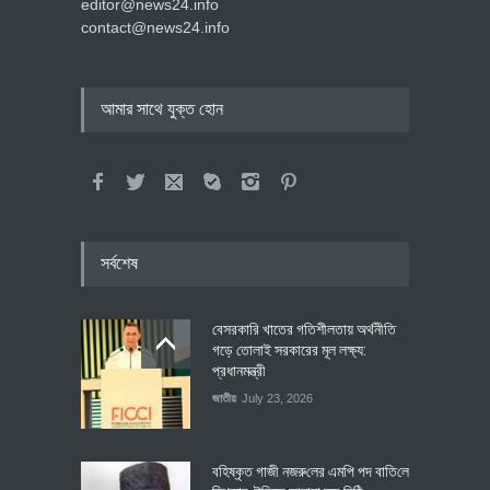
editor@news24.info
contact@news24.info
আমার সাথে যুক্ত হোন
সর্বশেষ
বেসরকারি খাতের গতিশীলতায় অর্থনীতি
গড়ে তোলাই সরকারের মূল লক্ষ্য:
প্রধানমন্ত্রী
জাতীয়
July 23, 2026
বহিষ্কৃত গাজী নজরু‌লের এম‌পি পদ বা‌তি‌লে