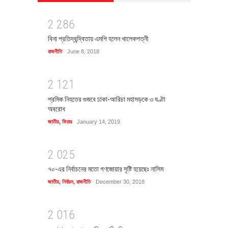
2
2
8
6
বিনা প্রতিদ্বন্দ্বিতায় এমপি হলেন খালেকপত্নী
রাজনীতি
June 8, 2018
2
1
2
1
শ্রমিক নিহতের গুজবে ঢাকা-আরিচা মহাসড়কে ৩ ঘণ্টা
অবরোধ
জাতীয়
,
ফিচার
January 14, 2019
2
0
2
5
৭০-এর নির্বাচনের মতো গণজোয়ার সৃষ্টি হয়েছেঃ নাসিম
জাতীয়
,
নির্বাচন
,
রাজনীতি
December 30, 2018
2
0
1
6