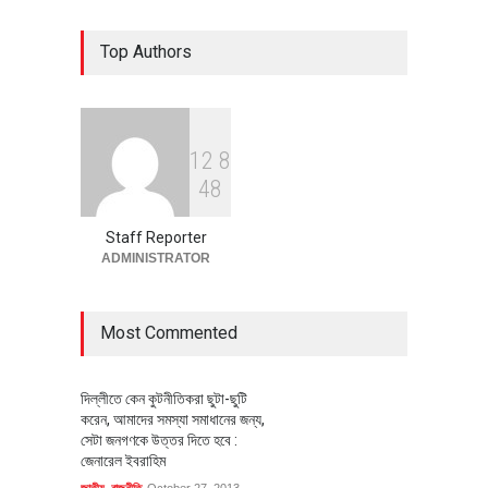
৪০০ মিলিয়ন ডলারের বিদেশি বিনিয়োগ
Top Authors
বাস্তবায়নের পথে
অর্থনীতি
July 23, 2026
1
2
8
বৈশ্বিক প্রতিযোগিতা সক্ষমতা বাড়াতে
4
8
পোশাক শিল্পে নতুন উদ্যোগ
অর্থনীতি
July 23, 2026
Staff Reporter
ADMINISTRATOR
Most Commented
দিল্লীতে কেন কুটনীতিকরা ছুটা-ছুটি
করেন, আমাদের সমস্যা সমাধানের জন্য,
সেটা জনগণকে উত্তর দিতে হবে :
জেনারেল ইবরাহিম
জাতীয়
,
রাজনীতি
October 27, 2013