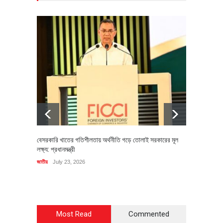
বেসরকারি খাতের গতিশীলতায় অর্থনীতি গড়ে তোলাই সরকারের মূল
বহিষ্কৃত 
লক্ষ্য: প্রধানমন্ত্রী
চি‌ঠি
জাতীয়
July 23, 2026
রাজনীতি
J
Most Read
Commented