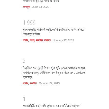
করোনায় আক্রান্ত শহিদ আফ্রিদি
খেলাধুলা
June 13, 2020
1
9
9
9
প্রধানমন্ত্রীর পরামর্শে মন্ত্রীদের পিএস নিয়োগ, এপিএস নিয়ে
সিদ্ধান্ত রবিবার
জাতীয়
,
ফিচার
,
রাজনীতি
,
সারাদেশ
January 12, 2019
2
দিল্লীতে কেন কুটনীতিকরা ছুটা-ছুটি করেন, আমাদের সমস্যা
সমাধানের জন্য, সেটা জনগণকে উত্তর দিতে হবে : জেনারেল
ইবরাহিম
জাতীয়
,
রাজনীতি
October 27, 2013
1
সেনাবাহিনীকে ইসলামী ব্যাংকের ১৫ কোটি টাকা সহায়তা