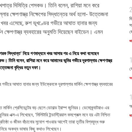
খপাত্র দিমিত্রি পেসকভ। তিনি বলেন, রাশিয়া মনে করে
লার ক্ষেপণাস্ত্র নিক্ষেপের সিদ্ধান্তের অর্থ হলো- উত্তেজনা
দ
তি খবর এসেছে, রুশ ভূখণ্ডের গভীরে আঘাত হানার জন্য
স
কিন ক্ষেপণাস্ত্র ব্যবহারের অনুমতি দিয়েছেন বাইডেন। এমন
জ
জ
োরক সিদ্ধান্ত’ নিয়ে গণমাধ্যমে খবর আসার পর এ নিয়ে কথা বলেছেন
কভ। তিনি বলেন, রাশিয়া মনে করে আমাদের ভূমির গভীরে দূরপাল্লার ক্ষেপণাস্ত্র
 উত্তেজনা বৃদ্ধির নতুন দফা।
স
অর
 গভীরে আঘাত হানার জন্য ইউক্রেনকে দূরপাল্লার মার্কিন ক্ষেপণাস্ত্র ব্যবহারের
আ
 মার্কিন প্রেসিডেন্টের বড় ছেলে ডোনাল্ড ট্রাম্প জুনিয়র। ডেমোক্র্যাটরাও এর
য়র এক্স-এ লিখেছেন, ‘মিলিটারি ইন্ডাস্ট্রিয়াল কমপ্লেক্স মনে হয় এটা নিশ্চিত
জ
রতিষ্ঠা ও জীবন বাঁচানোর সুযোগ পাওয়ার আগেই তারা তৃতীয় বিশ্বযুদ্ধ শুরু
ত নিয়ে অকথ্য ভাষায় কিছু কথাও লিখেছেন।