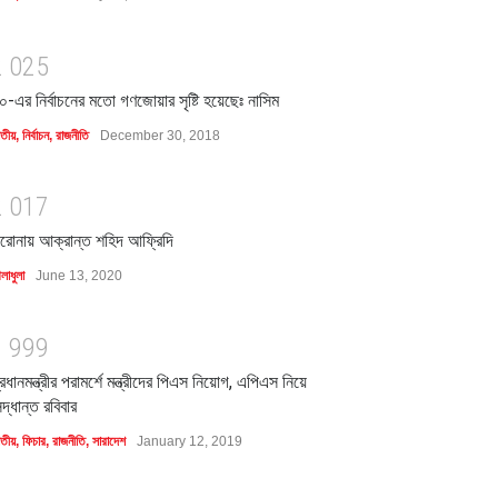
2
0
2
5
০-এর নির্বাচনের মতো গণজোয়ার সৃষ্টি হয়েছেঃ নাসিম
াতীয়
,
নির্বাচন
,
রাজনীতি
December 30, 2018
2
0
1
7
রোনায় আক্রান্ত শহিদ আফ্রিদি
লাধুলা
June 13, 2020
1
9
9
9
্রধানমন্ত্রীর পরামর্শে মন্ত্রীদের পিএস নিয়োগ, এপিএস নিয়ে
িদ্ধান্ত রবিবার
াতীয়
,
ফিচার
,
রাজনীতি
,
সারাদেশ
January 12, 2019