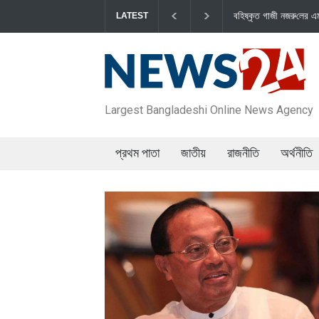
বহিষ্কৃত গাজী নজরু‌লের এম‌পি পদ বা‌তি‌লে স্পিকার-ইসিকে জামায়া‌তের
LATEST
Largest Bangladeshi Online News Agency
প্রথম পাতা
জাতীয়
রাজনীতি
অর্থনীতি