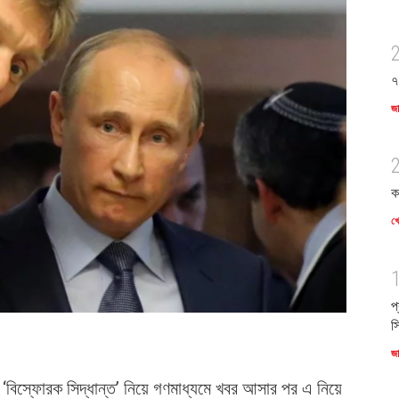
৭
জ
ক
খে
প
স
জ
‘বিস্ফোরক সিদ্ধান্ত’ নিয়ে গণমাধ্যমে খবর আসার পর এ নিয়ে