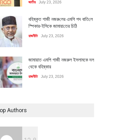
জাতীয়
July 23, 2026
বহিষ্কৃত গাজী নজরু‌লের এম‌পি পদ বা‌তি‌লে
স্পিকার-ইসিকে জামায়া‌তের চি‌ঠি
রাজনীতি
July 23, 2026
জামায়াত এমপি গাজী নজরুল ইসলামকে দল
থেকে বহিষ্কার
মিলিয়ন ডলারের বিদেশি বিনিয়োগ
বৈশ্বিক প্রতিযোগিতা সক্ষমতা বাড়াতে
বায়নের পথে
পোশাক শিল্পে নতুন উদ্যোগ
রাজনীতি
July 23, 2026
ি
July 23, 2026
অর্থনীতি
July 23, 2026
৪০০ মিলিয়ন ডলারের বিদেশি বিনিয়োগ
বাস্তবায়নের পথে
op Authors
অর্থনীতি
July 23, 2026