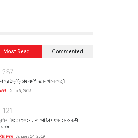
Most Read
Commented
2
2
8
7
িনা প্রতিদ্বন্দ্বিতায় এমপি হলেন খালেকপত্নী
জনীতি
June 8, 2018
2
1
2
1
্রমিক নিহতের গুজবে ঢাকা-আরিচা মহাসড়কে ৩ ঘণ্টা
বরোধ
াতীয়
,
ফিচার
January 14, 2019