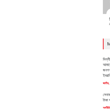
M
দিল্ল
আমাদে
জনগণ
ইবরাহ
জাতীয়
,
সেনাব
টাকা 
অর্থনীত