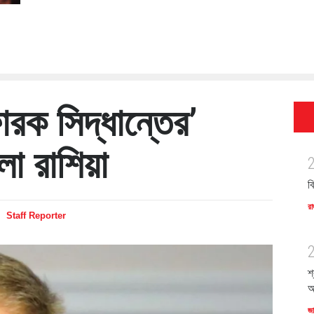
রক সিদ্ধান্তের’
লো রাশিয়া
ব
রা
Staff Reporter
শ
অ
জ