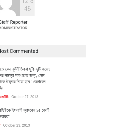
1
2
8
বৈশ্বিক প্রতিযোগিতা সক্ষমতা বাড়াতে
পোশাক শিল্পে নতুন উদ্যোগ
4
8
অর্থনীতি
July 23, 2026
Staff Reporter
ADMINISTRATOR
ost Commented
ীতে কেন কুটনীতিকরা ছুটা-ছুটি করেন,
র সমস্যা সমাধানের জন্য, সেটা
কে উত্তর দিতে হবে : জেনারেল
িম
রাজনীতি
October 27, 2013
াহিনীকে ইসলামী ব্যাংকের ১৫ কোটি
সহায়তা
ি
October 23, 2013