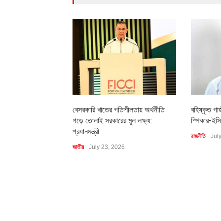
বেসরকারি খাতের গতিশীলতায় অর্থনীতি
বহিষ্কৃত গা
গড়ে তোলাই সরকারের মূল লক্ষ্য:
স্পিকার-ইসি
প্রধানমন্ত্রী
রাজনীতি
Jul
জাতীয়
July 23, 2026