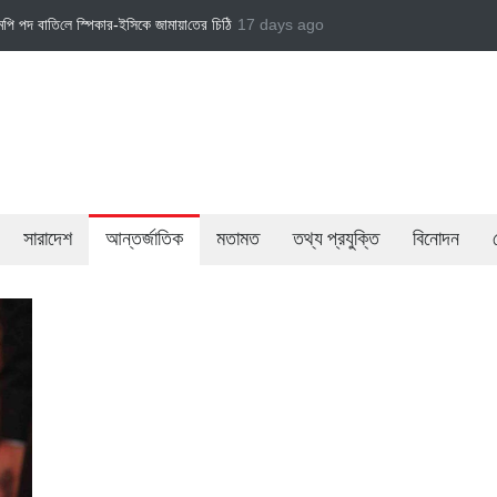
 চি‌ঠি
জামায়াত এমপি গাজী নজরুল ইসলামকে দল থেকে বহিষ্কার
17 days ago
বেসরকারি খাতের গতিশীলতায় 
সারাদেশ
আন্তর্জাতিক
মতামত
তথ্য প্রযুক্তি
বিনোদন