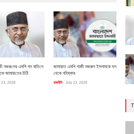
জী নজরু‌লের এম‌পি পদ বা‌তি‌লে
জামায়াত এমপি গাজী নজরুল ইসলামকে দল
৪০০ 
কে জামায়া‌তের চি‌ঠি
থেকে বহিষ্কার
বাস্ত
y 23, 2026
রাজনীতি
July 23, 2026
অর্থনীত
T