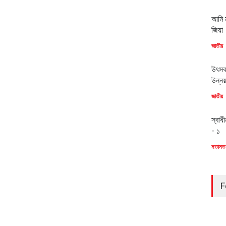
আমি ম
জিয়া
জাতীয়
উৎসব
উন্ন
জাতীয়
স্বাধ
- ১
মতামত
F