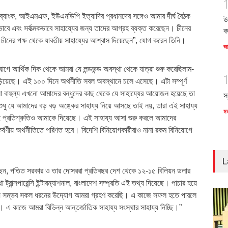
্বব্যাংক, আইএমএফ, ইউএনডিপি ইত্যাদির প্রধানদের সঙ্গেও আমার দীর্ঘ বৈঠক
উ
বে এবং সর্বাত্মকভাবে সাহায্যের জন্য তাদের আগ্রহ ব্যক্ত করেছেন। চীনের
ক
বৈঠকে চীনের পক্ষ থেকে যাবতীয় সাহায্যের আশ্বাস দিয়েছেন”, যোগ করেন তিনি।
জ
আগে আর্থিক দিক থেকে আমরা যে লন্ডভন্ড অবস্থা থেকে যাত্রা শুরু করেছিলাম-
িয়েছে। এই ১০০ দিনে অর্থনীতি সবল অবস্থানে চলে এসেছে। এটা সম্পূর্ণ
লা বাহুল্য এখনো আমাদের বন্ধুদের কাছ থেকে যে সাহায্যের আয়োজন হয়েছে তা
স
লো শুধু যে আমাদের বড় বড় অঙ্কের সাহায্য নিয়ে আসছে তাই নয়, তারা এই সাহায্য
ম
 প্রতিশ্রুতিও আমাকে দিয়েছে। এই সাহায্য আসা শুরু করলে আমাদের
্ষণীয় অর্থনীতিতে পরিণত হবে। বিদেশি বিনিয়োগকারীরাও নানা রকম বিনিয়োগে
L
েন, পতিত সরকার ও তার দোসররা প্রতিবছর দেশ থেকে ১২-১৫ বিলিয়ন ডলার
া ট্রান্সপারেন্সি ইন্টারন্যাশনাল, বাংলাদেশ সম্প্রতি এই তথ্য দিয়েছে। পাচার হয়ে
্য সম্ভব সকল ধরনের উদ্যোগ আমরা গ্রহণ করেছি। এ কাজে সফল হতে পারলে
এ কাজে আমরা বিভিন্ন আন্তর্জাতিক সাহায্য সংস্থার সাহায্য নিচ্ছি।”