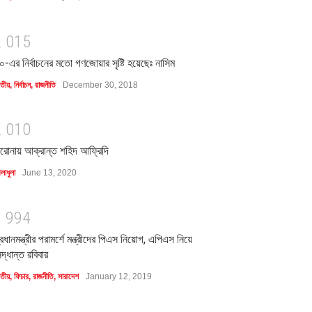
2
0
1
5
০-এর নির্বাচনের মতো গণজোয়ার সৃষ্টি হয়েছেঃ নাসিম
াতীয়
,
নির্বাচন
,
রাজনীতি
December 30, 2018
2
0
1
0
রোনায় আক্রান্ত শহিদ আফ্রিদি
লাধুলা
June 13, 2020
1
9
9
4
্রধানমন্ত্রীর পরামর্শে মন্ত্রীদের পিএস নিয়োগ, এপিএস নিয়ে
িদ্ধান্ত রবিবার
াতীয়
,
ফিচার
,
রাজনীতি
,
সারাদেশ
January 12, 2019