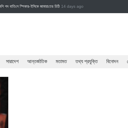
জামায়াত এমপি গাজী নজরুল ইসলামকে দল থেকে বহিষ্কার
14 days ago
বেসরকারি খাতের গতিশীলতায় অর্থনীতি গ
সারাদেশ
আন্তর্জাতিক
মতামত
তথ্য প্রযুক্তি
বিনোদন