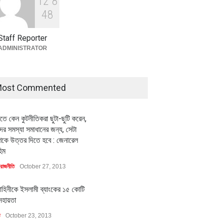
1
2
8
বৈশ্বিক প্রতিযোগিতা সক্ষমতা বাড়াতে
মিলিয়ন ডলারের বিদেশি বিনিয়োগ
বৈশ্বিক প্রতিযোগিতা সক্ষমতা বাড়াতে
পোশাক শিল্পে নতুন উদ্যোগ
4
8
বায়নের পথে
পোশাক শিল্পে নতুন উদ্যোগ
অর্থনীতি
July 23, 2026
ি
July 23, 2026
অর্থনীতি
July 23, 2026
Staff Reporter
ADMINISTRATOR
ost Commented
ীতে কেন কুটনীতিকরা ছুটা-ছুটি করেন,
র সমস্যা সমাধানের জন্য, সেটা
কে উত্তর দিতে হবে : জেনারেল
িম
রাজনীতি
October 27, 2013
াহিনীকে ইসলামী ব্যাংকের ১৫ কোটি
সহায়তা
ি
October 23, 2013