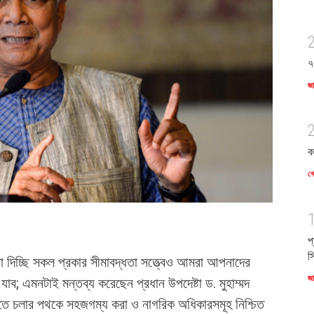
৭
জ
ক
খে
প
স
তা দিচ্ছি সকল প্রকার সীমাবদ্ধতা সত্ত্বেও আমরা আপনাদের
জ
যাব; এমনটাই মন্তব্য করেছেন প্রধান উপদেষ্টা ড. মুহাম্মদ
ে চলার পথকে সহজগম্য করা ও নাগরিক অধিকারসমূহ নিশ্চিত