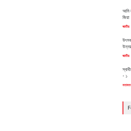
আমি ম
জিয়া
জাতীয়
উৎসব
উন্ন
জাতীয়
স্বাধ
- ১
মতামত
F