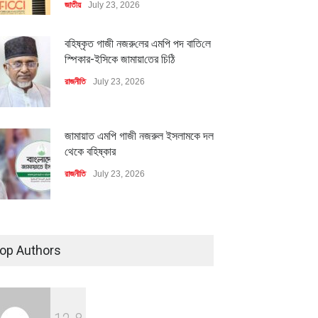
জাতীয়
July 23, 2026
বহিষ্কৃত গাজী নজরু‌লের এম‌পি পদ বা‌তি‌লে
স্পিকার-ইসিকে জামায়া‌তের চি‌ঠি
রাজনীতি
July 23, 2026
জামায়াত এমপি গাজী নজরুল ইসলামকে দল
থেকে বহিষ্কার
রাজনীতি
July 23, 2026
৪০০ মিলিয়ন ডলারের বিদেশি বিনিয়োগ
বাস্তবায়নের পথে
op Authors
অর্থনীতি
July 23, 2026