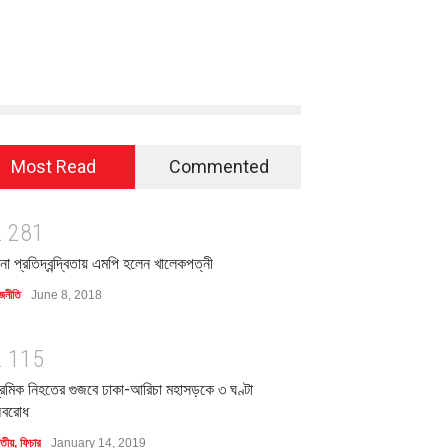
Most Read
Commented
2
2
8
1
িনা প্রতিদ্বন্দ্বিতায় এমপি হলেন খালেকপত্নী
জনীতি
June 8, 2018
2
1
1
5
্রমিক নিহতের গুজবে ঢাকা-আরিচা মহাসড়কে ৩ ঘণ্টা
বরোধ
াতীয়
,
ফিচার
January 14, 2019