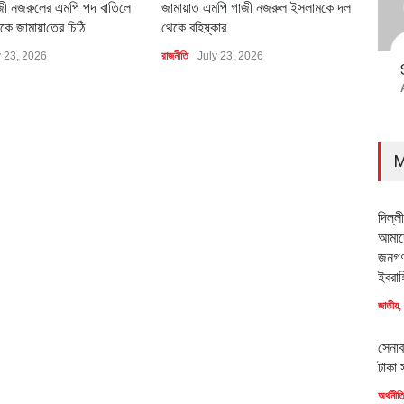
জী নজরু‌লের এম‌পি পদ বা‌তি‌লে
জামায়াত এমপি গাজী নজরুল ইসলামকে দল
৪০০ 
কে জামায়া‌তের চি‌ঠি
থেকে বহিষ্কার
বাস্ত
y 23, 2026
রাজনীতি
July 23, 2026
অর্থনীত
M
দিল্ল
আমাদে
জনগণ
ইবরাহ
জাতীয়
,
সেনাব
টাকা 
অর্থনীত