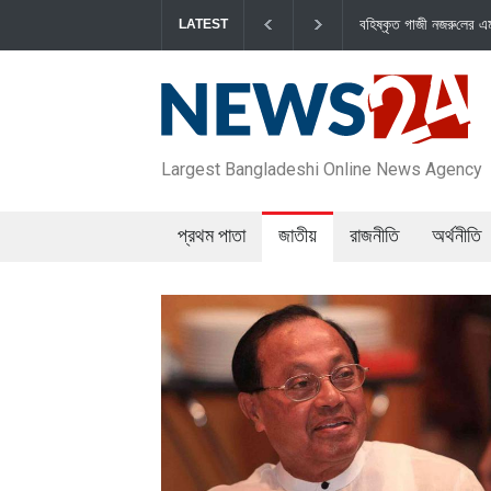
বহিষ্কৃত গাজী নজরু‌লের এম‌পি পদ বা‌তি‌লে স্পিকার-ইসিকে জামায়া‌তের চি‌ঠি
LATEST
Largest Bangladeshi Online News Agency
প্রথম পাতা
জাতীয়
রাজনীতি
অর্থনীতি