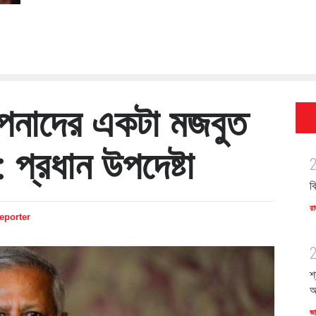
 আপনাদের একটা মজবুত
: প্রধান উপদেষ্টা
ব
রা
Reporter
শ
অ
জ