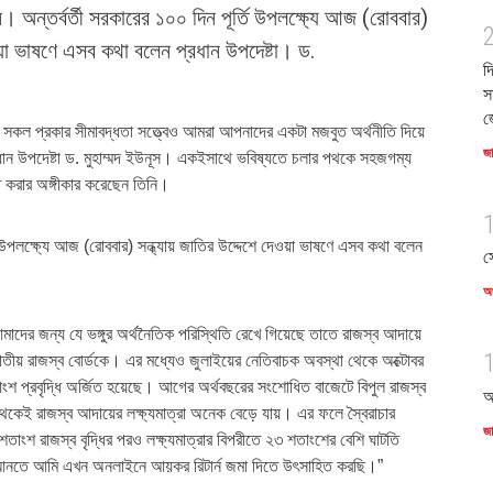
। অন্তর্বর্তী সরকারের ১০০ দিন পূর্তি উপলক্ষ্যে আজ (রোববার)
ওয়া ভাষণে এসব কথা বলেন প্রধান উপদেষ্টা। ড.
দ
স
জ
ছি সকল প্রকার সীমাবদ্ধতা সত্ত্বেও আমরা আপনাদের একটা মজবুত অর্থনীতি দিয়ে
জ
ধান উপদেষ্টা ড. মুহাম্মদ ইউনূস। একইসাথে ভবিষ্যতে চলার পথকে সহজগম্য
ত করার অঙ্গীকার করেছেন তিনি।
তি উপলক্ষ্যে আজ (রোববার) সন্ধ্যায় জাতির উদ্দেশে দেওয়া ভাষণে এসব কথা বলেন
স
অর
দের জন্য যে ভঙ্গুর অর্থনৈতিক পরিস্থিতি রেখে গিয়েছে তাতে রাজস্ব আদায়ে
তীয় রাজস্ব বোর্ডকে। এর মধ্যেও জুলাইয়ের নেতিবাচক অবস্থা থেকে অক্টোবর
শ প্রবৃদ্ধি অর্জিত হয়েছে। আগের অর্থবছরের সংশোধিত বাজেটে বিপুল রাজস্ব
আ
থেকেই রাজস্ব আদায়ের লক্ষ্যমাত্রা অনেক বেড়ে যায়। এর ফলে স্বৈরাচার
জ
তাংশ রাজস্ব বৃদ্ধির পরও লক্ষ্যমাত্রার বিপরীতে ২৩ শতাংশের বেশি ঘাটতি
আনতে আমি এখন অনলাইনে আয়কর রিটার্ন জমা দিতে উৎসাহিত করছি।”