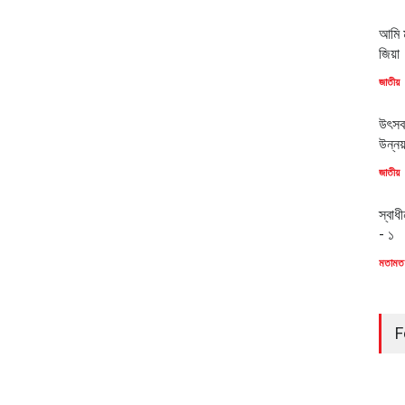
আমি ম
জিয়া
জাতীয়
উৎসব
উন্ন
জাতীয়
স্বাধ
- ১
মতামত
F