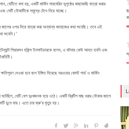
ন, যেটিতে বলা হয়, একটি মার্কিন সাবমেরিন ভূপৃষ্ঠের কাছাকাছি যাত্রা করার
ং সেটি নৌকাটিকে সমুদ্রে টেনে নিয়ে যাচ্ছে।
উ
ক
 জালের ওপর দিয়ে যাত্রা করা অন্যান্য জাহাজের কথা শুনেছি। তবে এই
জ
থা শুনেনি।’
েফটেন্যান্ট পিয়ারসন হকিন্স ইনসাইডারকে বলেন, এ ঘটনায় কেউ আহত হননি এবং
স
ৌবাহিনী।
ম
ষতিপূরণ দেওয়া হবে বলে ইঙ্গিত দিয়েছে নরওয়ের কোস্ট গার্ড ও মার্কিন
L
টেছিল, যেটি বেশ দুঃখজনক হয়ে ওঠে। একটি ব্রিটিশ মাছ ধরার নৌকার জালে
ি ডুবে যায়। এতে চার ক্রু’র মৃত্যু হয়।