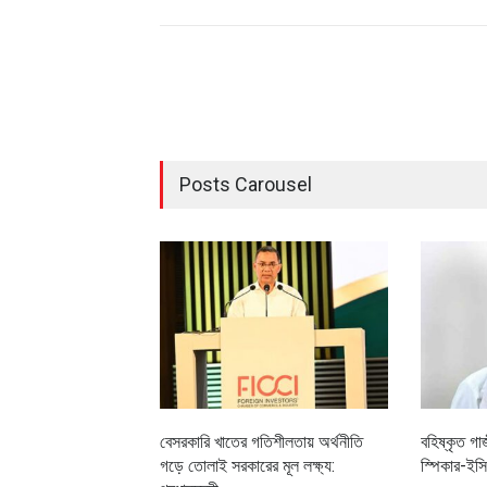
Posts Carousel
বেসরকারি খাতের গতিশীলতায় অর্থনীতি
বহিষ্কৃত গা
গড়ে তোলাই সরকারের মূল লক্ষ্য:
স্পিকার-ইসি