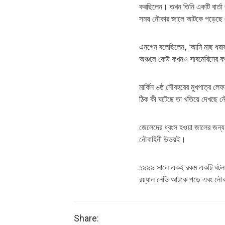
করছিলেন। তখন তিনি একটি বার্তা পা
সময় নৌকার জালে আটকে পড়েছে এব
এনগেন বলেছিলেন, ‘আমি মাছ ধরার
অঞ্চলে কেউ কখনও সাবমেরিনের ক
মার্কিন ৬ষ্ঠ নৌবহরের মুখপাত্র ল
ঠিক কী ঘটেছে তা খতিয়ে দেখছে ন
জেলেদের ধ্বংস হওয়া জালের জন্য ক্
নৌবাহিনী উভয়ই।
১৯৯৯ সালে একই রকম একটি ঘটনা ঘ
রয়্যাল নেভি আটকে পড়ে এবং নৌকাট
Share: