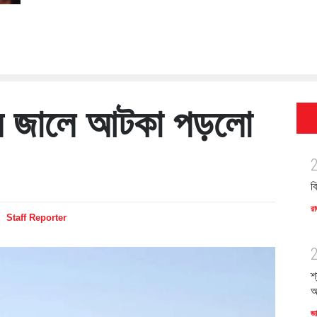
র জালে আটকা পড়লো
ব
রা
Staff Reporter
শ
অ
জ