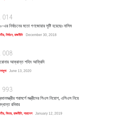
2
0
1
4
০-এর নির্বাচনের মতো গণজোয়ার সৃষ্টি হয়েছেঃ নাসিম
াতীয়
,
নির্বাচন
,
রাজনীতি
December 30, 2018
2
0
0
8
রোনায় আক্রান্ত শহিদ আফ্রিদি
লাধুলা
June 13, 2020
1
9
9
3
্রধানমন্ত্রীর পরামর্শে মন্ত্রীদের পিএস নিয়োগ, এপিএস নিয়ে
িদ্ধান্ত রবিবার
াতীয়
,
ফিচার
,
রাজনীতি
,
সারাদেশ
January 12, 2019