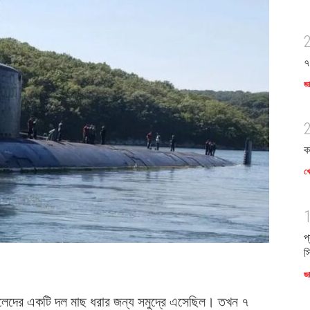
৭
জ
ক
খে
প
স
জ
লেদের একটি দল মাছ ধরার জন্য সমুদ্রে এসেছিল। তখন ৭