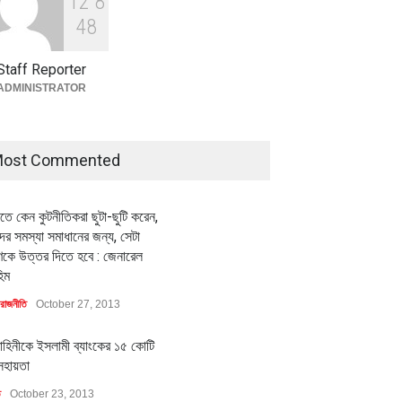
1
2
8
বৈশ্বিক প্রতিযোগিতা সক্ষমতা বাড়াতে
ি
July 23, 2026
অর্থনীতি
July 23, 2026
পোশাক শিল্পে নতুন উদ্যোগ
4
8
অর্থনীতি
July 23, 2026
Staff Reporter
ADMINISTRATOR
ost Commented
ীতে কেন কুটনীতিকরা ছুটা-ছুটি করেন,
র সমস্যা সমাধানের জন্য, সেটা
কে উত্তর দিতে হবে : জেনারেল
িম
রাজনীতি
October 27, 2013
াহিনীকে ইসলামী ব্যাংকের ১৫ কোটি
সহায়তা
ি
October 23, 2013