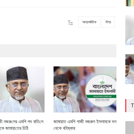
আন্তর্জাতিক
বিশ্ব
T
জী নজরু‌লের এম‌পি পদ বা‌তি‌লে
জামায়াত এমপি গাজী নজরুল ইসলামকে দল
৪০০ 
কে জামায়া‌তের চি‌ঠি
থেকে বহিষ্কার
বাস্ত