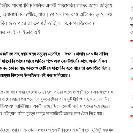
াহিনীর পারমাণবিক চালিত একটি সাবমেরিন তাদের জালে জড়িয়ে
ছে অ্যালার্ম কল পৌঁছে যায়। জেলেরা প্রথমে এটিকে বড় কোনও
দ
েরিন হতে পারে তা কল্পনাতীত ছিল। এক প্রতিবেদনে
স
ম বিজনেস ইনসাইডার এই
জ
জ
একটি দল মাছ ধরার জন্য সমুদ্রে এসেছিল। তখন ৭ হাজার ৮০০ টন মার্কিন
সাবমেরিন তাদের জালে জড়িয়ে পড়ে এবং কোস্টগার্ডের কাছে অ্যালার্ম কল
কে বড় কোনও মাছ ভাবলেও সেটি যে সাবমেরিন হতে পারে তা কল্পনাতীত ছিল।
স
ংবাদমাধ্যম বিজনেস ইনসাইডার এই খবর জানিয়েছে।
অর
লে মাছ ধরার সময় জেলেরা ভেবেছিল, তাদের জালে হালিবুট নামের এক ধরণের বড়
তাদের জালে ধরা পড়েছিল যুক্তরাষ্ট্রের ৩৭৭ ফুট দীর্ঘ ও ৭ হাজার ৮০০ টন
উএসএস ভার্জিনিয়া। একটি নরওয়েজিয়ান কোস্ট গার্ড জাহাজের সঙ্গে বন্দরের
আ
ুই নটিক্যাল মাইল দূরত্ব পর্যন্ত সাবমেরিনটি তাদের জাল টেনে নিয়ে যায়।
জ
়েছে, হ্যারাল্ড এনগেন নরওয়ের পশ্চিম উপকূলের একটি গ্রামে হালিবুট সরবরাহ