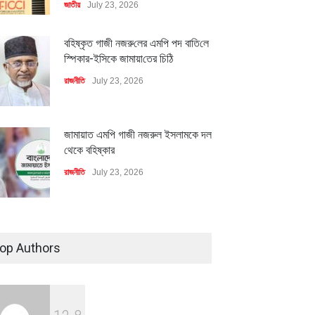
জাতীয়
July 23, 2026
বহিষ্কৃত গাজী নজরু‌লের এম‌পি পদ বা‌তি‌লে
স্পিকার-ইসিকে জামায়া‌তের চি‌ঠি
রাজনীতি
July 23, 2026
জামায়াত এমপি গাজী নজরুল ইসলামকে দল
থেকে বহিষ্কার
রাজনীতি
July 23, 2026
৪০০ মিলিয়ন ডলারের বিদেশি বিনিয়োগ
বাস্তবায়নের পথে
op Authors
অর্থনীতি
July 23, 2026
মিলিয়ন ডলারের বিদেশি বিনিয়োগ
বৈশ্বিক প্রতিযোগিতা সক্ষমতা বাড়াতে
বায়নের পথে
পোশাক শিল্পে নতুন উদ্যোগ