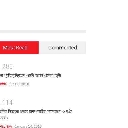
Most Read
Commented
2
2
8
0
িনা প্রতিদ্বন্দ্বিতায় এমপি হলেন খালেকপত্নী
জনীতি
June 8, 2018
2
1
1
4
্রমিক নিহতের গুজবে ঢাকা-আরিচা মহাসড়কে ৩ ঘণ্টা
বরোধ
াতীয়
,
ফিচার
January 14, 2019