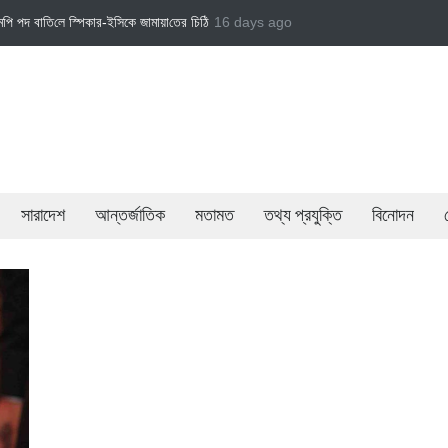
তের চি‌ঠি
জামায়াত এমপি গাজী নজরুল ইসলামকে দল থেকে বহিষ্কার
16 days ago
বেসরকারি খাতের গতিশীলতা
সারাদেশ
আন্তর্জাতিক
মতামত
তথ্য প্রযুক্তি
বিনোদন