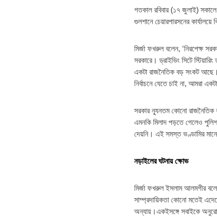
গতকাল রবিবার (১৭ জুলাই) সকালে র
গুলশানে চেয়ারপারসনের কার্যালয়
মির্জা ফখরুল বলেন, ‘নিরপেক্ষ স
সরকারে। ড্রাইভিং সিটে স্টিয়ারি
একটা রাজনৈতিক বড় সংকট আছে। 
নির্বাচনে যেতে চাই না, আমরা একট
সরকার ন্যূনতম কোনো রাজনৈতিক কর
এমনকি মিলাদ পড়তে গেলেও পুলিশ দ
দেয়নি। এই সমস্ত ভণ্ডামির মান
নড়াইলের ঘটনায় ক্ষোভ
মির্জা ফখরুল ইসলাম আলমগীর বলেন
সাম্প্রদায়িকতা কোনো মতেই এদে
অন্যায়।একইসঙ্গে সবাইকে অনুরোধ