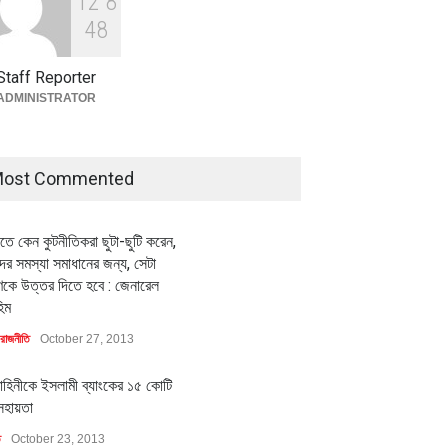
1
2
8
বৈশ্বিক প্রতিযোগিতা সক্ষমতা বাড়াতে
পোশাক শিল্পে নতুন উদ্যোগ
4
8
অর্থনীতি
July 23, 2026
Staff Reporter
ADMINISTRATOR
ost Commented
ীতে কেন কুটনীতিকরা ছুটা-ছুটি করেন,
র সমস্যা সমাধানের জন্য, সেটা
কে উত্তর দিতে হবে : জেনারেল
িম
রাজনীতি
October 27, 2013
াহিনীকে ইসলামী ব্যাংকের ১৫ কোটি
সহায়তা
ি
October 23, 2013