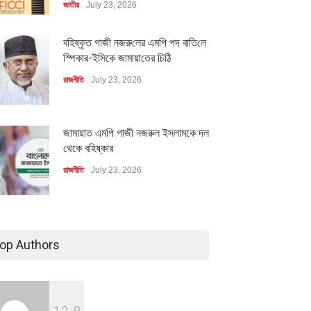
জাতীয়
July 23, 2026
বহিষ্কৃত গাজী নজরু‌লের এম‌পি পদ বা‌তি‌লে
স্পিকার-ইসিকে জামায়া‌তের চি‌ঠি
রাজনীতি
July 23, 2026
জামায়াত এমপি গাজী নজরুল ইসলামকে দল
থেকে বহিষ্কার
রাজনীতি
July 23, 2026
৪০০ মিলিয়ন ডলারের বিদেশি বিনিয়োগ
বাস্তবায়নের পথে
op Authors
অর্থনীতি
July 23, 2026