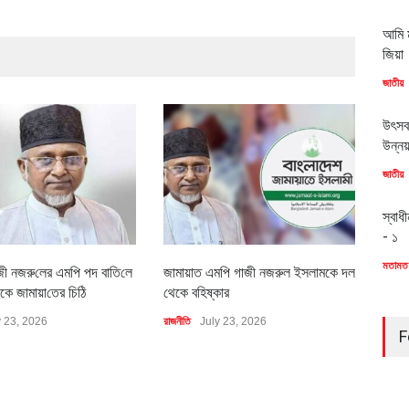
আমি ম
জিয়া
জাতীয়
উৎসব
উন্ন
জাতীয়
স্বাধ
- ১
মতামত
জী নজরু‌লের এম‌পি পদ বা‌তি‌লে
জামায়াত এমপি গাজী নজরুল ইসলামকে দল
৪০০ 
কে জামায়া‌তের চি‌ঠি
থেকে বহিষ্কার
বাস্ত
y 23, 2026
রাজনীতি
July 23, 2026
অর্থনীত
F