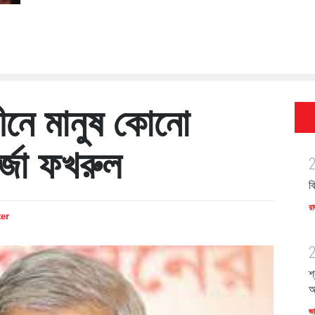
নে মানুষ কোনো
ির্জা ফখরুল
ব
রা
ter
শ
অ
জ