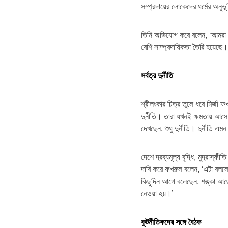
সম্প্রদায়ের লোকেদের ধর্মের অন
তিনি অভিযোগ করে বলেন, ‘আমরা মন
বেশি সাম্প্রদায়িকতা তৈরি হয়েছে।
সর্বত্র দুর্নীতি
শ্রীলংকার চিত্র তুলে ধরে মির্জা
দুর্নীতি। তারা যখনই ক্ষমতায় আস
দেখছেন, শুধু দুর্নীতি। দুর্নীতি
দেশে দ্রব্যমূল্য বৃদ্ধি, মুদ্রাস্ফ
দাবি করে ফখরুল বলেন, ‘এটা বললে 
কিছুদিন আগে বলেছেন, শঙ্কা আছে
নেওয়া হয়।’
কূটনীতিকদের সঙ্গে বৈঠক