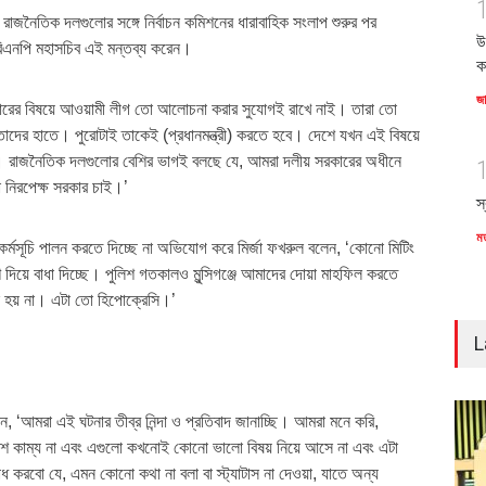
াজনৈতিক দলগুলোর সঙ্গে নির্বাচন কমিশনের ধারাবাহিক সংলাপ শুরুর পর
উ
ে বিএনপি মহাসচিব এই মন্তব্য করেন।
ক
জ
রকারের বিষয়ে আওয়ামী লীগ তো আলোচনা করার সুযোগই রাখে নাই। তারা তো
ং তাদের হাতে। পুরোটাই তাকেই (প্রধানমন্ত্রী) করতে হবে। দেশে যখন এই বিষয়ে
রাজনৈতিক দলগুলোর বেশির ভাগই বলছে যে, আমরা দলীয় সরকারের অধীনে
া নিরপেক্ষ সরকার চাই।’
স
ম
্মসূচি পালন করতে দিচ্ছে না অভিযোগ করে মির্জা ফখরুল বলেন, ‘কোনো মিটিং
িয়ে বাধা দিচ্ছে। পুলিশ গতকালও মুন্সিগঞ্জে আমাদের দোয়া মাহফিল করতে
ে হয় না। এটা তো হিপোক্রেসি।’
L
, ‘আমরা এই ঘটনার তীব্র নিন্দা ও প্রতিবাদ জানাচ্ছি। আমরা মনে করি,
শে কাম্য না এবং এগুলো কখনোই কোনো ভালো বিষয় নিয়ে আসে না এবং এটা
 করবো যে, এমন কোনো কথা না বলা বা স্ট্যাটাস না দেওয়া, যাতে অন্য