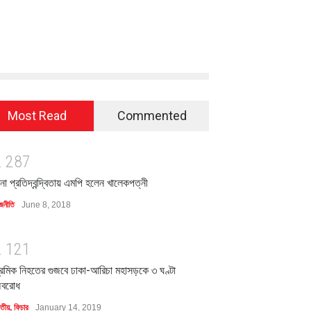
Most Read
Commented
2
2
8
7
িনা প্রতিদ্বন্দ্বিতায় এমপি হলেন খালেকপত্নী
জনীতি
June 8, 2018
2
1
2
1
্রমিক নিহতের গুজবে ঢাকা-আরিচা মহাসড়কে ৩ ঘণ্টা
বরোধ
াতীয়
,
ফিচার
January 14, 2019