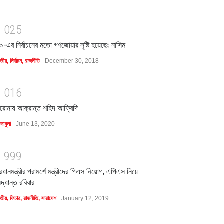
2
0
2
5
০-এর নির্বাচনের মতো গণজোয়ার সৃষ্টি হয়েছেঃ নাসিম
াতীয়
,
নির্বাচন
,
রাজনীতি
December 30, 2018
2
0
1
6
রোনায় আক্রান্ত শহিদ আফ্রিদি
লাধুলা
June 13, 2020
1
9
9
9
্রধানমন্ত্রীর পরামর্শে মন্ত্রীদের পিএস নিয়োগ, এপিএস নিয়ে
িদ্ধান্ত রবিবার
াতীয়
,
ফিচার
,
রাজনীতি
,
সারাদেশ
January 12, 2019