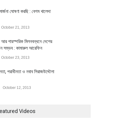
ার্জনা ঘোষণা করছি : বেগম খালেদা
October 21, 2013
 আর পারস্পরিক মিলনবন্ধনে দেশের
য়ন সম্ভব : কামারুল আরেফিন
October 23, 2013
ীনতা, পরাধীনতা ও নবাব সিরাজউদ্দৌলা
October 12, 2013
মিলিয়ন ডলারের বিদেশি বিনিয়োগ
বৈশ্বিক প্রতিযোগিতা সক্ষমতা বাড়াতে
বায়নের পথে
পোশাক শিল্পে নতুন উদ্যোগ
ি
July 23, 2026
অর্থনীতি
July 23, 2026
eatured Videos