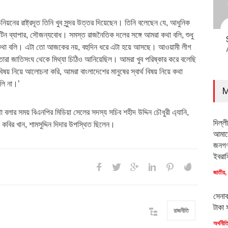
িয়নের রাষ্ট্রদূত তিনি খুব সুন্দর উত্তর দিয়েছেন। তিনি বলেছেন যে, আধুনিক
রুটিন ব্যাপার, সৌজন্যবোধ। সমস্ত রাজনৈতিক দলের সঙ্গে আমরা কথা বলি, শুধু
 কথা বলি। এটা তো আজকের নয়, বহুদিন ধরে এটা হয়ে আসছে। আওয়ামী লীগ
 তারা জাতিসংঘ থেকে মিথ্যা চিঠিও আনিয়েছিল। আমরা খুব পরিষ্কার করে বলেছি
িষয় নিয়ে আলোচনা করি, আমরা বাংলাদেশের মানুষের স্বার্থ বিষয় নিয়ে কথা
লি না।’
M
থা বলার সময় বিএনপির মিডিয়া সেলের সদস্য সচিব শহীদ উদ্দিন চৌধুরী এ্যানি,
দিল্ল
ুল কবির খান, শামসুদ্দিন দিদার উপস্থিত ছিলেন।
আমাদে
জনগণ
ইবরাহ
জাতীয়
,
সেনাব
টাকা 
রাজনীতি
অর্থনীত