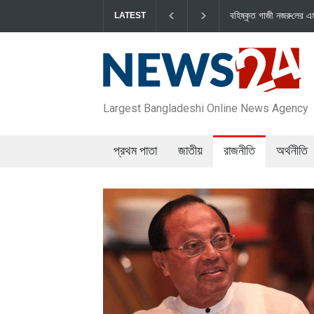
বহিষ্কৃত গাজী নজরু‌লের এম‌পি পদ বা‌তি‌লে স্পিকার-ইসিকে জামায়া‌
LATEST
Largest Bangladeshi Online News Agency
প্রথম পাতা
জাতীয়
রাজনীতি
অর্থনীতি