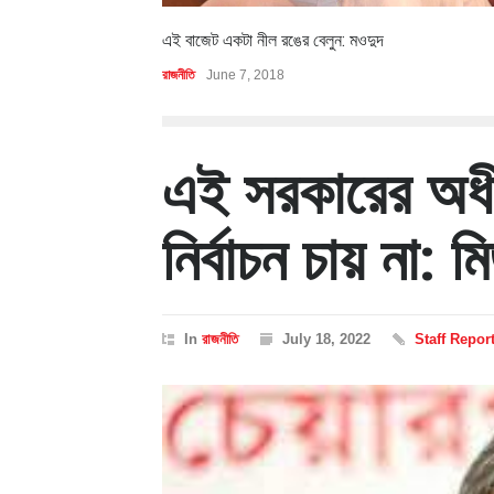
এই বাজেট একটা নীল রঙের বেলুন: মওদুদ
রাজনীতি
June 7, 2018
এই সরকারের অধী
নির্বাচন চায় না: ম
In
রাজনীতি
July 18, 2022
Staff Repor