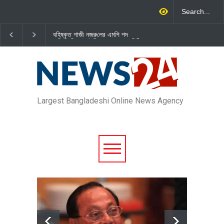
বহিষ্কৃত গাজী নজরু‌লের এম‌পি পদ
জামায়াত এমপি গাজী নজরুল ইসলামকে
বা‌তি‌লে স্পিকার-ইসিকে জামায়া‌তের চি‌ঠি
দল থেকে বহিষ্কার
Largest Bangladeshi Online News Agency