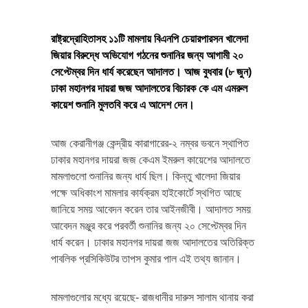
রাষ্ট্রদ্রোহিতাসহ ১১টি মামলায় বিএনপি চেয়ারপারসন খালেদা
জিয়ার বিরুদ্ধে অভিযোগ গঠনের শুনানির জন্য আগামী ২০
সেপ্টেম্বর দিন ধার্য করেছেন আদালত। আজ বুধবার (৮ জুন)
ঢাকা মহানগর দায়রা জজ আদালতের বিচারক কে এম এমরুল
কায়েশ শুনানি মুলতবি করে এ আদেশ দেন।
আজ কেরানীগঞ্জ কেন্দ্রীয় কারাগারের-২ নম্বর ভবনে স্থাপিত
ঢাকার মহানগর দায়রা জজ কেএম ইমরুল কায়েশের আদালতে
মামলাগুলো শুনানির জন্য ধার্য ছিল। কিন্তু খালেদা জিয়ার
পক্ষে অধিকাংশ মামলার কার্যক্রম হাইকোর্টে স্থগিত আছে
জানিয়ে সময় আবেদন করেন তার আইনজীবী। আদালত সময়
আবেদন মঞ্জুর করে পরবর্তী শুনানির জন্য ২০ সেপ্টেম্বর দিন
ধার্য করেন। ঢাকার মহানগর দায়রা জজ আদালতের অতিরিক্ত
পাবলিক প্রসিকিউটর তাপস কুমার পাল এই তথ্য জানান।
মামলাগুলোর মধ্যে রয়েছে- রাজধানীর দারুস সালাম থানায় করা