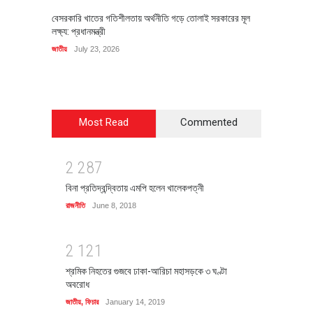
বেসরকারি খাতের গতিশীলতায় অর্থনীতি গড়ে তোলাই সরকারের মূল
বহিষ্কৃত 
লক্ষ্য: প্রধানমন্ত্রী
চি‌ঠি
জাতীয়
July 23, 2026
রাজনীতি
J
Most Read
Commented
2
2
8
7
বিনা প্রতিদ্বন্দ্বিতায় এমপি হলেন খালেকপত্নী
রাজনীতি
June 8, 2018
2
1
2
1
শ্রমিক নিহতের গুজবে ঢাকা-আরিচা মহাসড়কে ৩ ঘণ্টা
অবরোধ
জাতীয়
,
ফিচার
January 14, 2019