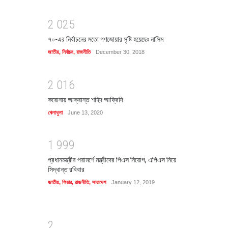
2
0
2
5
৭০-এর নির্বাচনের মতো গণজোয়ার সৃষ্টি হয়েছেঃ নাসিম
জাতীয়
,
নির্বাচন
,
রাজনীতি
December 30, 2018
2
0
1
6
করোনায় আক্রান্ত শহিদ আফ্রিদি
খেলাধুলা
June 13, 2020
1
9
9
9
প্রধানমন্ত্রীর পরামর্শে মন্ত্রীদের পিএস নিয়োগ, এপিএস নিয়ে
সিদ্ধান্ত রবিবার
জাতীয়
,
ফিচার
,
রাজনীতি
,
সারাদেশ
January 12, 2019
2