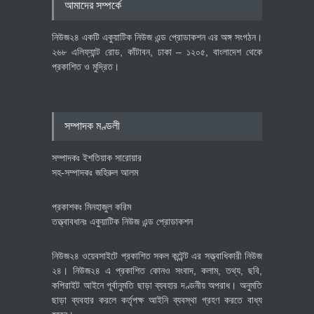
আমাদের সম্পর্কে
বাস্তবায়নের পথে
অর্থনীতি
July 23, 2026
নিউজ২৪ একটি একুয়াটিক নিউজ এন্ড প্রোডাকশন এর অঙ্গ সংগঠন।
২৬৮ এলিফ্যান্ট রোড, কাঁটাবন, ঢাকা – ১২০৫, বাংলাদেশ থেকে
প্রকাশিত ও মুদ্রিত।
বৈশ্বিক প্রতিযোগিতা সক্ষমতা বাড়াতে
পোশাক শিল্পে নতুন উদ্যোগ
অর্থনীতি
July 23, 2026
সম্পাদক মণ্ডলী
সম্পাদকঃ ইশতিয়াক সারোয়ার
সহ-সম্পাদকঃ জহিরুল আলম
প্রকাশকঃ মিনহাজুল করিম
তত্ত্বাবধানঃ একুয়াটিক নিউজ এন্ড প্রোডাকশন
নিউজ২৪ ওয়েবসাইটে প্রকাশিত সকল কন্টেন্ট এর সত্ত্বাধিকারী নিউজ
২৪। নিউজ২৪ এ প্রকাশিত কোনও সংবাদ, কলাম, তথ্য, ছবি,
কপিরাইট আইনে পূর্বানুমতি ছাড়া ব্যবহার দণ্ডনীয় অপরাধ। অনুমতি
ছাড়া ব্যবহার করলে কর্তৃপক্ষ আইনি ব্যবস্থা গ্রহণ করতে বাধ্য