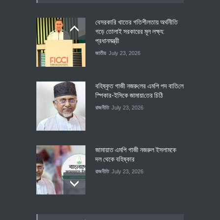
বেসরকারি খাতের গতিশীলতায় অর্থনীতি
গড়ে তোলাই সরকারের মূল লক্ষ্য:
প্রধানমন্ত্রী
জাতীয়
July 23, 2026
বহিষ্কৃত গাজী নজরু‌লের এম‌পি পদ বা‌তি‌লে
স্পিকার-ইসিকে জামায়া‌তের চি‌ঠি
রাজনীতি
July 23, 2026
জামায়াত এমপি গাজী নজরুল ইসলামকে
দল থেকে বহিষ্কার
রাজনীতি
July 23, 2026
৪০০ মিলিয়ন ডলারের বিদেশি বিনিয়োগ