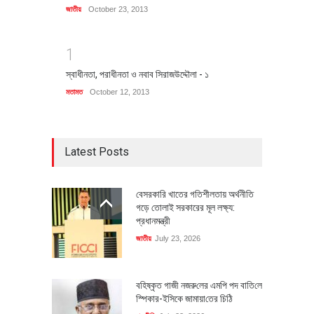
জাতীয়
October 23, 2013
1
স্বাধীনতা, পরাধীনতা ও নবাব সিরাজউদ্দৌলা - ১
মতামত
October 12, 2013
Latest Posts
বেসরকারি খাতের গতিশীলতায় অর্থনীতি
গড়ে তোলাই সরকারের মূল লক্ষ্য:
প্রধানমন্ত্রী
জাতীয়
July 23, 2026
বহিষ্কৃত গাজী নজরু‌লের এম‌পি পদ বা‌তি‌লে
স্পিকার-ইসিকে জামায়া‌তের চি‌ঠি