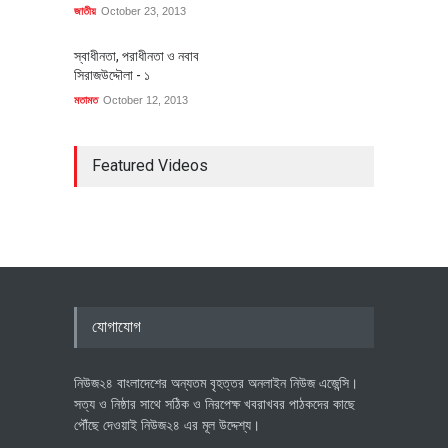
জাতীয়
October 23, 2013
স্বাধীনতা, পরাধীনতা ও নবাব
সিরাজউদ্দৌলা - ১
মতামত
October 12, 2013
Featured Videos
যোগাযোগ
নিউজ২৪ বাংলাদেশের অন্যতম বৃহত্তর অনলাইন নিউজ এজেন্সি।
সত্য ও নিষ্ঠার সাথে সঠিক ও নিরপেক্ষ খবরাখবর পাঠকদের কাছে
পৌঁছে দেওয়াই নিউজ২৪ এর মূল উদ্দেশ্য।