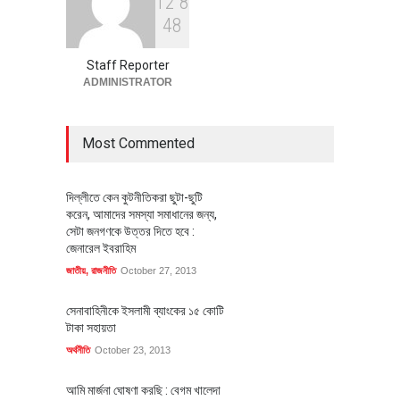
1
2
8
বৈশ্বিক প্রতিযোগিতা সক্ষমতা বাড়াতে
4
8
পোশাক শিল্পে নতুন উদ্যোগ
অর্থনীতি
July 23, 2026
Staff Reporter
ADMINISTRATOR
Most Commented
দিল্লীতে কেন কুটনীতিকরা ছুটা-ছুটি
করেন, আমাদের সমস্যা সমাধানের জন্য,
সেটা জনগণকে উত্তর দিতে হবে :
জেনারেল ইবরাহিম
জাতীয়
,
রাজনীতি
October 27, 2013
সেনাবাহিনীকে ইসলামী ব্যাংকের ১৫ কোটি
টাকা সহায়তা
অর্থনীতি
October 23, 2013
আমি মার্জনা ঘোষণা করছি : বেগম খালেদা