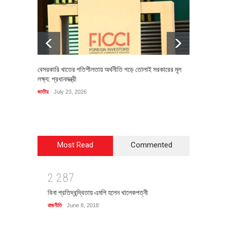
বেসরকারি খাতের গতিশীলতায় অর্থনীতি গড়ে তোলাই সরকারের মূল
বহিষ্কৃত 
লক্ষ্য: প্রধানমন্ত্রী
চি‌ঠি
জাতীয়
July 23, 2026
রাজনীতি
J
Most Read
Commented
2
2
8
7
বিনা প্রতিদ্বন্দ্বিতায় এমপি হলেন খালেকপত্নী
রাজনীতি
June 8, 2018