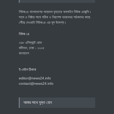
নিউজ২৪ বাংলাদেশের অন্যতম বৃহত্তর অনলাইন নিউজ এজেন্সি।
সত্য ও নিষ্ঠার সাথে সঠিক ও নিরপেক্ষ খবরাখবর পাঠকদের কাছে
পৌঁছে দেওয়াই নিউজ২৪ এর মূল উদ্দেশ্য।
নিউজ ২৪
২৬৮ এলিফ্যান্ট রোড
কাঁটাবন, ঢাকা - ১২০৫
বাংলাদেশ
ই-মেইল ঠিকানা
editor@news24.info
contact@news24.info
আমার সাথে যুক্ত হোন