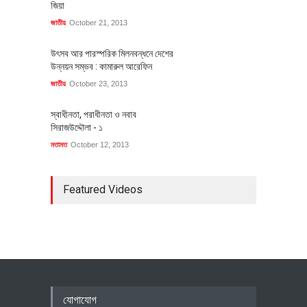
জিয়া
জাতীয়
October 21, 2013
উৎসব আর পারস্পরিক মিলনবন্ধনে দেশের
উন্নয়ন সম্ভব : কামারুল আরেফিন
জাতীয়
October 23, 2013
স্বাধীনতা, পরাধীনতা ও নবাব
সিরাজউদ্দৌলা - ১
মতামত
October 12, 2013
Featured Videos
যোগাযোগ