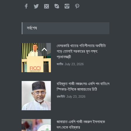
সর্বশেষ
বেসরকারি খাতের গতিশীলতায় অর্থনীতি
গড়ে তোলাই সরকারের মূল লক্ষ্য:
প্রধানমন্ত্রী
জাতীয়
July 23, 2026
বহিষ্কৃত গাজী নজরু‌লের এম‌পি পদ বা‌তি‌লে
স্পিকার-ইসিকে জামায়া‌তের চি‌ঠি
রাজনীতি
July 23, 2026
জামায়াত এমপি গাজী নজরুল ইসলামকে
দল থেকে বহিষ্কার