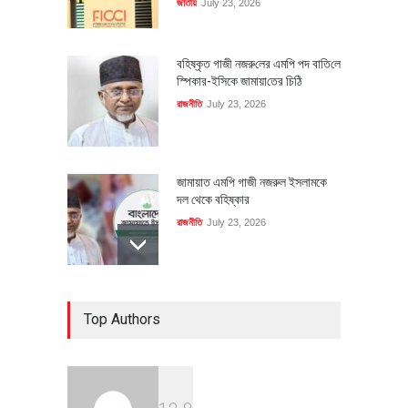
জাতীয়
July 23, 2026
বহিষ্কৃত গাজী নজরু‌লের এম‌পি পদ বা‌তি‌লে
স্পিকার-ইসিকে জামায়া‌তের চি‌ঠি
রাজনীতি
July 23, 2026
জামায়াত এমপি গাজী নজরুল ইসলামকে
দল থেকে বহিষ্কার
রাজনীতি
July 23, 2026
৪০০ মিলিয়ন ডলারের বিদেশি বিনিয়োগ
Top Authors
বাস্তবায়নের পথে
অর্থনীতি
July 23, 2026