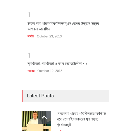
1
উৎসব আর পারস্পরিক মিলনবন্ধনে দেশের উন্নয়ন সম্ভব :
কামারুল আরেফিন
জাতীয়
October 23, 2013
1
স্বাধীনতা, পরাধীনতা ও নবাব সিরাজউদ্দৌলা - ১
মতামত
October 12, 2013
Latest Posts
বেসরকারি খাতের গতিশীলতায় অর্থনীতি
গড়ে তোলাই সরকারের মূল লক্ষ্য:
প্রধানমন্ত্রী