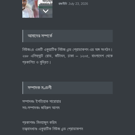
রাজনীতি
July 23, 2026
৪০০ মিলিয়ন ডলারের বিদেশি বিনিয়োগ
আমাদের সম্পর্কে
বাস্তবায়নের পথে
অর্থনীতি
July 23, 2026
নিউজ২৪ একটি একুয়াটিক নিউজ এন্ড প্রোডাকশন এর অঙ্গ সংগঠন।
২৬৮ এলিফ্যান্ট রোড, কাঁটাবন, ঢাকা – ১২০৫, বাংলাদেশ থেকে
প্রকাশিত ও মুদ্রিত।
বৈশ্বিক প্রতিযোগিতা সক্ষমতা বাড়াতে
পোশাক শিল্পে নতুন উদ্যোগ
অর্থনীতি
July 23, 2026
সম্পাদক মণ্ডলী
সম্পাদকঃ ইশতিয়াক সারোয়ার
সহ-সম্পাদকঃ জহিরুল আলম
প্রকাশকঃ মিনহাজুল করিম
তত্ত্বাবধানঃ একুয়াটিক নিউজ এন্ড প্রোডাকশন