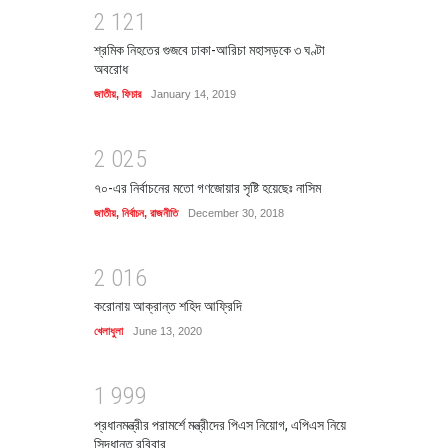
2
1
2
1
শ্রমিক নিহতের গুজবে ঢাকা-আরিচা মহাসড়কে ৩ ঘণ্টা
অবরোধ
জাতীয়
,
ফিচার
January 14, 2019
2
0
2
5
৭০-এর নির্বাচনের মতো গণজোয়ার সৃষ্টি হয়েছেঃ নাসিম
জাতীয়
,
নির্বাচন
,
রাজনীতি
December 30, 2018
2
0
1
6
করোনায় আক্রান্ত শহিদ আফ্রিদি
খেলাধুলা
June 13, 2020
1
9
9
9
প্রধানমন্ত্রীর পরামর্শে মন্ত্রীদের পিএস নিয়োগ, এপিএস নিয়ে
সিদ্ধান্ত রবিবার