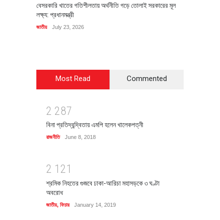
বেসরকারি খাতের গতিশীলতায় অর্থনীতি গড়ে তোলাই সরকারের মূল
বহিষ্কৃত 
লক্ষ্য: প্রধানমন্ত্রী
চি‌ঠি
জাতীয়
July 23, 2026
রাজনীতি
J
Most Read
Commented
2
2
8
7
বিনা প্রতিদ্বন্দ্বিতায় এমপি হলেন খালেকপত্নী
রাজনীতি
June 8, 2018
2
1
2
1
শ্রমিক নিহতের গুজবে ঢাকা-আরিচা মহাসড়কে ৩ ঘণ্টা
অবরোধ
জাতীয়
,
ফিচার
January 14, 2019