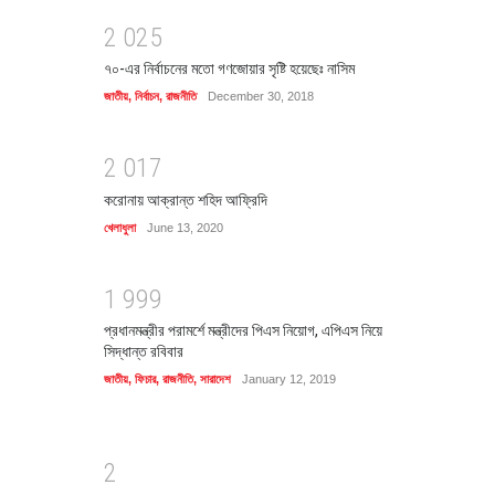
2
0
2
5
৭০-এর নির্বাচনের মতো গণজোয়ার সৃষ্টি হয়েছেঃ নাসিম
জাতীয়
,
নির্বাচন
,
রাজনীতি
December 30, 2018
2
0
1
7
করোনায় আক্রান্ত শহিদ আফ্রিদি
খেলাধুলা
June 13, 2020
1
9
9
9
প্রধানমন্ত্রীর পরামর্শে মন্ত্রীদের পিএস নিয়োগ, এপিএস নিয়ে
সিদ্ধান্ত রবিবার
জাতীয়
,
ফিচার
,
রাজনীতি
,
সারাদেশ
January 12, 2019
2