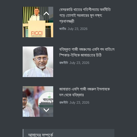
বেসরকারি খাতের গতিশীলতায় অর্থনীতি
গড়ে তোলাই সরকারের মূল লক্ষ্য:
প্রধানমন্ত্রী
জাতীয়
July 23, 2026
বহিষ্কৃত গাজী নজরু‌লের এম‌পি পদ বা‌তি‌লে
স্পিকার-ইসিকে জামায়া‌তের চি‌ঠি
রাজনীতি
July 23, 2026
জামায়াত এমপি গাজী নজরুল ইসলামকে
দল থেকে বহিষ্কার
রাজনীতি
July 23, 2026
৪০০ মিলিয়ন ডলারের বিদেশি বিনিয়োগ
আমাদের সম্পর্কে
বাস্তবায়নের পথে