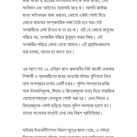
কাজ করেন বা রাষ্ট্রের নীতিমালার বিপক্ষে কাজ করেন, সেটা
সংবিধান এবং আইনেও অ্যালাউ করে না। আপনি রাষ্ট্রের
জন্য ক্ষতিকারক কাজ করবেন, কোনো একটা পোস্ট দিয়ে
কোনো জায়গায় সাম্প্রদায়িক দাঙ্গা তৈরি হবে আর সেই
অপরাধীকে কেউ চিনবে না তা হয় না। এটা যে কোনো মানুষের
পরিচয় নয়, অপরাধীর পরিচয় উন্মুক্ত করার বিষয়। এই
অপরাধীর পরিচয় কোথা থেকে আসবে। এই প্ল্যাটফরমগুলো
যারা চালায়, তাদের তা বলতে হবে।
এর আগে গত ১৯ এপ্রিল রাতে রাজধানীর নিউ মার্কেট এলাকায়
শিক্ষার্থী ও ব্যবসায়ীদের মধ্যে সংঘর্ষের ঘটনায় পুলিশকে নিয়ে
নানা অপপ্রচার চালায় একটি চক্র। পুলিশ সদস্যদের ছবির
সঙ্গে উসকানিমূলক, মিথ্যা ও বিদ্বেষমূলক তথ্য দিয়ে সামাজিক
যোগাযোগমাধ্যম ফেসবুকে পোস্ট করা হয়। এমন মিথ্যা ও
বিদ্বেষমূলক পোস্ট ছড়িয়ে পড়ায় পুলিশ সদস্যরা হতাশ হন।
তাদের অনেকের মধ্যেই দেখা দেয় বিরূপ প্রতিক্রিয়া।
সাইবার ইনভেস্টিগেশন বিভাগ সূত্রে জানা গেছে, এ পর্যন্ত