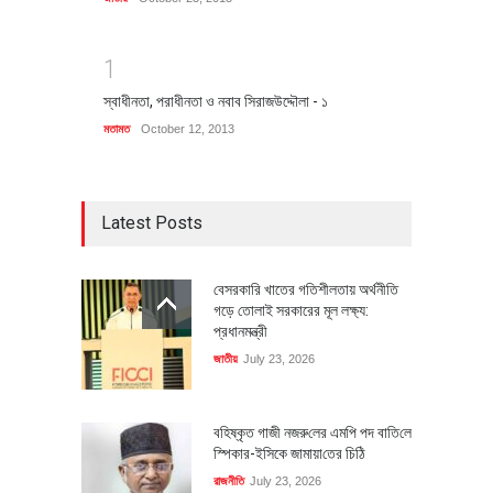
1
স্বাধীনতা, পরাধীনতা ও নবাব সিরাজউদ্দৌলা - ১
মতামত
October 12, 2013
Latest Posts
বেসরকারি খাতের গতিশীলতায় অর্থনীতি
গড়ে তোলাই সরকারের মূল লক্ষ্য:
প্রধানমন্ত্রী
জাতীয়
July 23, 2026
বহিষ্কৃত গাজী নজরু‌লের এম‌পি পদ বা‌তি‌লে
স্পিকার-ইসিকে জামায়া‌তের চি‌ঠি
রাজনীতি
July 23, 2026