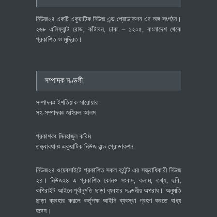
অর্থনীতি
July 23, 2026
নিউজ২৪ একটি একুয়াটিক নিউজ এন্ড প্রোডাকশন এর অঙ্গ সংগঠন।
২৬৮ এলিফ্যান্ট রোড, কাঁটাবন, ঢাকা – ১২০৫, বাংলাদেশ থেকে
প্রকাশিত ও মুদ্রিত।
বৈশ্বিক প্রতিযোগিতা সক্ষমতা বাড়াতে
পোশাক শিল্পে নতুন উদ্যোগ
অর্থনীতি
July 23, 2026
সম্পাদক মণ্ডলী
সম্পাদকঃ ইশতিয়াক সারোয়ার
সহ-সম্পাদকঃ জহিরুল আলম
প্রকাশকঃ মিনহাজুল করিম
তত্ত্বাবধানঃ একুয়াটিক নিউজ এন্ড প্রোডাকশন
নিউজ২৪ ওয়েবসাইটে প্রকাশিত সকল কন্টেন্ট এর সত্ত্বাধিকারী নিউজ
২৪। নিউজ২৪ এ প্রকাশিত কোনও সংবাদ, কলাম, তথ্য, ছবি,
কপিরাইট আইনে পূর্বানুমতি ছাড়া ব্যবহার দণ্ডনীয় অপরাধ। অনুমতি
ছাড়া ব্যবহার করলে কর্তৃপক্ষ আইনি ব্যবস্থা গ্রহণ করতে বাধ্য
হবেন।