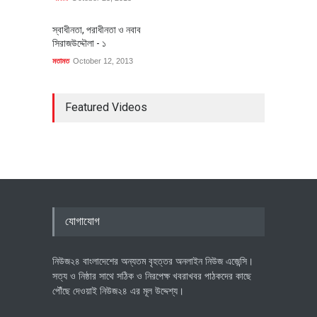
স্বাধীনতা, পরাধীনতা ও নবাব
সিরাজউদ্দৌলা - ১
মতামত
October 12, 2013
Featured Videos
যোগাযোগ
নিউজ২৪ বাংলাদেশের অন্যতম বৃহত্তর অনলাইন নিউজ এজেন্সি।
সত্য ও নিষ্ঠার সাথে সঠিক ও নিরপেক্ষ খবরাখবর পাঠকদের কাছে
পৌঁছে দেওয়াই নিউজ২৪ এর মূল উদ্দেশ্য।