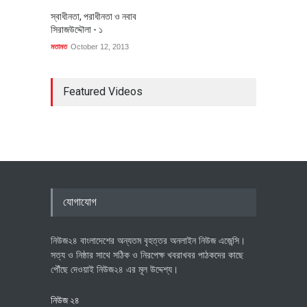
স্বাধীনতা, পরাধীনতা ও নবাব
সিরাজউদ্দৌলা - ১
মতামত
October 12, 2013
Featured Videos
যোগাযোগ
নিউজ২৪ বাংলাদেশের অন্যতম বৃহত্তর অনলাইন নিউজ এজেন্সি।
সত্য ও নিষ্ঠার সাথে সঠিক ও নিরপেক্ষ খবরাখবর পাঠকদের কাছে
পৌঁছে দেওয়াই নিউজ২৪ এর মূল উদ্দেশ্য।
নিউজ ২৪