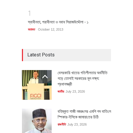
1
স্বাধীনতা, পরাধীনতা ও নবাব সিরাজউদ্দৌলা - ১
মতামত
October 12, 2013
Latest Posts
বেসরকারি খাতের গতিশীলতায় অর্থনীতি
গড়ে তোলাই সরকারের মূল লক্ষ্য:
প্রধানমন্ত্রী
জাতীয়
July 23, 2026
বহিষ্কৃত গাজী নজরু‌লের এম‌পি পদ বা‌তি‌লে
স্পিকার-ইসিকে জামায়া‌তের চি‌ঠি
রাজনীতি
July 23, 2026