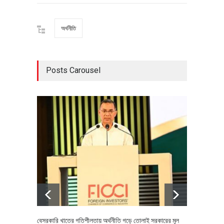
অর্থনীতি
Posts Carousel
বেসরকারি খাতের গতিশীলতায় অর্থনীতি গড়ে তোলাই সরকারের মূল
বহিষ্কৃত 