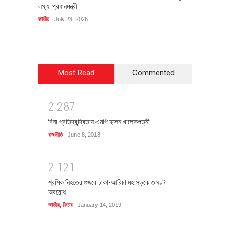
লক্ষ্য: প্রধানমন্ত্রী
চি‌ঠি
জাতীয়
July 23, 2026
রাজনীতি
J
Most Read
Commented
2
2
8
7
বিনা প্রতিদ্বন্দ্বিতায় এমপি হলেন খালেকপত্নী
রাজনীতি
June 8, 2018
2
1
2
1
শ্রমিক নিহতের গুজবে ঢাকা-আরিচা মহাসড়কে ৩ ঘণ্টা
অবরোধ
জাতীয়
,
ফিচার
January 14, 2019