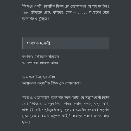
নিউজ২৪ একটি একুয়াটিক নিউজ এন্ড প্রোডাকশন এর অঙ্গ সংগঠন।
২৬৮ এলিফ্যান্ট রোড, কাঁটাবন, ঢাকা – ১২০৫, বাংলাদেশ থেকে
প্রকাশিত ও মুদ্রিত।
বৈশ্বিক প্রতিযোগিতা সক্ষমতা বাড়াতে
পোশাক শিল্পে নতুন উদ্যোগ
অর্থনীতি
July 23, 2026
সম্পাদক মণ্ডলী
সম্পাদকঃ ইশতিয়াক সারোয়ার
সহ-সম্পাদকঃ জহিরুল আলম
প্রকাশকঃ মিনহাজুল করিম
তত্ত্বাবধানঃ একুয়াটিক নিউজ এন্ড প্রোডাকশন
নিউজ২৪ ওয়েবসাইটে প্রকাশিত সকল কন্টেন্ট এর সত্ত্বাধিকারী নিউজ
২৪। নিউজ২৪ এ প্রকাশিত কোনও সংবাদ, কলাম, তথ্য, ছবি,
কপিরাইট আইনে পূর্বানুমতি ছাড়া ব্যবহার দণ্ডনীয় অপরাধ। অনুমতি
ছাড়া ব্যবহার করলে কর্তৃপক্ষ আইনি ব্যবস্থা গ্রহণ করতে বাধ্য
হবেন।