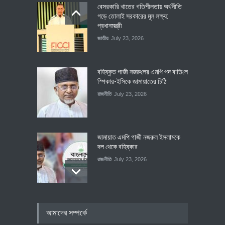
বেসরকারি খাতের গতিশীলতায় অর্থনীতি
গড়ে তোলাই সরকারের মূল লক্ষ্য:
প্রধানমন্ত্রী
জাতীয়
July 23, 2026
বহিষ্কৃত গাজী নজরু‌লের এম‌পি পদ বা‌তি‌লে
স্পিকার-ইসিকে জামায়া‌তের চি‌ঠি
রাজনীতি
July 23, 2026
জামায়াত এমপি গাজী নজরুল ইসলামকে
দল থেকে বহিষ্কার
রাজনীতি
July 23, 2026
৪০০ মিলিয়ন ডলারের বিদেশি বিনিয়োগ
আমাদের সম্পর্কে
বাস্তবায়নের পথে
অর্থনীতি
July 23, 2026