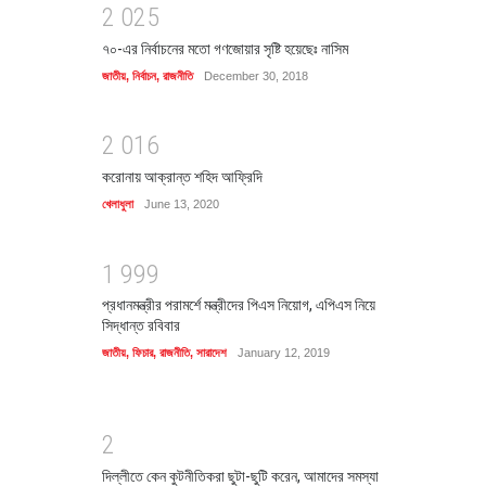
2
0
2
5
৭০-এর নির্বাচনের মতো গণজোয়ার সৃষ্টি হয়েছেঃ নাসিম
জাতীয়
,
নির্বাচন
,
রাজনীতি
December 30, 2018
2
0
1
6
করোনায় আক্রান্ত শহিদ আফ্রিদি
খেলাধুলা
June 13, 2020
1
9
9
9
প্রধানমন্ত্রীর পরামর্শে মন্ত্রীদের পিএস নিয়োগ, এপিএস নিয়ে
সিদ্ধান্ত রবিবার
জাতীয়
,
ফিচার
,
রাজনীতি
,
সারাদেশ
January 12, 2019
2
দিল্লীতে কেন কুটনীতিকরা ছুটা-ছুটি করেন, আমাদের সমস্যা