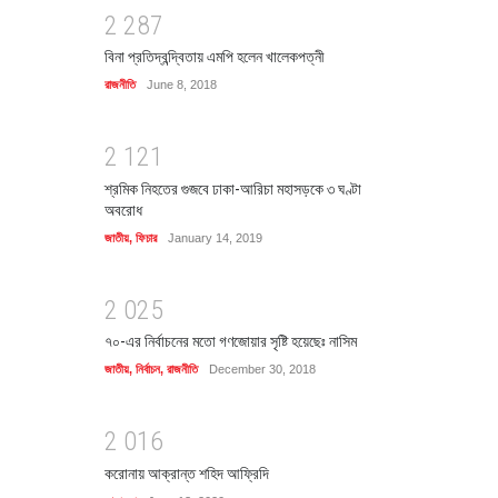
2
2
8
7
বিনা প্রতিদ্বন্দ্বিতায় এমপি হলেন খালেকপত্নী
রাজনীতি
June 8, 2018
2
1
2
1
শ্রমিক নিহতের গুজবে ঢাকা-আরিচা মহাসড়কে ৩ ঘণ্টা
অবরোধ
জাতীয়
,
ফিচার
January 14, 2019
2
0
2
5
৭০-এর নির্বাচনের মতো গণজোয়ার সৃষ্টি হয়েছেঃ নাসিম
জাতীয়
,
নির্বাচন
,
রাজনীতি
December 30, 2018
2
0
1
6
করোনায় আক্রান্ত শহিদ আফ্রিদি