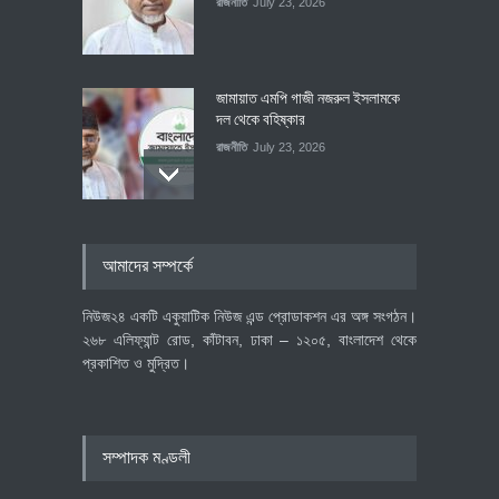
রাজনীতি
July 23, 2026
জামায়াত এমপি গাজী নজরুল ইসলামকে
দল থেকে বহিষ্কার
রাজনীতি
July 23, 2026
৪০০ মিলিয়ন ডলারের বিদেশি বিনিয়োগ
আমাদের সম্পর্কে
বাস্তবায়নের পথে
অর্থনীতি
July 23, 2026
নিউজ২৪ একটি একুয়াটিক নিউজ এন্ড প্রোডাকশন এর অঙ্গ সংগঠন।
২৬৮ এলিফ্যান্ট রোড, কাঁটাবন, ঢাকা – ১২০৫, বাংলাদেশ থেকে
প্রকাশিত ও মুদ্রিত।
বৈশ্বিক প্রতিযোগিতা সক্ষমতা বাড়াতে
পোশাক শিল্পে নতুন উদ্যোগ
অর্থনীতি
July 23, 2026
সম্পাদক মণ্ডলী