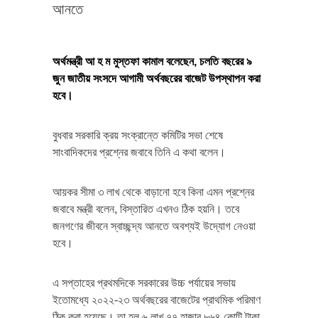
আনতে
অর্থমন্ত্রী আ হ ম মুস্তফা কামাল বলেছেন, চলতি বছরের ৯
জুন জাতীয় সংসদে আগামী অর্থবছরের বাজেট উপস্থাপন করা
হবে।
বুধবার সরকারি ক্রয় সংক্রান্তে কমিটির সভা শেষে
সাংবাদিকদের প্রশ্নের জবাবে তিনি এ কথা বলেন।
আয়কর সীমা ৩ লাখ থেকে বাড়ানো হবে কিনা এমন প্রশ্নের
জবাবে মন্ত্রী বলেন, বিস্তারিত এখনও ঠিক হয়নি। তবে
জনগণের জীবনে স্বাচ্ছন্দ্য আনতে অবশ্যই উদ্যোগ নেওয়া
হবে।
এ সপ্তাহের প্রথমদিকে সরকারের উচ্চ পর্যায়ের সভায়
ইতোমধ্যে ২০২২-২৩ অর্থবছরের বাজেটের প্রাথমিক পরিমাণ
ঠিক করা হয়েছে। তা হল ৬ লাখ ৭৭ হাজার ৮৬৪ কোটি টাকা