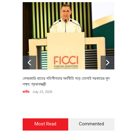
বেসরকারি খাতের গতিশীলতায় অর্থনীতি গড়ে তোলাই সরকারের মূল
বহিষ্কৃত 
লক্ষ্য: প্রধানমন্ত্রী
চি‌ঠি
জাতীয়
July 23, 2026
রাজনীতি
J
Most Read
Commented