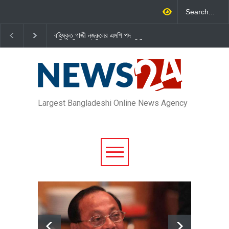
বহিষ্কৃত গাজী নজরু‌লের এম‌পি পদ
জামায়াত এমপি গাজী নজরুল ইসলামকে
বা‌তি‌লে স্পিকার-ইসিকে জামায়া‌তের চি‌ঠি
দল থেকে বহিষ্কার
Largest Bangladeshi Online News Agency