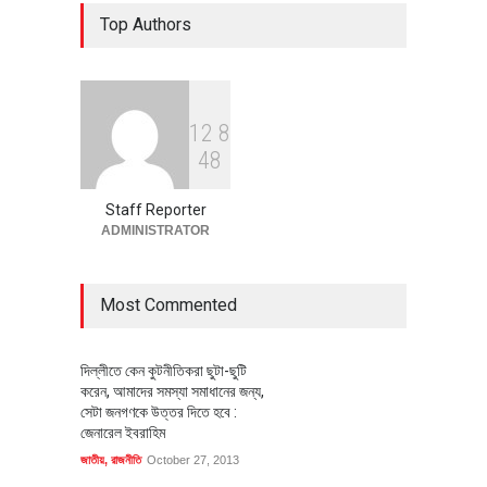
৪০০ মিলিয়ন ডলারের বিদেশি বিনিয়োগ
Top Authors
বাস্তবায়নের পথে
অর্থনীতি
July 23, 2026
1
2
8
বৈশ্বিক প্রতিযোগিতা সক্ষমতা বাড়াতে
4
8
পোশাক শিল্পে নতুন উদ্যোগ
অর্থনীতি
July 23, 2026
Staff Reporter
ADMINISTRATOR
Most Commented
দিল্লীতে কেন কুটনীতিকরা ছুটা-ছুটি
করেন, আমাদের সমস্যা সমাধানের জন্য,
সেটা জনগণকে উত্তর দিতে হবে :
জেনারেল ইবরাহিম
জাতীয়
,
রাজনীতি
October 27, 2013