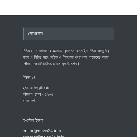
যোগাযোগ
নিউজ২৪ বাংলাদেশের অন্যতম বৃহত্তর অনলাইন নিউজ এজেন্সি।
সত্য ও নিষ্ঠার সাথে সঠিক ও নিরপেক্ষ খবরাখবর পাঠকদের কাছে
পৌঁছে দেওয়াই নিউজ২৪ এর মূল উদ্দেশ্য।
নিউজ ২৪
২৬৮ এলিফ্যান্ট রোড
কাঁটাবন, ঢাকা - ১২০৫
বাংলাদেশ
ই-মেইল ঠিকানা
editor@news24.info
contact@news24.info