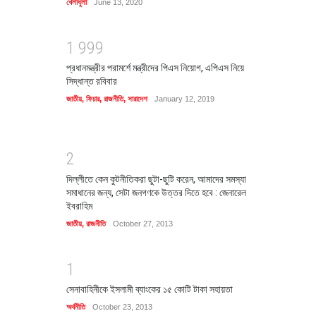
খেলাধুলা
June 13, 2020
1
9
9
9
প্রধানমন্ত্রীর পরামর্শে মন্ত্রীদের পিএস নিয়োগ, এপিএস নিয়ে
সিদ্ধান্ত রবিবার
জাতীয়
,
ফিচার
,
রাজনীতি
,
সারাদেশ
January 12, 2019
2
দিল্লীতে কেন কুটনীতিকরা ছুটা-ছুটি করেন, আমাদের সমস্যা
সমাধানের জন্য, সেটা জনগণকে উত্তর দিতে হবে : জেনারেল
ইবরাহিম
জাতীয়
,
রাজনীতি
October 27, 2013
1
সেনাবাহিনীকে ইসলামী ব্যাংকের ১৫ কোটি টাকা সহায়তা
অর্থনীতি
October 23, 2013