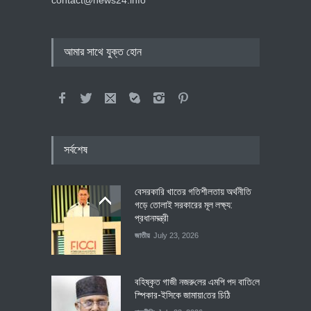
আমার সাথে যুক্ত হোন
সর্বশেষ
বেসরকারি খাতের গতিশীলতায় অর্থনীতি
গড়ে তোলাই সরকারের মূল লক্ষ্য:
প্রধানমন্ত্রী
জাতীয়
July 23, 2026
বহিষ্কৃত গাজী নজরু‌লের এম‌পি পদ বা‌তি‌লে
স্পিকার-ইসিকে জামায়া‌তের চি‌ঠি