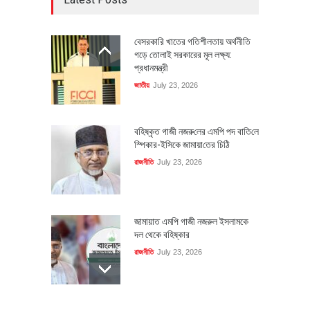
বেসরকারি খাতের গতিশীলতায় অর্থনীতি
গড়ে তোলাই সরকারের মূল লক্ষ্য:
প্রধানমন্ত্রী
জাতীয়
July 23, 2026
বহিষ্কৃত গাজী নজরু‌লের এম‌পি পদ বা‌তি‌লে
স্পিকার-ইসিকে জামায়া‌তের চি‌ঠি
রাজনীতি
July 23, 2026
জামায়াত এমপি গাজী নজরুল ইসলামকে
দল থেকে বহিষ্কার
রাজনীতি
July 23, 2026