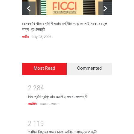
বেসরকারি খাতের গতিশীলতায় অর্থনীতি গড়ে তোলাই সরকারের মূল
বহিষ্কৃত 
লক্ষ্য: প্রধানমন্ত্রী
চি‌ঠি
জাতীয়
July 23, 2026
রাজনীতি
J
Most Read
Commented
2
2
8
4
বিনা প্রতিদ্বন্দ্বিতায় এমপি হলেন খালেকপত্নী
রাজনীতি
June 8, 2018
2
1
1
9
শ্রমিক নিহতের গুজবে ঢাকা-আরিচা মহাসড়কে ৩ ঘণ্টা