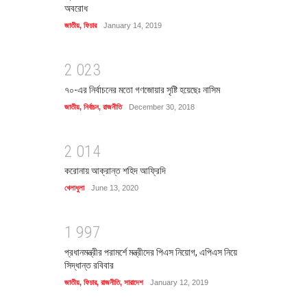
অবরোধ
জাতীয়
,
ফিচার
January 14, 2019
2
0
2
3
৭০-এর নির্বাচনের মতো গণজোয়ার সৃষ্টি হয়েছেঃ নাসিম
জাতীয়
,
নির্বাচন
,
রাজনীতি
December 30, 2018
2
0
1
4
করোনায় আক্রান্ত শহিদ আফ্রিদি
খেলাধুলা
June 13, 2020
1
9
9
7
প্রধানমন্ত্রীর পরামর্শে মন্ত্রীদের পিএস নিয়োগ, এপিএস নিয়ে
সিদ্ধান্ত রবিবার
জাতীয়
,
ফিচার
,
রাজনীতি
,
সারাদেশ
January 12, 2019