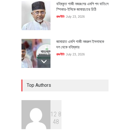
বহিষ্কৃত গাজী নজরু‌লের এম‌পি পদ বা‌তি‌লে
স্পিকার-ইসিকে জামায়া‌তের চি‌ঠি
রাজনীতি
July 23, 2026
জামায়াত এমপি গাজী নজরুল ইসলামকে
দল থেকে বহিষ্কার
রাজনীতি
July 23, 2026
৪০০ মিলিয়ন ডলারের বিদেশি বিনিয়োগ
Top Authors
বাস্তবায়নের পথে
অর্থনীতি
July 23, 2026
1
2
8
বৈশ্বিক প্রতিযোগিতা সক্ষমতা বাড়াতে
4
8
পোশাক শিল্পে নতুন উদ্যোগ
অর্থনীতি
July 23, 2026