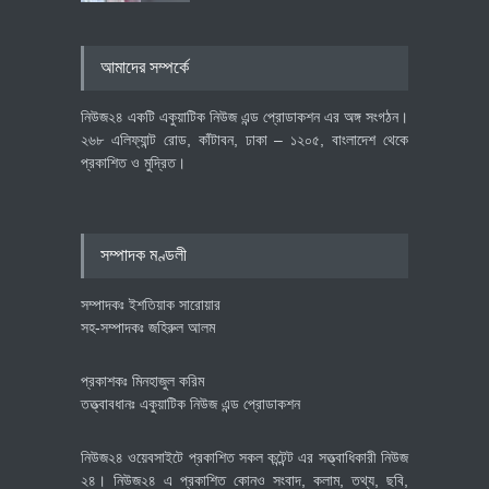
৪০০ মিলিয়ন ডলারের বিদেশি বিনিয়োগ
আমাদের সম্পর্কে
বাস্তবায়নের পথে
অর্থনীতি
July 23, 2026
নিউজ২৪ একটি একুয়াটিক নিউজ এন্ড প্রোডাকশন এর অঙ্গ সংগঠন।
২৬৮ এলিফ্যান্ট রোড, কাঁটাবন, ঢাকা – ১২০৫, বাংলাদেশ থেকে
প্রকাশিত ও মুদ্রিত।
বৈশ্বিক প্রতিযোগিতা সক্ষমতা বাড়াতে
পোশাক শিল্পে নতুন উদ্যোগ
অর্থনীতি
July 23, 2026
সম্পাদক মণ্ডলী
সম্পাদকঃ ইশতিয়াক সারোয়ার
সহ-সম্পাদকঃ জহিরুল আলম
প্রকাশকঃ মিনহাজুল করিম
তত্ত্বাবধানঃ একুয়াটিক নিউজ এন্ড প্রোডাকশন
নিউজ২৪ ওয়েবসাইটে প্রকাশিত সকল কন্টেন্ট এর সত্ত্বাধিকারী নিউজ
২৪। নিউজ২৪ এ প্রকাশিত কোনও সংবাদ, কলাম, তথ্য, ছবি,