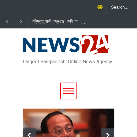
বহিষ্কৃত গাজী নজরু‌লের এম‌পি পদ
জামায়াত এমপি গাজী নজরুল ইসলামকে
বা‌তি‌লে স্পিকার-ইসিকে জামায়া‌তের চি‌ঠি
দল থেকে বহিষ্কার
Largest Bangladeshi Online News Agency