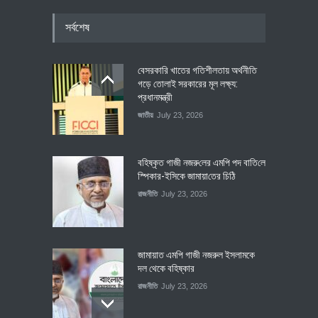
সর্বশেষ
বেসরকারি খাতের গতিশীলতায় অর্থনীতি
গড়ে তোলাই সরকারের মূল লক্ষ্য:
প্রধানমন্ত্রী
জাতীয়
July 23, 2026
বহিষ্কৃত গাজী নজরু‌লের এম‌পি পদ বা‌তি‌লে
স্পিকার-ইসিকে জামায়া‌তের চি‌ঠি
রাজনীতি
July 23, 2026
জামায়াত এমপি গাজী নজরুল ইসলামকে
দল থেকে বহিষ্কার
রাজনীতি
July 23, 2026