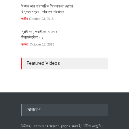
উৎসব আর পারস্পরিক মিলনবন্ধনে দেশের
উন্নয়ন সম্ভব : কামারুল আরেফিন
জাতীয়
October 23, 2013
স্বাধীনতা, পরাধীনতা ও নবাব
সিরাজউদ্দৌলা - ১
মতামত
October 12, 2013
Featured Videos
যোগাযোগ
নিউজ২৪ বাংলাদেশের অন্যতম বৃহত্তর অনলাইন নিউজ এজেন্সি।