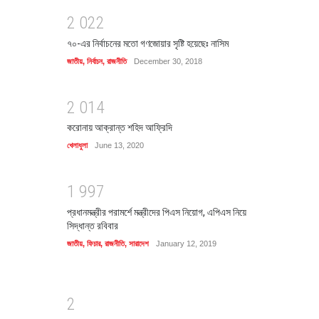
2
0
2
2
৭০-এর নির্বাচনের মতো গণজোয়ার সৃষ্টি হয়েছেঃ নাসিম
জাতীয়
,
নির্বাচন
,
রাজনীতি
December 30, 2018
2
0
1
4
করোনায় আক্রান্ত শহিদ আফ্রিদি
খেলাধুলা
June 13, 2020
1
9
9
7
প্রধানমন্ত্রীর পরামর্শে মন্ত্রীদের পিএস নিয়োগ, এপিএস নিয়ে
সিদ্ধান্ত রবিবার
জাতীয়
,
ফিচার
,
রাজনীতি
,
সারাদেশ
January 12, 2019
2