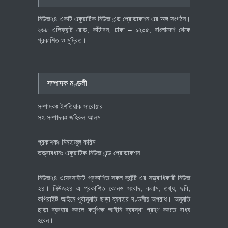
অর্থনীতি
July 23, 2026
নিউজ২৪ একটি একুয়াটিক নিউজ এন্ড প্রোডাকশন এর অঙ্গ সংগঠন।
২৬৮ এলিফ্যান্ট রোড, কাঁটাবন, ঢাকা – ১২০৫, বাংলাদেশ থেকে
প্রকাশিত ও মুদ্রিত।
বৈশ্বিক প্রতিযোগিতা সক্ষমতা বাড়াতে
পোশাক শিল্পে নতুন উদ্যোগ
অর্থনীতি
July 23, 2026
সম্পাদক মণ্ডলী
সম্পাদকঃ ইশতিয়াক সারোয়ার
সহ-সম্পাদকঃ জহিরুল আলম
প্রকাশকঃ মিনহাজুল করিম
তত্ত্বাবধানঃ একুয়াটিক নিউজ এন্ড প্রোডাকশন
নিউজ২৪ ওয়েবসাইটে প্রকাশিত সকল কন্টেন্ট এর সত্ত্বাধিকারী নিউজ
২৪। নিউজ২৪ এ প্রকাশিত কোনও সংবাদ, কলাম, তথ্য, ছবি,
কপিরাইট আইনে পূর্বানুমতি ছাড়া ব্যবহার দণ্ডনীয় অপরাধ। অনুমতি
ছাড়া ব্যবহার করলে কর্তৃপক্ষ আইনি ব্যবস্থা গ্রহণ করতে বাধ্য
হবেন।