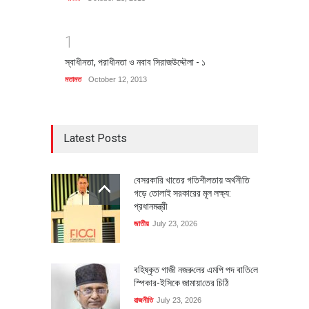
1
স্বাধীনতা, পরাধীনতা ও নবাব সিরাজউদ্দৌলা - ১
মতামত
October 12, 2013
Latest Posts
বেসরকারি খাতের গতিশীলতায় অর্থনীতি
গড়ে তোলাই সরকারের মূল লক্ষ্য:
প্রধানমন্ত্রী
জাতীয়
July 23, 2026
বহিষ্কৃত গাজী নজরু‌লের এম‌পি পদ বা‌তি‌লে
স্পিকার-ইসিকে জামায়া‌তের চি‌ঠি
রাজনীতি
July 23, 2026