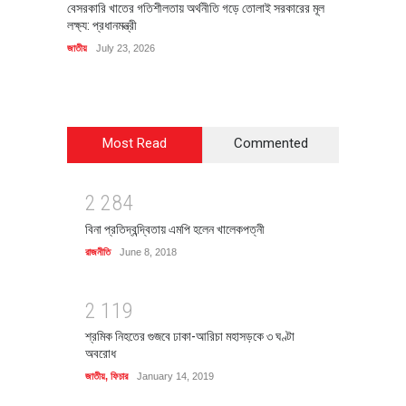
বেসরকারি খাতের গতিশীলতায় অর্থনীতি গড়ে তোলাই সরকারের মূল
বহিষ্কৃত 
লক্ষ্য: প্রধানমন্ত্রী
চি‌ঠি
জাতীয়
July 23, 2026
রাজনীতি
J
Most Read
Commented
2
2
8
4
বিনা প্রতিদ্বন্দ্বিতায় এমপি হলেন খালেকপত্নী
রাজনীতি
June 8, 2018
2
1
1
9
শ্রমিক নিহতের গুজবে ঢাকা-আরিচা মহাসড়কে ৩ ঘণ্টা
অবরোধ
জাতীয়
,
ফিচার
January 14, 2019