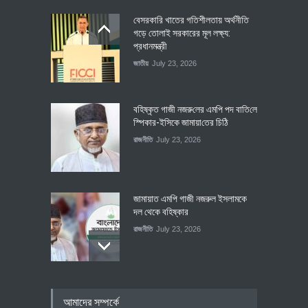
বেসরকারি খাতের গতিশীলতায় অর্থনীতি
গড়ে তোলাই সরকারের মূল লক্ষ্য:
প্রধানমন্ত্রী
জাতীয়
July 23, 2026
বহিষ্কৃত গাজী নজরু‌লের এম‌পি পদ বা‌তি‌লে
স্পিকার-ইসিকে জামায়া‌তের চি‌ঠি
রাজনীতি
July 23, 2026
জামায়াত এমপি গাজী নজরুল ইসলামকে
দল থেকে বহিষ্কার
রাজনীতি
July 23, 2026
৪০০ মিলিয়ন ডলারের বিদেশি বিনিয়োগ
আমাদের সম্পর্কে
বাস্তবায়নের পথে