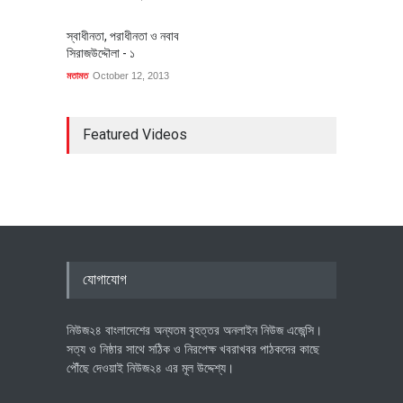
স্বাধীনতা, পরাধীনতা ও নবাব
সিরাজউদ্দৌলা - ১
মতামত
October 12, 2013
Featured Videos
যোগাযোগ
নিউজ২৪ বাংলাদেশের অন্যতম বৃহত্তর অনলাইন নিউজ এজেন্সি।
সত্য ও নিষ্ঠার সাথে সঠিক ও নিরপেক্ষ খবরাখবর পাঠকদের কাছে
পৌঁছে দেওয়াই নিউজ২৪ এর মূল উদ্দেশ্য।