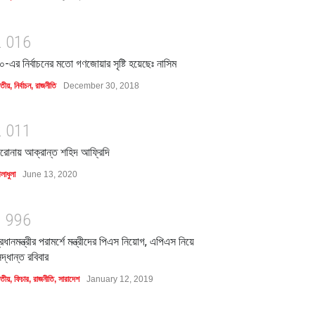
2
0
1
6
০-এর নির্বাচনের মতো গণজোয়ার সৃষ্টি হয়েছেঃ নাসিম
াতীয়
,
নির্বাচন
,
রাজনীতি
December 30, 2018
2
0
1
1
রোনায় আক্রান্ত শহিদ আফ্রিদি
লাধুলা
June 13, 2020
1
9
9
6
্রধানমন্ত্রীর পরামর্শে মন্ত্রীদের পিএস নিয়োগ, এপিএস নিয়ে
িদ্ধান্ত রবিবার
াতীয়
,
ফিচার
,
রাজনীতি
,
সারাদেশ
January 12, 2019