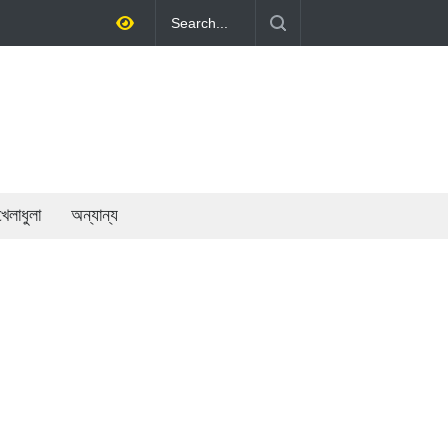
কারি খাতের গতিশীলতায় অর্থনীতি গড়ে তোলাই সরকারের মূল লক্ষ্য: প্রধানমন্ত্রী
খেলাধুলা
অন্যান্য