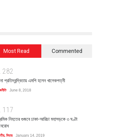
Most Read
Commented
2
2
8
2
িনা প্রতিদ্বন্দ্বিতায় এমপি হলেন খালেকপত্নী
জনীতি
June 8, 2018
2
1
1
7
্রমিক নিহতের গুজবে ঢাকা-আরিচা মহাসড়কে ৩ ঘণ্টা
বরোধ
াতীয়
,
ফিচার
January 14, 2019