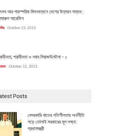
1
ৎসব আর পারস্পরিক মিলনবন্ধনে দেশের উন্নয়ন সম্ভব :
ামারুল আরেফিন
াতীয়
October 23, 2013
1
্বাধীনতা, পরাধীনতা ও নবাব সিরাজউদ্দৌলা - ১
তামত
October 12, 2013
মিলিয়ন ডলারের বিদেশি বিনিয়োগ
বৈশ্বিক প্রতিযোগিতা সক্ষমতা বাড়াতে
atest Posts
বায়নের পথে
পোশাক শিল্পে নতুন উদ্যোগ
ি
July 23, 2026
অর্থনীতি
July 23, 2026
বেসরকারি খাতের গতিশীলতায় অর্থনীতি
গড়ে তোলাই সরকারের মূল লক্ষ্য:
প্রধানমন্ত্রী