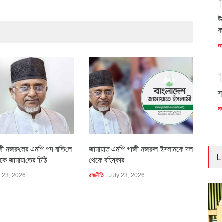
উ
ক
জ
স
ম
জী নজরু‌লের এম‌পি পদ বা‌তি‌লে
জামায়াত এমপি গাজী নজরুল ইসলামকে দল
৪০০ 
L
কে জামায়া‌তের চি‌ঠি
থেকে বহিষ্কার
বাস্ত
y 23, 2026
রাজনীতি
July 23, 2026
অর্থনীত