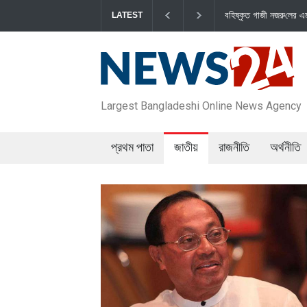
বহিষ্কৃত গাজী নজরু‌লের এম‌পি পদ বা‌তি‌লে স
LATEST
Largest Bangladeshi Online News Agency
প্রথম পাতা
জাতীয়
রাজনীতি
অর্থনীতি