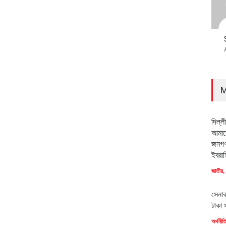
M
দিল্ল
আমাদে
জনগণ
ইবরাহ
জাতীয়
,
সেনাব
টাকা 
অর্থনীত