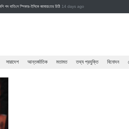
্পিকার-ইসিকে জামায়া‌তের চি‌ঠি
জামায়াত এমপি গাজী নজরুল ইসলামকে দল থেকে বহিষ্কার
14 days ago
বেসর
সারাদেশ
আন্তর্জাতিক
মতামত
তথ্য প্রযুক্তি
বিনোদন