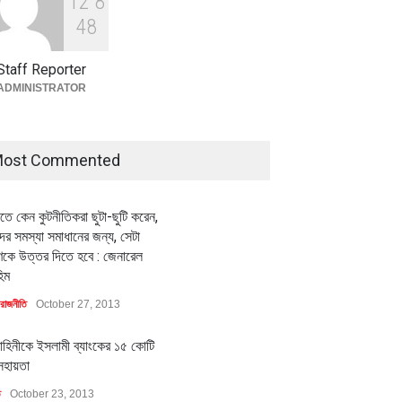
1
2
8
বৈশ্বিক প্রতিযোগিতা সক্ষমতা বাড়াতে
পোশাক শিল্পে নতুন উদ্যোগ
4
8
অর্থনীতি
July 23, 2026
Staff Reporter
ADMINISTRATOR
ost Commented
ীতে কেন কুটনীতিকরা ছুটা-ছুটি করেন,
র সমস্যা সমাধানের জন্য, সেটা
কে উত্তর দিতে হবে : জেনারেল
িম
রাজনীতি
October 27, 2013
াহিনীকে ইসলামী ব্যাংকের ১৫ কোটি
সহায়তা
ি
October 23, 2013