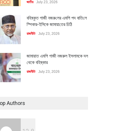
জাতীয়
July 23, 2026
বহিষ্কৃত গাজী নজরু‌লের এম‌পি পদ বা‌তি‌লে
স্পিকার-ইসিকে জামায়া‌তের চি‌ঠি
রাজনীতি
July 23, 2026
জামায়াত এমপি গাজী নজরুল ইসলামকে দল
থেকে বহিষ্কার
রাজনীতি
July 23, 2026
৪০০ মিলিয়ন ডলারের বিদেশি বিনিয়োগ
বাস্তবায়নের পথে
op Authors
অর্থনীতি
July 23, 2026