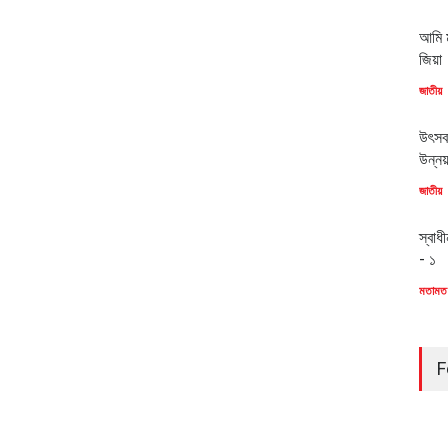
আমি ম
জিয়া
জাতীয়
উৎসব
উন্ন
জাতীয়
স্বাধ
- ১
মতামত
F