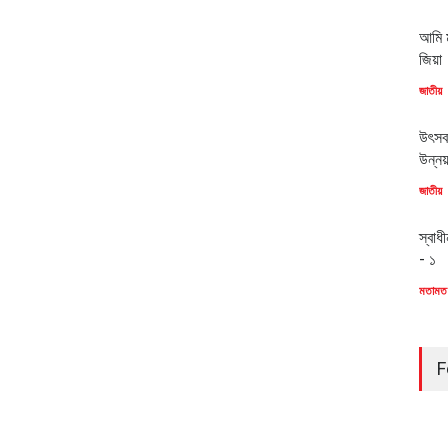
আমি ম
জিয়া
জাতীয়
উৎসব
উন্ন
জাতীয়
স্বাধ
- ১
মতামত
F