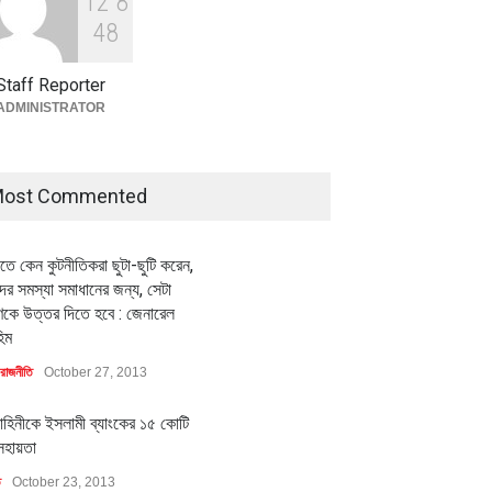
1
2
8
বৈশ্বিক প্রতিযোগিতা সক্ষমতা বাড়াতে
পোশাক শিল্পে নতুন উদ্যোগ
4
8
অর্থনীতি
July 23, 2026
Staff Reporter
ADMINISTRATOR
ost Commented
ীতে কেন কুটনীতিকরা ছুটা-ছুটি করেন,
র সমস্যা সমাধানের জন্য, সেটা
কে উত্তর দিতে হবে : জেনারেল
িম
রাজনীতি
October 27, 2013
াহিনীকে ইসলামী ব্যাংকের ১৫ কোটি
সহায়তা
ি
October 23, 2013