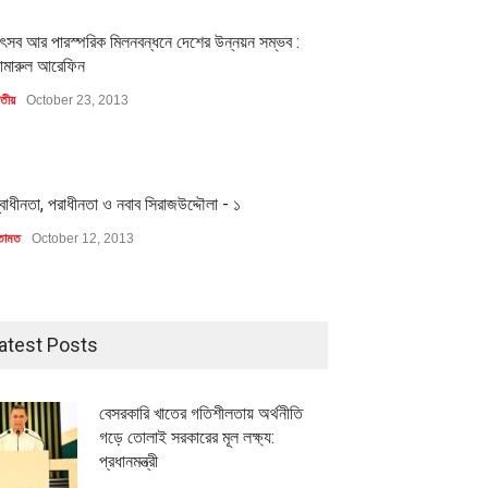
1
ৎসব আর পারস্পরিক মিলনবন্ধনে দেশের উন্নয়ন সম্ভব :
ামারুল আরেফিন
াতীয়
October 23, 2013
1
্বাধীনতা, পরাধীনতা ও নবাব সিরাজউদ্দৌলা - ১
তামত
October 12, 2013
মিলিয়ন ডলারের বিদেশি বিনিয়োগ
বৈশ্বিক প্রতিযোগিতা সক্ষমতা বাড়াতে
atest Posts
বায়নের পথে
পোশাক শিল্পে নতুন উদ্যোগ
ি
July 23, 2026
অর্থনীতি
July 23, 2026
বেসরকারি খাতের গতিশীলতায় অর্থনীতি
গড়ে তোলাই সরকারের মূল লক্ষ্য:
প্রধানমন্ত্রী