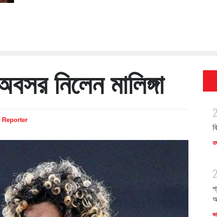
 অবসর নিলেন মালিঙ্গা
f Reporter
ব
রা
শ
অ
জ