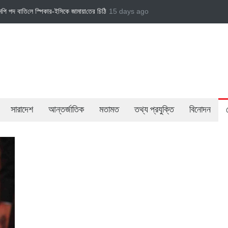
া‌তের চি‌ঠি
জামায়াত এমপি গাজী নজরুল ইসলামকে দল থেকে বহিষ্কার
15 days ago
বেসরকারি খাতের গতিশীল
সারাদেশ
আন্তর্জাতিক
মতামত
তথ্য প্রযুক্তি
বিনোদন