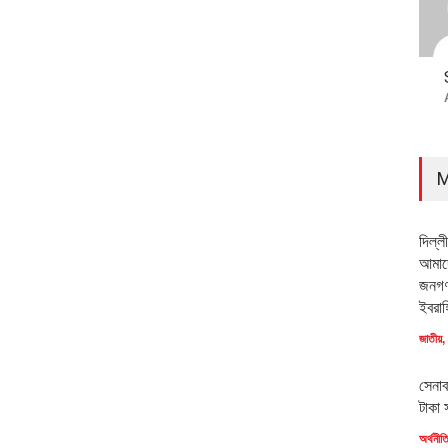
M
দিল্ল
আমাদে
জনগণ
ইবরাহ
জাতীয়
,
সেনাব
টাকা 
অর্থনীত