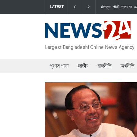
বহিষ্কৃত গাজী নজরু‌লের এম‌পি পদ বা‌তি‌লে স্পিকার-ইসিকে জামায়
LATEST
Largest Bangladeshi Online News Agency
প্রথম পাতা
জাতীয়
রাজনীতি
অর্থনীতি