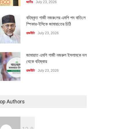
জাতীয়
July 23, 2026
বহিষ্কৃত গাজী নজরু‌লের এম‌পি পদ বা‌তি‌লে
স্পিকার-ইসিকে জামায়া‌তের চি‌ঠি
রাজনীতি
July 23, 2026
জামায়াত এমপি গাজী নজরুল ইসলামকে দল
থেকে বহিষ্কার
রাজনীতি
July 23, 2026
৪০০ মিলিয়ন ডলারের বিদেশি বিনিয়োগ
বাস্তবায়নের পথে
op Authors
অর্থনীতি
July 23, 2026