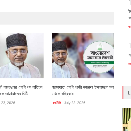
উ
ক
জ
স
ম
জী নজরু‌লের এম‌পি পদ বা‌তি‌লে
জামায়াত এমপি গাজী নজরুল ইসলামকে দল
৪০০ 
L
কে জামায়া‌তের চি‌ঠি
থেকে বহিষ্কার
বাস্ত
y 23, 2026
রাজনীতি
July 23, 2026
অর্থনীত