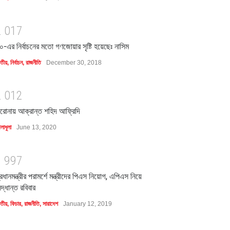
2
0
1
7
০-এর নির্বাচনের মতো গণজোয়ার সৃষ্টি হয়েছেঃ নাসিম
াতীয়
,
নির্বাচন
,
রাজনীতি
December 30, 2018
2
0
1
2
রোনায় আক্রান্ত শহিদ আফ্রিদি
লাধুলা
June 13, 2020
1
9
9
7
্রধানমন্ত্রীর পরামর্শে মন্ত্রীদের পিএস নিয়োগ, এপিএস নিয়ে
িদ্ধান্ত রবিবার
াতীয়
,
ফিচার
,
রাজনীতি
,
সারাদেশ
January 12, 2019