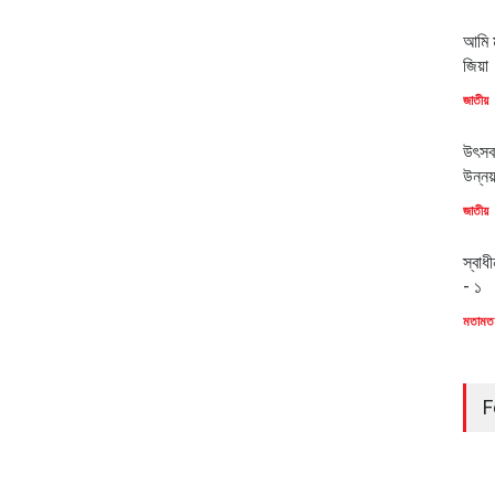
আমি ম
জিয়া
জাতীয়
উৎসব
উন্ন
জাতীয়
স্বাধ
- ১
মতামত
F