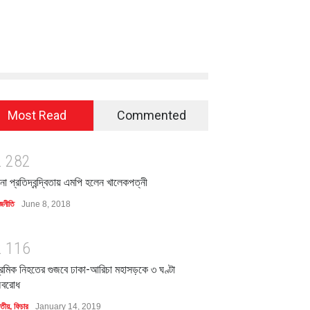
Most Read
Commented
2
2
8
2
িনা প্রতিদ্বন্দ্বিতায় এমপি হলেন খালেকপত্নী
জনীতি
June 8, 2018
2
1
1
6
্রমিক নিহতের গুজবে ঢাকা-আরিচা মহাসড়কে ৩ ঘণ্টা
বরোধ
াতীয়
,
ফিচার
January 14, 2019