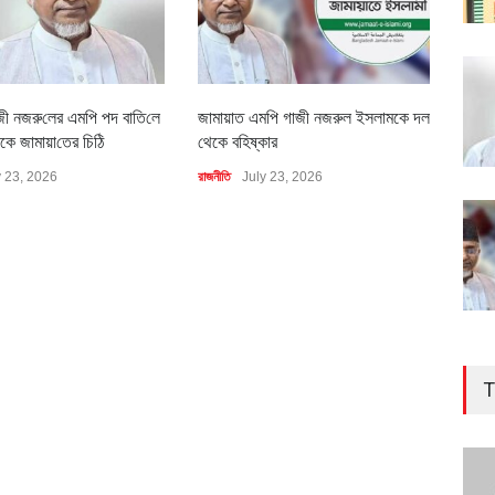
জী নজরু‌লের এম‌পি পদ বা‌তি‌লে
জামায়াত এমপি গাজী নজরুল ইসলামকে দল
৪০০ 
কে জামায়া‌তের চি‌ঠি
থেকে বহিষ্কার
বাস্ত
y 23, 2026
রাজনীতি
July 23, 2026
অর্থনীত
T