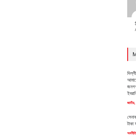
M
দিল্ল
আমাদে
জনগণ
ইবরাহ
জাতীয়
,
সেনাব
টাকা 
অর্থনীত