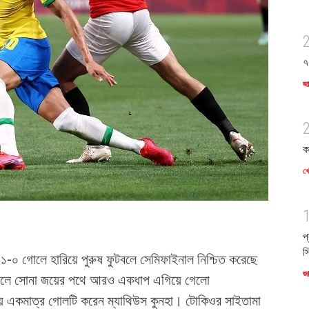
৭
জ
ক
খে
প
স
১-০ গোলে হারিয়ে পুরুষ ফুটবলে সেমিফাইনাল নিশ্চিত করেছে
জ
। ফলে সোনা জয়ের পথে আরও একধাপ এগিয়ে গেলো
ে একমাত্র গোলটি করেন ম্যাথিউস কুনহা। টোকিওর সাইতামা