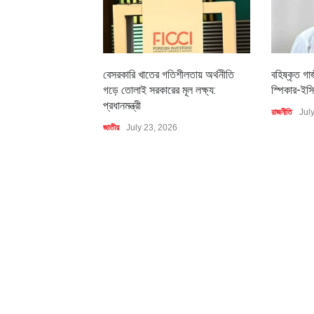
বেসরকারি খাতের গতিশীলতায় অর্থনীতি
বহিষ্কৃত গা
গড়ে তোলাই সরকারের মূল লক্ষ্য:
স্পিকার-ইসি
প্রধানমন্ত্রী
রাজনীতি
Jul
জাতীয়
July 23, 2026