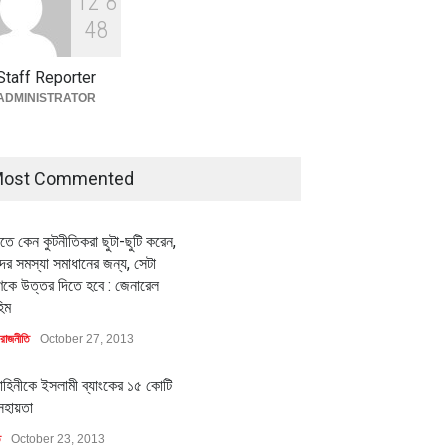
1
2
8
বৈশ্বিক প্রতিযোগিতা সক্ষমতা বাড়াতে
পোশাক শিল্পে নতুন উদ্যোগ
4
8
অর্থনীতি
July 23, 2026
Staff Reporter
ADMINISTRATOR
ost Commented
ীতে কেন কুটনীতিকরা ছুটা-ছুটি করেন,
র সমস্যা সমাধানের জন্য, সেটা
কে উত্তর দিতে হবে : জেনারেল
িম
রাজনীতি
October 27, 2013
াহিনীকে ইসলামী ব্যাংকের ১৫ কোটি
সহায়তা
ি
October 23, 2013