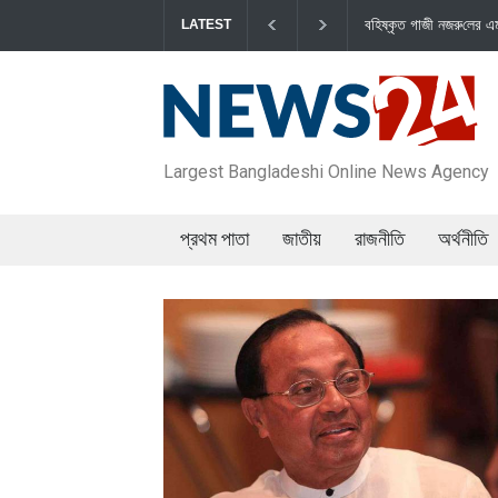
বহিষ্কৃত গাজী নজরু‌লের এম‌পি পদ বা‌তি‌লে স্পিকার-ইসিকে জামায়া‌
LATEST
Largest Bangladeshi Online News Agency
প্রথম পাতা
জাতীয়
রাজনীতি
অর্থনীতি