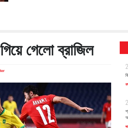
গিয়ে গেলো ব্রাজিল
ter
ব
রা
শ
অ
জ