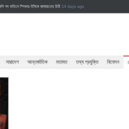
তের চি‌ঠি
জামায়াত এমপি গাজী নজরুল ইসলামকে দল থেকে বহিষ্কার
14 days ago
বেসরকারি খাতের গতিশীলতা
সারাদেশ
আন্তর্জাতিক
মতামত
তথ্য প্রযুক্তি
বিনোদন