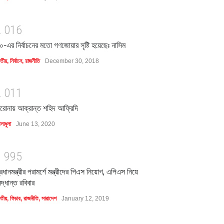
2
0
1
6
০-এর নির্বাচনের মতো গণজোয়ার সৃষ্টি হয়েছেঃ নাসিম
াতীয়
,
নির্বাচন
,
রাজনীতি
December 30, 2018
2
0
1
1
রোনায় আক্রান্ত শহিদ আফ্রিদি
লাধুলা
June 13, 2020
1
9
9
5
্রধানমন্ত্রীর পরামর্শে মন্ত্রীদের পিএস নিয়োগ, এপিএস নিয়ে
িদ্ধান্ত রবিবার
াতীয়
,
ফিচার
,
রাজনীতি
,
সারাদেশ
January 12, 2019