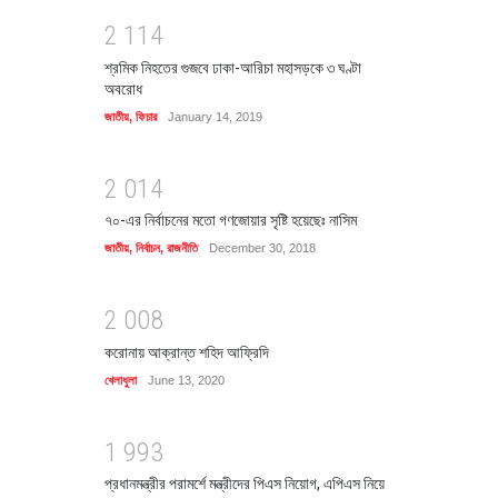
2
1
1
4
শ্রমিক নিহতের গুজবে ঢাকা-আরিচা মহাসড়কে ৩ ঘণ্টা
অবরোধ
জাতীয়
,
ফিচার
January 14, 2019
2
0
1
4
৭০-এর নির্বাচনের মতো গণজোয়ার সৃষ্টি হয়েছেঃ নাসিম
জাতীয়
,
নির্বাচন
,
রাজনীতি
December 30, 2018
2
0
0
8
করোনায় আক্রান্ত শহিদ আফ্রিদি
খেলাধুলা
June 13, 2020
1
9
9
3
প্রধানমন্ত্রীর পরামর্শে মন্ত্রীদের পিএস নিয়োগ, এপিএস নিয়ে