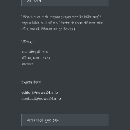
যোগাযোগ
নিউজ২৪ বাংলাদেশের অন্যতম বৃহত্তর অনলাইন নিউজ এজেন্সি।
সত্য ও নিষ্ঠার সাথে সঠিক ও নিরপেক্ষ খবরাখবর পাঠকদের কাছে
পৌঁছে দেওয়াই নিউজ২৪ এর মূল উদ্দেশ্য।
নিউজ ২৪
২৬৮ এলিফ্যান্ট রোড
কাঁটাবন, ঢাকা - ১২০৫
বাংলাদেশ
ই-মেইল ঠিকানা
editor@news24.info
contact@news24.info
আমার সাথে যুক্ত হোন