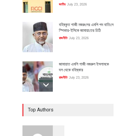
জাতীয়
July 23, 2026
বহিষ্কৃত গাজী নজরু‌লের এম‌পি পদ বা‌তি‌লে
স্পিকার-ইসিকে জামায়া‌তের চি‌ঠি
রাজনীতি
July 23, 2026
জামায়াত এমপি গাজী নজরুল ইসলামকে
দল থেকে বহিষ্কার
রাজনীতি
July 23, 2026
৪০০ মিলিয়ন ডলারের বিদেশি বিনিয়োগ
Top Authors
বাস্তবায়নের পথে
অর্থনীতি
July 23, 2026