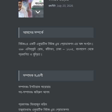
রাজনীতি
July 23, 2026
৪০০ মিলিয়ন ডলারের বিদেশি বিনিয়োগ
আমাদের সম্পর্কে
বাস্তবায়নের পথে
অর্থনীতি
July 23, 2026
নিউজ২৪ একটি একুয়াটিক নিউজ এন্ড প্রোডাকশন এর অঙ্গ সংগঠন।
২৬৮ এলিফ্যান্ট রোড, কাঁটাবন, ঢাকা – ১২০৫, বাংলাদেশ থেকে
প্রকাশিত ও মুদ্রিত।
বৈশ্বিক প্রতিযোগিতা সক্ষমতা বাড়াতে
পোশাক শিল্পে নতুন উদ্যোগ
অর্থনীতি
July 23, 2026
সম্পাদক মণ্ডলী
সম্পাদকঃ ইশতিয়াক সারোয়ার
সহ-সম্পাদকঃ জহিরুল আলম
প্রকাশকঃ মিনহাজুল করিম
তত্ত্বাবধানঃ একুয়াটিক নিউজ এন্ড প্রোডাকশন