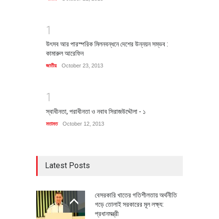
1
উৎসব আর পারস্পরিক মিলনবন্ধনে দেশের উন্নয়ন সম্ভব :
কামারুল আরেফিন
জাতীয়
October 23, 2013
1
স্বাধীনতা, পরাধীনতা ও নবাব সিরাজউদ্দৌলা - ১
মতামত
October 12, 2013
Latest Posts
বেসরকারি খাতের গতিশীলতায় অর্থনীতি
গড়ে তোলাই সরকারের মূল লক্ষ্য:
প্রধানমন্ত্রী