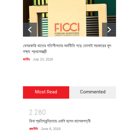
বেসরকারি খাতের গতিশীলতায় অর্থনীতি গড়ে তোলাই সরকারের মূল
বহিষ্কৃত 
লক্ষ্য: প্রধানমন্ত্রী
চি‌ঠি
জাতীয়
July 23, 2026
রাজনীতি
J
Most Read
Commented
2
2
8
0
বিনা প্রতিদ্বন্দ্বিতায় এমপি হলেন খালেকপত্নী
রাজনীতি
June 8, 2018