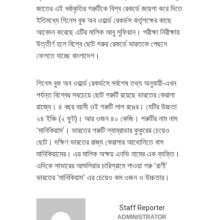
জাতের এই খর্বাকৃতির গরুটিকে বিশ্ব রেকর্ডে জায়গা করে দিতে
ইতিমধ্যে গিনেস বুক অব ওয়ার্ল্ড রেকর্ডস কর্তৃপক্ষের কাছে
আবেদন করেছে এটির মালিক আবু সুফিয়ান। পরীক্ষা নিরীক্ষায়
উত্তীর্ণ হলে বিশ্বে ছোট গরুর রেকর্ডে ভারতকে পেছনে
ফেলতে যাচ্ছে বাংলাদেশ।
গিনেস বুক অব ওয়ার্ল্ড রেকর্ডসে সর্বশেষ তথ্য অনুযায়ী-এখন
পর্যন্ত বিশ্বের সবচেয়ে ছোট গরুটি রয়েছে ভারতের কেরালা
রাজ্যে। ৪ বছর বয়সী ওই গরুটি লাল রঙের। যেটির উচ্চতা
২৪ ইঞ্চি (২ ফুট)। আর ওজন ৪০ কেজি। গরুটির নাম নাম
‘মানিকিয়াম’। ভারতের গরুটি ল্যাব্রাডার কুকুরের চেয়েও
ছোট। দক্ষিণ ভারতের রাজ্য কেরালার আথোলিতে বাস
মানিকিয়ামের। এর মালিক অক্ষয় এনভি নামের এক ব্যক্তি।
এদিকে সাভারের আশুলিয়ার চারিগ্রামে পাওয়া গরু ‘রাণী’
ভারতের ‘মানিকিয়াম’ এর চেয়েও কম ওজন ও উচ্চতার।
Staff Reporter
ADMINISTRATOR