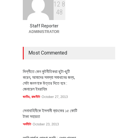
1
2
8
বৈশ্বিক প্রতিযোগিতা সক্ষমতা বাড়াতে
4
8
পোশাক শিল্পে নতুন উদ্যোগ
অর্থনীতি
July 23, 2026
Staff Reporter
ADMINISTRATOR
Most Commented
দিল্লীতে কেন কুটনীতিকরা ছুটা-ছুটি
করেন, আমাদের সমস্যা সমাধানের জন্য,
সেটা জনগণকে উত্তর দিতে হবে :
জেনারেল ইবরাহিম
জাতীয়
,
রাজনীতি
October 27, 2013
সেনাবাহিনীকে ইসলামী ব্যাংকের ১৫ কোটি
টাকা সহায়তা
অর্থনীতি
October 23, 2013
আমি মার্জনা ঘোষণা করছি : বেগম খালেদা