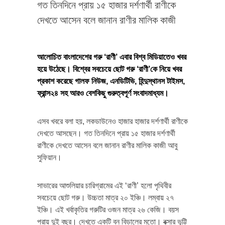
গত তিনদিনে প্রায় ১৫ হাজার দর্শণার্থী রাণীকে
দেখতে আসেন বলে জানান রাণীর মালিক কাজী
আলোচিত বাংলাদেশের গরু ‘রাণী’ এবার বিশ্ব মিডিয়াতেও খবর
হয়ে উঠেছে। বিশ্বের সবচেয়ে ছোট গরু ‘রাণী’কে নিয়ে খবর
প্রকাশ করেছে গালফ নিউজ, এনডিটিভি, হিন্দুস্থানস টাইমস,
ফ্রান্স২৪ সহ আরও বেশকিছু গুরুত্বপূর্ণ সংবাদমাধ্যম।
এসব খবরে বলা হয়, লকডাউনেও হাজার হাজার দর্শণার্থী রাণীকে
দেখতে আসছেন। গত তিনদিনে প্রায় ১৫ হাজার দর্শণার্থী
রাণীকে দেখতে আসেন বলে জানান রাণীর মালিক কাজী আবু
সুফিয়ান।
সাভারের আশুলিয়ার চারিগ্রামের এই ‘রাণী’ হলো পৃথিবীর
সবচেয়ে ছোট গরু। উচ্চতা মাত্র ২০ ইঞ্চি। লম্বায় ২৭
ইঞ্চি। এই খর্বাকৃতির গরুটির ওজন মাত্র ২৬ কেজি। বয়স
প্রায় দুই বছর। দেখতে একটি বন বিড়ালের মতো। বক্সার ভূট্টি