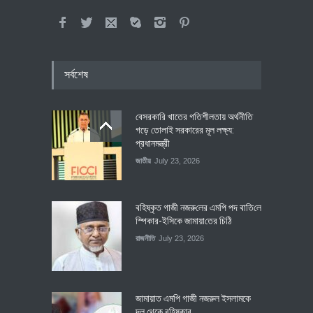
সর্বশেষ
বেসরকারি খাতের গতিশীলতায় অর্থনীতি
গড়ে তোলাই সরকারের মূল লক্ষ্য:
প্রধানমন্ত্রী
জাতীয়
July 23, 2026
বহিষ্কৃত গাজী নজরু‌লের এম‌পি পদ বা‌তি‌লে
স্পিকার-ইসিকে জামায়া‌তের চি‌ঠি
রাজনীতি
July 23, 2026
জামায়াত এমপি গাজী নজরুল ইসলামকে
দল থেকে বহিষ্কার