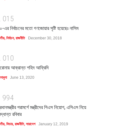
2
0
1
5
০-এর নির্বাচনের মতো গণজোয়ার সৃষ্টি হয়েছেঃ নাসিম
াতীয়
,
নির্বাচন
,
রাজনীতি
December 30, 2018
2
0
1
0
রোনায় আক্রান্ত শহিদ আফ্রিদি
লাধুলা
June 13, 2020
1
9
9
4
্রধানমন্ত্রীর পরামর্শে মন্ত্রীদের পিএস নিয়োগ, এপিএস নিয়ে
িদ্ধান্ত রবিবার
াতীয়
,
ফিচার
,
রাজনীতি
,
সারাদেশ
January 12, 2019