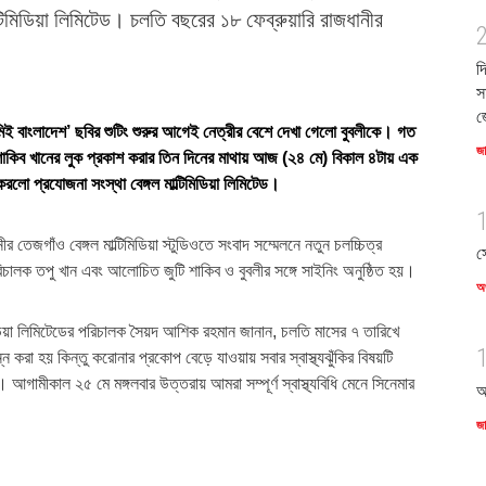
ল্টিমিডিয়া লিমিটেড। চলতি বছরের ১৮ ফেব্রুয়ারি রাজধানীর
দ
স
জ
িই বাংলাদেশ’ ছবির শুটিং শুরুর আগেই নেত্রীর বেশে দেখা গেলো বুবলীকে। গত
জ
েবে শাকিব খানের লুক প্রকাশ করার তিন দিনের মাথায় আজ (২৪ মে) বিকাল ৪টায় এক
 করলো প্রযোজনা সংস্থা বেঙ্গল মাল্টিমিডিয়া লিমিটেড।
 তেজগাঁও বেঙ্গল মাল্টিমিডিয়া স্টুডিওতে সংবাদ সম্মেলনে নতুন চলচ্চিত্র
স
িচালক তপু খান এবং আলোচিত জুটি শাকিব ও বুবলীর সঙ্গে সাইনিং অনুষ্ঠিত হয়।
অর
টিমিডিয়া লিমিটেডের পরিচালক সৈয়দ আশিক রহমান জানান, চলতি মাসের ৭ তারিখে
্ন করা হয় কিন্তু করোনার প্রকোপ বেড়ে যাওয়ায় সবার স্বাস্থ্যঝুঁকির বিষয়টি
। আগামীকাল ২৫ মে মঙ্গলবার উত্তরায় আমরা সম্পূর্ণ স্বাস্থ্যবিধি মেনে সিনেমার
আ
জ