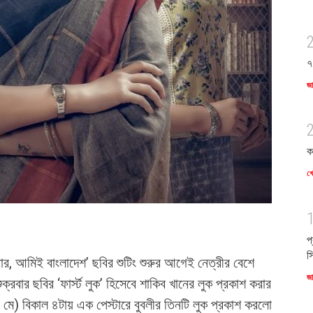
৭
জ
ক
খে
প
স
ার, আমিই বাংলাদেশ’ ছবির শুটিং শুরুর আগেই নেত্রীর বেশে
জ
্রবার ছবির ‘ফার্স্ট লুক’ হিসেবে শাকিব খানের লুক প্রকাশ করার
মে) বিকাল ৪টায় এক পেস্টারে বুবলীর তিনটি লুক প্রকাশ করলো