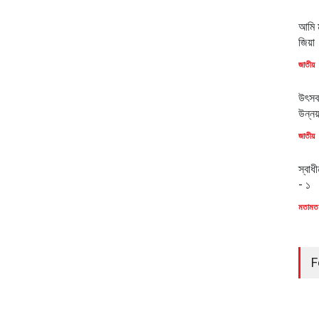
আমি ম
জিয়া
জাতীয়
উৎসব
উন্ন
জাতীয়
স্বাধ
- ১
মতামত
F