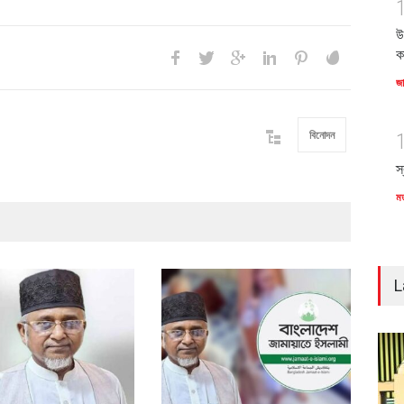
উ
ক
জ
বিনোদন
স
ম
L