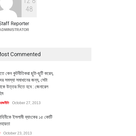
1
2
8
বৈশ্বিক প্রতিযোগিতা সক্ষমতা বাড়াতে
পোশাক শিল্পে নতুন উদ্যোগ
4
8
অর্থনীতি
July 23, 2026
Staff Reporter
ADMINISTRATOR
ost Commented
ীতে কেন কুটনীতিকরা ছুটা-ছুটি করেন,
র সমস্যা সমাধানের জন্য, সেটা
কে উত্তর দিতে হবে : জেনারেল
িম
রাজনীতি
October 27, 2013
াহিনীকে ইসলামী ব্যাংকের ১৫ কোটি
সহায়তা
ি
October 23, 2013