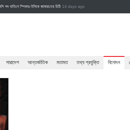
ি
জামায়াত এমপি গাজী নজরুল ইসলামকে দল থেকে বহিষ্কার
14 days ago
বেসরকারি খাতের গতিশীলতায় অর্থনী
সারাদেশ
আন্তর্জাতিক
মতামত
তথ্য প্রযুক্তি
বিনোদন