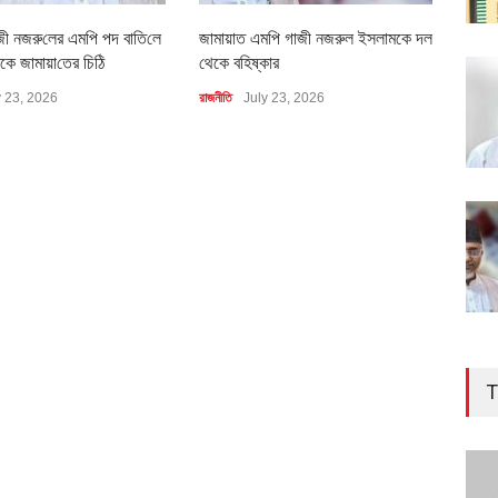
জী নজরু‌লের এম‌পি পদ বা‌তি‌লে
জামায়াত এমপি গাজী নজরুল ইসলামকে দল
৪০০ 
কে জামায়া‌তের চি‌ঠি
থেকে বহিষ্কার
বাস্ত
y 23, 2026
রাজনীতি
July 23, 2026
অর্থনীত
T