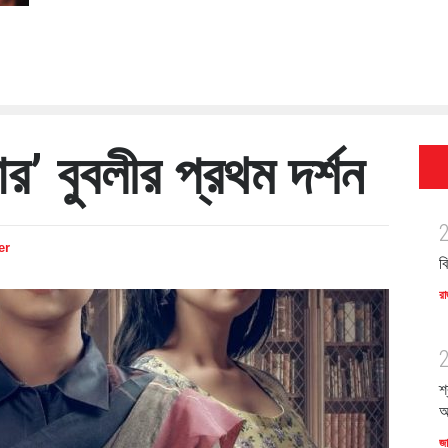
র’ বুবলীর প্রথম দর্শন
er
ব
রা
শ
অ
জ