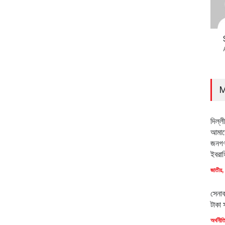
M
দিল্ল
আমাদে
জনগণ
ইবরাহ
জাতীয়
,
সেনাব
টাকা 
অর্থনীত