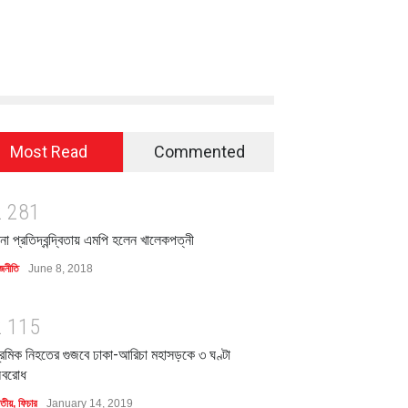
Most Read
Commented
2
2
8
1
িনা প্রতিদ্বন্দ্বিতায় এমপি হলেন খালেকপত্নী
জনীতি
June 8, 2018
2
1
1
5
্রমিক নিহতের গুজবে ঢাকা-আরিচা মহাসড়কে ৩ ঘণ্টা
বরোধ
াতীয়
,
ফিচার
January 14, 2019