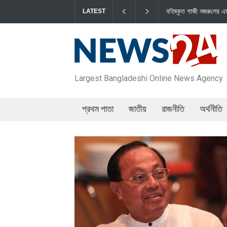
বহিষ্কৃত গাজী নজরু‌লের এম‌পি পদ বা‌তি‌লে স্পিকার-ইসিকে জামায়া‌তের চি‌ঠ
LATEST
Largest Bangladeshi Online News Agency
প্রথম পাতা
জাতীয়
রাজনীতি
অর্থনীতি