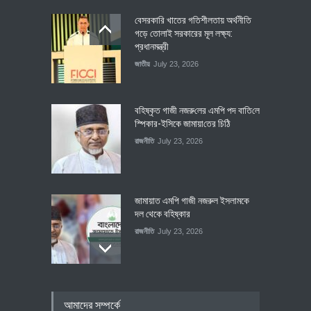
বেসরকারি খাতের গতিশীলতায় অর্থনীতি
গড়ে তোলাই সরকারের মূল লক্ষ্য:
প্রধানমন্ত্রী
জাতীয়
July 23, 2026
বহিষ্কৃত গাজী নজরু‌লের এম‌পি পদ বা‌তি‌লে
স্পিকার-ইসিকে জামায়া‌তের চি‌ঠি
রাজনীতি
July 23, 2026
জামায়াত এমপি গাজী নজরুল ইসলামকে
দল থেকে বহিষ্কার
রাজনীতি
July 23, 2026
৪০০ মিলিয়ন ডলারের বিদেশি বিনিয়োগ
আমাদের সম্পর্কে
বাস্তবায়নের পথে