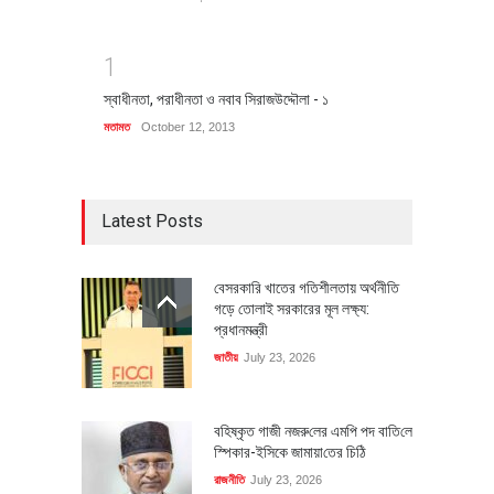
1
স্বাধীনতা, পরাধীনতা ও নবাব সিরাজউদ্দৌলা - ১
মতামত
October 12, 2013
Latest Posts
বেসরকারি খাতের গতিশীলতায় অর্থনীতি
গড়ে তোলাই সরকারের মূল লক্ষ্য:
প্রধানমন্ত্রী
জাতীয়
July 23, 2026
বহিষ্কৃত গাজী নজরু‌লের এম‌পি পদ বা‌তি‌লে
স্পিকার-ইসিকে জামায়া‌তের চি‌ঠি
রাজনীতি
July 23, 2026