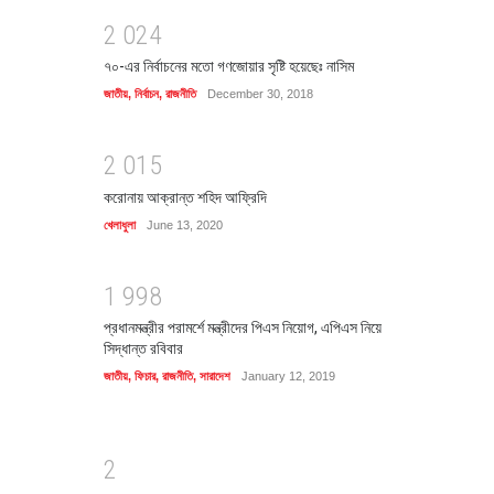
2
0
2
4
৭০-এর নির্বাচনের মতো গণজোয়ার সৃষ্টি হয়েছেঃ নাসিম
জাতীয়
,
নির্বাচন
,
রাজনীতি
December 30, 2018
2
0
1
5
করোনায় আক্রান্ত শহিদ আফ্রিদি
খেলাধুলা
June 13, 2020
1
9
9
8
প্রধানমন্ত্রীর পরামর্শে মন্ত্রীদের পিএস নিয়োগ, এপিএস নিয়ে
সিদ্ধান্ত রবিবার
জাতীয়
,
ফিচার
,
রাজনীতি
,
সারাদেশ
January 12, 2019
2