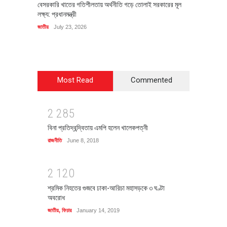
বেসরকারি খাতের গতিশীলতায় অর্থনীতি গড়ে তোলাই সরকারের মূল
বহিষ্কৃত 
লক্ষ্য: প্রধানমন্ত্রী
চি‌ঠি
জাতীয়
July 23, 2026
রাজনীতি
J
Most Read
Commented
2
2
8
5
বিনা প্রতিদ্বন্দ্বিতায় এমপি হলেন খালেকপত্নী
রাজনীতি
June 8, 2018
2
1
2
0
শ্রমিক নিহতের গুজবে ঢাকা-আরিচা মহাসড়কে ৩ ঘণ্টা
অবরোধ
জাতীয়
,
ফিচার
January 14, 2019