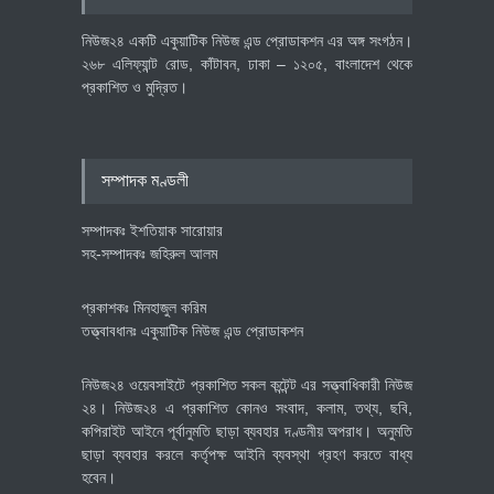
অর্থনীতি
July 23, 2026
নিউজ২৪ একটি একুয়াটিক নিউজ এন্ড প্রোডাকশন এর অঙ্গ সংগঠন।
২৬৮ এলিফ্যান্ট রোড, কাঁটাবন, ঢাকা – ১২০৫, বাংলাদেশ থেকে
প্রকাশিত ও মুদ্রিত।
বৈশ্বিক প্রতিযোগিতা সক্ষমতা বাড়াতে
পোশাক শিল্পে নতুন উদ্যোগ
অর্থনীতি
July 23, 2026
সম্পাদক মণ্ডলী
সম্পাদকঃ ইশতিয়াক সারোয়ার
সহ-সম্পাদকঃ জহিরুল আলম
প্রকাশকঃ মিনহাজুল করিম
তত্ত্বাবধানঃ একুয়াটিক নিউজ এন্ড প্রোডাকশন
নিউজ২৪ ওয়েবসাইটে প্রকাশিত সকল কন্টেন্ট এর সত্ত্বাধিকারী নিউজ
২৪। নিউজ২৪ এ প্রকাশিত কোনও সংবাদ, কলাম, তথ্য, ছবি,
কপিরাইট আইনে পূর্বানুমতি ছাড়া ব্যবহার দণ্ডনীয় অপরাধ। অনুমতি
ছাড়া ব্যবহার করলে কর্তৃপক্ষ আইনি ব্যবস্থা গ্রহণ করতে বাধ্য
হবেন।