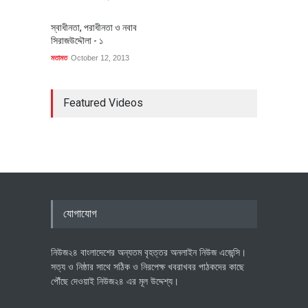
স্বাধীনতা, পরাধীনতা ও নবাব
সিরাজউদ্দৌলা - ১
মতামত
October 12, 2013
Featured Videos
যোগাযোগ
নিউজ২৪ বাংলাদেশের অন্যতম বৃহত্তর অনলাইন নিউজ এজেন্সি।
সত্য ও নিষ্ঠার সাথে সঠিক ও নিরপেক্ষ খবরাখবর পাঠকদের কাছে
পৌঁছে দেওয়াই নিউজ২৪ এর মূল উদ্দেশ্য।