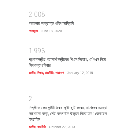
2
0
0
8
করোনায় আক্রান্ত শহিদ আফ্রিদি
খেলাধুলা
June 13, 2020
1
9
9
3
প্রধানমন্ত্রীর পরামর্শে মন্ত্রীদের পিএস নিয়োগ, এপিএস নিয়ে
সিদ্ধান্ত রবিবার
জাতীয়
,
ফিচার
,
রাজনীতি
,
সারাদেশ
January 12, 2019
2
দিল্লীতে কেন কুটনীতিকরা ছুটা-ছুটি করেন, আমাদের সমস্যা
সমাধানের জন্য, সেটা জনগণকে উত্তর দিতে হবে : জেনারেল
ইবরাহিম
জাতীয়
,
রাজনীতি
October 27, 2013