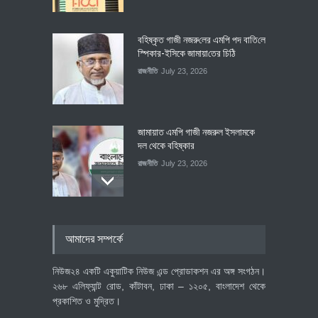
বহিষ্কৃত গাজী নজরু‌লের এম‌পি পদ বা‌তি‌লে
স্পিকার-ইসিকে জামায়া‌তের চি‌ঠি
রাজনীতি
July 23, 2026
জামায়াত এমপি গাজী নজরুল ইসলামকে
দল থেকে বহিষ্কার
রাজনীতি
July 23, 2026
৪০০ মিলিয়ন ডলারের বিদেশি বিনিয়োগ
আমাদের সম্পর্কে
বাস্তবায়নের পথে
অর্থনীতি
July 23, 2026
নিউজ২৪ একটি একুয়াটিক নিউজ এন্ড প্রোডাকশন এর অঙ্গ সংগঠন।
২৬৮ এলিফ্যান্ট রোড, কাঁটাবন, ঢাকা – ১২০৫, বাংলাদেশ থেকে
প্রকাশিত ও মুদ্রিত।
বৈশ্বিক প্রতিযোগিতা সক্ষমতা বাড়াতে