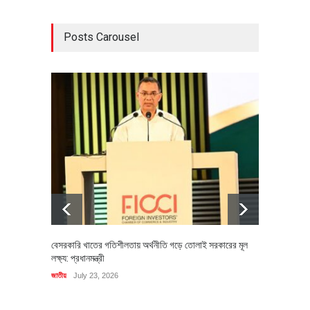
Posts Carousel
বেসরকারি খাতের গতিশীলতায় অর্থনীতি গড়ে তোলাই সরকারের মূল
বহিষ্কৃত 
লক্ষ্য: প্রধানমন্ত্রী
চি‌ঠি
জাতীয়
July 23, 2026
রাজনীতি
J