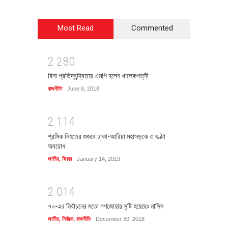
Most Read
Commented
2
2
8
0
বিনা প্রতিদ্বন্দ্বিতায় এমপি হলেন খালেকপত্নী
রাজনীতি
June 8, 2018
2
1
1
4
শ্রমিক নিহতের গুজবে ঢাকা-আরিচা মহাসড়কে ৩ ঘণ্টা
অবরোধ
জাতীয়
,
ফিচার
January 14, 2019
2
0
1
4
৭০-এর নির্বাচনের মতো গণজোয়ার সৃষ্টি হয়েছেঃ নাসিম
জাতীয়
,
নির্বাচন
,
রাজনীতি
December 30, 2018