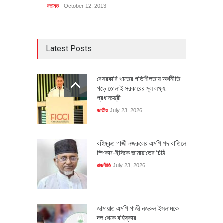
মতামত
October 12, 2013
Latest Posts
বেসরকারি খাতের গতিশীলতায় অর্থনীতি
গড়ে তোলাই সরকারের মূল লক্ষ্য:
প্রধানমন্ত্রী
জাতীয়
July 23, 2026
বহিষ্কৃত গাজী নজরু‌লের এম‌পি পদ বা‌তি‌লে
স্পিকার-ইসিকে জামায়া‌তের চি‌ঠি
রাজনীতি
July 23, 2026
জামায়াত এমপি গাজী নজরুল ইসলামকে
দল থেকে বহিষ্কার