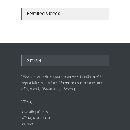
Featured Videos
যোগাযোগ
নিউজ২৪ বাংলাদেশের অন্যতম বৃহত্তর অনলাইন নিউজ এজেন্সি।
সত্য ও নিষ্ঠার সাথে সঠিক ও নিরপেক্ষ খবরাখবর পাঠকদের কাছে
পৌঁছে দেওয়াই নিউজ২৪ এর মূল উদ্দেশ্য।
নিউজ ২৪
২৬৮ এলিফ্যান্ট রোড
কাঁটাবন, ঢাকা - ১২০৫
বাংলাদেশ