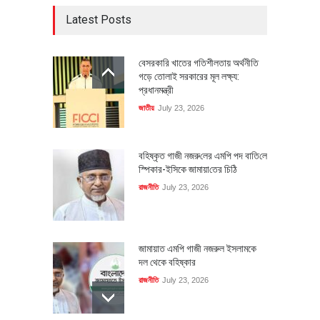
Latest Posts
বেসরকারি খাতের গতিশীলতায় অর্থনীতি
গড়ে তোলাই সরকারের মূল লক্ষ্য:
প্রধানমন্ত্রী
জাতীয়
July 23, 2026
বহিষ্কৃত গাজী নজরু‌লের এম‌পি পদ বা‌তি‌লে
স্পিকার-ইসিকে জামায়া‌তের চি‌ঠি
রাজনীতি
July 23, 2026
জামায়াত এমপি গাজী নজরুল ইসলামকে
দল থেকে বহিষ্কার
রাজনীতি
July 23, 2026