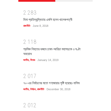
2
2
8
3
বিনা প্রতিদ্বন্দ্বিতায় এমপি হলেন খালেকপত্নী
রাজনীতি
June 8, 2018
2
1
1
8
শ্রমিক নিহতের গুজবে ঢাকা-আরিচা মহাসড়কে ৩ ঘণ্টা
অবরোধ
জাতীয়
,
ফিচার
January 14, 2019
2
0
1
7
৭০-এর নির্বাচনের মতো গণজোয়ার সৃষ্টি হয়েছেঃ নাসিম
জাতীয়
,
নির্বাচন
,
রাজনীতি
December 30, 2018
2
0
1
2