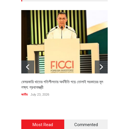
বেসরকারি খাতের গতিশীলতায় অর্থনীতি গড়ে তোলাই সরকারের মূল
বহিষ্কৃত 
লক্ষ্য: প্রধানমন্ত্রী
চি‌ঠি
জাতীয়
July 23, 2026
রাজনীতি
J
Most Read
Commented