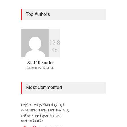
৪০০ মিলিয়ন ডলারের বিদেশি বিনিয়োগ
Top Authors
বাস্তবায়নের পথে
অর্থনীতি
July 23, 2026
1
2
8
বৈশ্বিক প্রতিযোগিতা সক্ষমতা বাড়াতে
4
8
পোশাক শিল্পে নতুন উদ্যোগ
অর্থনীতি
July 23, 2026
Staff Reporter
ADMINISTRATOR
Most Commented
দিল্লীতে কেন কুটনীতিকরা ছুটা-ছুটি
করেন, আমাদের সমস্যা সমাধানের জন্য,
সেটা জনগণকে উত্তর দিতে হবে :
জেনারেল ইবরাহিম