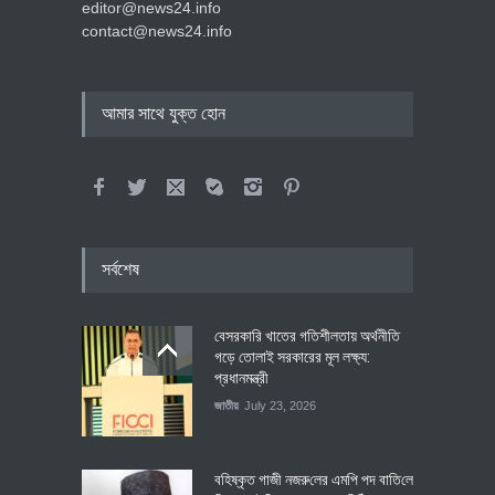
editor@news24.info
contact@news24.info
আমার সাথে যুক্ত হোন
সর্বশেষ
বেসরকারি খাতের গতিশীলতায় অর্থনীতি
গড়ে তোলাই সরকারের মূল লক্ষ্য:
প্রধানমন্ত্রী
জাতীয়
July 23, 2026
বহিষ্কৃত গাজী নজরু‌লের এম‌পি পদ বা‌তি‌লে