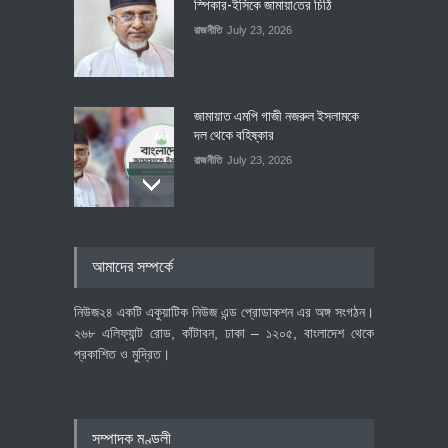
স্পিকার-ইসিকে জামায়া‌তের চি‌ঠি
রাজনীতি
July 23, 2026
জামায়াত এমপি গাজী নজরুল ইসলামকে
দল থেকে বহিষ্কার
রাজনীতি
July 23, 2026
৪০০ মিলিয়ন ডলারের বিদেশি বিনিয়োগ
আমাদের সম্পর্কে
বাস্তবায়নের পথে
অর্থনীতি
July 23, 2026
নিউজ২৪ একটি একুয়াটিক নিউজ এন্ড প্রোডাকশন এর অঙ্গ সংগঠন।
২৬৮ এলিফ্যান্ট রোড, কাঁটাবন, ঢাকা – ১২০৫, বাংলাদেশ থেকে
প্রকাশিত ও মুদ্রিত।
বৈশ্বিক প্রতিযোগিতা সক্ষমতা বাড়াতে
পোশাক শিল্পে নতুন উদ্যোগ
অর্থনীতি
July 23, 2026
সম্পাদক মণ্ডলী