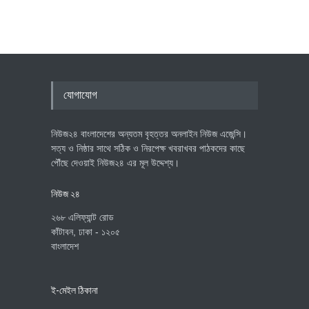
যোগাযোগ
নিউজ২৪ বাংলাদেশের অন্যতম বৃহত্তর অনলাইন নিউজ এজেন্সি।
সত্য ও নিষ্ঠার সাথে সঠিক ও নিরপেক্ষ খবরাখবর পাঠকদের কাছে
পৌঁছে দেওয়াই নিউজ২৪ এর মূল উদ্দেশ্য।
নিউজ ২৪
২৬৮ এলিফ্যান্ট রোড
কাঁটাবন, ঢাকা - ১২০৫
বাংলাদেশ
ই-মেইল ঠিকানা