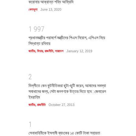
করোনায় আক্রান্ত শহিদ আফ্রিদি
খেলাধুলা
June 13, 2020
1
9
9
7
প্রধানমন্ত্রীর পরামর্শে মন্ত্রীদের পিএস নিয়োগ, এপিএস নিয়ে
সিদ্ধান্ত রবিবার
জাতীয়
,
ফিচার
,
রাজনীতি
,
সারাদেশ
January 12, 2019
2
দিল্লীতে কেন কুটনীতিকরা ছুটা-ছুটি করেন, আমাদের সমস্যা
সমাধানের জন্য, সেটা জনগণকে উত্তর দিতে হবে : জেনারেল
ইবরাহিম
জাতীয়
,
রাজনীতি
October 27, 2013
1
সেনাবাহিনীকে ইসলামী ব্যাংকের ১৫ কোটি টাকা সহায়তা