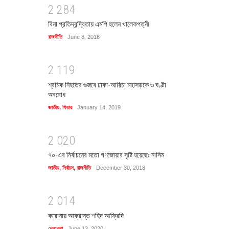
2
2
8
4
বিনা প্রতিদ্বন্দ্বিতায় এমপি হলেন খালেকপত্নী
রাজনীতি
June 8, 2018
2
1
1
9
শ্রমিক নিহতের গুজবে ঢাকা-আরিচা মহাসড়কে ৩ ঘণ্টা
অবরোধ
জাতীয়
,
ফিচার
January 14, 2019
2
0
2
0
৭০-এর নির্বাচনের মতো গণজোয়ার সৃষ্টি হয়েছেঃ নাসিম
জাতীয়
,
নির্বাচন
,
রাজনীতি
December 30, 2018
2
0
1
4
করোনায় আক্রান্ত শহিদ আফ্রিদি
খেলাধুলা
June 13, 2020