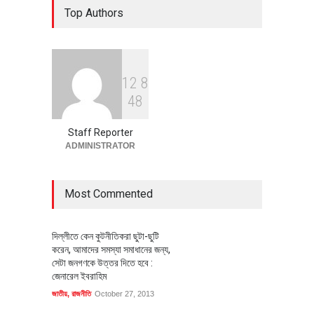
Top Authors
বাস্তবায়নের পথে
অর্থনীতি
July 23, 2026
1
2
8
বৈশ্বিক প্রতিযোগিতা সক্ষমতা বাড়াতে
4
8
পোশাক শিল্পে নতুন উদ্যোগ
অর্থনীতি
July 23, 2026
Staff Reporter
ADMINISTRATOR
Most Commented
দিল্লীতে কেন কুটনীতিকরা ছুটা-ছুটি
করেন, আমাদের সমস্যা সমাধানের জন্য,
সেটা জনগণকে উত্তর দিতে হবে :
জেনারেল ইবরাহিম
জাতীয়
,
রাজনীতি
October 27, 2013