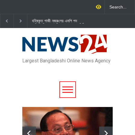
জামায়াত এমপি গাজী নজরুল ইসলামকে
বেসরকারি খাতের গতিশীলতায় অর
দল থেকে বহিষ্কার
গড়ে তোলাই সরকারের মূল লক্ষ্য
প্রধানমন্ত্রী
Largest Bangladeshi Online News Agency