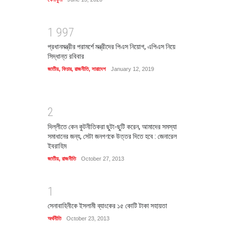
1
9
9
7
প্রধানমন্ত্রীর পরামর্শে মন্ত্রীদের পিএস নিয়োগ, এপিএস নিয়ে
সিদ্ধান্ত রবিবার
জাতীয়
,
ফিচার
,
রাজনীতি
,
সারাদেশ
January 12, 2019
2
দিল্লীতে কেন কুটনীতিকরা ছুটা-ছুটি করেন, আমাদের সমস্যা
সমাধানের জন্য, সেটা জনগণকে উত্তর দিতে হবে : জেনারেল
ইবরাহিম
জাতীয়
,
রাজনীতি
October 27, 2013
1
সেনাবাহিনীকে ইসলামী ব্যাংকের ১৫ কোটি টাকা সহায়তা
অর্থনীতি
October 23, 2013