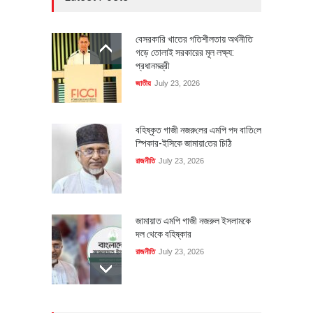
বেসরকারি খাতের গতিশীলতায় অর্থনীতি
গড়ে তোলাই সরকারের মূল লক্ষ্য:
প্রধানমন্ত্রী
জাতীয়
July 23, 2026
বহিষ্কৃত গাজী নজরু‌লের এম‌পি পদ বা‌তি‌লে
স্পিকার-ইসিকে জামায়া‌তের চি‌ঠি
রাজনীতি
July 23, 2026
জামায়াত এমপি গাজী নজরুল ইসলামকে
দল থেকে বহিষ্কার
রাজনীতি
July 23, 2026
৪০০ মিলিয়ন ডলারের বিদেশি বিনিয়োগ