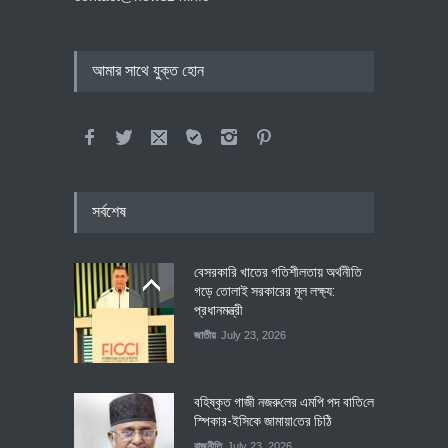
আমার সাথে যুক্ত হোন
সর্বশেষ
বেসরকারি খাতের গতিশীলতায় অর্থনীতি
গড়ে তোলাই সরকারের মূল লক্ষ্য:
প্রধানমন্ত্রী
জাতীয়
July 23, 2026
বহিষ্কৃত গাজী নজরু‌লের এম‌পি পদ বা‌তি‌লে
স্পিকার-ইসিকে জামায়া‌তের চি‌ঠি
রাজনীতি
July 23, 2026