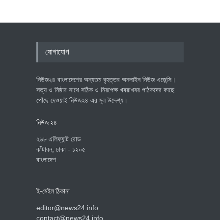
যোগাযোগ
নিউজ২৪ বাংলাদেশের অন্যতম বৃহত্তর অনলাইন নিউজ এজেন্সি।
সত্য ও নিষ্ঠার সাথে সঠিক ও নিরপেক্ষ খবরাখবর পাঠকদের কাছে
পৌঁছে দেওয়াই নিউজ২৪ এর মূল উদ্দেশ্য।
নিউজ ২৪
২৬৮ এলিফ্যান্ট রোড
কাঁটাবন, ঢাকা - ১২০৫
বাংলাদেশ
ই-মেইল ঠিকানা
editor@news24.info
contact@news24.info