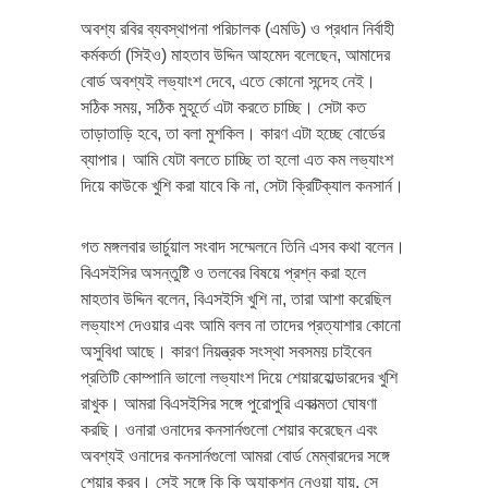
অবশ্য রবির ব্যবস্থাপনা পরিচালক (এমডি) ও প্রধান নির্বাহী
কর্মকর্তা (সিইও) মাহতাব উদ্দিন আহমেদ বলেছেন, আমাদের
বোর্ড অবশ্যই লভ্যাংশ দেবে, এতে কোনো সন্দেহ নেই।
সঠিক সময়, সঠিক মুহূর্তে এটা করতে চাচ্ছি। সেটা কত
তাড়াতাড়ি হবে, তা বলা মুশকিল। কারণ এটা হচ্ছে বোর্ডের
ব্যাপার। আমি যেটা বলতে চাচ্ছি তা হলো এত কম লভ্যাংশ
দিয়ে কাউকে খুশি করা যাবে কি না, সেটা ক্রিটিক্যাল কনসার্ন।
গত মঙ্গলবার ভার্চুয়াল সংবাদ সম্মেলনে তিনি এসব কথা বলেন।
বিএসইসির অসন্তুষ্টি ও তলবের বিষয়ে প্রশ্ন করা হলে
মাহতাব উদ্দিন বলেন, বিএসইসি খুশি না, তারা আশা করেছিল
লভ্যাংশ দেওয়ার এবং আমি বলব না তাদের প্রত্যাশার কোনো
অসুবিধা আছে। কারণ নিয়ন্ত্রক সংস্থা সবসময় চাইবেন
প্রতিটি কোম্পানি ভালো লভ্যাংশ দিয়ে শেয়ারহোল্ডারদের খুশি
রাখুক। আমরা বিএসইসির সঙ্গে পুরোপুরি একাত্মতা ঘোষণা
করছি। ওনারা ওনাদের কনসার্নগুলো শেয়ার করেছেন এবং
অবশ্যই ওনাদের কনসার্নগুলো আমরা বোর্ড মেম্বারদের সঙ্গে
শেয়ার করব। সেই সঙ্গে কি কি অ্যাকশন নেওয়া যায়, সে