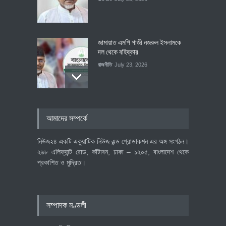
জামায়াত এমপি গাজী নজরুল ইসলামকে
দল থেকে বহিষ্কার
রাজনীতি
July 23, 2026
৪০০ মিলিয়ন ডলারের বিদেশি বিনিয়োগ
আমাদের সম্পর্কে
বাস্তবায়নের পথে
অর্থনীতি
July 23, 2026
নিউজ২৪ একটি একুয়াটিক নিউজ এন্ড প্রোডাকশন এর অঙ্গ সংগঠন।
২৬৮ এলিফ্যান্ট রোড, কাঁটাবন, ঢাকা – ১২০৫, বাংলাদেশ থেকে
প্রকাশিত ও মুদ্রিত।
বৈশ্বিক প্রতিযোগিতা সক্ষমতা বাড়াতে
পোশাক শিল্পে নতুন উদ্যোগ
অর্থনীতি
July 23, 2026
সম্পাদক মণ্ডলী