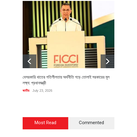
বেসরকারি খাতের গতিশীলতায় অর্থনীতি গড়ে তোলাই সরকারের মূল
বহিষ্কৃত 
লক্ষ্য: প্রধানমন্ত্রী
চি‌ঠি
জাতীয়
July 23, 2026
রাজনীতি
J
Most Read
Commented