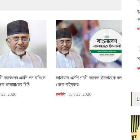
উ
ক
জ
স
ম
জী নজরু‌লের এম‌পি পদ বা‌তি‌লে
জামায়াত এমপি গাজী নজরুল ইসলামকে দল
৪০০ 
কে জামায়া‌তের চি‌ঠি
থেকে বহিষ্কার
বাস্ত
y 23, 2026
রাজনীতি
July 23, 2026
অর্থনীত
L