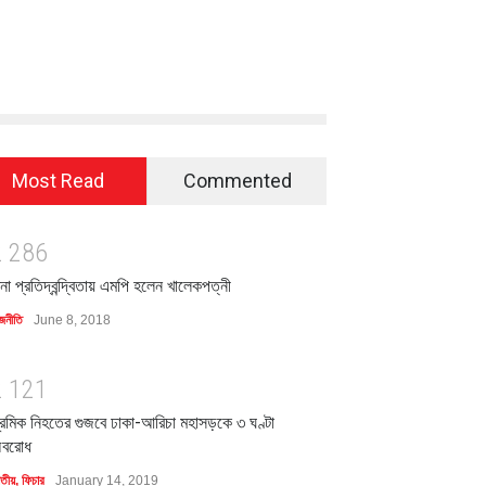
Most Read
Commented
2
2
8
6
িনা প্রতিদ্বন্দ্বিতায় এমপি হলেন খালেকপত্নী
জনীতি
June 8, 2018
2
1
2
1
্রমিক নিহতের গুজবে ঢাকা-আরিচা মহাসড়কে ৩ ঘণ্টা
বরোধ
াতীয়
,
ফিচার
January 14, 2019