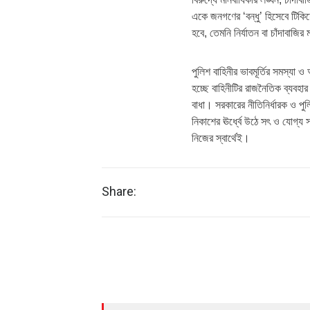
একে জনগণের ‘বন্ধু’ হিসেবে টিকি
হবে, তেমনি নির্যাতন বা চাঁদাবাজির
পুলিশ বাহিনীর ভাবমূর্তির সমস্য
হচ্ছে বাহিনীটির রাজনৈতিক ব্যবহ
বাধা। সরকারের নীতিনির্ধারক ও পু
নিকাশের ঊর্ধ্বে উঠে সৎ ও যোগ্য স
নিজের স্বার্থেই।
Share: