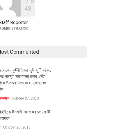
1
2
8
বৈশ্বিক প্রতিযোগিতা সক্ষমতা বাড়াতে
পোশাক শিল্পে নতুন উদ্যোগ
4
8
অর্থনীতি
July 23, 2026
Staff Reporter
ADMINISTRATOR
ost Commented
ীতে কেন কুটনীতিকরা ছুটা-ছুটি করেন,
র সমস্যা সমাধানের জন্য, সেটা
কে উত্তর দিতে হবে : জেনারেল
িম
রাজনীতি
October 27, 2013
াহিনীকে ইসলামী ব্যাংকের ১৫ কোটি
সহায়তা
ি
October 23, 2013