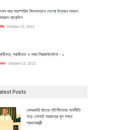
1
ৎসব আর পারস্পরিক মিলনবন্ধনে দেশের উন্নয়ন সম্ভব :
ামারুল আরেফিন
াতীয়
October 23, 2013
1
্বাধীনতা, পরাধীনতা ও নবাব সিরাজউদ্দৌলা - ১
তামত
October 12, 2013
মিলিয়ন ডলারের বিদেশি বিনিয়োগ
বৈশ্বিক প্রতিযোগিতা সক্ষমতা বাড়াতে
বায়নের পথে
পোশাক শিল্পে নতুন উদ্যোগ
ি
July 23, 2026
অর্থনীতি
July 23, 2026
atest Posts
বেসরকারি খাতের গতিশীলতায় অর্থনীতি
গড়ে তোলাই সরকারের মূল লক্ষ্য:
প্রধানমন্ত্রী