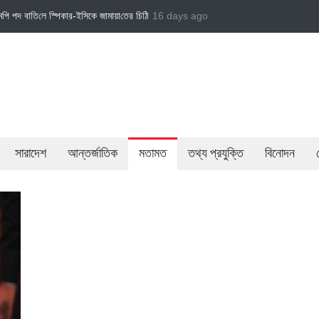
 স্পিকার-ইসিকে জামায়া‌তের চি‌ঠি
জামায়াত এমপি গাজী নজরুল ইসলামকে দল থেকে বহিষ্কার
16 days ago
বে
সারাদেশ
আন্তর্জাতিক
মতামত
তথ্য প্রযুক্তি
বিনোদন