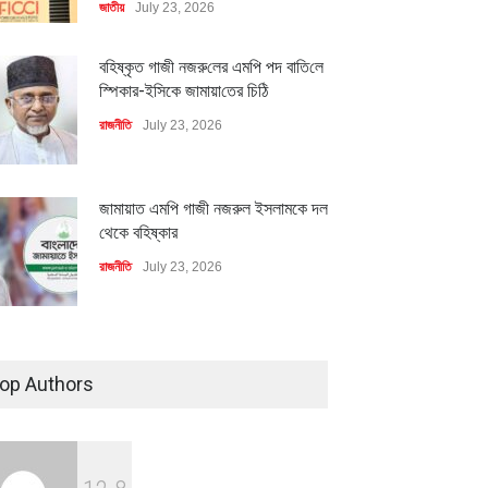
জাতীয়
July 23, 2026
বহিষ্কৃত গাজী নজরু‌লের এম‌পি পদ বা‌তি‌লে
স্পিকার-ইসিকে জামায়া‌তের চি‌ঠি
রাজনীতি
July 23, 2026
জামায়াত এমপি গাজী নজরুল ইসলামকে দল
থেকে বহিষ্কার
রাজনীতি
July 23, 2026
৪০০ মিলিয়ন ডলারের বিদেশি বিনিয়োগ
বাস্তবায়নের পথে
op Authors
অর্থনীতি
July 23, 2026