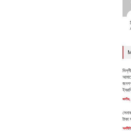
M
দিল্ল
আমাদে
জনগণ
ইবরাহ
জাতীয়
,
সেনাব
টাকা 
অর্থনীত