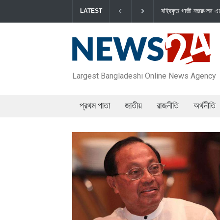
বহিষ্কৃত গাজী নজরু‌লের এম‌পি পদ বা‌তি‌লে
LATEST
Largest Bangladeshi Online News Agency
প্রথম পাতা
জাতীয়
রাজনীতি
অর্থনীতি