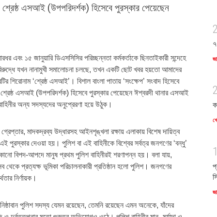
শ্রেষ্ঠ এসআই (উপপরিদর্শক) হিসেবে পুরস্কার পেয়েছেন
৭
রধর এবং ১৫ জানুয়ারি ডিএসসিসির পরিচ্ছন্নতা কর্মকর্তাকে ছিনতাইকারী সন্দেহে
জ
 বিরুদ্ধে যখন নানামুখী সমালোচনা চলছে, তখন একটি ছোট খবর হয়তো আমাদের
টির শিরোনাম ‘শ্রেষ্ঠ এসআই’। বিশাল বাংলা পাতায় ‘সংক্ষেপ’ সংবাদ হিসেবে
 শ্রেষ্ঠ এসআই (উপপরিদর্শক) হিসেবে পুরস্কার পেয়েছেন ঈশ্বরদী থানার এসআই
ক
 বাহিনীর অন্য সদস্যদের অনুপ্রেরণা হয়ে উঠুক।
খে
 গ্রেপ্তার, মাদকদ্রব্য উদ্ধারসহ আইনশৃঙ্খলা রক্ষায় এলাকায় বিশেষ দায়িত্ব
 পুরস্কার দেওয়া হয়। পুলিশ বা এই বাহিনীকে বিশ্বের সর্বত্র জনগণের ‘বন্ধু’
কোনো বিপদ-আপদে মানুষ প্রথম পুলিশ বাহিনীরই শরণাপন্ন হয়। বলা যায়,
প
 সব থেকে প্রত্যক্ষ ভূমিকা পরিচালনাকারী প্রতিষ্ঠান হলো পুলিশ। জনগণের
স
্থতার নির্ণায়ক।
জ
িষ্ঠাবান পুলিশ সদস্য যেমন রয়েছেন, তেমনি রয়েছেন এমন অনেকে, যাঁদের
বাজি ও দুর্বৃত্তপনার মতো গুরুতর অভিযোগও ওঠে। পুলিশ বাহিনীর মান–মর্যাদা ও