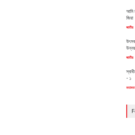
আমি ম
জিয়া
জাতীয়
উৎসব
উন্ন
জাতীয়
স্বাধ
- ১
মতামত
F