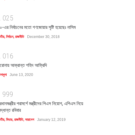
2
0
2
5
০-এর নির্বাচনের মতো গণজোয়ার সৃষ্টি হয়েছেঃ নাসিম
াতীয়
,
নির্বাচন
,
রাজনীতি
December 30, 2018
2
0
1
6
রোনায় আক্রান্ত শহিদ আফ্রিদি
লাধুলা
June 13, 2020
1
9
9
9
্রধানমন্ত্রীর পরামর্শে মন্ত্রীদের পিএস নিয়োগ, এপিএস নিয়ে
িদ্ধান্ত রবিবার
াতীয়
,
ফিচার
,
রাজনীতি
,
সারাদেশ
January 12, 2019