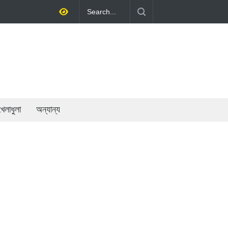
সরকারি খাতের গতিশীলতায় অর্থনীতি গড়ে তোলাই সরকারের মূল লক্ষ্য: প্রধানমন্ত্রী
খেলাধুলা
অন্যান্য