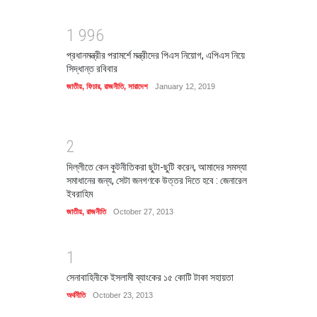
1
9
9
6
প্রধানমন্ত্রীর পরামর্শে মন্ত্রীদের পিএস নিয়োগ, এপিএস নিয়ে
সিদ্ধান্ত রবিবার
জাতীয়
,
ফিচার
,
রাজনীতি
,
সারাদেশ
January 12, 2019
2
দিল্লীতে কেন কুটনীতিকরা ছুটা-ছুটি করেন, আমাদের সমস্যা
সমাধানের জন্য, সেটা জনগণকে উত্তর দিতে হবে : জেনারেল
ইবরাহিম
জাতীয়
,
রাজনীতি
October 27, 2013
1
সেনাবাহিনীকে ইসলামী ব্যাংকের ১৫ কোটি টাকা সহায়তা
অর্থনীতি
October 23, 2013