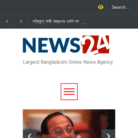
বহিষ্কৃত গাজী নজরু‌লের এম‌পি পদ
জামায়াত এমপি গাজী নজরুল ইসলামকে
বা‌তি‌লে স্পিকার-ইসিকে জামায়া‌তের চি‌ঠি
দল থেকে বহিষ্কার
Largest Bangladeshi Online News Agency