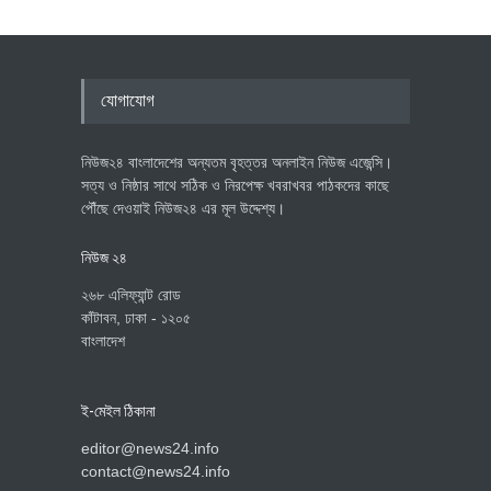
যোগাযোগ
নিউজ২৪ বাংলাদেশের অন্যতম বৃহত্তর অনলাইন নিউজ এজেন্সি।
সত্য ও নিষ্ঠার সাথে সঠিক ও নিরপেক্ষ খবরাখবর পাঠকদের কাছে
পৌঁছে দেওয়াই নিউজ২৪ এর মূল উদ্দেশ্য।
নিউজ ২৪
২৬৮ এলিফ্যান্ট রোড
কাঁটাবন, ঢাকা - ১২০৫
বাংলাদেশ
ই-মেইল ঠিকানা
editor@news24.info
contact@news24.info