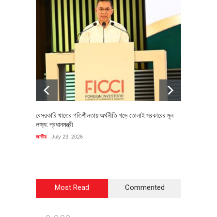
বেসরকারি খাতের গতিশীলতায় অর্থনীতি গড়ে তোলাই সরকারের মূল
বহিষ্কৃত 
লক্ষ্য: প্রধানমন্ত্রী
চি‌ঠি
জাতীয়
July 23, 2026
রাজনীতি
J
Most Read
Commented