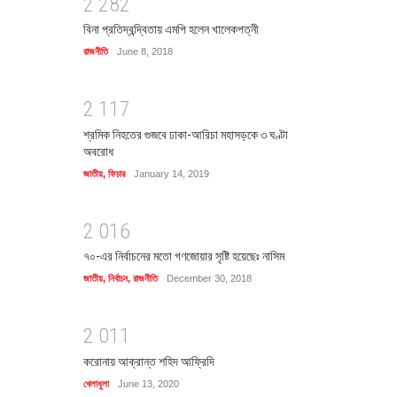
2
2
8
2
বিনা প্রতিদ্বন্দ্বিতায় এমপি হলেন খালেকপত্নী
রাজনীতি
June 8, 2018
2
1
1
7
শ্রমিক নিহতের গুজবে ঢাকা-আরিচা মহাসড়কে ৩ ঘণ্টা
অবরোধ
জাতীয়
,
ফিচার
January 14, 2019
2
0
1
6
৭০-এর নির্বাচনের মতো গণজোয়ার সৃষ্টি হয়েছেঃ নাসিম
জাতীয়
,
নির্বাচন
,
রাজনীতি
December 30, 2018
2
0
1
1
করোনায় আক্রান্ত শহিদ আফ্রিদি
খেলাধুলা
June 13, 2020