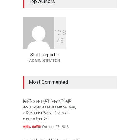
Top Authors
বাস্তবায়নের পথে
অর্থনীতি
July 23, 2026
1
2
8
বৈশ্বিক প্রতিযোগিতা সক্ষমতা বাড়াতে
4
8
পোশাক শিল্পে নতুন উদ্যোগ
অর্থনীতি
July 23, 2026
Staff Reporter
ADMINISTRATOR
Most Commented
দিল্লীতে কেন কুটনীতিকরা ছুটা-ছুটি
করেন, আমাদের সমস্যা সমাধানের জন্য,
সেটা জনগণকে উত্তর দিতে হবে :
জেনারেল ইবরাহিম
জাতীয়
,
রাজনীতি
October 27, 2013