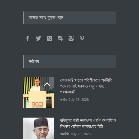
আমার সাথে যুক্ত হোন
সর্বশেষ
বেসরকারি খাতের গতিশীলতায় অর্থনীতি
গড়ে তোলাই সরকারের মূল লক্ষ্য:
প্রধানমন্ত্রী
জাতীয়
July 23, 2026
বহিষ্কৃত গাজী নজরু‌লের এম‌পি পদ বা‌তি‌লে
স্পিকার-ইসিকে জামায়া‌তের চি‌ঠি
রাজনীতি
July 23, 2026