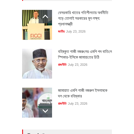
বেসরকারি খাতের গতিশীলতায় অর্থনীতি
গড়ে তোলাই সরকারের মূল লক্ষ্য:
প্রধানমন্ত্রী
জাতীয়
July 23, 2026
বহিষ্কৃত গাজী নজরু‌লের এম‌পি পদ বা‌তি‌লে
স্পিকার-ইসিকে জামায়া‌তের চি‌ঠি
রাজনীতি
July 23, 2026
জামায়াত এমপি গাজী নজরুল ইসলামকে
দল থেকে বহিষ্কার
রাজনীতি
July 23, 2026
৪০০ মিলিয়ন ডলারের বিদেশি বিনিয়োগ