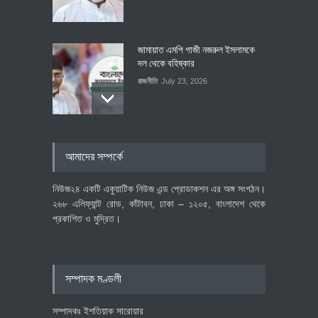
জামায়াত এমপি গাজী নজরুল ইসলামকে
দল থেকে বহিষ্কার
রাজনীতি
July 23, 2026
৪০০ মিলিয়ন ডলারের বিদেশি বিনিয়োগ
আমাদের সম্পর্কে
বাস্তবায়নের পথে
অর্থনীতি
July 23, 2026
নিউজ২৪ একটি একুয়াটিক নিউজ এন্ড প্রোডাকশন এর অঙ্গ সংগঠন।
২৬৮ এলিফ্যান্ট রোড, কাঁটাবন, ঢাকা – ১২০৫, বাংলাদেশ থেকে
প্রকাশিত ও মুদ্রিত।
বৈশ্বিক প্রতিযোগিতা সক্ষমতা বাড়াতে
পোশাক শিল্পে নতুন উদ্যোগ
অর্থনীতি
July 23, 2026
সম্পাদক মণ্ডলী
সম্পাদকঃ ইশতিয়াক সারোয়ার