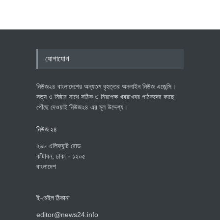
যোগাযোগ
নিউজ২৪ বাংলাদেশের অন্যতম বৃহত্তর অনলাইন নিউজ এজেন্সি।
সত্য ও নিষ্ঠার সাথে সঠিক ও নিরপেক্ষ খবরাখবর পাঠকদের কাছে
পৌঁছে দেওয়াই নিউজ২৪ এর মূল উদ্দেশ্য।
নিউজ ২৪
২৬৮ এলিফ্যান্ট রোড
কাঁটাবন, ঢাকা - ১২০৫
বাংলাদেশ
ই-মেইল ঠিকানা
editor@news24.info