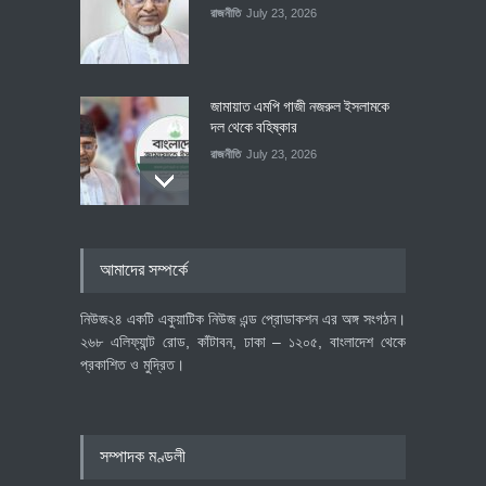
রাজনীতি
July 23, 2026
জামায়াত এমপি গাজী নজরুল ইসলামকে
দল থেকে বহিষ্কার
রাজনীতি
July 23, 2026
৪০০ মিলিয়ন ডলারের বিদেশি বিনিয়োগ
আমাদের সম্পর্কে
বাস্তবায়নের পথে
অর্থনীতি
July 23, 2026
নিউজ২৪ একটি একুয়াটিক নিউজ এন্ড প্রোডাকশন এর অঙ্গ সংগঠন।
২৬৮ এলিফ্যান্ট রোড, কাঁটাবন, ঢাকা – ১২০৫, বাংলাদেশ থেকে
প্রকাশিত ও মুদ্রিত।
বৈশ্বিক প্রতিযোগিতা সক্ষমতা বাড়াতে
পোশাক শিল্পে নতুন উদ্যোগ
অর্থনীতি
July 23, 2026
সম্পাদক মণ্ডলী