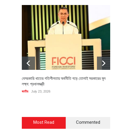
বেসরকারি খাতের গতিশীলতায় অর্থনীতি গড়ে তোলাই সরকারের মূল
বহিষ্কৃত 
লক্ষ্য: প্রধানমন্ত্রী
চি‌ঠি
জাতীয়
July 23, 2026
রাজনীতি
J
Most Read
Commented