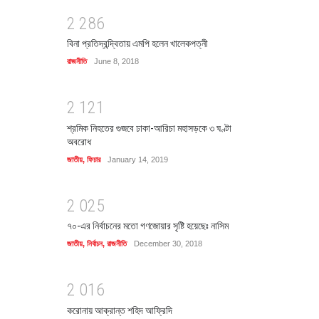
2
2
8
6
বিনা প্রতিদ্বন্দ্বিতায় এমপি হলেন খালেকপত্নী
রাজনীতি
June 8, 2018
2
1
2
1
শ্রমিক নিহতের গুজবে ঢাকা-আরিচা মহাসড়কে ৩ ঘণ্টা
অবরোধ
জাতীয়
,
ফিচার
January 14, 2019
2
0
2
5
৭০-এর নির্বাচনের মতো গণজোয়ার সৃষ্টি হয়েছেঃ নাসিম
জাতীয়
,
নির্বাচন
,
রাজনীতি
December 30, 2018
2
0
1
6
করোনায় আক্রান্ত শহিদ আফ্রিদি