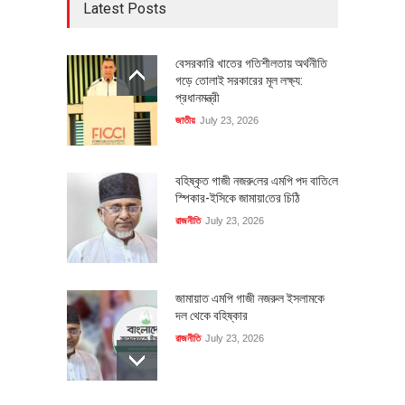
Latest Posts
বেসরকারি খাতের গতিশীলতায় অর্থনীতি
গড়ে তোলাই সরকারের মূল লক্ষ্য:
প্রধানমন্ত্রী
জাতীয়
July 23, 2026
বহিষ্কৃত গাজী নজরু‌লের এম‌পি পদ বা‌তি‌লে
স্পিকার-ইসিকে জামায়া‌তের চি‌ঠি
রাজনীতি
July 23, 2026
জামায়াত এমপি গাজী নজরুল ইসলামকে
দল থেকে বহিষ্কার
রাজনীতি
July 23, 2026