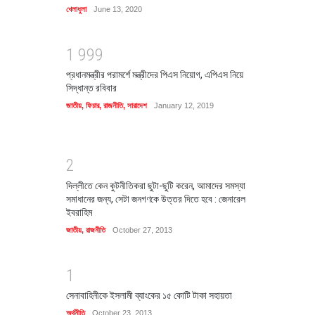
খেলাধুলা
June 13, 2020
1
9
9
9
প্রধানমন্ত্রীর পরামর্শে মন্ত্রীদের পিএস নিয়োগ, এপিএস নিয়ে
সিদ্ধান্ত রবিবার
জাতীয়
,
ফিচার
,
রাজনীতি
,
সারাদেশ
January 12, 2019
2
দিল্লীতে কেন কুটনীতিকরা ছুটা-ছুটি করেন, আমাদের সমস্যা
সমাধানের জন্য, সেটা জনগণকে উত্তর দিতে হবে : জেনারেল
ইবরাহিম
জাতীয়
,
রাজনীতি
October 27, 2013
1
সেনাবাহিনীকে ইসলামী ব্যাংকের ১৫ কোটি টাকা সহায়তা
অর্থনীতি
October 23, 2013