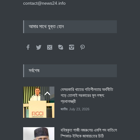
contact@news24.info
আমার সাথে যুক্ত হোন
সর্বশেষ
বেসরকারি খাতের গতিশীলতায় অর্থনীতি
গড়ে তোলাই সরকারের মূল লক্ষ্য:
প্রধানমন্ত্রী
জাতীয়
July 23, 2026
বহিষ্কৃত গাজী নজরু‌লের এম‌পি পদ বা‌তি‌লে
স্পিকার-ইসিকে জামায়া‌তের চি‌ঠি