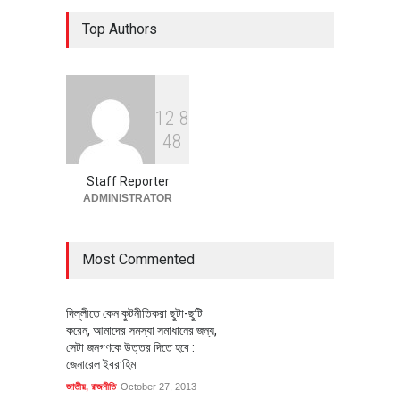
৪০০ মিলিয়ন ডলারের বিদেশি বিনিয়োগ
Top Authors
বাস্তবায়নের পথে
অর্থনীতি
July 23, 2026
1
2
8
বৈশ্বিক প্রতিযোগিতা সক্ষমতা বাড়াতে
4
8
পোশাক শিল্পে নতুন উদ্যোগ
অর্থনীতি
July 23, 2026
Staff Reporter
ADMINISTRATOR
Most Commented
দিল্লীতে কেন কুটনীতিকরা ছুটা-ছুটি
করেন, আমাদের সমস্যা সমাধানের জন্য,
সেটা জনগণকে উত্তর দিতে হবে :
জেনারেল ইবরাহিম
জাতীয়
,
রাজনীতি
October 27, 2013