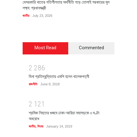
বেসরকারি খাতের গতিশীলতায় অর্থনীতি গড়ে তোলাই সরকারের মূল
বহিষ্কৃত 
লক্ষ্য: প্রধানমন্ত্রী
চি‌ঠি
জাতীয়
July 23, 2026
রাজনীতি
J
Most Read
Commented
2
2
8
6
বিনা প্রতিদ্বন্দ্বিতায় এমপি হলেন খালেকপত্নী
রাজনীতি
June 8, 2018
2
1
2
1
শ্রমিক নিহতের গুজবে ঢাকা-আরিচা মহাসড়কে ৩ ঘণ্টা
অবরোধ
জাতীয়
,
ফিচার
January 14, 2019