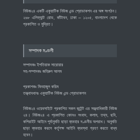
অর্থনীতি
July 23, 2026
নিউজ২৪ একটি একুয়াটিক নিউজ এন্ড প্রোডাকশন এর অঙ্গ সংগঠন।
২৬৮ এলিফ্যান্ট রোড, কাঁটাবন, ঢাকা – ১২০৫, বাংলাদেশ থেকে
প্রকাশিত ও মুদ্রিত।
বৈশ্বিক প্রতিযোগিতা সক্ষমতা বাড়াতে
পোশাক শিল্পে নতুন উদ্যোগ
অর্থনীতি
July 23, 2026
সম্পাদক মণ্ডলী
সম্পাদকঃ ইশতিয়াক সারোয়ার
সহ-সম্পাদকঃ জহিরুল আলম
প্রকাশকঃ মিনহাজুল করিম
তত্ত্বাবধানঃ একুয়াটিক নিউজ এন্ড প্রোডাকশন
নিউজ২৪ ওয়েবসাইটে প্রকাশিত সকল কন্টেন্ট এর সত্ত্বাধিকারী নিউজ
২৪। নিউজ২৪ এ প্রকাশিত কোনও সংবাদ, কলাম, তথ্য, ছবি,
কপিরাইট আইনে পূর্বানুমতি ছাড়া ব্যবহার দণ্ডনীয় অপরাধ। অনুমতি
ছাড়া ব্যবহার করলে কর্তৃপক্ষ আইনি ব্যবস্থা গ্রহণ করতে বাধ্য
হবেন।