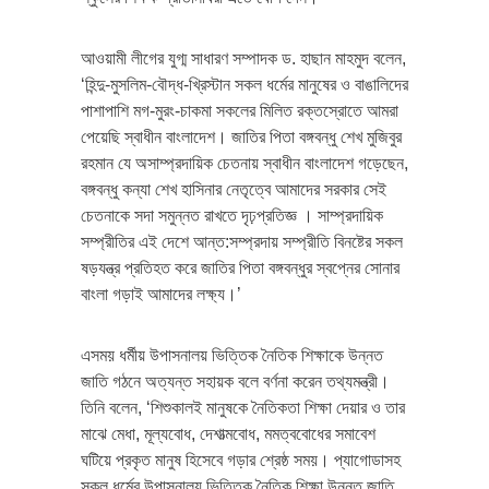
আওয়ামী লীগের যুগ্ম সাধারণ সম্পাদক ড. হাছান মাহমুদ বলেন,
‘হিন্দু-মুসলিম-বৌদ্ধ-খ্রিস্টান সকল ধর্মের মানুষের ও বাঙালিদের
পাশাপাশি মগ-মুরং-চাকমা সকলের মিলিত রক্তস্রোতে আমরা
পেয়েছি স্বাধীন বাংলাদেশ। জাতির পিতা বঙ্গবন্ধু শেখ মুজিবুর
রহমান যে অসাম্প্রদায়িক চেতনায় স্বাধীন বাংলাদেশ গড়েছেন,
বঙ্গবন্ধু কন্যা শেখ হাসিনার নেতৃত্বে আমাদের সরকার সেই
চেতনাকে সদা সমুন্নত রাখতে দৃঢ়প্রতিজ্ঞ । সাম্প্রদায়িক
সম্প্রীতির এই দেশে আন্ত:সম্প্রদায় সম্প্রীতি বিনষ্টের সকল
ষড়যন্ত্র প্রতিহত করে জাতির পিতা বঙ্গবন্ধুর স্বপ্নের সোনার
বাংলা গড়াই আমাদের লক্ষ্য।’
এসময় ধর্মীয় উপাসনালয় ভিত্তিক নৈতিক শিক্ষাকে উন্নত
জাতি গঠনে অত্যন্ত সহায়ক বলে বর্ণনা করেন তথ্যমন্ত্রী।
তিনি বলেন, ‘শিশুকালই মানুষকে নৈতিকতা শিক্ষা দেয়ার ও তার
মাঝে মেধা, মূল্যবোধ, দেশাত্মবোধ, মমত্ববোধের সমাবেশ
ঘটিয়ে প্রকৃত মানুষ হিসেবে গড়ার শ্রেষ্ঠ সময়। প্যাগোডাসহ
সকল ধর্মের উপাসনালয় ভিত্তিক নৈতিক শিক্ষা উন্নত জাতি