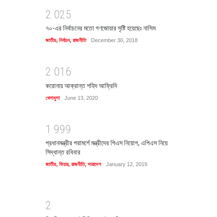
2
0
2
5
৭০-এর নির্বাচনের মতো গণজোয়ার সৃষ্টি হয়েছেঃ নাসিম
জাতীয়
,
নির্বাচন
,
রাজনীতি
December 30, 2018
2
0
1
6
করোনায় আক্রান্ত শহিদ আফ্রিদি
খেলাধুলা
June 13, 2020
1
9
9
9
প্রধানমন্ত্রীর পরামর্শে মন্ত্রীদের পিএস নিয়োগ, এপিএস নিয়ে
সিদ্ধান্ত রবিবার
জাতীয়
,
ফিচার
,
রাজনীতি
,
সারাদেশ
January 12, 2019
2