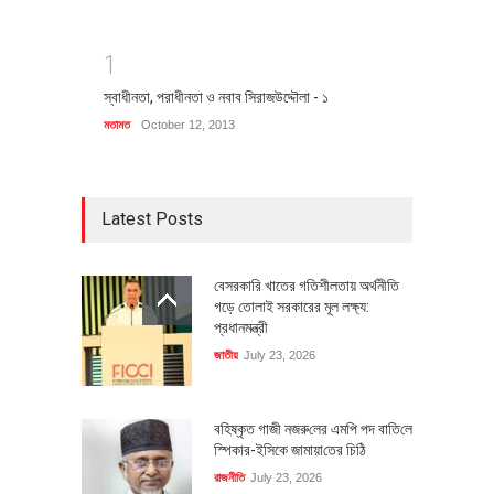
1
স্বাধীনতা, পরাধীনতা ও নবাব সিরাজউদ্দৌলা - ১
মতামত
October 12, 2013
Latest Posts
বেসরকারি খাতের গতিশীলতায় অর্থনীতি
গড়ে তোলাই সরকারের মূল লক্ষ্য:
প্রধানমন্ত্রী
জাতীয়
July 23, 2026
বহিষ্কৃত গাজী নজরু‌লের এম‌পি পদ বা‌তি‌লে
স্পিকার-ইসিকে জামায়া‌তের চি‌ঠি
রাজনীতি
July 23, 2026