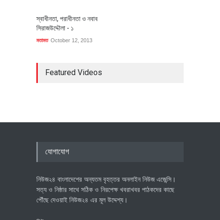
স্বাধীনতা, পরাধীনতা ও নবাব
সিরাজউদ্দৌলা - ১
মতামত
October 12, 2013
Featured Videos
যোগাযোগ
নিউজ২৪ বাংলাদেশের অন্যতম বৃহত্তর অনলাইন নিউজ এজেন্সি।
সত্য ও নিষ্ঠার সাথে সঠিক ও নিরপেক্ষ খবরাখবর পাঠকদের কাছে
পৌঁছে দেওয়াই নিউজ২৪ এর মূল উদ্দেশ্য।