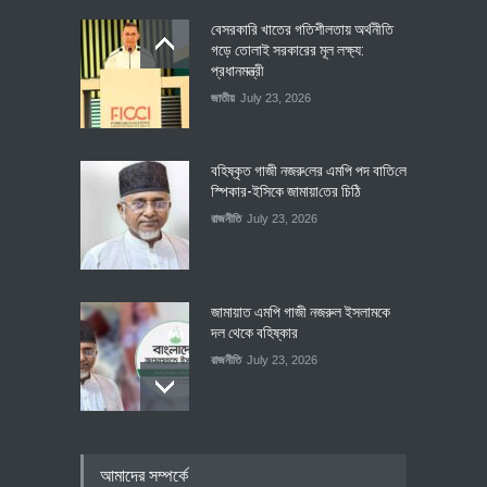
বেসরকারি খাতের গতিশীলতায় অর্থনীতি
গড়ে তোলাই সরকারের মূল লক্ষ্য:
প্রধানমন্ত্রী
জাতীয়
July 23, 2026
বহিষ্কৃত গাজী নজরু‌লের এম‌পি পদ বা‌তি‌লে
স্পিকার-ইসিকে জামায়া‌তের চি‌ঠি
রাজনীতি
July 23, 2026
জামায়াত এমপি গাজী নজরুল ইসলামকে
দল থেকে বহিষ্কার
রাজনীতি
July 23, 2026
৪০০ মিলিয়ন ডলারের বিদেশি বিনিয়োগ
আমাদের সম্পর্কে
বাস্তবায়নের পথে