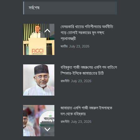
সর্বশেষ
বেসরকারি খাতের গতিশীলতায় অর্থনীতি
গড়ে তোলাই সরকারের মূল লক্ষ্য:
প্রধানমন্ত্রী
জাতীয়
July 23, 2026
বহিষ্কৃত গাজী নজরু‌লের এম‌পি পদ বা‌তি‌লে
স্পিকার-ইসিকে জামায়া‌তের চি‌ঠি
রাজনীতি
July 23, 2026
জামায়াত এমপি গাজী নজরুল ইসলামকে
দল থেকে বহিষ্কার
রাজনীতি
July 23, 2026