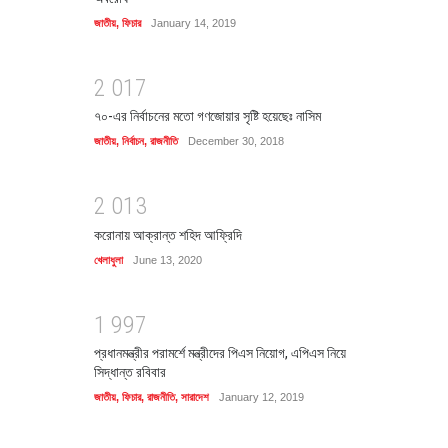
জাতীয়
,
ফিচার
January 14, 2019
2
0
1
7
৭০-এর নির্বাচনের মতো গণজোয়ার সৃষ্টি হয়েছেঃ নাসিম
জাতীয়
,
নির্বাচন
,
রাজনীতি
December 30, 2018
2
0
1
3
করোনায় আক্রান্ত শহিদ আফ্রিদি
খেলাধুলা
June 13, 2020
1
9
9
7
প্রধানমন্ত্রীর পরামর্শে মন্ত্রীদের পিএস নিয়োগ, এপিএস নিয়ে
সিদ্ধান্ত রবিবার
জাতীয়
,
ফিচার
,
রাজনীতি
,
সারাদেশ
January 12, 2019