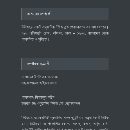
৪০০ মিলিয়ন ডলারের বিদেশি বিনিয়োগ
আমাদের সম্পর্কে
বাস্তবায়নের পথে
অর্থনীতি
July 23, 2026
নিউজ২৪ একটি একুয়াটিক নিউজ এন্ড প্রোডাকশন এর অঙ্গ সংগঠন।
২৬৮ এলিফ্যান্ট রোড, কাঁটাবন, ঢাকা – ১২০৫, বাংলাদেশ থেকে
প্রকাশিত ও মুদ্রিত।
বৈশ্বিক প্রতিযোগিতা সক্ষমতা বাড়াতে
পোশাক শিল্পে নতুন উদ্যোগ
অর্থনীতি
July 23, 2026
সম্পাদক মণ্ডলী
সম্পাদকঃ ইশতিয়াক সারোয়ার
সহ-সম্পাদকঃ জহিরুল আলম
প্রকাশকঃ মিনহাজুল করিম
তত্ত্বাবধানঃ একুয়াটিক নিউজ এন্ড প্রোডাকশন
নিউজ২৪ ওয়েবসাইটে প্রকাশিত সকল কন্টেন্ট এর সত্ত্বাধিকারী নিউজ
২৪। নিউজ২৪ এ প্রকাশিত কোনও সংবাদ, কলাম, তথ্য, ছবি,
কপিরাইট আইনে পূর্বানুমতি ছাড়া ব্যবহার দণ্ডনীয় অপরাধ। অনুমতি