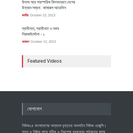
উৎসব আর পারস্পরিক মিলনবন্ধনে দেশের
উন্নয়ন সম্ভব : কামারুল আরেফিন
জাতীয়
October 23, 2013
স্বাধীনতা, পরাধীনতা ও নবাব
সিরাজউদ্দৌলা - ১
মতামত
October 12, 2013
Featured Videos
যোগাযোগ
নিউজ২৪ বাংলাদেশের অন্যতম বৃহত্তর অনলাইন নিউজ এজেন্সি।
সত্য ও নিষ্ঠার সাথে সঠিক ও নিরপেক্ষ খবরাখবর পাঠকদের কাছে