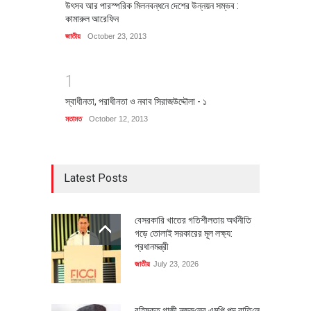
উৎসব আর পারস্পরিক মিলনবন্ধনে দেশের উন্নয়ন সম্ভব :
কামারুল আরেফিন
জাতীয়
October 23, 2013
1
স্বাধীনতা, পরাধীনতা ও নবাব সিরাজউদ্দৌলা - ১
মতামত
October 12, 2013
Latest Posts
বেসরকারি খাতের গতিশীলতায় অর্থনীতি
গড়ে তোলাই সরকারের মূল লক্ষ্য:
প্রধানমন্ত্রী
জাতীয়
July 23, 2026
বহিষ্কৃত গাজী নজরু‌লের এম‌পি পদ বা‌তি‌লে