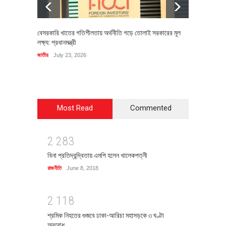
বেসরকারি খাতের গতিশীলতায় অর্থনীতি গড়ে তোলাই সরকারের মূল
বহিষ্কৃত 
লক্ষ্য: প্রধানমন্ত্রী
চি‌ঠি
জাতীয়
July 23, 2026
রাজনীতি
J
Most Read
Commented
2
2
8
3
বিনা প্রতিদ্বন্দ্বিতায় এমপি হলেন খালেকপত্নী
রাজনীতি
June 8, 2018
2
1
1
8
শ্রমিক নিহতের গুজবে ঢাকা-আরিচা মহাসড়কে ৩ ঘণ্টা
অবরোধ