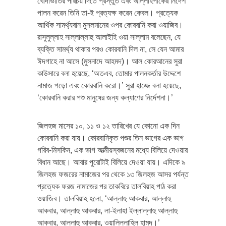
খোদাভীতির পরিচয় দিতে প্রস্তুত এবং আল্লাহপাকের নির্দেশ
পালন করেন তিনি তা-ই প্রত্যক্ষ করেন কেবল। প্রত্যেক
আর্থিক সামর্থ্যবান মুসলমানের ওপর কোরবানি করা ওয়াজিব।
রাসুলুল্লাহ সাল্লাল্লাহু আলাইহি ওয়া সাল্লাম বলেছেন, যে
ব্যক্তি সামর্থ্য থাকার পরও কোরবানি দিল না, সে যেন আমার
ঈদগাহে না আসে (মুসনাদে আহমদ)। আল কোরআনের সুরা
কাউসারে বলা হয়েছে, ‘অতএব, তোমার পালনকর্তার উদ্দেশে
নামাজ পড়ো এবং কোরবানি করো।’ সুরা হাজ্জে বলা হয়েছে,
‘কোরবানি করার পশু মানুষের জন্য কল্যাণের নির্দেশনা।’
জিলহজ মাসের ১০, ১১ ও ১২ তারিখের যে কোনো এক দিন
কোরবানি করা যায়। কোরবানিকৃত পশুর তিন ভাগের এক ভাগ
গরিব-মিসকিন, এক ভাগ আত্মীয়স্বজনের মধ্যে বিলিয়ে দেওয়ার
বিধান আছে। আবার পুরোটাই বিলিয়ে দেওয়া যায়। এদিকে ৯
জিলহজ ফজরের নামাজের পর থেকে ১৩ জিলহজ আসর পর্যন্ত
প্রত্যেক ফরজ নামাজের পর তাকবিরে তালবিয়াহ পাঠ করা
ওয়াজিব। তালবিয়াহ হলো, ‘আল্লাহু আকবার, আল্লাহু
আকবার, আল্লাহু আকবার, লা-ইলাহা ইল্লাল্লাহু আল্লাহু
আকবার, আল্লাহু আকবার, ওয়ালিল্লাহিল হামদ।’