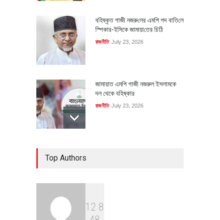
বহিষ্কৃত গাজী নজরু‌লের এম‌পি পদ বা‌তি‌লে
স্পিকার-ইসিকে জামায়া‌তের চি‌ঠি
রাজনীতি
July 23, 2026
জামায়াত এমপি গাজী নজরুল ইসলামকে
দল থেকে বহিষ্কার
রাজনীতি
July 23, 2026
৪০০ মিলিয়ন ডলারের বিদেশি বিনিয়োগ
Top Authors
বাস্তবায়নের পথে
অর্থনীতি
July 23, 2026
1
2
8
বৈশ্বিক প্রতিযোগিতা সক্ষমতা বাড়াতে
4
8