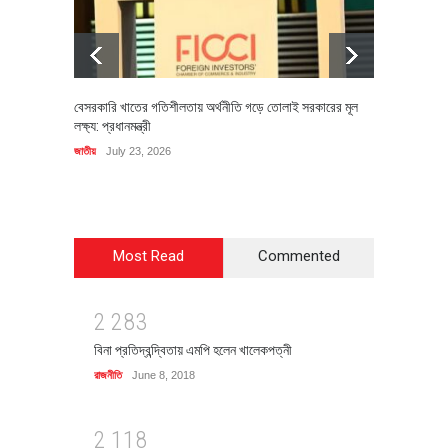
বেসরকারি খাতের গতিশীলতায় অর্থনীতি গড়ে তোলাই সরকারের মূল
বহিষ্কৃত 
লক্ষ্য: প্রধানমন্ত্রী
চি‌ঠি
জাতীয়
July 23, 2026
রাজনীতি
J
Most Read
Commented
2
2
8
3
বিনা প্রতিদ্বন্দ্বিতায় এমপি হলেন খালেকপত্নী
রাজনীতি
June 8, 2018
2
1
1
8