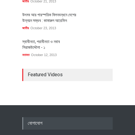
জাতীয়
October 21, 2013
উৎসব আর পারস্পরিক মিলনবন্ধনে দেশের
উন্নয়ন সম্ভব : কামারুল আরেফিন
জাতীয়
October 23, 2013
স্বাধীনতা, পরাধীনতা ও নবাব
সিরাজউদ্দৌলা - ১
মতামত
October 12, 2013
Featured Videos
যোগাযোগ