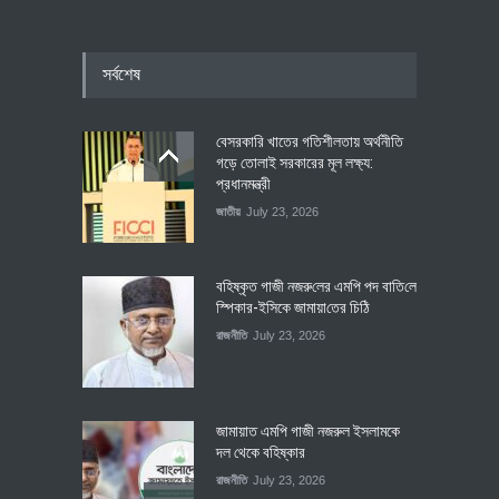
সর্বশেষ
বেসরকারি খাতের গতিশীলতায় অর্থনীতি
গড়ে তোলাই সরকারের মূল লক্ষ্য:
প্রধানমন্ত্রী
জাতীয়
July 23, 2026
বহিষ্কৃত গাজী নজরু‌লের এম‌পি পদ বা‌তি‌লে
স্পিকার-ইসিকে জামায়া‌তের চি‌ঠি
রাজনীতি
July 23, 2026
জামায়াত এমপি গাজী নজরুল ইসলামকে
দল থেকে বহিষ্কার
রাজনীতি
July 23, 2026