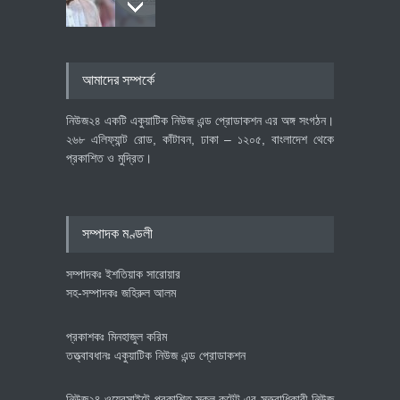
৪০০ মিলিয়ন ডলারের বিদেশি বিনিয়োগ
আমাদের সম্পর্কে
বাস্তবায়নের পথে
অর্থনীতি
July 23, 2026
নিউজ২৪ একটি একুয়াটিক নিউজ এন্ড প্রোডাকশন এর অঙ্গ সংগঠন।
২৬৮ এলিফ্যান্ট রোড, কাঁটাবন, ঢাকা – ১২০৫, বাংলাদেশ থেকে
প্রকাশিত ও মুদ্রিত।
বৈশ্বিক প্রতিযোগিতা সক্ষমতা বাড়াতে
পোশাক শিল্পে নতুন উদ্যোগ
অর্থনীতি
July 23, 2026
সম্পাদক মণ্ডলী
সম্পাদকঃ ইশতিয়াক সারোয়ার
সহ-সম্পাদকঃ জহিরুল আলম
প্রকাশকঃ মিনহাজুল করিম
তত্ত্বাবধানঃ একুয়াটিক নিউজ এন্ড প্রোডাকশন
নিউজ২৪ ওয়েবসাইটে প্রকাশিত সকল কন্টেন্ট এর সত্ত্বাধিকারী নিউজ