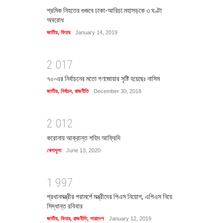
শ্রমিক নিহতের গুজবে ঢাকা-আরিচা মহাসড়কে ৩ ঘণ্টা
অবরোধ
জাতীয়
,
ফিচার
January 14, 2019
2
0
1
7
৭০-এর নির্বাচনের মতো গণজোয়ার সৃষ্টি হয়েছেঃ নাসিম
জাতীয়
,
নির্বাচন
,
রাজনীতি
December 30, 2018
2
0
1
2
করোনায় আক্রান্ত শহিদ আফ্রিদি
খেলাধুলা
June 13, 2020
1
9
9
7
প্রধানমন্ত্রীর পরামর্শে মন্ত্রীদের পিএস নিয়োগ, এপিএস নিয়ে
সিদ্ধান্ত রবিবার
জাতীয়
,
ফিচার
,
রাজনীতি
,
সারাদেশ
January 12, 2019