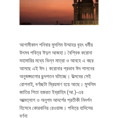
আগামীকাল শনিবার মুসলিম উম্মাহর বৃহৎ ধর্মীয়
উৎসব পবিত্র ঈদুল আজহা। বৈশ্বিক করোনা
মহামারির মধ্যে ভিন্ন মাত্রা ও আবহে এ বছর
আসছে এই ঈদ। করোনার প্রভাব ঈদ পালনের
অনুষঙ্গগুলোর ছন্দপতন ঘটাচ্ছে। উত্সবের সেই
রোশনাই, বর্ণচ্ছটা ম্রিয়মাণ হয়ে আছে। মুসলিম
জাতির পিতা হজরত ইব্রাহিম (আ.)-এর
আত্মত্যাগ ও অনুপম আদর্শের প্রতীকী নিদর্শন
হিসেবে কোরবানির রেওয়াজ। পবিত্র হাদিসের
বর্ণনা