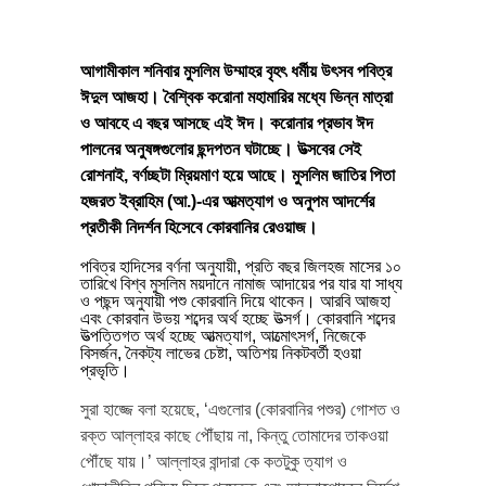
আগামীকাল শনিবার মুসলিম উম্মাহর বৃহৎ ধর্মীয় উৎসব পবিত্র
ঈদুল আজহা। বৈশ্বিক করোনা মহামারির মধ্যে ভিন্ন মাত্রা
ও আবহে এ বছর আসছে এই ঈদ। করোনার প্রভাব ঈদ
পালনের অনুষঙ্গগুলোর ছন্দপতন ঘটাচ্ছে। উত্সবের সেই
রোশনাই, বর্ণচ্ছটা ম্রিয়মাণ হয়ে আছে। মুসলিম জাতির পিতা
হজরত ইব্রাহিম (আ.)-এর আত্মত্যাগ ও অনুপম আদর্শের
প্রতীকী নিদর্শন হিসেবে কোরবানির রেওয়াজ।
পবিত্র হাদিসের বর্ণনা অনুযায়ী, প্রতি বছর জিলহজ মাসের ১০
তারিখে বিশ্ব মুসলিম ময়দানে নামাজ আদায়ের পর যার যা সাধ্য
ও পছন্দ অনুযায়ী পশু কোরবানি দিয়ে থাকেন। আরবি আজহা
এবং কোরবান উভয় শব্দের অর্থ হচ্ছে উত্সর্গ। কোরবানি শব্দের
উত্পত্তিগত অর্থ হচ্ছে আত্মত্যাগ, আত্মোৎসর্গ, নিজেকে
বিসর্জন, নৈকট্য লাভের চেষ্টা, অতিশয় নিকটবর্তী হওয়া
প্রভৃতি।
সুরা হাজ্জে বলা হয়েছে, ‘এগুলোর (কোরবানির পশুর) গোশত ও
রক্ত আল্লাহর কাছে পৌঁছায় না, কিন্তু তোমাদের তাকওয়া
পৌঁছে যায়।’ আল্লাহর বান্দারা কে কতটুকু ত্যাগ ও