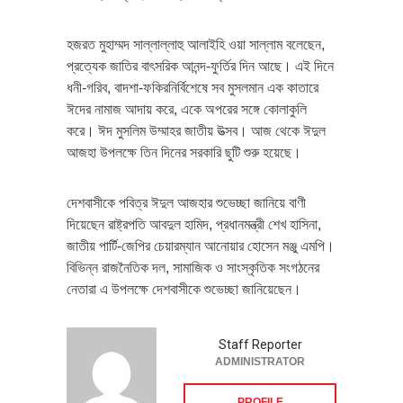
হজরত মুহাম্মদ সাল্লাল্লাহু আলাইহি ওয়া সাল্লাম বলেছেন,
প্রত্যেক জাতির বাৎসরিক আনন্দ-ফুর্তির দিন আছে। এই দিনে
ধনী-গরিব, বাদশা-ফকিরনির্বিশেষে সব মুসলমান এক কাতারে
ঈদের নামাজ আদায় করে, একে অপরের সঙ্গে কোলাকুলি
করে। ঈদ মুসলিম উম্মাহর জাতীয় উত্সব। আজ থেকে ঈদুল
আজহা উপলক্ষে তিন দিনের সরকারি ছুটি শুরু হয়েছে।
দেশবাসীকে পবিত্র ঈদুল আজহার শুভেচ্ছা জানিয়ে বাণী
দিয়েছেন রাষ্ট্রপতি আবদুল হামিদ, প্রধানমন্ত্রী শেখ হাসিনা,
জাতীয় পার্টি-জেপির চেয়ারম্যান আনোয়ার হোসেন মঞ্জু এমপি।
বিভিন্ন রাজনৈতিক দল, সামাজিক ও সাংস্কৃতিক সংগঠনের
নেতারা এ উপলক্ষে দেশবাসীকে শুভেচ্ছা জানিয়েছেন।
Staff Reporter
ADMINISTRATOR
PROFILE