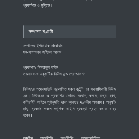
প্রকাশিত ও মুদ্রিত।
বৈশ্বিক প্রতিযোগিতা সক্ষমতা বাড়াতে
পোশাক শিল্পে নতুন উদ্যোগ
অর্থনীতি
July 23, 2026
সম্পাদক মণ্ডলী
সম্পাদকঃ ইশতিয়াক সারোয়ার
সহ-সম্পাদকঃ জহিরুল আলম
প্রকাশকঃ মিনহাজুল করিম
তত্ত্বাবধানঃ একুয়াটিক নিউজ এন্ড প্রোডাকশন
নিউজ২৪ ওয়েবসাইটে প্রকাশিত সকল কন্টেন্ট এর সত্ত্বাধিকারী নিউজ
২৪। নিউজ২৪ এ প্রকাশিত কোনও সংবাদ, কলাম, তথ্য, ছবি,
কপিরাইট আইনে পূর্বানুমতি ছাড়া ব্যবহার দণ্ডনীয় অপরাধ। অনুমতি
ছাড়া ব্যবহার করলে কর্তৃপক্ষ আইনি ব্যবস্থা গ্রহণ করতে বাধ্য
হবেন।
জাতীয়
রাজনীতি
অর্থনীতি
আন্তর্জাতিক