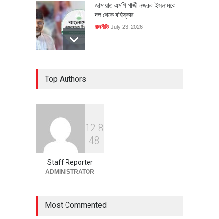
জামায়াত এমপি গাজী নজরুল ইসলামকে
দল থেকে বহিষ্কার
রাজনীতি
July 23, 2026
৪০০ মিলিয়ন ডলারের বিদেশি বিনিয়োগ
Top Authors
বাস্তবায়নের পথে
অর্থনীতি
July 23, 2026
1
2
8
বৈশ্বিক প্রতিযোগিতা সক্ষমতা বাড়াতে
4
8
পোশাক শিল্পে নতুন উদ্যোগ
অর্থনীতি
July 23, 2026
Staff Reporter
ADMINISTRATOR
Most Commented