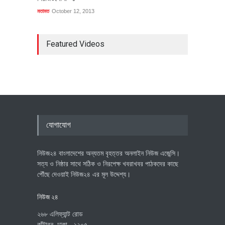
মতামত
October 12, 2013
Featured Videos
যোগাযোগ
নিউজ২৪ বাংলাদেশের অন্যতম বৃহত্তর অনলাইন নিউজ এজেন্সি।
সত্য ও নিষ্ঠার সাথে সঠিক ও নিরপেক্ষ খবরাখবর পাঠকদের কাছে
পৌঁছে দেওয়াই নিউজ২৪ এর মূল উদ্দেশ্য।
নিউজ ২৪
২৬৮ এলিফ্যান্ট রোড
কাঁটাবন, ঢাকা - ১২০৫