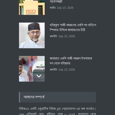
প্রধানমন্ত্রী
জাতীয়
July 23, 2026
বহিষ্কৃত গাজী নজরু‌লের এম‌পি পদ বা‌তি‌লে
স্পিকার-ইসিকে জামায়া‌তের চি‌ঠি
রাজনীতি
July 23, 2026
জামায়াত এমপি গাজী নজরুল ইসলামকে
দল থেকে বহিষ্কার
রাজনীতি
July 23, 2026
৪০০ মিলিয়ন ডলারের বিদেশি বিনিয়োগ
আমাদের সম্পর্কে
বাস্তবায়নের পথে
অর্থনীতি
July 23, 2026
নিউজ২৪ একটি একুয়াটিক নিউজ এন্ড প্রোডাকশন এর অঙ্গ সংগঠন।
২৬৮ এলিফ্যান্ট রোড, কাঁটাবন, ঢাকা – ১২০৫, বাংলাদেশ থেকে