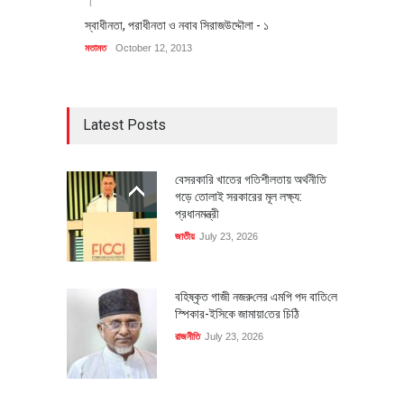
স্বাধীনতা, পরাধীনতা ও নবাব সিরাজউদ্দৌলা - ১
মতামত
October 12, 2013
Latest Posts
বেসরকারি খাতের গতিশীলতায় অর্থনীতি
গড়ে তোলাই সরকারের মূল লক্ষ্য:
প্রধানমন্ত্রী
জাতীয়
July 23, 2026
বহিষ্কৃত গাজী নজরু‌লের এম‌পি পদ বা‌তি‌লে
স্পিকার-ইসিকে জামায়া‌তের চি‌ঠি
রাজনীতি
July 23, 2026