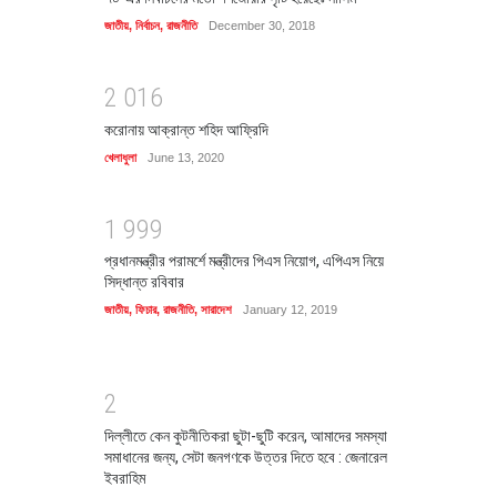
জাতীয়
,
নির্বাচন
,
রাজনীতি
December 30, 2018
2
0
1
6
করোনায় আক্রান্ত শহিদ আফ্রিদি
খেলাধুলা
June 13, 2020
1
9
9
9
প্রধানমন্ত্রীর পরামর্শে মন্ত্রীদের পিএস নিয়োগ, এপিএস নিয়ে
সিদ্ধান্ত রবিবার
জাতীয়
,
ফিচার
,
রাজনীতি
,
সারাদেশ
January 12, 2019
2
দিল্লীতে কেন কুটনীতিকরা ছুটা-ছুটি করেন, আমাদের সমস্যা
সমাধানের জন্য, সেটা জনগণকে উত্তর দিতে হবে : জেনারেল
ইবরাহিম