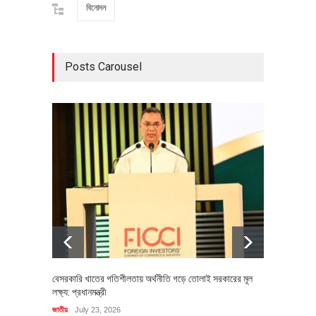
বিনোদন
Posts Carousel
বেসরকারি খাতের গতিশীলতায় অর্থনীতি গড়ে তোলাই সরকারের মূল
বহিষ্কৃত 
লক্ষ্য: প্রধানমন্ত্রী
চি‌ঠি
জাতীয়
July 23, 2026
রাজনীতি
J