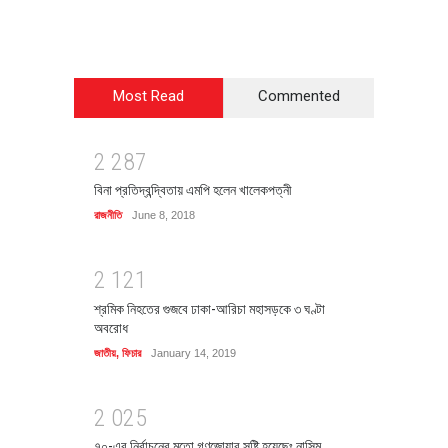
Most Read
Commented
2
2
8
7
বিনা প্রতিদ্বন্দ্বিতায় এমপি হলেন খালেকপত্নী
রাজনীতি
June 8, 2018
2
1
2
1
শ্রমিক নিহতের গুজবে ঢাকা-আরিচা মহাসড়কে ৩ ঘণ্টা
অবরোধ
জাতীয়
,
ফিচার
January 14, 2019
2
0
2
5
৭০-এর নির্বাচনের মতো গণজোয়ার সৃষ্টি হয়েছেঃ নাসিম