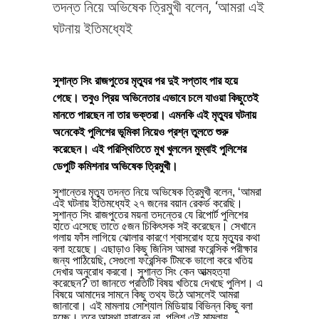
তদন্ত নিয়ে অভিষেক ত্রিমুখী বলেন, ‘আমরা এই
ঘটনায় ইতিমধ্যেই
সুশান্ত সিং রাজপুতের মৃত্যুর পর দুই সপ্তাহ পার হয়ে
গেছে। তবুও প্রিয় অভিনেতার এভাবে চলে যাওয়া কিছুতেই
মানতে পারছেন না তার ভক্তরা। এমনকি এই মৃত্যুর ঘটনায়
অনেকেই পুলিশের ভূমিকা নিয়েও প্রশ্ন তুলতে শুরু
করেছেন। এই পরিস্থিতিতে মুখ খুললেন মুম্বাই পুলিশের
ডেপুটি কমিশনার অভিষেক ত্রিমুখী।
সুশান্তের মৃত্যু তদন্ত নিয়ে অভিষেক ত্রিমুখী বলেন, ‘আমরা
এই ঘটনায় ইতিমধ্যেই ২৭ জনের বয়ান রেকর্ড করেছি।
সুশান্ত সিং রাজপুতের ময়না তদন্তের যে রিপোর্ট পুলিশের
হাতে এসেছে তাতে ৫জন চিকিৎসক সই করেছেন। সেখানে
গলায় ফাঁস লাগিয়ে ঝোলার কারণে শ্বাসরোধ হয়ে মৃত্যুর কথা
বলা হয়েছে। এছাড়াও কিছু জিনিস আমরা ফরেন্সিক পরীক্ষার
জন্য পাঠিয়েছি, সেগুলো ফরেন্সিক টিমকে ভালো করে খতিয়
দেখার অনুরোধ করবো। সুশান্ত সিং কেন আত্মহত্যা
করেছেন? তা জানতে প্রতিটি বিষয় খতিয়ে দেখছে পুলিশ। এ
বিষয়ে আমাদের সামনে কিছু তথ্য উঠে আসলেই আমরা
জানাবো। এই মামলায় সোশ্যাল মিডিয়ায় বিভিন্ন কিছু বলা
হচ্ছে। তবে আস্থা হারাবেন না, পুলিশ এই মামলায়