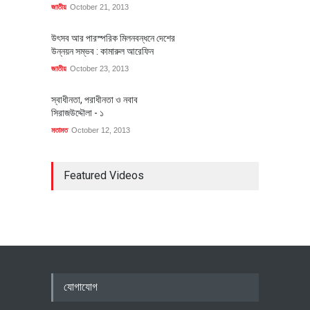
জাতীয়
October 21, 2013
উৎসব আর পারস্পরিক মিলনবন্ধনে দেশের
উন্নয়ন সম্ভব : কামারুল আরেফিন
জাতীয়
October 23, 2013
স্বাধীনতা, পরাধীনতা ও নবাব
সিরাজউদ্দৌলা - ১
মতামত
October 12, 2013
Featured Videos
যোগাযোগ