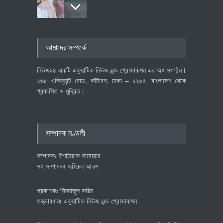
৪০০ মিলিয়ন ডলারের বিদেশি বিনিয়োগ
আমাদের সম্পর্কে
বাস্তবায়নের পথে
অর্থনীতি
July 23, 2026
নিউজ২৪ একটি একুয়াটিক নিউজ এন্ড প্রোডাকশন এর অঙ্গ সংগঠন।
২৬৮ এলিফ্যান্ট রোড, কাঁটাবন, ঢাকা – ১২০৫, বাংলাদেশ থেকে
প্রকাশিত ও মুদ্রিত।
বৈশ্বিক প্রতিযোগিতা সক্ষমতা বাড়াতে
পোশাক শিল্পে নতুন উদ্যোগ
অর্থনীতি
July 23, 2026
সম্পাদক মণ্ডলী
সম্পাদকঃ ইশতিয়াক সারোয়ার
সহ-সম্পাদকঃ জহিরুল আলম
প্রকাশকঃ মিনহাজুল করিম
তত্ত্বাবধানঃ একুয়াটিক নিউজ এন্ড প্রোডাকশন