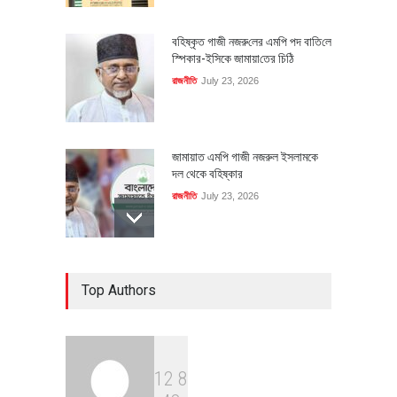
বহিষ্কৃত গাজী নজরু‌লের এম‌পি পদ বা‌তি‌লে
স্পিকার-ইসিকে জামায়া‌তের চি‌ঠি
রাজনীতি
July 23, 2026
জামায়াত এমপি গাজী নজরুল ইসলামকে
দল থেকে বহিষ্কার
রাজনীতি
July 23, 2026
৪০০ মিলিয়ন ডলারের বিদেশি বিনিয়োগ
Top Authors
বাস্তবায়নের পথে
অর্থনীতি
July 23, 2026
1
2
8
বৈশ্বিক প্রতিযোগিতা সক্ষমতা বাড়াতে