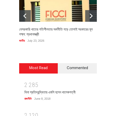
বেসরকারি খাতের গতিশীলতায় অর্থনীতি গড়ে তোলাই সরকারের মূল
বহিষ্কৃত 
লক্ষ্য: প্রধানমন্ত্রী
চি‌ঠি
জাতীয়
July 23, 2026
রাজনীতি
J
Most Read
Commented
2
2
8
5
বিনা প্রতিদ্বন্দ্বিতায় এমপি হলেন খালেকপত্নী
রাজনীতি
June 8, 2018
2
1
2
0