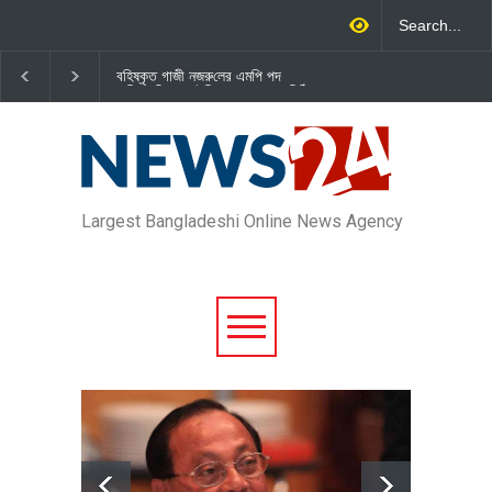
বহিষ্কৃত গাজী নজরু‌লের এম‌পি পদ
জামায়াত এমপি গাজী নজরুল ইস
বা‌তি‌লে স্পিকার-ইসিকে জামায়া‌তের চি‌ঠি
দল থেকে বহিষ্কার
Largest Bangladeshi Online News Agency