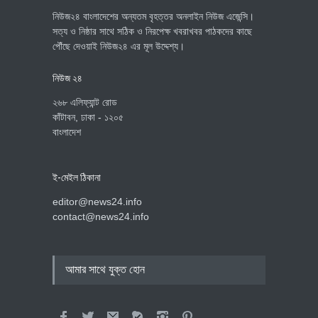
নিউজ২৪ বাংলাদেশের অন্যতম বৃহত্তর অনলাইন নিউজ এজেন্সি।
সত্য ও নিষ্ঠার সাথে সঠিক ও নিরপেক্ষ খবরাখবর পাঠকদের কাছে
পৌঁছে দেওয়াই নিউজ২৪ এর মূল উদ্দেশ্য।
নিউজ ২৪
২৬৮ এলিফ্যান্ট রোড
কাঁটাবন, ঢাকা - ১২০৫
বাংলাদেশ
ই-মেইল ঠিকানা
editor@news24.info
contact@news24.info
আমার সাথে যুক্ত হোন