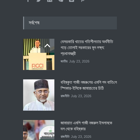
সর্বশেষ
বেসরকারি খাতের গতিশীলতায় অর্থনীতি
গড়ে তোলাই সরকারের মূল লক্ষ্য:
প্রধানমন্ত্রী
জাতীয়
July 23, 2026
বহিষ্কৃত গাজী নজরু‌লের এম‌পি পদ বা‌তি‌লে
স্পিকার-ইসিকে জামায়া‌তের চি‌ঠি
রাজনীতি
July 23, 2026
জামায়াত এমপি গাজী নজরুল ইসলামকে
দল থেকে বহিষ্কার
রাজনীতি
July 23, 2026