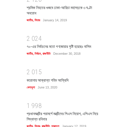
শ্রমিক নিহতের গুজবে ঢাকা-আরিচা মহাসড়কে ৩ ঘণ্টা
অবরোধ
জাতীয়
,
ফিচার
January 14, 2019
2
0
2
4
৭০-এর নির্বাচনের মতো গণজোয়ার সৃষ্টি হয়েছেঃ নাসিম
জাতীয়
,
নির্বাচন
,
রাজনীতি
December 30, 2018
2
0
1
5
করোনায় আক্রান্ত শহিদ আফ্রিদি
খেলাধুলা
June 13, 2020
1
9
9
8
প্রধানমন্ত্রীর পরামর্শে মন্ত্রীদের পিএস নিয়োগ, এপিএস নিয়ে
সিদ্ধান্ত রবিবার
জাতীয়
,
ফিচার
,
রাজনীতি
,
সারাদেশ
January 12, 2019