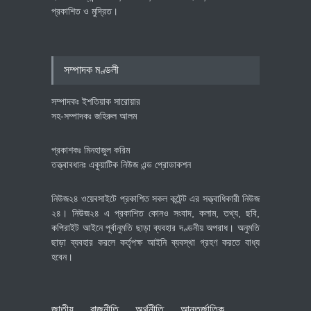
প্রকাশিত ও মুদ্রিত।
বৈশ্বিক প্রতিযোগিতা সক্ষমতা বাড়াতে
পোশাক শিল্পে নতুন উদ্যোগ
অর্থনীতি
July 23, 2026
সম্পাদক মণ্ডলী
সম্পাদকঃ ইশতিয়াক সারোয়ার
সহ-সম্পাদকঃ জহিরুল আলম
প্রকাশকঃ মিনহাজুল করিম
তত্ত্বাবধানঃ একুয়াটিক নিউজ এন্ড প্রোডাকশন
নিউজ২৪ ওয়েবসাইটে প্রকাশিত সকল কন্টেন্ট এর সত্ত্বাধিকারী নিউজ
২৪। নিউজ২৪ এ প্রকাশিত কোনও সংবাদ, কলাম, তথ্য, ছবি,
কপিরাইট আইনে পূর্বানুমতি ছাড়া ব্যবহার দণ্ডনীয় অপরাধ। অনুমতি
ছাড়া ব্যবহার করলে কর্তৃপক্ষ আইনি ব্যবস্থা গ্রহণ করতে বাধ্য
হবেন।
জাতীয়
রাজনীতি
অর্থনীতি
আন্তর্জাতিক