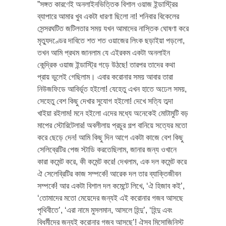
”সঙ্গত কারণেই অনলাইনভিত্তিক বিশাল ওয়াজ ইন্ডাস্ট্রির
ব্যাপারে আমার খুব একটা ধারণা ছিলো না! শনিবার বিকেলের
সেন্সরঘটিত জটিলতার সময় যখন আমাদের নাস্তিক ঘোষণা করে
মৃত্যুদণ্ডের দাবিতে শত শত ওয়াজের লিংক ছড়াইয়া পড়লো,
তখন আমি প্রথম জানলাম যে এইরকম একটা অনলাইন
কেন্দ্রিক ওয়াজ ইন্ডাস্ট্রি গড়ে উঠছে! তারপর তাদের কথা
প্রায় ভুলেই গেছিলাম। এবার করোনার সময় আবার তারা
নিউজফিডে আবির্ভূত হইলো! যেহেতু এখন হাতে অঢেল সময়,
সেহেতু বেশ কিছু দেখার সুযোগ হইলো! দেখে সত্যি তব্দা
খাইয়া রইলাম! মনে হইলো এদের মধ্যে অনেকেই মোটামুটি বড়
মাপের স্টোরিটেলার! অবলীলায় প্রচুর গল্প বানিয়ে সত্যের মতো
করে ছেড়ে দেন! আমি কিছু দিন আগে একটা কাজে বেশ কিছু
সেলিব্রেটির পেজ স্টাডি করতেছিলাম, জানার জন্য ওখানে
কারা কমেন্ট করে, কী কমেন্ট করে! দেখলাম, এক দল কমেন্ট করে
ঐ সেলেব্রিটির কাজ সম্পর্কে! আরেক দল তার ব্যাক্তিজীবন
সম্পর্কে! আর একটা বিশাল দল কমেন্টে লিখে, ‘ঐ হিজাব কই’,
‘তোমাদের মতো মেয়েদের জন্যই এই করোনার গজব আসছে
পৃথিবীতে’, ‘এরা নামে মুসলমান, আসলে হিন্দু’, ‘হিন্দু এবং
বিধর্মীদের জন্যই করোনার গজব আসছে’! ঐসব মিসোজিনিস্ট