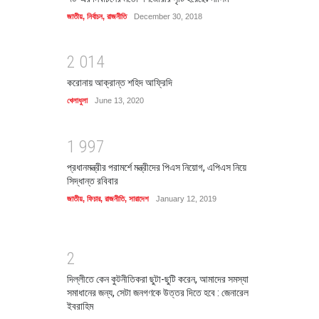
জাতীয়
,
নির্বাচন
,
রাজনীতি
December 30, 2018
2
0
1
4
করোনায় আক্রান্ত শহিদ আফ্রিদি
খেলাধুলা
June 13, 2020
1
9
9
7
প্রধানমন্ত্রীর পরামর্শে মন্ত্রীদের পিএস নিয়োগ, এপিএস নিয়ে
সিদ্ধান্ত রবিবার
জাতীয়
,
ফিচার
,
রাজনীতি
,
সারাদেশ
January 12, 2019
2
দিল্লীতে কেন কুটনীতিকরা ছুটা-ছুটি করেন, আমাদের সমস্যা
সমাধানের জন্য, সেটা জনগণকে উত্তর দিতে হবে : জেনারেল
ইবরাহিম