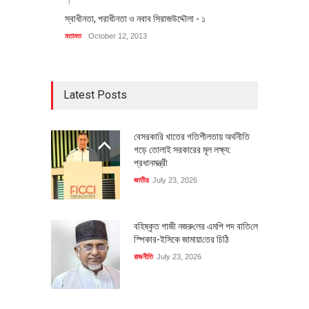
স্বাধীনতা, পরাধীনতা ও নবাব সিরাজউদ্দৌলা - ১
মতামত
October 12, 2013
Latest Posts
বেসরকারি খাতের গতিশীলতায় অর্থনীতি
গড়ে তোলাই সরকারের মূল লক্ষ্য:
প্রধানমন্ত্রী
জাতীয়
July 23, 2026
বহিষ্কৃত গাজী নজরু‌লের এম‌পি পদ বা‌তি‌লে
স্পিকার-ইসিকে জামায়া‌তের চি‌ঠি
রাজনীতি
July 23, 2026