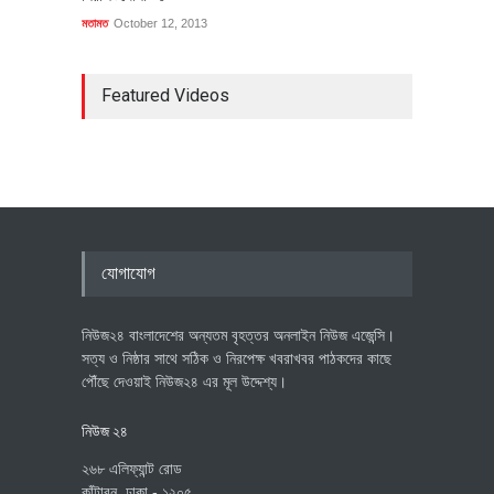
মতামত
October 12, 2013
Featured Videos
যোগাযোগ
নিউজ২৪ বাংলাদেশের অন্যতম বৃহত্তর অনলাইন নিউজ এজেন্সি।
সত্য ও নিষ্ঠার সাথে সঠিক ও নিরপেক্ষ খবরাখবর পাঠকদের কাছে
পৌঁছে দেওয়াই নিউজ২৪ এর মূল উদ্দেশ্য।
নিউজ ২৪
২৬৮ এলিফ্যান্ট রোড
কাঁটাবন, ঢাকা - ১২০৫