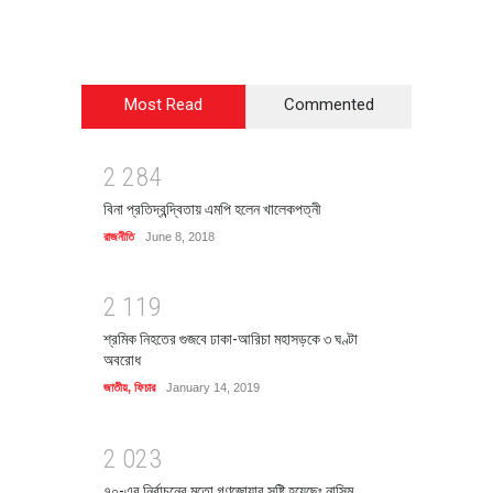
Most Read
Commented
2
2
8
4
বিনা প্রতিদ্বন্দ্বিতায় এমপি হলেন খালেকপত্নী
রাজনীতি
June 8, 2018
2
1
1
9
শ্রমিক নিহতের গুজবে ঢাকা-আরিচা মহাসড়কে ৩ ঘণ্টা
অবরোধ
জাতীয়
,
ফিচার
January 14, 2019
2
0
2
3
৭০-এর নির্বাচনের মতো গণজোয়ার সৃষ্টি হয়েছেঃ নাসিম