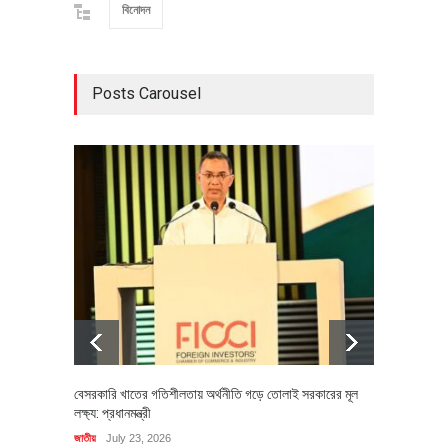
বিনোদন
Posts Carousel
বেসরকারি খাতের গতিশীলতায় অর্থনীতি গড়ে তোলাই সরকারের মূল
বহিষ্কৃত 
লক্ষ্য: প্রধানমন্ত্রী
চি‌ঠি
জাতীয়
July 23, 2026
রাজনীতি
J