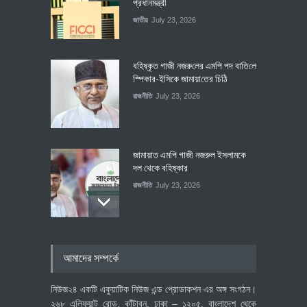
প্রধানমন্ত্রী
জাতীয়
July 23, 2026
বহিষ্কৃত গাজী নজরু‌লের এম‌পি পদ বা‌তি‌লে
স্পিকার-ইসিকে জামায়া‌তের চি‌ঠি
রাজনীতি
July 23, 2026
জামায়াত এমপি গাজী নজরুল ইসলামকে
দল থেকে বহিষ্কার
রাজনীতি
July 23, 2026
৪০০ মিলিয়ন ডলারের বিদেশি বিনিয়োগ
আমাদের সম্পর্কে
বাস্তবায়নের পথে
অর্থনীতি
July 23, 2026
নিউজ২৪ একটি একুয়াটিক নিউজ এন্ড প্রোডাকশন এর অঙ্গ সংগঠন।
২৬৮ এলিফ্যান্ট রোড, কাঁটাবন, ঢাকা – ১২০৫, বাংলাদেশ থেকে