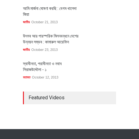
আমি মার্জনা ঘোষণা করছি : বেগম খালেদা
জিয়া
জাতীয়
October 21, 2013
উৎসব আর পারস্পরিক মিলনবন্ধনে দেশের
উন্নয়ন সম্ভব : কামারুল আরেফিন
জাতীয়
October 23, 2013
স্বাধীনতা, পরাধীনতা ও নবাব
সিরাজউদ্দৌলা - ১
মতামত
October 12, 2013
Featured Videos