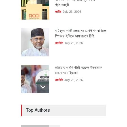
প্রধানমন্ত্রী
জাতীয়
July 23, 2026
বহিষ্কৃত গাজী নজরু‌লের এম‌পি পদ বা‌তি‌লে
স্পিকার-ইসিকে জামায়া‌তের চি‌ঠি
রাজনীতি
July 23, 2026
জামায়াত এমপি গাজী নজরুল ইসলামকে
দল থেকে বহিষ্কার
রাজনীতি
July 23, 2026
৪০০ মিলিয়ন ডলারের বিদেশি বিনিয়োগ
Top Authors
বাস্তবায়নের পথে
অর্থনীতি
July 23, 2026