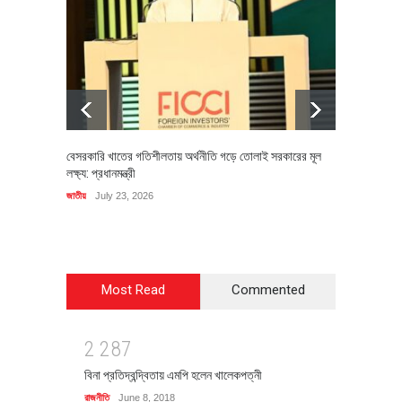
বেসরকারি খাতের গতিশীলতায় অর্থনীতি গড়ে তোলাই সরকারের মূল
বহিষ্কৃত 
লক্ষ্য: প্রধানমন্ত্রী
চি‌ঠি
জাতীয়
July 23, 2026
রাজনীতি
J
Most Read
Commented
2
2
8
7
বিনা প্রতিদ্বন্দ্বিতায় এমপি হলেন খালেকপত্নী
রাজনীতি
June 8, 2018