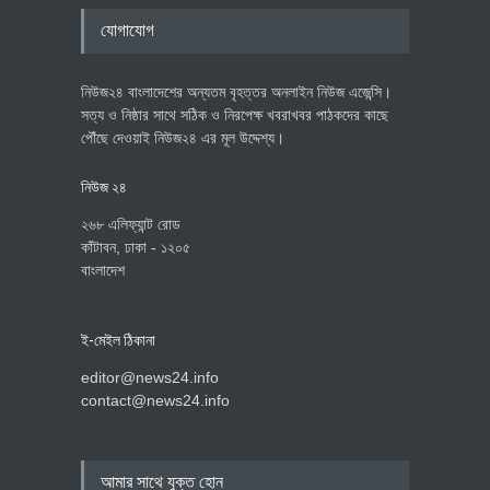
যোগাযোগ
নিউজ২৪ বাংলাদেশের অন্যতম বৃহত্তর অনলাইন নিউজ এজেন্সি।
সত্য ও নিষ্ঠার সাথে সঠিক ও নিরপেক্ষ খবরাখবর পাঠকদের কাছে
পৌঁছে দেওয়াই নিউজ২৪ এর মূল উদ্দেশ্য।
নিউজ ২৪
২৬৮ এলিফ্যান্ট রোড
কাঁটাবন, ঢাকা - ১২০৫
বাংলাদেশ
ই-মেইল ঠিকানা
editor@news24.info
contact@news24.info
আমার সাথে যুক্ত হোন