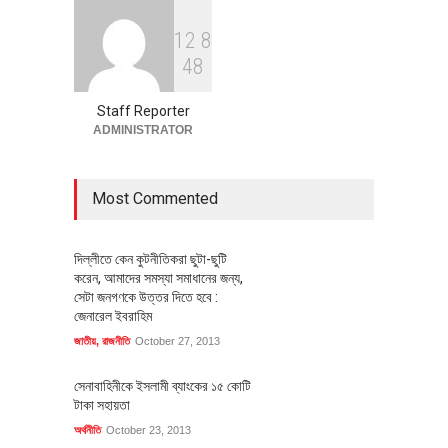
1
2
8
বৈশ্বিক প্রতিযোগিতা সক্ষমতা বাড়াতে
4
8
পোশাক শিল্পে নতুন উদ্যোগ
অর্থনীতি
July 23, 2026
Staff Reporter
ADMINISTRATOR
Most Commented
দিল্লীতে কেন কুটনীতিকরা ছুটা-ছুটি
করেন, আমাদের সমস্যা সমাধানের জন্য,
সেটা জনগণকে উত্তর দিতে হবে :
জেনারেল ইবরাহিম
জাতীয়
,
রাজনীতি
October 27, 2013
সেনাবাহিনীকে ইসলামী ব্যাংকের ১৫ কোটি
টাকা সহায়তা
অর্থনীতি
October 23, 2013