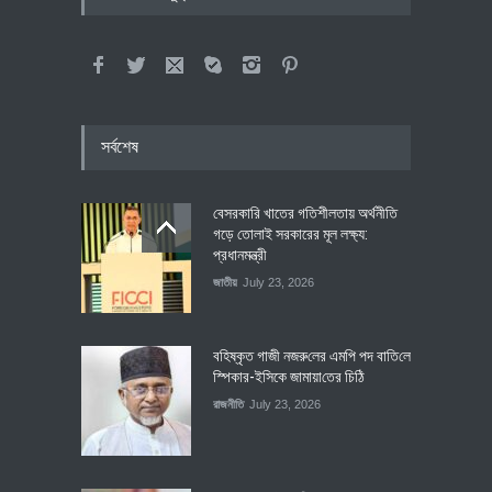
সর্বশেষ
বেসরকারি খাতের গতিশীলতায় অর্থনীতি
গড়ে তোলাই সরকারের মূল লক্ষ্য:
প্রধানমন্ত্রী
জাতীয়
July 23, 2026
বহিষ্কৃত গাজী নজরু‌লের এম‌পি পদ বা‌তি‌লে
স্পিকার-ইসিকে জামায়া‌তের চি‌ঠি
রাজনীতি
July 23, 2026