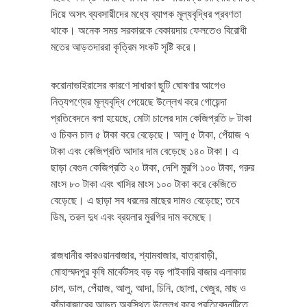
দিয়ে অসৎ ব্যবসায়ীদের মধ্যে ব্যাপক মূল্যবৃদ্ধির প্রবণতা
থাকে। অনেক সময় সরকারকে বেকায়দায় ফেলতেও বিরোধী
মতের আড়তদাররা কৃত্রিম সংকট সৃষ্টি করে।
করোনাভাইরাসের কারণে সাধারণ ছুটি ঘোষণার আগেও
নিত্যপণ্যের মূল্যবৃদ্ধি পেয়েছে উল্লেখ করে গোয়েন্দা
প্রতিবেদনে বলা হয়েছে, মোটা চালের দাম কেজিপ্রতি ৮ টাকা
ও চিকন চাল ৫ টাকা করে বেড়েছে। আলু ৫ টাকা, পেঁয়াজ ৭
টাকা এবং কেজিপ্রতি আদার দাম বেড়েছে ১৪০ টাকা। এ
ছাড়া বেগুন কেজিপ্রতি ২০ টাকা, দেশি মুরগি ১০০ টাকা, গরুর
মাংস ৮০ টাকা এবং খাসির মাংস ১০০ টাকা করে কেজিতে
বেড়েছে। এ ছাড়া সব ধরনের মাছের দামও বেড়েছে; তবে
ডিম, তরল দুধ এবং ব্রয়লার মুরগির দাম কমেছে।
রাজধানীর কারওয়ানবাজার, শ্যামবাজার, যাত্রাবাড়ী,
মোহাম্মদপুর কৃষি মার্কেটসহ বড় বড় পাইকারি বাজার এলাকায়
চাল, ডাল, পেঁয়াজ, আলু, আদা, চিনি, ছোলা, খেজুর, মাছ ও
কাঁচাবাজারের আড়ত অবস্থিত উল্লেখ করে প্রতিবেদনটিতে