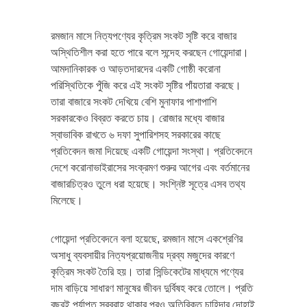
রমজান মাসে নিত্যপণ্যের কৃত্রিম সংকট সৃষ্টি করে বাজার
অস্থিতিশীল করা হতে পারে বলে সন্দেহ করছেন গোয়েন্দারা।
আমদানিকারক ও আড়তদারদের একটি গোষ্ঠী করোনা
পরিস্থিতিকে পুঁজি করে এই সংকট সৃষ্টির পাঁয়তারা করছে।
তারা বাজারে সংকট দেখিয়ে বেশি মুনাফার পাশাপাশি
সরকারকেও বিব্রত করতে চায়। রোজার মধ্যে বাজার
স্বাভাবিক রাখতে ৬ দফা সুপারিশসহ সরকারের কাছে
প্রতিবেদন জমা দিয়েছে একটি গোয়েন্দা সংস্থা। প্রতিবেদনে
দেশে করোনাভাইরাসের সংক্রমণ শুরুর আগের এবং বর্তমানের
বাজারচিত্রও তুলে ধরা হয়েছে। সংশ্নিষ্ট সূত্রে এসব তথ্য
মিলেছে।
গোয়েন্দা প্রতিবেদনে বলা হয়েছে, রমজান মাসে একশ্রেণির
অসাধু ব্যবসায়ীর নিত্যপ্রয়োজনীয় দ্রব্য মজুদের কারণে
কৃত্রিম সংকট তৈরি হয়। তারা সিন্ডিকেটের মাধ্যমে পণ্যের
দাম বাড়িয়ে সাধারণ মানুষের জীবন দুর্বিষহ করে তোলে। প্রতি
বছরই পর্যাপ্ত সরবরাহ থাকার পরও অতিরিক্ত চাহিদার দোহাই