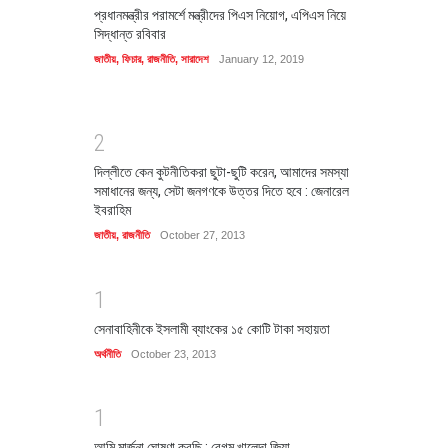
প্রধানমন্ত্রীর পরামর্শে মন্ত্রীদের পিএস নিয়োগ, এপিএস নিয়ে
সিদ্ধান্ত রবিবার
জাতীয়
,
ফিচার
,
রাজনীতি
,
সারাদেশ
January 12, 2019
2
দিল্লীতে কেন কুটনীতিকরা ছুটা-ছুটি করেন, আমাদের সমস্যা
সমাধানের জন্য, সেটা জনগণকে উত্তর দিতে হবে : জেনারেল
ইবরাহিম
জাতীয়
,
রাজনীতি
October 27, 2013
1
সেনাবাহিনীকে ইসলামী ব্যাংকের ১৫ কোটি টাকা সহায়তা
অর্থনীতি
October 23, 2013
1
আমি মার্জনা ঘোষণা করছি : বেগম খালেদা জিয়া