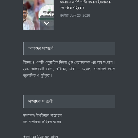
জামায়াত এমপি গাজী নজরুল ইসলামকে
দল থেকে বহিষ্কার
রাজনীতি
July 23, 2026
৪০০ মিলিয়ন ডলারের বিদেশি বিনিয়োগ
আমাদের সম্পর্কে
বাস্তবায়নের পথে
অর্থনীতি
July 23, 2026
নিউজ২৪ একটি একুয়াটিক নিউজ এন্ড প্রোডাকশন এর অঙ্গ সংগঠন।
২৬৮ এলিফ্যান্ট রোড, কাঁটাবন, ঢাকা – ১২০৫, বাংলাদেশ থেকে
প্রকাশিত ও মুদ্রিত।
বৈশ্বিক প্রতিযোগিতা সক্ষমতা বাড়াতে
পোশাক শিল্পে নতুন উদ্যোগ
অর্থনীতি
July 23, 2026
সম্পাদক মণ্ডলী
সম্পাদকঃ ইশতিয়াক সারোয়ার
সহ-সম্পাদকঃ জহিরুল আলম
প্রকাশকঃ মিনহাজুল করিম