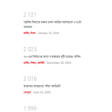
2
1
2
1
শ্রমিক নিহতের গুজবে ঢাকা-আরিচা মহাসড়কে ৩ ঘণ্টা
অবরোধ
জাতীয়
,
ফিচার
January 14, 2019
2
0
2
5
৭০-এর নির্বাচনের মতো গণজোয়ার সৃষ্টি হয়েছেঃ নাসিম
জাতীয়
,
নির্বাচন
,
রাজনীতি
December 30, 2018
2
0
1
6
করোনায় আক্রান্ত শহিদ আফ্রিদি
খেলাধুলা
June 13, 2020
1
9
9
9