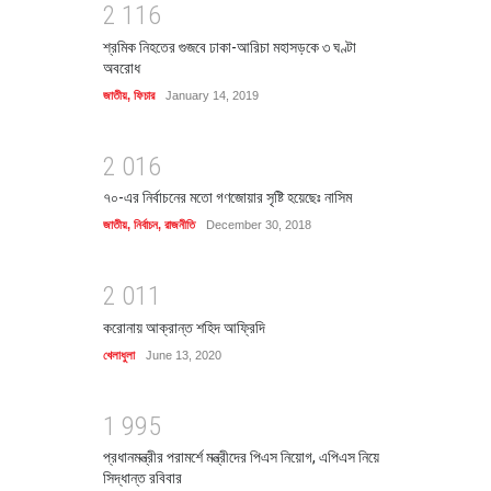
2
1
1
6
শ্রমিক নিহতের গুজবে ঢাকা-আরিচা মহাসড়কে ৩ ঘণ্টা
অবরোধ
জাতীয়
,
ফিচার
January 14, 2019
2
0
1
6
৭০-এর নির্বাচনের মতো গণজোয়ার সৃষ্টি হয়েছেঃ নাসিম
জাতীয়
,
নির্বাচন
,
রাজনীতি
December 30, 2018
2
0
1
1
করোনায় আক্রান্ত শহিদ আফ্রিদি
খেলাধুলা
June 13, 2020
1
9
9
5
প্রধানমন্ত্রীর পরামর্শে মন্ত্রীদের পিএস নিয়োগ, এপিএস নিয়ে
সিদ্ধান্ত রবিবার