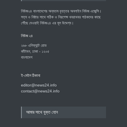
নিউজ২৪ বাংলাদেশের অন্যতম বৃহত্তর অনলাইন নিউজ এজেন্সি।
সত্য ও নিষ্ঠার সাথে সঠিক ও নিরপেক্ষ খবরাখবর পাঠকদের কাছে
পৌঁছে দেওয়াই নিউজ২৪ এর মূল উদ্দেশ্য।
নিউজ ২৪
২৬৮ এলিফ্যান্ট রোড
কাঁটাবন, ঢাকা - ১২০৫
বাংলাদেশ
ই-মেইল ঠিকানা
editor@news24.info
contact@news24.info
আমার সাথে যুক্ত হোন