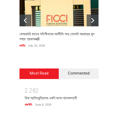
বেসরকারি খাতের গতিশীলতায় অর্থনীতি গড়ে তোলাই সরকারের মূল
বহিষ্কৃত 
লক্ষ্য: প্রধানমন্ত্রী
চি‌ঠি
জাতীয়
July 23, 2026
রাজনীতি
J
Most Read
Commented
2
2
8
2
বিনা প্রতিদ্বন্দ্বিতায় এমপি হলেন খালেকপত্নী
রাজনীতি
June 8, 2018