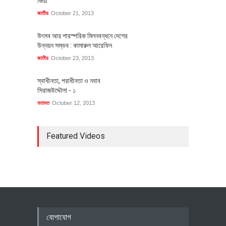
জিয়া
জাতীয়
October 21, 2013
উৎসব আর পারস্পরিক মিলনবন্ধনে দেশের
উন্নয়ন সম্ভব : কামারুল আরেফিন
জাতীয়
October 23, 2013
স্বাধীনতা, পরাধীনতা ও নবাব
সিরাজউদ্দৌলা - ১
মতামত
October 12, 2013
Featured Videos
যোগাযোগ