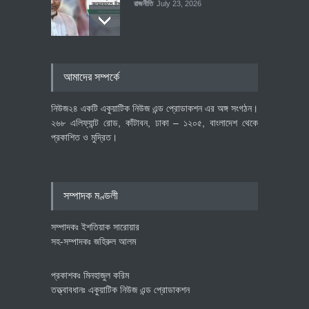
রাজনীতি
July 23, 2026
৪০০ মিলিয়ন ডলারের বিদেশি বিনিয়োগ
আমাদের সম্পর্কে
বাস্তবায়নের পথে
অর্থনীতি
July 23, 2026
নিউজ২৪ একটি একুয়াটিক নিউজ এন্ড প্রোডাকশন এর অঙ্গ সংগঠন।
২৬৮ এলিফ্যান্ট রোড, কাঁটাবন, ঢাকা – ১২০৫, বাংলাদেশ থেকে
প্রকাশিত ও মুদ্রিত।
বৈশ্বিক প্রতিযোগিতা সক্ষমতা বাড়াতে
পোশাক শিল্পে নতুন উদ্যোগ
অর্থনীতি
July 23, 2026
সম্পাদক মণ্ডলী
সম্পাদকঃ ইশতিয়াক সারোয়ার
সহ-সম্পাদকঃ জহিরুল আলম
প্রকাশকঃ মিনহাজুল করিম
তত্ত্বাবধানঃ একুয়াটিক নিউজ এন্ড প্রোডাকশন