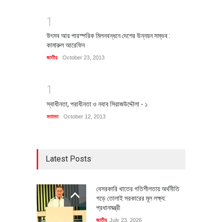
1
উৎসব আর পারস্পরিক মিলনবন্ধনে দেশের উন্নয়ন সম্ভব :
কামারুল আরেফিন
জাতীয়
October 23, 2013
1
স্বাধীনতা, পরাধীনতা ও নবাব সিরাজউদ্দৌলা - ১
মতামত
October 12, 2013
Latest Posts
বেসরকারি খাতের গতিশীলতায় অর্থনীতি
গড়ে তোলাই সরকারের মূল লক্ষ্য:
প্রধানমন্ত্রী
জাতীয়
July 23, 2026