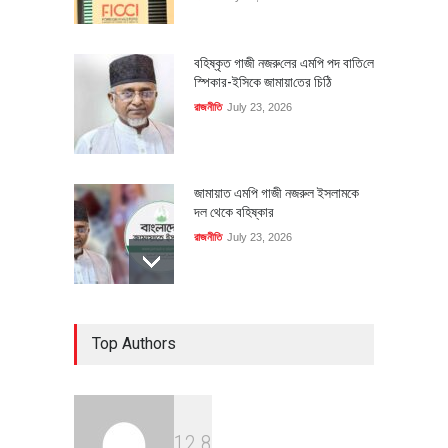
বহিষ্কৃত গাজী নজরু‌লের এম‌পি পদ বা‌তি‌লে
স্পিকার-ইসিকে জামায়া‌তের চি‌ঠি
রাজনীতি
July 23, 2026
জামায়াত এমপি গাজী নজরুল ইসলামকে
দল থেকে বহিষ্কার
রাজনীতি
July 23, 2026
৪০০ মিলিয়ন ডলারের বিদেশি বিনিয়োগ
Top Authors
বাস্তবায়নের পথে
অর্থনীতি
July 23, 2026
1
2
8