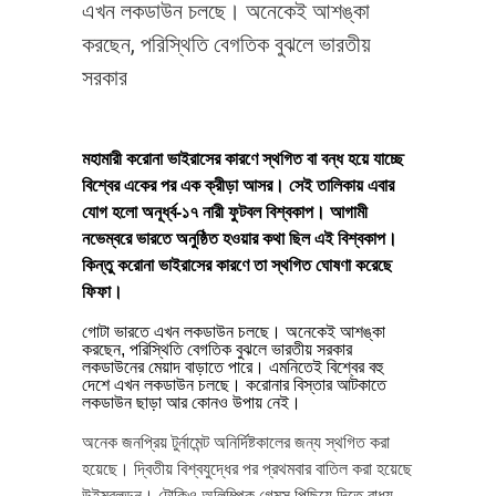
এখন লকডাউন চলছে। অনেকেই আশঙ্কা
করছেন, পরিস্থিতি বেগতিক বুঝলে ভারতীয়
সরকার
মহামারী করোনা ভাইরাসের কারণে স্থগিত বা বন্ধ হয়ে যাচ্ছে
বিশ্বের একের পর এক ক্রীড়া আসর। সেই তালিকায় এবার
যোগ হলো অনূর্ধ্ব-১৭ নারী ফুটবল বিশ্বকাপ। আগামী
নভেম্বরে ভারতে অনুষ্ঠিত হওয়ার কথা ছিল এই বিশ্বকাপ।
কিন্তু করোনা ভাইরাসের কারণে তা স্থগিত ঘোষণা করেছে
ফিফা।
গোটা ভারতে এখন লকডাউন চলছে। অনেকেই আশঙ্কা
করছেন, পরিস্থিতি বেগতিক বুঝলে ভারতীয় সরকার
লকডাউনের মেয়াদ বাড়াতে পারে। এমনিতেই বিশ্বের বহু
দেশে এখন লকডাউন চলছে। করোনার বিস্তার আটকাতে
লকডাউন ছাড়া আর কোনও উপায় নেই।
অনেক জনপ্রিয় টুর্নামেন্ট অনির্দিষ্টকালের জন্য স্থগিত করা
হয়েছে। দ্বিতীয় বিশ্বযুদ্ধের পর প্রথমবার বাতিল করা হয়েছে
উইম্বলডন। টোকিও অলিম্পিক গেমস পিছিয়ে দিতে বাধ্য