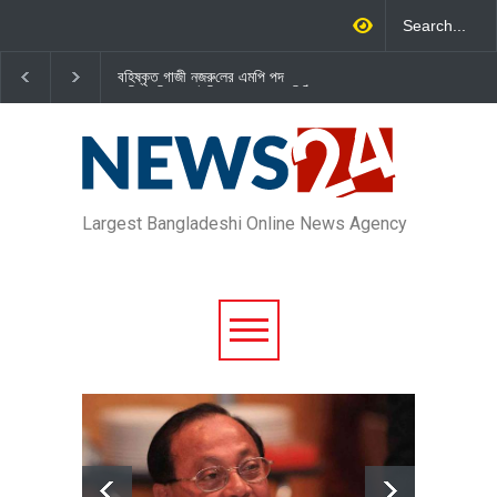
বহিষ্কৃত গাজী নজরু‌লের এম‌পি পদ
জামায়াত এমপি গাজী নজরুল ইসলামকে
বা‌তি‌লে স্পিকার-ইসিকে জামায়া‌তের চি‌ঠি
দল থেকে বহিষ্কার
Largest Bangladeshi Online News Agency