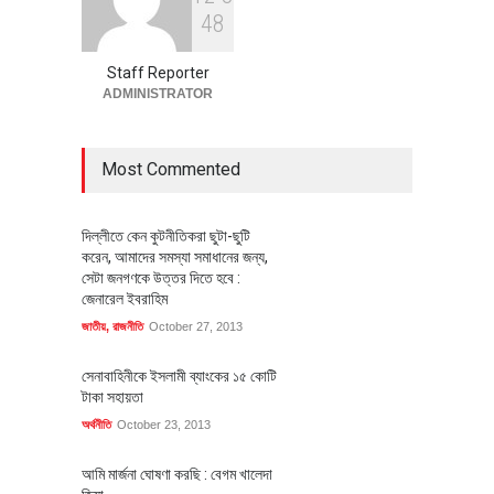
বৈশ্বিক প্রতিযোগিতা সক্ষমতা বাড়াতে
4
8
পোশাক শিল্পে নতুন উদ্যোগ
অর্থনীতি
July 23, 2026
Staff Reporter
ADMINISTRATOR
Most Commented
দিল্লীতে কেন কুটনীতিকরা ছুটা-ছুটি
করেন, আমাদের সমস্যা সমাধানের জন্য,
সেটা জনগণকে উত্তর দিতে হবে :
জেনারেল ইবরাহিম
জাতীয়
,
রাজনীতি
October 27, 2013
সেনাবাহিনীকে ইসলামী ব্যাংকের ১৫ কোটি
টাকা সহায়তা
অর্থনীতি
October 23, 2013
আমি মার্জনা ঘোষণা করছি : বেগম খালেদা