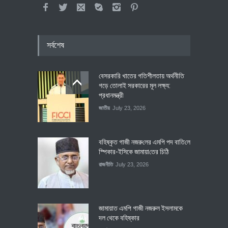
সর্বশেষ
বেসরকারি খাতের গতিশীলতায় অর্থনীতি
গড়ে তোলাই সরকারের মূল লক্ষ্য:
প্রধানমন্ত্রী
জাতীয়
July 23, 2026
বহিষ্কৃত গাজী নজরু‌লের এম‌পি পদ বা‌তি‌লে
স্পিকার-ইসিকে জামায়া‌তের চি‌ঠি
রাজনীতি
July 23, 2026
জামায়াত এমপি গাজী নজরুল ইসলামকে
দল থেকে বহিষ্কার