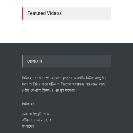
Featured Videos
যোগাযোগ
নিউজ২৪ বাংলাদেশের অন্যতম বৃহত্তর অনলাইন নিউজ এজেন্সি।
সত্য ও নিষ্ঠার সাথে সঠিক ও নিরপেক্ষ খবরাখবর পাঠকদের কাছে
পৌঁছে দেওয়াই নিউজ২৪ এর মূল উদ্দেশ্য।
নিউজ ২৪
২৬৮ এলিফ্যান্ট রোড
কাঁটাবন, ঢাকা - ১২০৫
বাংলাদেশ