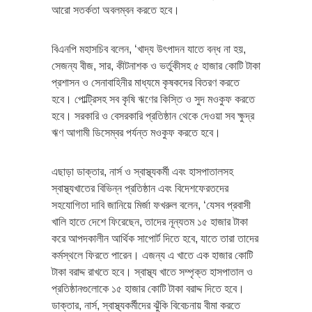
আরো সতর্কতা অবলম্বন করতে হবে।
বিএনপি মহাসচিব বলেন, ‘খাদ্য উৎপাদন যাতে বন্ধ না হয়,
সেজন্য বীজ, সার, কীটনাশক ও ভর্তুকীসহ ৫ হাজার কোটি টাকা
প্রশাসন ও সেনাবাহিনীর মাধ্যমে কৃষকদের বিতরণ করতে
হবে। পোল্ট্রিসহ সব কৃষি ঋণের কিস্তি ও সুদ মওকুফ করতে
হবে। সরকারি ও বেসরকারি প্রতিষ্ঠান থেকে দেওয়া সব ক্ষুদ্র
ঋণ আগামী ডিসেম্বর পর্যন্ত মওকুফ করতে হবে।
এছাড়া ডাক্তার, নার্স ও স্বাস্থ্যকর্মী এবং হাসপাতালসহ
স্বাস্থ্যখাতের বিভিন্ন প্রতিষ্ঠান এবং বিদেশফেরতদের
সহযোগিতা দাবি জানিয়ে মির্জা ফখরুল বলেন, ‘যেসব প্রবাসী
খালি হাতে দেশে ফিরেছেন, তাদের নূন্যতম ১৫ হাজার টাকা
করে আপদকালীন আর্থিক সাপোর্ট দিতে হবে, যাতে তারা তাদের
কর্মস্থলে ফিরতে পারেন। এজন্য এ খাতে এক হাজার কোটি
টাকা বরাদ্দ রাখতে হবে। স্বাস্থ্য খাতে সম্পৃক্ত হাসপাতাল ও
প্রতিষ্ঠানগুলোকে ১৫ হাজার কোটি টাকা বরাদ্দ দিতে হবে।
ডাক্তার, নার্স, স্বাস্থ্যকর্মীদের ঝুঁকি বিবেচনায় বীমা করতে