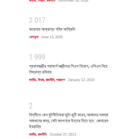
জাতীয়
,
নির্বাচন
,
রাজনীতি
December 30, 2018
2
0
1
7
করোনায় আক্রান্ত শহিদ আফ্রিদি
খেলাধুলা
June 13, 2020
1
9
9
9
প্রধানমন্ত্রীর পরামর্শে মন্ত্রীদের পিএস নিয়োগ, এপিএস নিয়ে
সিদ্ধান্ত রবিবার
জাতীয়
,
ফিচার
,
রাজনীতি
,
সারাদেশ
January 12, 2019
2
দিল্লীতে কেন কুটনীতিকরা ছুটা-ছুটি করেন, আমাদের সমস্যা
সমাধানের জন্য, সেটা জনগণকে উত্তর দিতে হবে : জেনারেল
ইবরাহিম
জাতীয়
,
রাজনীতি
October 27, 2013