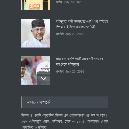
জাতীয়
July 23, 2026
বহিষ্কৃত গাজী নজরু‌লের এম‌পি পদ বা‌তি‌লে
স্পিকার-ইসিকে জামায়া‌তের চি‌ঠি
রাজনীতি
July 23, 2026
জামায়াত এমপি গাজী নজরুল ইসলামকে
দল থেকে বহিষ্কার
রাজনীতি
July 23, 2026
৪০০ মিলিয়ন ডলারের বিদেশি বিনিয়োগ
আমাদের সম্পর্কে
বাস্তবায়নের পথে
অর্থনীতি
July 23, 2026
নিউজ২৪ একটি একুয়াটিক নিউজ এন্ড প্রোডাকশন এর অঙ্গ সংগঠন।
২৬৮ এলিফ্যান্ট রোড, কাঁটাবন, ঢাকা – ১২০৫, বাংলাদেশ থেকে
প্রকাশিত ও মুদ্রিত।