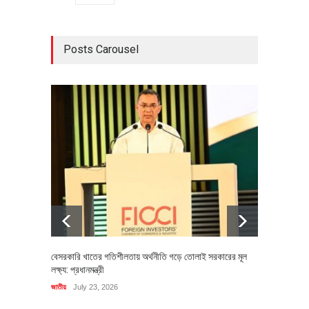
Posts Carousel
বেসরকারি খাতের গতিশীলতায় অর্থনীতি গড়ে তোলাই সরকারের মূল
বহিষ্কৃত 
লক্ষ্য: প্রধানমন্ত্রী
চি‌ঠি
জাতীয়
July 23, 2026
রাজনীতি
J