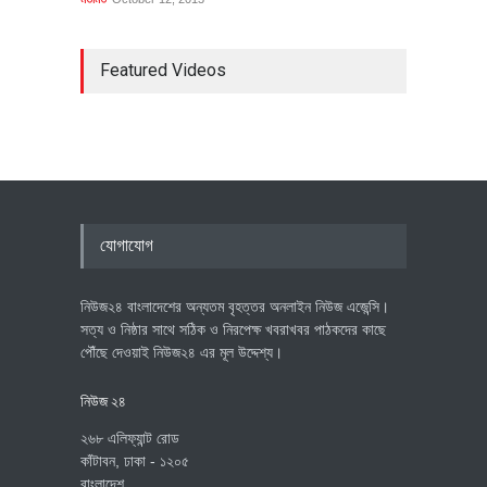
Featured Videos
যোগাযোগ
নিউজ২৪ বাংলাদেশের অন্যতম বৃহত্তর অনলাইন নিউজ এজেন্সি।
সত্য ও নিষ্ঠার সাথে সঠিক ও নিরপেক্ষ খবরাখবর পাঠকদের কাছে
পৌঁছে দেওয়াই নিউজ২৪ এর মূল উদ্দেশ্য।
নিউজ ২৪
২৬৮ এলিফ্যান্ট রোড
কাঁটাবন, ঢাকা - ১২০৫
বাংলাদেশ