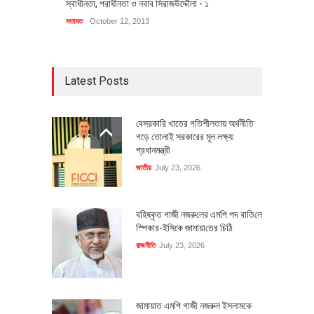
স্বাধীনতা, পরাধীনতা ও নবাব সিরাজউদ্দৌলা - ১
মতামত
October 12, 2013
Latest Posts
বেসরকারি খাতের গতিশীলতায় অর্থনীতি
গড়ে তোলাই সরকারের মূল লক্ষ্য:
প্রধানমন্ত্রী
জাতীয়
July 23, 2026
বহিষ্কৃত গাজী নজরু‌লের এম‌পি পদ বা‌তি‌লে
স্পিকার-ইসিকে জামায়া‌তের চি‌ঠি
রাজনীতি
July 23, 2026
জামায়াত এমপি গাজী নজরুল ইসলামকে