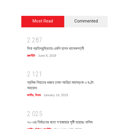
Most Read
Commented
2
2
8
7
বিনা প্রতিদ্বন্দ্বিতায় এমপি হলেন খালেকপত্নী
রাজনীতি
June 8, 2018
2
1
2
1
শ্রমিক নিহতের গুজবে ঢাকা-আরিচা মহাসড়কে ৩ ঘণ্টা
অবরোধ
জাতীয়
,
ফিচার
January 14, 2019
2
0
2
5
৭০-এর নির্বাচনের মতো গণজোয়ার সৃষ্টি হয়েছেঃ নাসিম