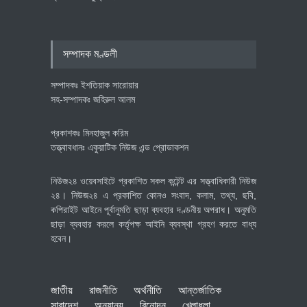
বৈশ্বিক প্রতিযোগিতা সক্ষমতা বাড়াতে
পোশাক শিল্পে নতুন উদ্যোগ
অর্থনীতি
July 23, 2026
সম্পাদক মণ্ডলী
সম্পাদকঃ ইশতিয়াক সারোয়ার
সহ-সম্পাদকঃ জহিরুল আলম
প্রকাশকঃ মিনহাজুল করিম
তত্ত্বাবধানঃ একুয়াটিক নিউজ এন্ড প্রোডাকশন
নিউজ২৪ ওয়েবসাইটে প্রকাশিত সকল কন্টেন্ট এর সত্ত্বাধিকারী নিউজ
২৪। নিউজ২৪ এ প্রকাশিত কোনও সংবাদ, কলাম, তথ্য, ছবি,
কপিরাইট আইনে পূর্বানুমতি ছাড়া ব্যবহার দণ্ডনীয় অপরাধ। অনুমতি
ছাড়া ব্যবহার করলে কর্তৃপক্ষ আইনি ব্যবস্থা গ্রহণ করতে বাধ্য
হবেন।
জাতীয়
রাজনীতি
অর্থনীতি
আন্তর্জাতিক
সারাদেশ
অন্যান্য
বিনোদন
খেলাধুলা