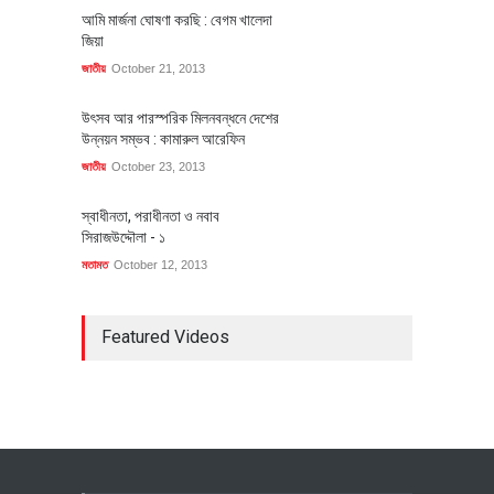
আমি মার্জনা ঘোষণা করছি : বেগম খালেদা
জিয়া
জাতীয়
October 21, 2013
উৎসব আর পারস্পরিক মিলনবন্ধনে দেশের
উন্নয়ন সম্ভব : কামারুল আরেফিন
জাতীয়
October 23, 2013
স্বাধীনতা, পরাধীনতা ও নবাব
সিরাজউদ্দৌলা - ১
মতামত
October 12, 2013
Featured Videos