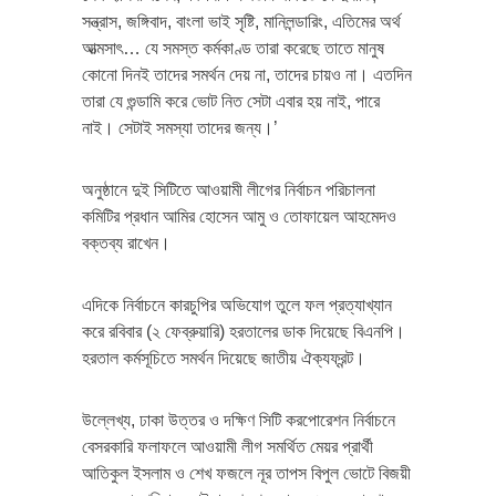
সন্ত্রাস, জঙ্গিবাদ, বাংলা ভাই সৃষ্টি, মানিলন্ডারিং, এতিমের অর্থ
আত্মসাৎ… যে সমস্ত কর্মকাণ্ড তারা করেছে তাতে মানুষ
কোনো দিনই তাদের সমর্থন দেয় না, তাদের চায়ও না। এতদিন
তারা যে গুন্ডামি করে ভোট নিত সেটা এবার হয় নাই, পারে
নাই। সেটাই সমস্যা তাদের জন্য।’
অনুষ্ঠানে দুই সিটিতে আওয়ামী লীগের নির্বাচন পরিচালনা
কমিটির প্রধান আমির হোসেন আমু ও তোফায়েল আহমেদও
বক্তব্য রাখেন।
এদিকে নির্বাচনে কারচুপির অভিযোগ তুলে ফল প্রত্যাখ্যান
করে রবিবার (২ ফেব্রুয়ারি) হরতালের ডাক দিয়েছে বিএনপি।
হরতাল কর্মসূচিতে সমর্থন দিয়েছে জাতীয় ঐক্যফ্রন্ট।
উল্লেখ্য, ঢাকা উত্তর ও দক্ষিণ সিটি করপোরেশন নির্বাচনে
বেসরকারি ফলাফলে আওয়ামী লীগ সমর্থিত মেয়র প্রার্থী
আতিকুল ইসলাম ও শেখ ফজলে নূর তাপস বিপুল ভোটে বিজয়ী