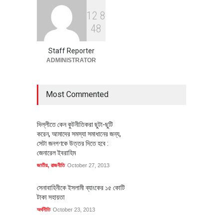
1
2
8
বৈশ্বিক প্রতিযোগিতা সক্ষমতা বাড়াতে
4
8
পোশাক শিল্পে নতুন উদ্যোগ
অর্থনীতি
July 23, 2026
Staff Reporter
ADMINISTRATOR
Most Commented
দিল্লীতে কেন কুটনীতিকরা ছুটা-ছুটি
করেন, আমাদের সমস্যা সমাধানের জন্য,
সেটা জনগণকে উত্তর দিতে হবে :
জেনারেল ইবরাহিম
জাতীয়
,
রাজনীতি
October 27, 2013
সেনাবাহিনীকে ইসলামী ব্যাংকের ১৫ কোটি
টাকা সহায়তা
অর্থনীতি
October 23, 2013