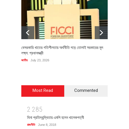
বেসরকারি খাতের গতিশীলতায় অর্থনীতি গড়ে তোলাই সরকারের মূল
বহিষ্কৃত 
লক্ষ্য: প্রধানমন্ত্রী
চি‌ঠি
জাতীয়
July 23, 2026
রাজনীতি
J
Most Read
Commented
2
2
8
5
বিনা প্রতিদ্বন্দ্বিতায় এমপি হলেন খালেকপত্নী
রাজনীতি
June 8, 2018