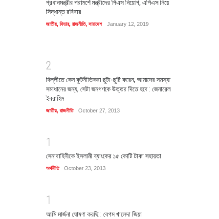
প্রধানমন্ত্রীর পরামর্শে মন্ত্রীদের পিএস নিয়োগ, এপিএস নিয়ে
সিদ্ধান্ত রবিবার
জাতীয়
,
ফিচার
,
রাজনীতি
,
সারাদেশ
January 12, 2019
2
দিল্লীতে কেন কুটনীতিকরা ছুটা-ছুটি করেন, আমাদের সমস্যা
সমাধানের জন্য, সেটা জনগণকে উত্তর দিতে হবে : জেনারেল
ইবরাহিম
জাতীয়
,
রাজনীতি
October 27, 2013
1
সেনাবাহিনীকে ইসলামী ব্যাংকের ১৫ কোটি টাকা সহায়তা
অর্থনীতি
October 23, 2013
1
আমি মার্জনা ঘোষণা করছি : বেগম খালেদা জিয়া