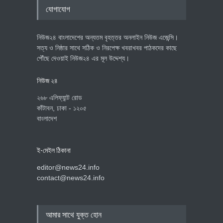
যোগাযোগ
নিউজ২৪ বাংলাদেশের অন্যতম বৃহত্তর অনলাইন নিউজ এজেন্সি।
সত্য ও নিষ্ঠার সাথে সঠিক ও নিরপেক্ষ খবরাখবর পাঠকদের কাছে
পৌঁছে দেওয়াই নিউজ২৪ এর মূল উদ্দেশ্য।
নিউজ ২৪
২৬৮ এলিফ্যান্ট রোড
কাঁটাবন, ঢাকা - ১২০৫
বাংলাদেশ
ই-মেইল ঠিকানা
editor@news24.info
contact@news24.info
আমার সাথে যুক্ত হোন