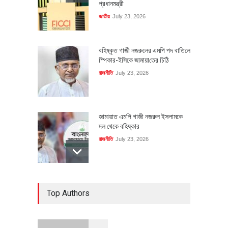
প্রধানমন্ত্রী
জাতীয়
July 23, 2026
বহিষ্কৃত গাজী নজরু‌লের এম‌পি পদ বা‌তি‌লে
স্পিকার-ইসিকে জামায়া‌তের চি‌ঠি
রাজনীতি
July 23, 2026
জামায়াত এমপি গাজী নজরুল ইসলামকে
দল থেকে বহিষ্কার
রাজনীতি
July 23, 2026
৪০০ মিলিয়ন ডলারের বিদেশি বিনিয়োগ
Top Authors
বাস্তবায়নের পথে
অর্থনীতি
July 23, 2026