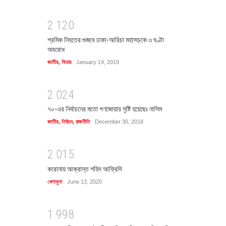
2
1
2
0
শ্রমিক নিহতের গুজবে ঢাকা-আরিচা মহাসড়কে ৩ ঘণ্টা
অবরোধ
জাতীয়
,
ফিচার
January 14, 2019
2
0
2
4
৭০-এর নির্বাচনের মতো গণজোয়ার সৃষ্টি হয়েছেঃ নাসিম
জাতীয়
,
নির্বাচন
,
রাজনীতি
December 30, 2018
2
0
1
5
করোনায় আক্রান্ত শহিদ আফ্রিদি
খেলাধুলা
June 13, 2020
1
9
9
8