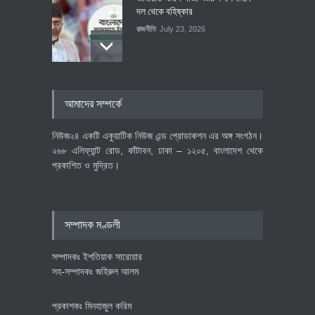
দল থেকে বহিষ্কার
রাজনীতি
July 23, 2026
৪০০ মিলিয়ন ডলারের বিদেশি বিনিয়োগ
আমাদের সম্পর্কে
বাস্তবায়নের পথে
অর্থনীতি
July 23, 2026
নিউজ২৪ একটি একুয়াটিক নিউজ এন্ড প্রোডাকশন এর অঙ্গ সংগঠন।
২৬৮ এলিফ্যান্ট রোড, কাঁটাবন, ঢাকা – ১২০৫, বাংলাদেশ থেকে
প্রকাশিত ও মুদ্রিত।
বৈশ্বিক প্রতিযোগিতা সক্ষমতা বাড়াতে
পোশাক শিল্পে নতুন উদ্যোগ
অর্থনীতি
July 23, 2026
সম্পাদক মণ্ডলী
সম্পাদকঃ ইশতিয়াক সারোয়ার
সহ-সম্পাদকঃ জহিরুল আলম
প্রকাশকঃ মিনহাজুল করিম